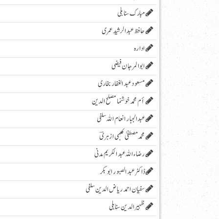
مبارک سنابلی
حافظ عبدالرشید عمری
ادارہ
ابوالمرجان فیضی
مسعود عبد الغفار بخاری
أم محمد خوشنما مصلح الدین
عبدالجبار انعام اللہ سلفی
محمد مصطفیٰ کعبی ازہریؔ
رضاء اللہ عبد الکریم مدنی
ڈاکٹر عبد الصبور ابو بکر
سفیان احمد ریاض الدین سلفی
ظہیرالدین سنابلی