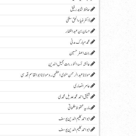
حافظ شاہد رفیق
ڈاکٹر ضیاء الحق سلفی
حسان بن عبدالغفار
محمد مبارک مدنی
بنت اصغر حسین
عائشہ أمۃ النور بنت جمیل الدین
مولانا عبد الرحمن مئوی اعظمی ۔و مولانا ابوالقاسم قدسی
عامر انصاری
شفیق احمد محمد عدیل محمدی
ماریہ محفوظ مفلحاتی
ابو احمد کلیم الدین یوسف
ابو احمد کلیم الدین یوسف