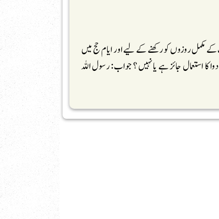
ے مکمل روزوں کو رکھنے کے لیے اور ایام حج میں
ا کا استعمال جائز ہے یا نہیں ؟ جواب: رسول اللہ