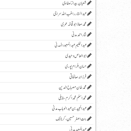
شعبان بیدارؔ صفاوی
عبدالستار راغب اللہ سراجی
محمدمعاذابوقحافہ عمری
نثار احمد مدنی
عبدالحکیم عبدالمعبودالمدنی
ابو العاص وحیدی
حسان بلرام پوری
فرزانہ صالحاتی
محمد خان مصباح الدین
محمد اسلم محمد اکرم سنابلی
عبد المجید بن عبد الوہاب مدنی
بنت اصغر حسین، کرناٹک
عبدالمعید مدنی