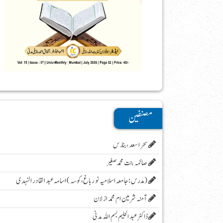
مصنفین
سحر اسعد ،بنارس
صائمہ بنت محمد صغیر
( مدرس :جامعہ اسلامیہ نور باغ، کوسہ )اسامہ عبد القادر النہدی
آمنہ شرمین ام محمد ازلان
ڈاکٹر عبد الحلیم بسم اللہ مدنی