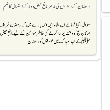
رمضان کے ر وزوں کی خاطر مانع حیض دوا کے استعمال کا حکم
سوال: کیا فرماتے ہیں علماء دین اس بارے میں کہ رمضان شریف ک
ارکان حج کو وقت پر ادا کرنے کی خاطر خواتین کے لیے مانع حیض دو
ﷺکے عہد مبارک میں عورتوں کو رمضان …