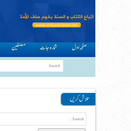
صفحہ اول
شمارہ جات
مصنفین
تلاش کریں