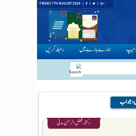
FRIDAY, 7TH AUGUST 2026
میپ
ہمارے بارے میں
رابطہ کریں
ال،جواب
دکتور فضل الرحمن مدنی