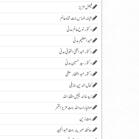
فیصل عزیز
شبانہ الماس بنت شاہ عالم
دکتور نوح عالم مدنی
عبد العظیم مدنی
دکتور عبد الغنی القوفی مدنی
دکتور سید حسین مدنی
دکتور عبدالغفار سلفی
کمال الدین سنابلی
زیدخالد پٹیل حفظہ اللہ
اصفیاء امۃ اللہ بنت عزیز القمر
بنت زین
حافظہ صبرینہ بنت عبد المجید