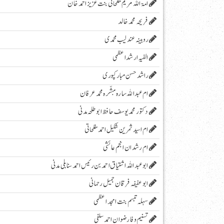
امۃ اللہ مریم مفلحاتی بنت عزیز احمد خان
فریحہ محمد خالد
روبینہ عندلیب محمدی
الفیہ ارشد اعظمی
راشد حسن مبارکپوری
ام عبداللہ سارہ مبشّرہ محمد عرفان
دکتور محمد یوسف حافظ ابو طلحہ مدنی
ام اسید ثمرین شکیل احمد مفلحاتی
ام رشدان انجم عائشی
ابو عبد اللہ اشتیاق احمد بن رئیس احمد سنابلی مدنی
ابو عفیفہ فرقان جمیل رحمانی
سہلہ تبسم بنت امجد اعظمی
تسنیم وفا رضوان احمد سلفی