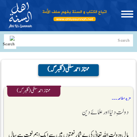
ممتاز احمد سلفی (گلبرگہ)
ممتاز احمد سلفی (گلبرگہ)
مزید مطالعہ ۔۔۔
دولتِ دنیا اور علمائے دین
ما ل ودولت اللہ تعالیٰ کی بے شمار نعمتوں میں سے ایک اہم نعمت ہے ،مال