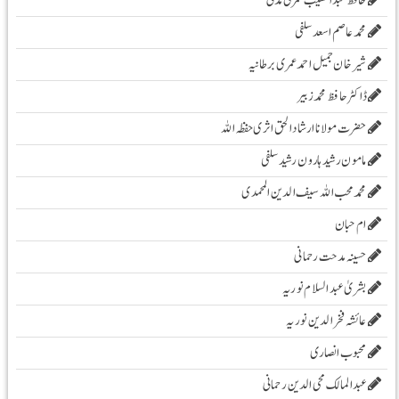
حافظ عبدالحسیب عمری مدنی
محمد عاصم اسعد سلفی
شیرخان جمیل احمد عمری برطانیہ
ڈاکٹر حافظ محمد زبیر
حضرت مولانا ارشادا لحق اثری حفظہ اللہ
مامون رشید ہارون رشید سلفی
محمد محب اللہ سیف الدین المحمدی
ام حبان
حسینہ مدحت رحمانی
بشریٰ عبد السلام نوریہ
عائشہ فخرالدین نوریہ
محبوب انصاری
عبدالمالک محی الدین رحمانی