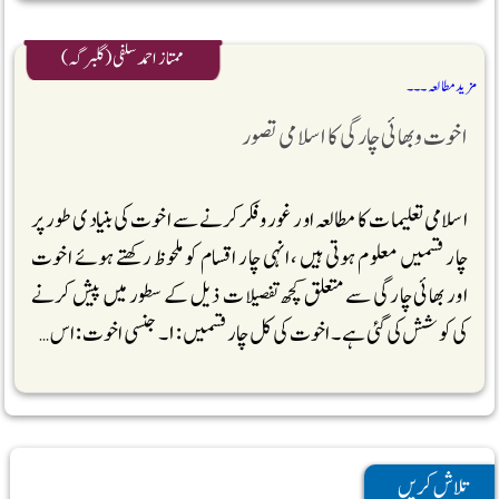
ممتاز احمد سلفی (گلبرگہ)
مزید مطالعہ ۔۔۔
اخوت وبھائی چارگی کا اسلامی تصور
اسلامی تعلیمات کا مطالعہ اور غور وفکرکرنے سے اخوت کی بنیادی طور پر
چار قسمیں معلوم ہوتی ہیں ،انہی چار اقسام کو ملحوظ رکھتے ہوئے اخوت
اور بھائی چارگی سے متعلق کچھ تفصیلات ذیل کے سطور میں پیش کرنے
کی کوشش کی گئی ہے ۔ اخوت کی کل چار قسمیں : ۱۔ جنسی اخوت: اس …
تلاش کریں