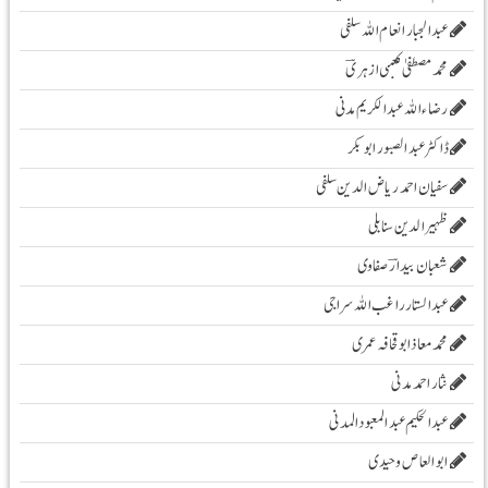
عبدالجبار انعام اللہ سلفی
محمد مصطفیٰ کعبی ازہریؔ
رضاء اللہ عبد الکریم مدنی
ڈاکٹر عبد الصبور ابو بکر
سفیان احمد ریاض الدین سلفی
ظہیرالدین سنابلی
شعبان بیدارؔ صفاوی
عبدالستار راغب اللہ سراجی
محمدمعاذابوقحافہ عمری
نثار احمد مدنی
عبدالحکیم عبدالمعبودالمدنی
ابو العاص وحیدی