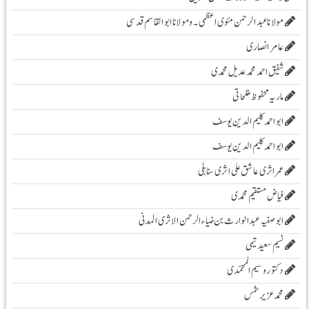
مولانا عبد الرحمن مئوی اعظمی ۔و مولانا ابوالقاسم قدسی
عامر انصاری
شفیق احمد محمد عدیل محمدی
ماریہ محفوظ مفلحاتی
ابو احمد کلیم الدین یوسف
ابو احمد کلیم الدین یوسف
عمر اثری عاشق علی اثری سنابلی
فیاض مستقیم محمدی
ابو صفیہ عبدالوارث بن ضیاء الرحمن الاثری المدنی
نسیم سعید تیمی
دکتور وسیم المحمّدی
محمدعزیرشمس