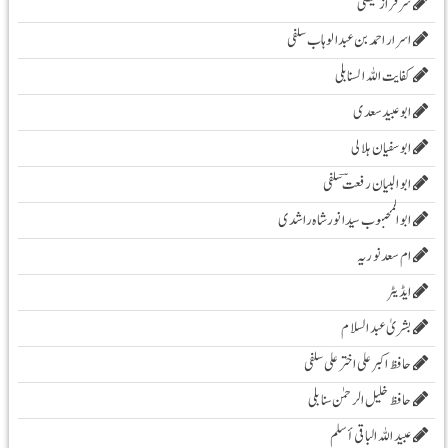
سرفراز فیضی
اسرار احمد بن عبدالوہاب سلفی
کفایت اللہ السنابلی
ابوعبید سعدی
ابو سفیان ہلالی
ابوالبیان رفعت ؔسلفی
ابوالمحبوب سیدانورشاہ راشدی
ام سعدنوریہ
ایڈیٹر
بشریٰ عبد السلام
حافظ اکبر علی اخترعلی سلفی
حافظ خلیل الرحمٰن سنابلی
عبید اللہ الباقی أسلم