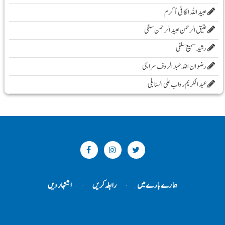
عبید اللہ الکافی أکرم
عتیق الرحمن عبید الرحمن سلفی
رشید سمیع سلفی
رضوان اللہ عبد الروف سراجی
عبد الکریم رواب علی السنابلی
ہمارے بارے میں
رابطہ کریں
اشتہار دیں