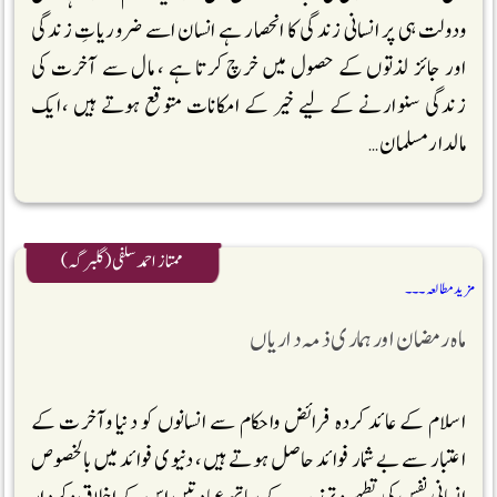
ودولت ہی پر انسانی زندگی کا انحصار ہے انسان اسے ضروریاتِ زندگی
اور جائز لذتوں کے حصول میں خرچ کرتا ہے ، مال سے آخرت کی
زندگی سنوارنے کے لیے خیر کے امکانات متوقع ہوتے ہیں ،ایک
مالدار مسلمان …
ممتاز احمد سلفی (گلبرگہ)
مزید مطالعہ ۔۔۔
ماہ رمضان اور ہماری ذمہ داریاں
اسلام کے عائد کردہ فرائض واحکام سے انسانوں کو دنیا وآخرت کے
اعتبار سے بے شمار فوائد حاصل ہوتے ہیں، دنیوی فوائد میں بالخصوص