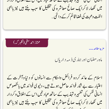
انسانی نفس کی تطہیر وتہذیب کے ساتھ عبادتیں اس کے اخلاق وکردار
میں نکھار لاکرایک صالح معاشرہ کی تشکیل کا سبب بنتے ہیں نیزباہمی
الفت ومحبت کی فضا قائم کرکے دائمی …
ممتاز احمد سلفی (گلبرگہ)
مزید مطالعہ ۔۔۔
ماہ رمضان اور ہماری ذمہ داریاں
اسلام کے عائد کردہ فرائض واحکام سے انسانوں کو دنیا وآخرت کے
اعتبار سے بے شمار فوائد حاصل ہوتے ہیں، دنیوی فوائد میں بالخصوص
انسانی نفس کی تطہیر وتہذیب کے ساتھ عبادتیں اس کے اخلاق وکردار
میں نکھار لاکرایک صالح معاشرہ کی تشکیل کا سبب بنتے ہیں نیزباہمی