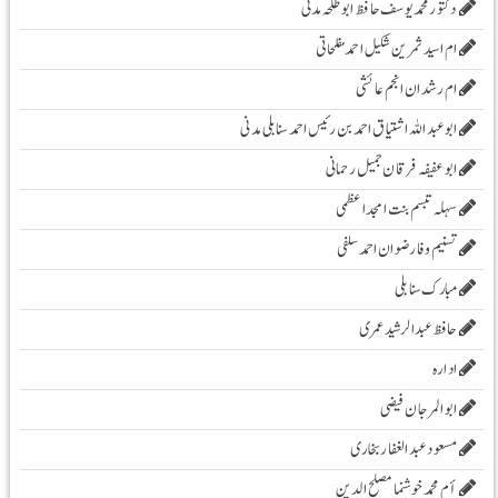
دکتور محمد یوسف حافظ ابو طلحہ مدنی
ام اسید ثمرین شکیل احمد مفلحاتی
ام رشدان انجم عائشی
ابو عبد اللہ اشتیاق احمد بن رئیس احمد سنابلی مدنی
ابو عفیفہ فرقان جمیل رحمانی
سہلہ تبسم بنت امجد اعظمی
تسنیم وفا رضوان احمد سلفی
مبارک سنابلی
حافظ عبدالرشید عمری
ادارہ
ابوالمرجان فیضی
مسعود عبد الغفار بخاری
أم محمد خوشنما مصلح الدین