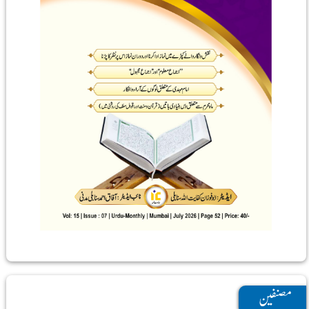
مصنفین