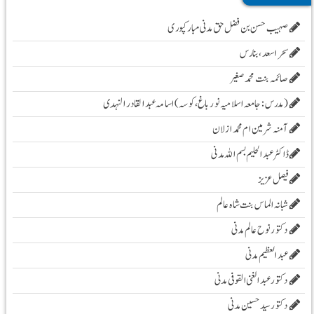
صہیب حسن بن فضل حق مدنی مبارکپوری
سحر اسعد ،بنارس
صائمہ بنت محمد صغیر
( مدرس :جامعہ اسلامیہ نور باغ، کوسہ )اسامہ عبد القادر النہدی
آمنہ شرمین ام محمد ازلان
ڈاکٹر عبد الحلیم بسم اللہ مدنی
فیصل عزیز
شبانہ الماس بنت شاہ عالم
دکتور نوح عالم مدنی
عبد العظیم مدنی
دکتور عبد الغنی القوفی مدنی
دکتور سید حسین مدنی