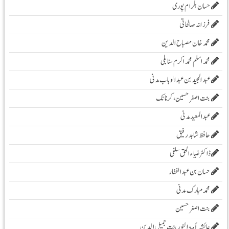
حسان بلرام پوری
فرزانہ صالحاتی
محمد خان مصباح الدین
محمد اسلم محمد اکرم سنابلی
عبد المجید بن عبد الوہاب مدنی
بنت اصغر حسین، کرناٹک
عبدالمعید مدنی
حافظ شاہد رفیق
ڈاکٹر ضیاء الحق سلفی
حسان بن عبدالغفار
محمد مبارک مدنی
بنت اصغر حسین
عائشہ أمۃ النور بنت جمیل الدین