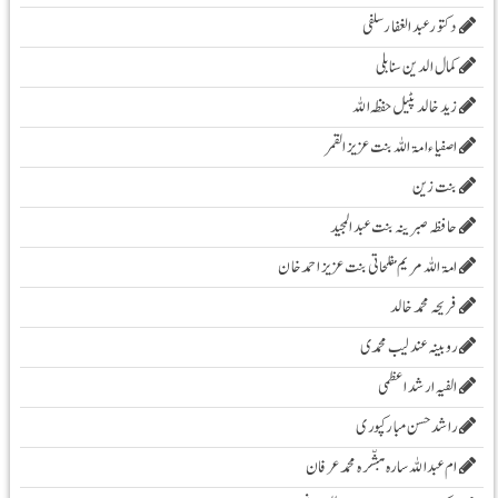
دکتور عبدالغفار سلفی
کمال الدین سنابلی
زیدخالد پٹیل حفظہ اللہ
اصفیاء امۃ اللہ بنت عزیز القمر
بنت زین
حافظہ صبرینہ بنت عبد المجید
امۃ اللہ مریم مفلحاتی بنت عزیز احمد خان
فریحہ محمد خالد
روبینہ عندلیب محمدی
الفیہ ارشد اعظمی
راشد حسن مبارکپوری
ام عبداللہ سارہ مبشّرہ محمد عرفان