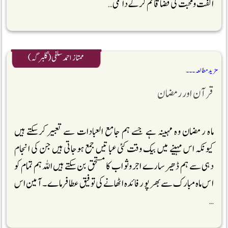
الفت ومحبت کی فضا قائم کرکے دائمی …
ممتاز احمد سلفی (گلبرگہ)
مزید مطالعہ ۔۔۔
قرآن اور رمضان
ماہ رمضان وہ مہینہ ہے جسے ہم جامع العبادات سے تعبیر کرسکتے ہیں
کیونکہ اس مہینے میں بیک وقت کئی عباتیں جمع ہوجاتی ہیں جن کی انجام
دہی سے ہم ڈھیر سارے اجروثواب کا مستحق بن سکتے ہیں اللہ ہم تمام کو
اس ماہ مبارک سے بھر پور فائدہ اٹھانے کی توفیق عطافرماے ۔آمین اس
…