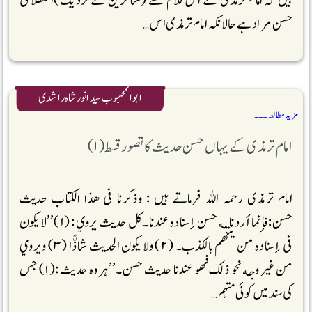
ہیں کہ امام ترمذی کے اس کلام سے (متأخرین کے نزدیک)اصطلاحی
حسن مراد ہے حالانکہ امام ترمذی اس …
ابوالمحبوب سیدانورشاہ راشدی
مزید مطالعہ ۔۔۔
امام ترمذی کے یہاں حسن حدیث کا تصور قسط (۱)
امام ترمذی رحمہ اللہ فرماتے ہیں : وذكرنا فى هذا الكتاب حديث
حسن:فإنما أردنا به حسن إسناده عندنا۔كل حديث يروي : (۱) ’’لا يكون
فى إسناده من يتهم بالكذب۔ (۲) ولا يكون الحديث شاذًّا (۳) ويروي
من غير وجه نحو ذلك فهو عندنا حديث حسن۔ ’’ہر وہ حدیث :(۱) جس
کی سند میں کوئی متہم …