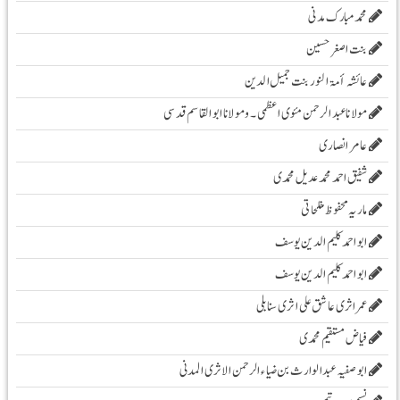
محمد مبارک مدنی
بنت اصغر حسین
عائشہ أمۃ النور بنت جمیل الدین
مولانا عبد الرحمن مئوی اعظمی ۔و مولانا ابوالقاسم قدسی
عامر انصاری
شفیق احمد محمد عدیل محمدی
ماریہ محفوظ مفلحاتی
ابو احمد کلیم الدین یوسف
ابو احمد کلیم الدین یوسف
عمر اثری عاشق علی اثری سنابلی
فیاض مستقیم محمدی
ابو صفیہ عبدالوارث بن ضیاء الرحمن الاثری المدنی