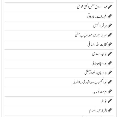
عبدالرزاق شمس الحق محمدی
ایم۔ اے۔ فاروقی
سرفراز فیضی
اسرار احمد بن عبدالوہاب سلفی
کفایت اللہ السنابلی
ابوعبید سعدی
ابو سفیان ہلالی
ابوالبیان رفعت ؔسلفی
ابوالمحبوب سیدانورشاہ راشدی
ام سعدنوریہ
ایڈیٹر
بشریٰ عبد السلام