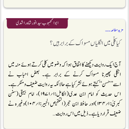
ابوالمحبوب سیدانورشاہ راشدی
مزید مطالعہ ۔۔۔
کیا کلّی میں انگلیاں مسواک کے برابر ہیں؟
آج ایک روایت دیکھنے کا اتفاق ہوا کہ وضو میں کلی کرتے ہوئے منہ میں
انگلی پھیرنا مسواک کرنے کے برابر ہے۔ بعض احباب نے
اسے’’حسن‘‘کہتے ہوئے نشر کیا ہے حالانکہ یہ روایت ضعیف و منکر ہے۔
اس حدیث کو امام ابن عدی(الکامل:۱؍۱۹۷۱)، امام بیہقی(سنن
کبریٰ:۱؍۱۳۴)اور حافظ ابن حجر(التلخیص الحبیر:۱؍۱۰۴)وغیرہ نے
ضعیف قراردیاہے۔ذیل میں اس روایت …