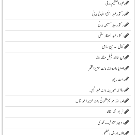
عبد العظیم مدنی
دکتور عبد الغنی القوفی مدنی
دکتور سید حسین مدنی
دکتور عبدالغفار سلفی
کمال الدین سنابلی
زیدخالد پٹیل حفظہ اللہ
اصفیاء امۃ اللہ بنت عزیز القمر
بنت زین
حافظہ صبرینہ بنت عبد المجید
امۃ اللہ مریم مفلحاتی بنت عزیز احمد خان
فریحہ محمد خالد
روبینہ عندلیب محمدی
الفیہ ارشد اعظمی