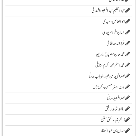
عبدالحکیم عبدالمعبودالمدنی
ابو العاص وحیدی
حسان بلرام پوری
فرزانہ صالحاتی
محمد خان مصباح الدین
محمد اسلم محمد اکرم سنابلی
عبد المجید بن عبد الوہاب مدنی
بنت اصغر حسین، کرناٹک
عبدالمعید مدنی
حافظ شاہد رفیق
ڈاکٹر ضیاء الحق سلفی
حسان بن عبدالغفار