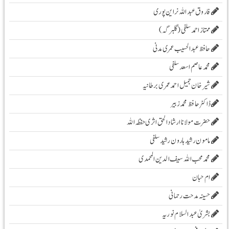
فاروق عبد اللہ نراین پوری
ممتاز احمد سلفی (گلبرگہ)
حافظ عبدالحسیب عمری مدنی
محمد عاصم اسعد سلفی
شیرخان جمیل احمد عمری برطانیہ
ڈاکٹر حافظ محمد زبیر
حضرت مولانا ارشادا لحق اثری حفظہ اللہ
مامون رشید ہارون رشید سلفی
محمد محب اللہ سیف الدین المحمدی
ام حبان
حسینہ مدحت رحمانی
بشریٰ عبد السلام نوریہ