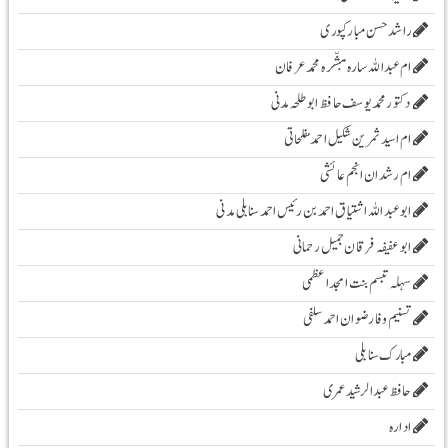
راشد حسن مبارکپوری
ام عبداللہ سارہ مبشّرہ محمد عرفان
دکتور محمد یوسف حافظ ابو طلحہ مدنی
ام اسید ثمرین شکیل احمد مفلحاتی
ام رشدان انجم عائشی
ابو عبد اللہ اشتیاق احمد بن رئیس احمد سنابلی مدنی
ابو عفیفہ فرقان جمیل رحمانی
سہلہ تبسم بنت امجد اعظمی
تسنیم وفا رضوان احمد سلفی
مبارک سنابلی
حافظ عبدالرشید عمری
ادارہ