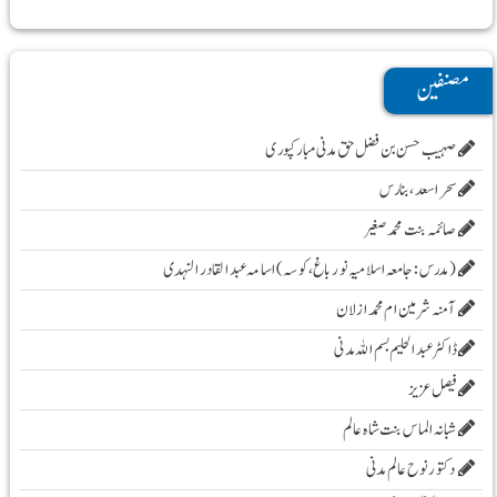
مصنفین
صہیب حسن بن فضل حق مدنی مبارکپوری
سحر اسعد ،بنارس
صائمہ بنت محمد صغیر
( مدرس :جامعہ اسلامیہ نور باغ، کوسہ )اسامہ عبد القادر النہدی
آمنہ شرمین ام محمد ازلان
ڈاکٹر عبد الحلیم بسم اللہ مدنی
فیصل عزیز
شبانہ الماس بنت شاہ عالم
دکتور نوح عالم مدنی