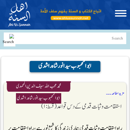
ابوالمحبوب سیدانورشاہ راشدی
محمد محب اللہ سیف الدین المحمدی
مزید مطالعہ ۔۔۔
ابوالمحبوب سیدانورشاہ راشدی
استقامت وثبات قدمی کے دس قواعد (قسط:۱)
راہ استقامت وثبات قدمی ہماری زندگی کا شمع نور ہے ، راہ استقامت پر