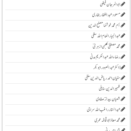
ابوالمرجان فیضی
مسعود عبد الغفار بخاری
أم محمد خوشنما مصلح الدین
عبدالجبار انعام اللہ سلفی
محمد مصطفیٰ کعبی ازہریؔ
رضاء اللہ عبد الکریم مدنی
ڈاکٹر عبد الصبور ابو بکر
سفیان احمد ریاض الدین سلفی
ظہیرالدین سنابلی
شعبان بیدارؔ صفاوی
عبدالستار راغب اللہ سراجی
محمدمعاذابوقحافہ عمری
نثار احمد مدنی