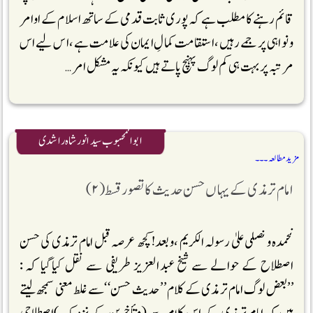
قائم رہنے کا مطلب ہے کہ پوری ثابت قدمی کے ساتھ اسلام کے اوامر
و نواہی پر جمے رہیں، استقامت کمالِ ایمان کی علامت ہے، اس لیے اس
مرتبہ پر بہت ہی کم لوگ پہنچ پاتے ہیں کیونکہ یہ مشکل امر …
ابوالمحبوب سیدانورشاہ راشدی
مزید مطالعہ ۔۔۔
امام ترمذی کے یہاں حسن حدیث کا تصور قسط (۲)
نحمدہ ونصلی علیٰ رسولہ الکریم ،وبعد! کچھ عرصہ قبل امام ترمذی کی حسن
اصطلاح کے حوالے سے شیخ عبدالعزیز طریفی سے نقل کیاگیا کہ :
’’بعض لوگ امام ترمذی کے کلام ’’حدیث حسن‘‘سے غلط معنی سمجھ لیتے