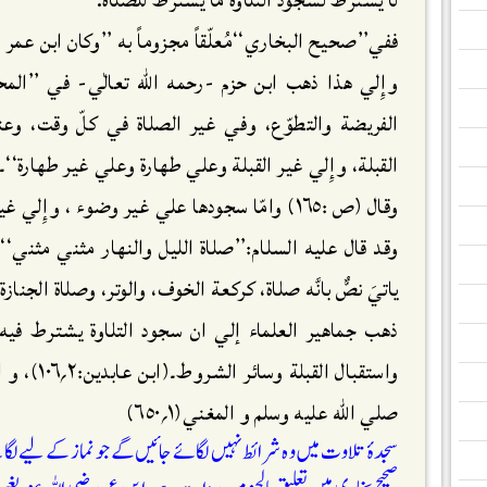
لا يشترط لسجود التلاوة ما يشترط للصلاة.
ففي’’صحيح البخاري‘‘مُعلّقاً مجزوماً به ’’وكان ابن عمر
وإِلي هذا ذهب ابن حزم -رحمه اللّٰه تعالٰي- في ’’الم
الفريضة والتطوّع، وفي غير الصلاة في كلّ وقت، وعن
القبلة، وإِلي غير القبلة وعلي طهارة وعلي غير طهارة‘‘۔
وقال (ص :١٦٥) وامّا سجودها علي غير وضوء ، وإِ
وقد قال عليه السلام:’’صلاة الليل والنهار مثني مثني‘‘فم
ياتيَ نصٌّ بانَّه صلاة، كركعة الخوف، والوتر، وصلاة الجنازة
ذهب جماهير العلماء إلي ان سجود التلاوة يشترط فيه 
صلي اللّٰه عليه وسلم و المغني(١؍٦٥٠)
سجدۂ تلاوت میں وہ شرائط نہیں لگائے جائیں گے جو نمازکے لیے لگ