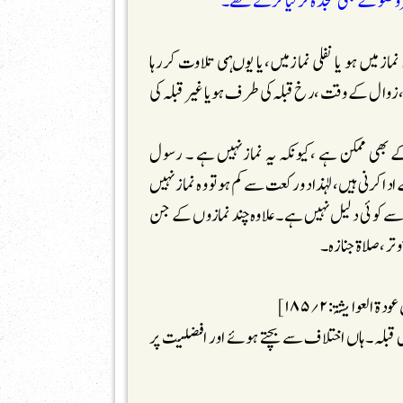
یر وضو کے بھی سجدہ کرلیا کرتے تھے۔
سان چاہے فرض نمازمیں ہو یا نفلی نمازمیں،یا یوںہی تلاوت کررہا
زوال کے وقت ،رخ قبلہ کی طرف ہویا غیر قبلہ کی
کے بھی ممکن ہے ،کیونکہ یہ نمازنہیں ہے ۔ رسول
ا کرنی ہیں،لہٰذا دورکعت سے کم ہو تو وہ نمازنہیں
 نمازہونے کے تعلق سے کوئی دلیل نہیں ہے۔علاوہ چند نمازوں کے جن
تر ،صلاۃ جنازہ۔
 العوایشۃ:۲؍۱۸۵]
ل قبلہ ۔ہاں اختلاف سے بچتے ہوئے اور افضلیت پر