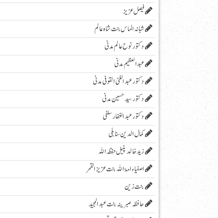
فیصل عزیز
شبانہ الماس بنت شاہ عالم
دکتور نوح عالم مدنی
عبد العظیم مدنی
دکتور عبد الغنی القوفی مدنی
دکتور سید حسین مدنی
دکتور عبدالغفار سلفی
کمال الدین سنابلی
زیدخالد پٹیل حفظہ اللہ
اصفیاء امۃ اللہ بنت عزیز القمر
بنت زین
حافظہ صبرینہ بنت عبد المجید