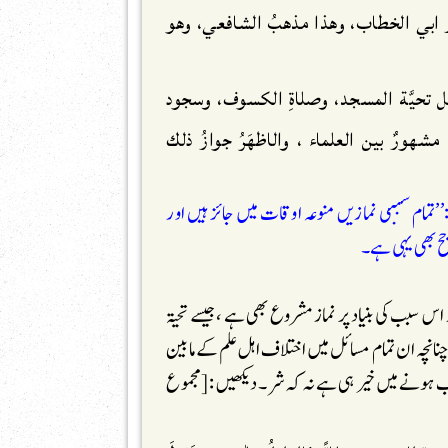
يار ابي الخطاب، وهذا مذهبُ الشافعي، وهو
:مثل تحيَّة المسجد، وصلاةِ الكسوف، وسجود
شهورٌ بين العلماء ، والاظهَرُ جوازُ ذلك
:’’تمام سببی نمازیں منوعہ اوقات میں جائز ہیں اور
جح بھی یہی ہے۔
 اس سبب کی بنیاد پر نمازمشروع بھی ہے ،جیسے تحیۃ
انچہ ان تمام مسائل میں اختلاف اہل علم کے مابین
ب ہونے میں خیر ہی ہے نہ کہ شر۔ دیکھیں : [مجموع