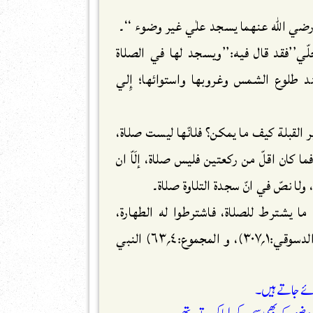
 رضي اللّٰه عنهما يسجد علٰي غير وضوء ‘‘۔
حلّي’’فقد قال فيه:’’ويسجد لها في الصلاة
د طلوع الشمس وغروبها واستوائها؛ إِلي
لي غير القبلة كيف ما يمكن؟ فلانّها ليست صلاة،
ا كان اقلّ من ركعتين فليس صلاة، إلَاّ ان
، ولا نصّ في انّ سجدة التلاوة صلاة۔
ما يشترط للصلاة، فاشترطوا له الطهارة،
واستقبال القبلة وسائر الشروط۔(ابن عابدين:٢؍١٠٦)، و الدسوقي:١؍٣٠٧)، و المجموع:٤؍٦٣) النبي
ائے جاتے ہیں۔