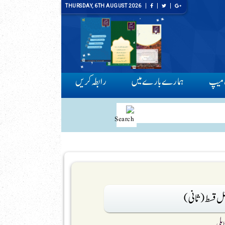
THURSDAY, 6TH AUGUST 2026
میپ
ہمارے بارے میں
رابطہ کریں
ل قسط (ثانی)