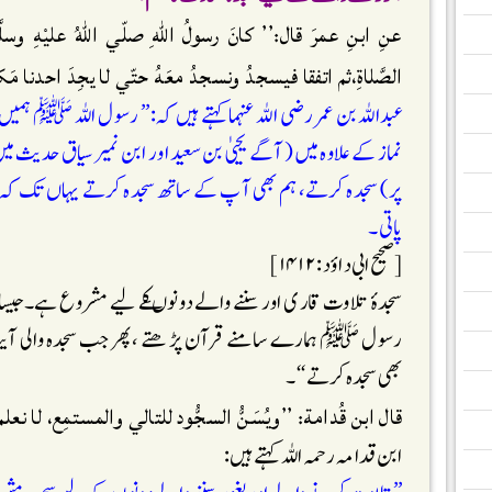
عنِ ابنِ عمرَ قال:’’ كانَ رسولُ اللّٰهِ صلّي اللّٰهُ عليْهِ وسل
الصَّلاةِ،ثم اتفقا فيسجدُ ونسجدُ معَهُ حتّي لا يجِدَ احدنا مَكا
عبداللہ بن عمر رضی اللہ عنہما کہتے ہیں کہ:’’ رسول اللہ ﷺ ہمی
نماز کے علاوہ میں (آگے یحییٰ بن سعید اور ابن نمیر سیاق حدی
پر) سجدہ کرتے، ہم بھی آپ کے ساتھ سجدہ کرتے یہاں تک کہ ہم 
پاتی۔
[صحیح ابی داؤد:۱۴۱۲]
سجدۂ تلاوت قاری اور سننے والے دونوںکے لیے مشروع ہے۔جیسا 
رسول ﷺ ہمارے سامنے قرآن پڑھتے ،پھر جب سجدہ والی آیت س
بھی سجدہ کرتے ‘‘۔
قال ابن قُدامة: ’’ويُسَنُّ السجُّود للتالي والمستمِع، لا نعلم
ابن قدامہ رحمہ اللہ کہتے ہیں: