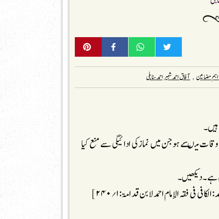
ابلی
اہم مضامین
,
آفاق احمد شبیر احمد سنابلی
 ہیں۔
وقات میںسے ہوجن میں نمازکی ادائیگی سے منع کیا
ہی ہے ۔دیکھیں۔