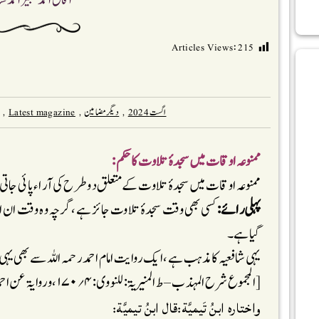
آفاق احمد شبیر احمد سن
Articles Views:
215
اگست 2024
,
دیگر مضامین
,
Latest magazine
,
ممنوعہ اوقات میں سجدۂ تلاوت کا حکم:
ممنوعہ اوقات میں سجدۂ تلاوت کے متعلق دو طرح کی آراء پائی جاتی
پہلی رائے:
کسی بھی وقت سجدۂ تلاوت جائز ہے ،گرچہ وہ وقت ان ا
گیا ہے۔
یہی شافعیہ کا مذہب ہے ، ایک روایت امام احمد رحمہ اللہ سے بھی ی
[المجموع شرح المہذب – ط المنیریۃ: للنووی:۴؍۱۷۰،وروایۃ عن احمد:الکافی فی فقہ الإمام احمد لابن قدامۃ:۱؍۲۴۰]
واختاره ابنُ تَيميَّة:قال ابنُ تيميَّة: