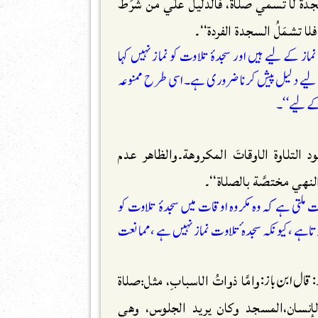
جدة لا تسمي صلاةً، فالدليلُ علٰي من شَرَطَ
ا تشمَلُ السجدة الفردة‘‘۔
از کے لیے ہیں اور سجدۂ تلاوت کو نماز نہیں کہا
ے لیے دلیل پیش کرنا ضروری ہے۔اسی طرح ممنوعہ
کے لیے‘‘۔
د التلاوة الاوقاتَ المكروهة۔والظاهر عدم
لنهي مختصَّة بالصلاة‘‘۔
ت ملتی ہے کہ وہ مکروہ اوقات میں سجدۂ تلاوت کو
 ہوتاہے ،کیونکہ سجدہ ٔتلاوت نماز نہیں ہے ،ممانعت
وامَّا ذواتُ الاسبابِ، مثل:صلاة
لإنسان،المسجد وكان يريد الجلوس، وهي