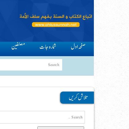
صفحہ اول
شمارہ جات
مصنفین
تلاش کریں