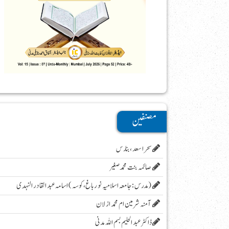
مصنفین
سحر اسعد ،بنارس
صائمہ بنت محمد صغیر
( مدرس :جامعہ اسلامیہ نور باغ، کوسہ )اسامہ عبد القادر النہدی
آمنہ شرمین ام محمد ازلان
ڈاکٹر عبد الحلیم بسم اللہ مدنی