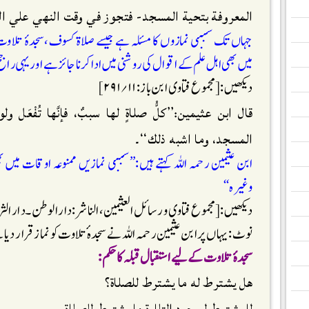
المعروفة بتحية المسجد- فتجوز في وقت النهي علي الرَّا
جہاں تک سببی نمازوں کا مسئلہ ہے جیسے صلاۃکسوف،سجدۂ تلاوت او
میں بھی اہل علم کے اقوال کی روشنی میں ادا کرنا جائز ہے اوریہی راج
دیکھیں:[مجموع فتاوی ابن باز: ۱۱؍۲۹۱]
قال ابن عثيمين:’’كلُّ صلاةٍ لها سببٌ، فإنَّها تُفْعَل ول
المسجد، وما اشبه ذلك‘‘۔
ابن عثیمین رحمہ اللہ کہتے ہیں:’’سببی نمازیں ممنوعہ اوقات میں بھ
وغیرہ‘‘
دیکھیں:[مجموع فتاوی ورسائل العثیمین ،الناشر :دار الوطن ۔دار الثریا:۱۴؍۹
نوٹ: یہاں پر ابن عثیمین رحمہ اللہ نے سجدہ ٔتلاوت کو نمازقرار دیا
سجدۂ تلاوت کے لیے استقبال قبلہ کا حکم:
هل يشترط له ما يشترط للصلاة؟