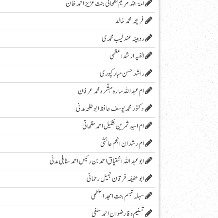
امۃ اللہ مریم مفلحاتی بنت عزیز احمد خان
فریحہ محمد خالد
روبینہ عندلیب محمدی
الفیہ ارشد اعظمی
راشد حسن مبارکپوری
ام عبداللہ سارہ مبشّرہ محمد عرفان
دکتور محمد یوسف حافظ ابو طلحہ مدنی
ام اسید ثمرین شکیل احمد مفلحاتی
ام رشدان انجم عائشی
ابو عبد اللہ اشتیاق احمد بن رئیس احمد سنابلی مدنی
ابو عفیفہ فرقان جمیل رحمانی
سہلہ تبسم بنت امجد اعظمی
تسنیم وفا رضوان احمد سلفی