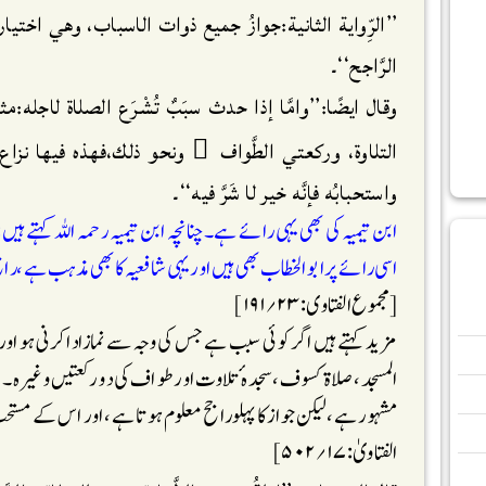
’’الرِّواية الثانية:جوازُ جميع ذوات الاسباب، وهي اخت
الرَّاجح‘‘۔
وقال ايضًا:’’وامَّا إذا حدث سبَبٌ تُشْرَع الصلاة لاجله
التلاوة، وركعتي الطَّواف ِ ونحو ذلك،فهذه فيها نزاع م
واستحبابُه فإنَّه خير لا شَرَّ فيه‘‘۔
ابن تیمیہ کی بھی یہی رائے ہے۔چنانچہ ابن تیمیہ رحمہ اللہ کہتے ہیں
اسی رائے پر ابو الخطاب بھی ہیں اور یہی شافعیہ کا بھی مذہب ہے ،را
[مجموع الفتاوی: ۲۳؍ ۱۹۱]
مزید کہتے ہیں اگر کوئی سبب ہے جس کی وجہ سے نمازادا کرنی ہو اور
المسجد ،صلاۃ کسوف ،سجدہ ٔتلاوت اورطواف کی دو رکعتیں وغیرہ ۔چن
مشہو ر ہے،لیکن جوازکا پہلو راجح معلوم ہوتا ہے ،اور اس کے مستح
الفتاویٰ:۱۷؍۵۰۲]