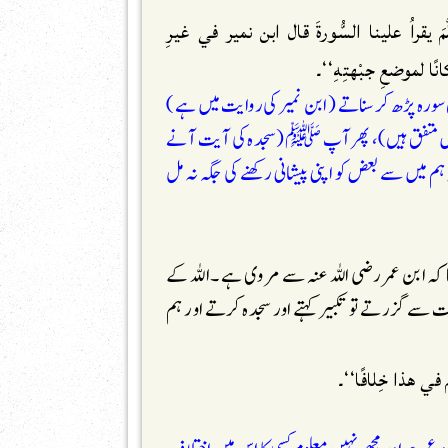
َّمَ يقراُ علينا السُّورةَ قال ابن نمير في غيرِ
نًا لموضعِ جبْهتِهِ‘‘۔
ں سورہ پڑھ کر سناتے (ابن نمیر کی روایت میں ہے)
ث میں متفق ہیں)، پھر آپ ﷺ (سجدہ کی آیت آنے
میں سے بعض کو اپنی پیشانی رکھنے کی جگہ نہ مل
کہ ابن عمر رضی اللہ عنہ سے مروی ہے ۔اللہ کے
ے گزرتے تو تکبیر کہتے اور سجدہ کرتے اور ہم
 في هذا خِلافًا‘‘۔