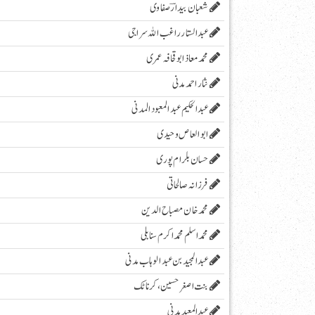
شعبان بیدارؔ صفاوی
عبدالستار راغب اللہ سراجی
محمدمعاذابوقحافہ عمری
نثار احمد مدنی
عبدالحکیم عبدالمعبودالمدنی
ابو العاص وحیدی
حسان بلرام پوری
فرزانہ صالحاتی
محمد خان مصباح الدین
محمد اسلم محمد اکرم سنابلی
عبد المجید بن عبد الوہاب مدنی
بنت اصغر حسین، کرناٹک
عبدالمعید مدنی