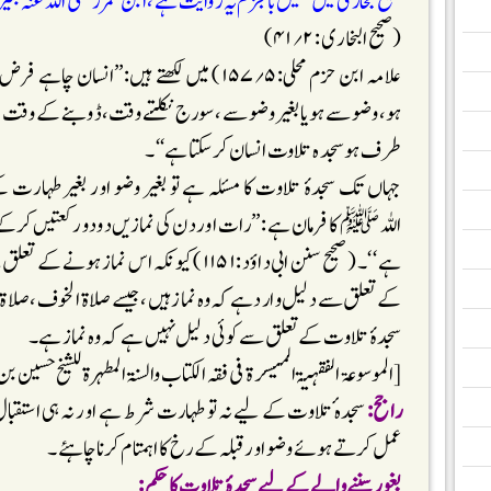
صحیح بخاری میں تعلیق بالجزم یہ روایت ہے ،ابن عمر رضی اللہ عنہ بغ
(صحیح البخاری : ۲؍۴۱)
علامہ ابن حزم محلی:۵؍۱۵۷) میں لکھتے ہیں:’’ان
ہو،وضو سے ہویا بغیر وضو سے ،سورج نکلتے وقت، ڈوبنے کے وقت ،
طرف ہوسجدہ تلاوت انسان کرسکتاہے‘‘۔
جہاں تک سجدۂ تلاوت کا مسئلہ ہے تو بغیر وضو اور بغیر طہارت 
اللہﷺ کا فرمان ہے :’’رات اور دن کی نمازیں دو دو رکعتیں کرکے اد
ہے ‘‘۔ (صحیح سنن ابی داؤد:۱۱۵۱)کیونکہ اس
کے تعلق سے دلیل وارد ہے کہ وہ نمازہیں ،جیسے صلاۃ الخوف ،صلاۃ و
سجدۂ تلاوت کے تعلق سے کوئی دلیل نہیں ہے کہ وہ نمازہے۔
[الموسوعۃ الفقہیۃ المیسرۃ فی فقہ الکتاب والسنۃ المطہرۃللشیخ حسین بن عودۃ
راجح:
سجدہ ٔتلاوت کے لیے نہ تو طہارت شرط ہے اور نہ ہی استقبا
عمل کرتے ہوئے وضواور قبلہ کے رخ کا اہمتام کرنا چاہئے۔
بغورسننے والے کے لیے سجدۂ تلاوت کا حکم: