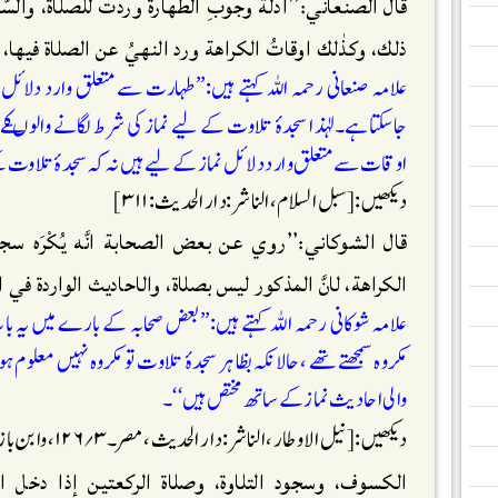
قال الصنعاني:’’ادلةُ وجوبِ الطَّهارة وردت للصلاة، والسَّ
ذلك، وكذٰلك اوقاتُ الكراهة ورد النهيُ عن الصلاة فيها، فل
علامہ صنعانی رحمہ اللہ کہتے ہیں:’’طہارت سے متعلق وارد دلائل نم
جاسکتاہے۔لہٰذا سجدۂ تلاوت کے لیے نماز کی شرط لگانے والوںک
اوقات سے متعلق وارد دلائل نماز کے لیے ہیں نہ کہ سجدۂ تلاوت 
دیکھیں:[سبل السلام،الناشر:دار الحدیث:۳۱۱]
قال الشوكاني:’’روي عن بعض الصحابة انَّه يُكْرَه سجو
الكراهة، لانَّ المذكور ليس بصلاة، والاحاديث الواردة في ا
علامہ شوکانی رحمہ اللہ کہتے ہیں:’’بعض صحابہ کے بارے میں یہ با
مکروہ سمجھتے تھے ،حالانکہ بظاہر سجدۂ تلاوت تو مکروہ نہیں معلوم
والی احادیث نمازکے ساتھ مختص ہیں‘‘۔
دیکھیں:[نیل الاوطار ،الناشر:دار الحدیث، مصر۔۳؍۱۲۶،وابن باز:قال ابن باز:
الكسوف، وسجود التلاوة، وصلاة الركعتين إذا دخل ا