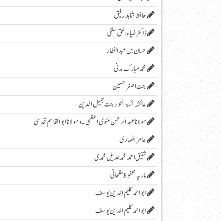
حافظ شاہد رفیق
ڈاکٹر ضیاء الحق سلفی
حسان بن عبدالغفار
محمد مبارک مدنی
بنت اصغر حسین
عائشہ أمۃ النور بنت جمیل الدین
مولانا عبد الرحمن مئوی اعظمی ۔و مولانا ابوالقاسم قدسی
عامر انصاری
شفیق احمد محمد عدیل محمدی
ماریہ محفوظ مفلحاتی
ابو احمد کلیم الدین یوسف
ابو احمد کلیم الدین یوسف