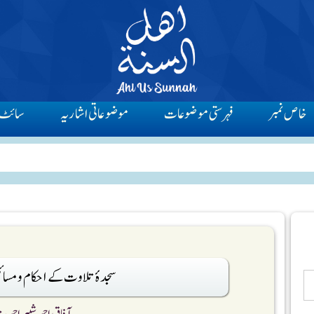
خاص نمبر
فہرستی موضوعات
موضوعاتی اشاریہ
سائٹ 
سجدۂ تلاوت کے احکام و مسائ