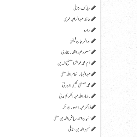
مبارک سنابلی
حافظ عبدالرشید عمری
ادارہ
ابوالمرجان فیضی
مسعود عبد الغفار بخاری
أم محمد خوشنما مصلح الدین
عبدالجبار انعام اللہ سلفی
محمد مصطفیٰ کعبی ازہریؔ
رضاء اللہ عبد الکریم مدنی
ڈاکٹر عبد الصبور ابو بکر
سفیان احمد ریاض الدین سلفی
ظہیرالدین سنابلی