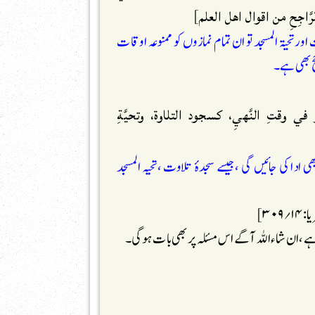
جِحِ من اقوال اهل العلم
]
رتحیۃ المسجد تو ان تمام نمازوں کو ممنوعہ اوقات
ح بھی ہے ۔
و في وقتِ النَّهيِ، كسجود التلاوة، وتحيَّةِ
ی ادا کی جائیں گی ،جیسے سجدۂ تلاوت ،تحیہ المسجد
۳۰]
 ہے ،ان شاء اللہ آگے اس مسئلہ پر بھی بات ہوگی۔