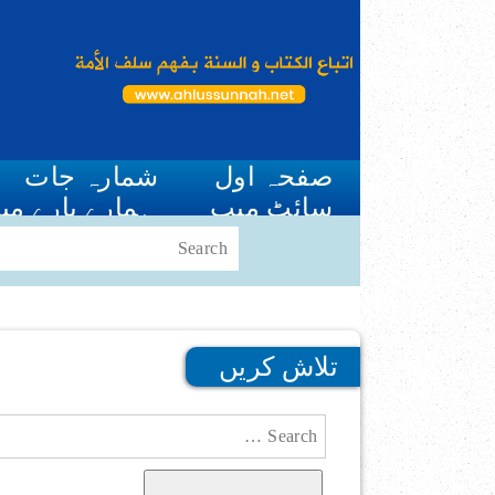
صفحہ اول
شمارہ جات
سائٹ میپ
ہمارے بارے می
تلاش کریں
Search