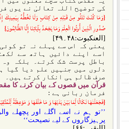
یہ مقدس کتاب سچے معنوں میں الل
کی توضیح اللہ تعالیٰ نے یوں فر
{وَمَا كُنْتَ تَتْلُو مِنْ قَبْلِهِ مِنْ كِتَابٍ وَلَا تَخُطُّهُ بِيَمِينِكَ إِذ
صُدُورِ الَّذِينَ أُوتُوا الْعِلْمَ وَمَا يَجْحَدُ بِآيَاتِنَا إِلَّا الظَّالِمُونَ}
[العنکبوت:۴۸۔۴۹]
یعنی کہ اس سے پہلے نہ تو کوئی
اسے اپنے دائیں ہاتھ سے لکھت
باطل پرست شک کرتے۔ بلکہ وہ 
دلوں میں جنہیں علم دیا گیا ہ
صرف ظالم ہی انکار کرتے ہیں۔
قرآن میں قصوں کے بیان کرنے کا مقص
فرمان ربانی ہے :
{فَجَعَلْنٰهَا نَكَالًا لِّمَا بَيْنَ يَدَيْهَا وَ مَا خَلْفَهَا وَ مَوْعِظَةً لِّلْمُتَّقِي
’’تو ہم نے اسے اگلے اور پچھلے والو
پرہیزگاروں کے لیے نصیحت‘‘
[البقرہ:۶۶]