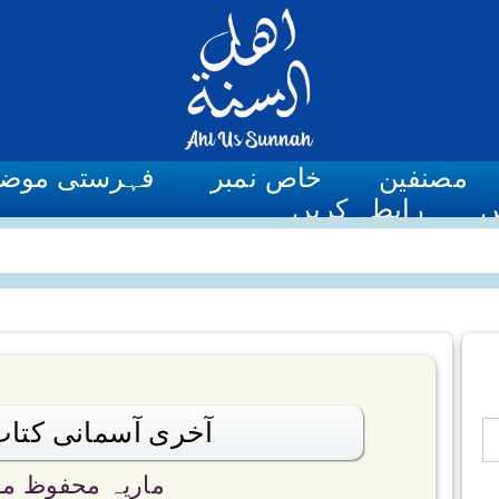
مصنفین
خاص نمبر
فہرستی موض
ں
رابطہ کریں
آخری آسمانی کتاب 
ماریہ محفوظ مف