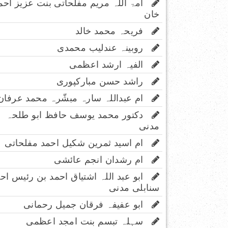
امۃ اللہ مریم مفلحاتی بنت عزیز احم
خان
فریحہ محمد خالد
روبینہ عندلیب محمدی
الفیہ ارشد اعظمی
راشد حسن مبارکپوری
ام عبداللہ سارہ مبشّرہ محمد عرفان
دکتور محمد یوسف حافظ ابو طلحہ
مدنی
ام اسید ثمرین شکیل احمد مفلحاتی
ام رشدان انجم عائشی
ابو عبد اللہ اشتیاق احمد بن رئیس اح
سنابلی مدنی
ابو عفیفہ فرقان جمیل رحمانی
سہلہ تبسم بنت امجد اعظمی