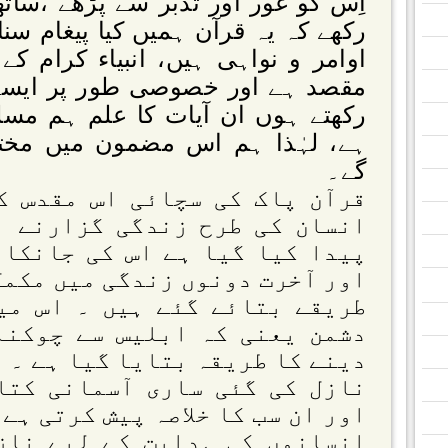
اِس کو غور اور تَدبّر سے پڑھے ،سا
رکھے کہ یہ قرآن ہمیں کیا پیغام سنا
اوامر و نواہی ہیں، انبیاء کرام کے
مقصد ہے اور خصوصی طور پر ایسے
رکھتے ہوں ان آیات کا علم ہم مس
ہے، لہٰذا ہم اس مضمون میں مخت
گے۔
قرآن پاک کی سچائی اس مقدس ک
انسان کی طرح زندگی گزارنے ا
پیدا کیا گیا ہے اس کی جانکار
اور آخرت دونوں زندگی میں مکمل
طریقے بتائے گئے ہیں ۔ اس می
دشمن یعنی کہ ابلیس سے چوکنا
دینے کا طریقہ بتایا گیا ہے ۔ 
نازل کی گئی ساری آسمانی کتا
اور ان سب کا خلاصہ پیش کرتی ہے
انسانوں کی ہدایت کے لیے ناز