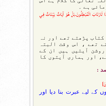
ہ تعالیٰ کا کلام ہے اس
مائی ہے ۔
ًا لَارْتَابَ الْمُبْطِلُونَ۔بَلْ هُوَ آيَاتٌ بَيِّنَاتٌ فِي
 کتاب پڑھتے تھے اور نہ
ے تھے ، اس وقت البتہ
روشن آیتیں ہیں ان کے
ے، اور ہماری آیتوں کا
د :
ْنَ}
ں کے لیے عبرت بنا دیا اور