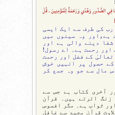
مَا فِي الصُّدُورِ وَهُدًي وَرَحْمَةٌ لِلْمُؤْمِنِينَ ۔ قُلْ
رب کی طرف سے ایک ایسی
 ہے،اور وہ سینوں میں
شفا دینے والی ہے اور
 اور رحمت ہے۔ اے رسول!
تعالیٰ کے فضل اور رحمت
کے حصول پر انہیں خوش
س مال سے جو وہ جمع کر
ر آخری کتاب ہے جس سے
زنگ اترتے ہیں۔ قرآن
اور ثواب ہے۔ مگر افسوس
اوت قرآن مجید سے غافل