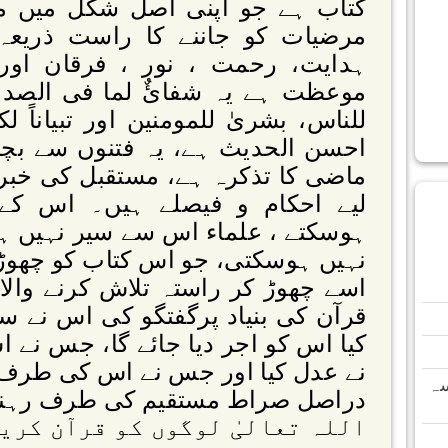
کتاب ہے جو اپنی اصل شکل میں م
مرضیات کو جاننے کا راست ذریعہ 
ہدایت، رحمت ، نور ، فرقان اور
موعظت ہے یہ شفائٌ لما فی الصدور
للناس، بشریٰ للمومنین اور تبیاناً
احسن الحدیث ہے، یہ فتنوں سے بچا
ماضی کا تذکرہ ہے، مستقبل کی خبری
لیے احکام و فیصلے ہیں۔ اس کے 
ہوسکتے ، علماء اس سے سیر نہیں ہو
نہیں ہوسکتی، جو اس کتاب کو چھوڑدے
اسے چھوڑ کر راستہ تلاش کرنے والا
قرآن کی بنیاد پرگفتگو کی اس نے 
کیا اس کو اجر دیا جائے گا، جس نے 
نے عدل کیا اور جس نے اس کی طرف
سہ
دراصل صراط مستقیم کی طرف رہنم
اللہ تعالیٰ لوگوں کو قرآن کری