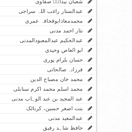
شعبان بیدارؔ صفاوی
عبدالستار راغب اللہ سراجی
محمدمعاذابوقحافہ عمری
نثار احمد مدنی
عبدالحکیم عبدالمعبودالمدنی
ابو العاص وحیدی
حسان بلرام پوری
فرزانہ صالحاتی
محمد خان مصباح الدین
محمد اسلم محمد اکرم سنابلی
عبد المجید بن عبد الوہاب مدنی
بنت اصغر حسین، کرناٹک
عبدالمعید مدنی
حافظ شاہد رفیق