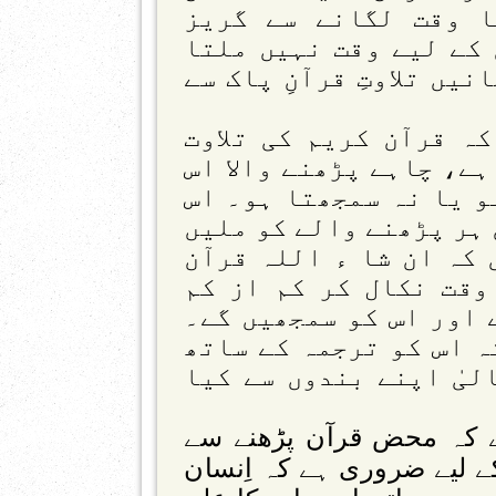
ا وقت لگانے سے گریز
 کے لیے وقت نہیں ملتا
یں تلاوتِ قرآنِ پاک سے
ہ قرآن کریم کی تلاوت
ہے، چاہے پڑھنے والا اس
و یا نہ سمجھتا ہو۔ اس
 ہر پڑھنے والے کو ملیں
 کہ ان شا ء اللہ قرآن
وقت نکال کر کم از کم
ے اور اس کو سمجھیں گے۔
ہ اس کو ترجمہ کے ساتھ
لیٰ اپنے بندوں سے کیا
یے کہ محض قرآن پڑھنے سے
ے لیے ضروری ہے کہ اِنسان