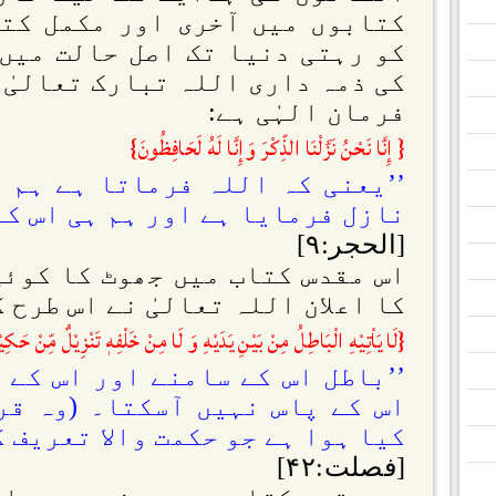
کتابوں میں آخری اور مکمل کتاب
کو رہتی دنیا تک اصل حالت میں
کی ذمہ داری اللہ تبارک تعالیٰ 
فرمان الہٰی ہے:
{ إِنَّا نَحْنُ نَزَّلْنَا الذِّكْرَ وَإِنَّا لَهُ لَحَافِظُونَ}
’’یعنی کہ اللہ فرماتا ہے ہم ن
نازل فرمایا ہے اور ہم ہی اس کے
[الحجر:۹]
اس مقدس کتاب میں جھوٹ کا کوئی
کا اعلان اللہ تعالیٰ نے اس طرح ک
{لَا يَاْتِيْهِ الْبَاطِلُ مِنْ بَيْنِ يَدَيْهِ وَ لَا مِنْ خَلْفِهٖ تَنْزِيْلٌ مِّنْ حَكِي
’’باطل اس کے سامنے اور اس کے 
اس کے پاس نہیں آسکتا۔ (وہ قر
کیا ہوا ہے جو حکمت والا تعریف کے
[فصلت:۴۲]