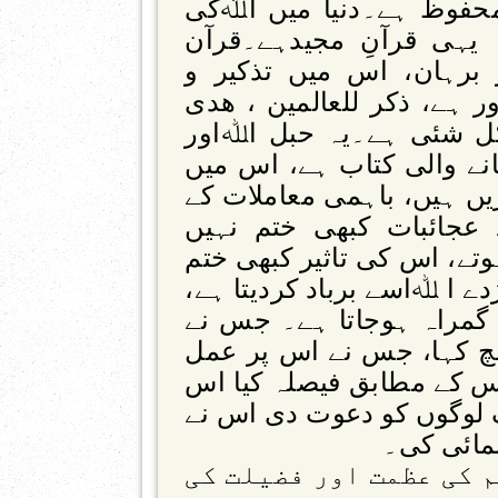
حفوظ ہے۔دنیا میں اﷲکی
یہی قرآنِ مجیدہے۔قرآن
 برہان، اس میں تذکیر و
 ہے، ذکر للعالمین ، ھدی
 لکل شئی ہے۔یہ حبل اﷲاور
نے والی کتاب ہے، اس میں
ں ہیں، باہمی معاملات کے
عجائبات کبھی ختم نہیں
تے، اس کی تاثیر کبھی ختم
 ا ﷲاسے برباد کردیتا ہے،
 گمراہ ہوجاتا ہے۔ جس نے
سچ کہا، جس نے اس پر عمل
اس کے مطابق فیصلہ کیا اس
 لوگوں کو دعوت دی اس نے
ائی کی۔
م کی عظمت اور فضیلت کی