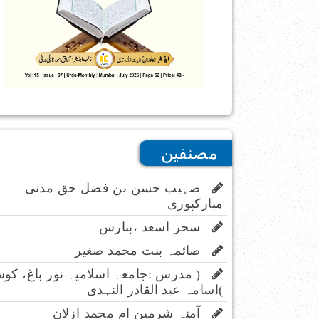
مصنفین
صہیب حسن بن فضل حق مدنی
مبارکپوری
سحر اسعد ،بنارس
صائمہ بنت محمد صغیر
( مدرس :جامعہ اسلامیہ نور باغ، کو
)اسامہ عبد القادر النہدی
آمنہ شرمین ام محمد ازلان