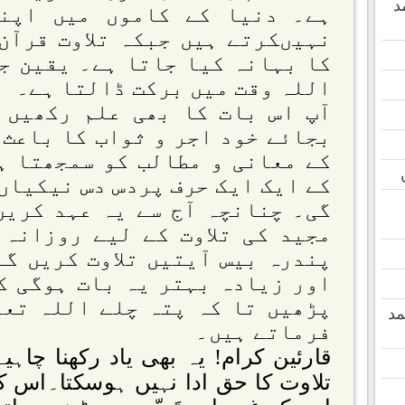
د
ہے۔ دنیا کے کاموں میں اپن
نہیںکرتے ہیں جبکہ تلاوت قرآن
کا بہانہ کیا جاتا ہے۔ یقین جان
اللہ وقت میں برکت ڈالتا ہے۔
آپ اس بات کا بھی علم رکھیں ک
بجائے خود اجر و ثواب کا باعث 
کے معانی و مطالب کو سمجھتا ہ
کے ایک ایک حرف پردس دس نیکیاں
گی۔ چنانچہ آج سے یہ عہد کریں
مجید کی تلاوت کے لیے روزانہ 
پندرہ بیس آیتیں تلاوت کریں گ
اور زیادہ بہتر یہ بات ہوگی ک
پڑھیں تا کہ پتہ چلے اللہ تعا
مد
فرماتے ہیں۔
قارئین کرام! یہ بھی یاد رکھنا چاہ
تلاوت کا حق ادا نہیں ہوسکتا۔اس ک