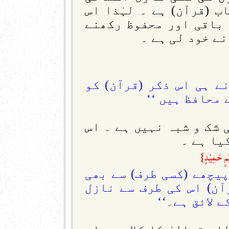
 (قرآن) ہے ۔ لہٰذا اس
 باقی اور محفوظ رکھنے
نے خود لی ہے ۔
ے ہی اس ذکر (قرآن) کو
 محافظ ہیں ‘‘
 شک و شبہ نہیں ہے ۔ اس
یا ہے ۔
ْمٍ حَمِيْدٍ}
پیچھے (کسی طرف) سے بھی
آن) اس کی طرف سے نازل
 لائق ہے۔‘‘