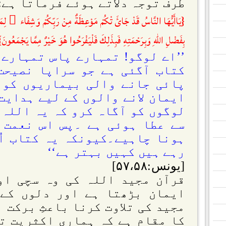
طرف توجہ دلاتے ہوئے فرماتا ہے:
{يَاأَيُّهَا النَّاسُ قَدْ جَائَ تْكُمْ مَوْعِظَةٌ مِنْ رَبِّكُمْ وَشِفَاء ٌ لِ
بِفَضْلِ اللّٰهِ وَبِرَحْمَتِهِ فَبِذَلِكَ فَلْيَفْرَحُوا هُوَ خَيْرٌ مِمَّا يَجْمَعُونَ}
’’اے لوگو! تمہارے پاس تمہارے 
کتاب آگئی ہے جو سراپا نصیحت
پائی جانے والی بیماریوں کو 
ایمان لانے والوں کے لیے ہدایت
لوگوں کو آگاہ کرو کہ یہ اللہ 
سے عطا ہوئی ہے ۔پس اس نعمت 
ہونا چاہیے۔کیونکہ یہ کتاب اُ
رہے ہیں کہیں بہتر ہے‘‘
[یونس:۵۷،۵۸]
قرآن مجید اللہ کی وہ سچی او
ایمان بڑھتا ہے اور دلوں کے 
مجید کی تلاوت کرنا باعثِ برکت 
کا مقام ہے کہ ہماری اکثریت تل