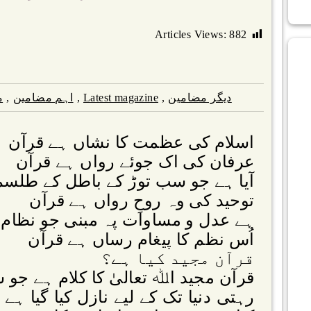
Articles Views:
882
دیگر مضامین
,
Latest magazine
,
اہم مضامین
,
م
اسلام کی عظمت کا نشاں ہے قرآن
عرفان کی اک جوئے رواں ہے قرآن
آیا ہے جو سب توڑ کے باطل کے طلسم
توحید کی وہ روحِ رواں ہے قرآن
ہے عدل و مساوات پہ مبنی جو نظام
اُس نظم کا پیغام رساں ہے قرآن
قرآن مجید کیا ہے؟
قرآن مجید اﷲ تعالیٰ کا کلام ہے جو
رہتی دنیا تک کے لیے نازل کیا گیا ہے