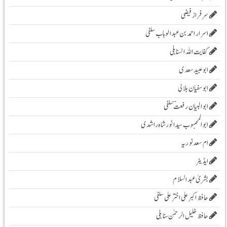
سرفراز فیضی
اسرار احمد بن عبدالوہاب سلفی
کفایت اللہ السنابلی
ابوعبید سعدی
ابو سفیان ہلالی
ابوالبیان رفعت ؔسلفی
ابوالمحبوب سیدانورشاہ راشدی
ام سعدنوریہ
ایڈیٹر
بشریٰ عبد السلام
حافظ اکبر علی اخترعلی سلفی
حافظ خلیل الرحمٰن سنابلی