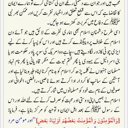
محب ہیں اور جو ان سے دشمنی رکھے ان کی گستاخی کرے تو ہمارے ایمان
کا تقاضا ہے کہ اس سے قطعِ تعلق اور اظہارِ نفرت کریں اور ممکن بھر نبی
ﷺ کے دفاع میں کمر بستہ کھڑے ہو جائیں۔
اسی طرح دشمنانِ اسلام بھی ہماری نفرت کے لائق ہیں جو آئے دن
اسلام کے خلاف پروپیگنڈے کرتے ہیں اور اس کو پسپا کرنے کے لیے
ایڑی چوٹی کا زور لگا دیتے ہیں، چاہے وہ امریکہ کی سوپر پاور حکومت ہو یا
بنی اسرائیل کے یہودی یا پھر ختم نبوت کے منکر قادیانی یا پھر نام نہاد
مسلمان جنہوں نے کلمہ پڑھ کر اسلام کو بدنام کرنا اپنا وطیرہ بنا لیا ہے اور
آستین کے سانپ کا کردار ادا کرتے ہوئے ناصبی، رافضی، اخوانی اور
صوفیوں کے نام سے خود کو مسلمانوں میں شمار کرتے ہیں۔
اسلام نے ہمیں اپنی دوستی اور محبت کو صرف کرنے کے لئے اللہ اور اس
کے رسول ﷺکے بعد اہل ایمان و توحید کو مرکز بنایا ہے، فرمایا:
{وَالْمُؤْمِنُوْنَ وَالْمُؤْمِنٰتُ بَعْضُهُمْ اَوْلِيَاءُ بَعْضٍ}
’’اور مومن مرد