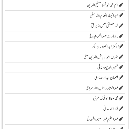
أم محمد خوشنما مصلح الدین
عبدالجبار انعام اللہ سلفی
محمد مصطفیٰ کعبی ازہریؔ
رضاء اللہ عبد الکریم مدنی
ڈاکٹر عبد الصبور ابو بکر
سفیان احمد ریاض الدین سلفی
ظہیرالدین سنابلی
شعبان بیدارؔ صفاوی
عبدالستار راغب اللہ سراجی
محمدمعاذابوقحافہ عمری
نثار احمد مدنی
عبدالحکیم عبدالمعبودالمدنی