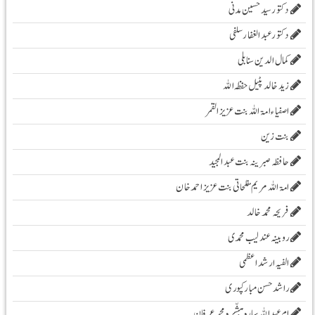
دکتور سید حسین مدنی
دکتور عبدالغفار سلفی
کمال الدین سنابلی
زیدخالد پٹیل حفظہ اللہ
اصفیاء امۃ اللہ بنت عزیز القمر
بنت زین
حافظہ صبرینہ بنت عبد المجید
امۃ اللہ مریم مفلحاتی بنت عزیز احمد خان
فریحہ محمد خالد
روبینہ عندلیب محمدی
الفیہ ارشد اعظمی
راشد حسن مبارکپوری
ام عبداللہ سارہ مبشّرہ محمد عرفان