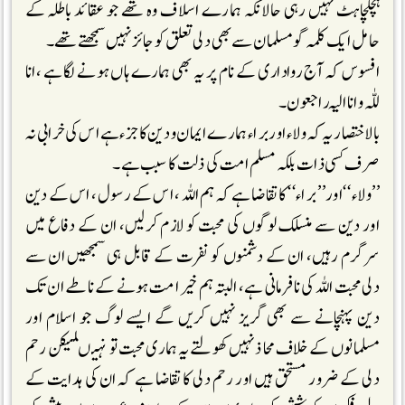
ہچکچاہٹ نہیں رہی حالانکہ ہمارے اسلاف وہ تھے جو عقائد باطلہ کے
حامل ایک کلمہ گو مسلمان سے بھی دلی تعلق کو جائز نہیں سمجھتے تھے۔
افسوس کہ آج رواداری کے نام پر یہ بھی ہمارے ہاں ہونے لگا ہے ،انا
للّٰہ و انا الیہ راجعون۔
بالاختصار یہ کہ ولاء اور براء ہمارے ایمان و دین کا جزء ہے اس کی خرابی نہ
صرف کسی ذات بلکہ مسلم امت کی ذلت کا سبب ہے۔
’’ولاء ‘‘اور’’ براء‘‘ کا تقاضا ہے کہ ہم اللہ ، اس کے رسول ، اس کے دین
اور دین سے منسلک لوگوں کی محبت کو لازم کرلیں، ان کے دفاع میں
سرگرم رہیں، ان کے دشمنوں کو نفرت کے قابل ہی سمجھیں ان سے
دلی محبت اللہ کی نافرمانی ہے، البتہ ہم خیر امت ہونے کے ناطے ان تک
دین پہنچانے سے بھی گریز نہیں کریں گے ایسے لوگ جو اسلام اور
مسلمانوں کے خلاف محاذ نہیں کھولتے یہ ہماری محبت تو نہیںلیکن رحم
دلی کے ضرور مستحق ہیں اور رحم دلی کا تقاضا ہے کہ ان کی ہدایت کے