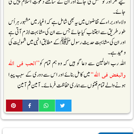
لیے فکر اور کوشش کی جائے اور ان کے سامنے دعوتِ اسلام پیش کی
جائے۔
ولاء اور براء کے تقاضوں میں یہ بھی شامل ہے کہ اغیار میں مشہور ہر اُس
طور طریق سے اجتناب کیا جائے جس سے ان کی مشابہت لازم آتی ہے
اور ان کی مشابہت حدیث رسول ﷺکے مطابق انہی میں شمولیت کی
وعید ہے۔
’’الحب فى اللّٰه
اللہ رب العالمین سے دعا گو ہیں کہ وہ ہم تمام کو
والبغض فى اللّٰه‘‘
میں کامل بنائے اور اس سے دوری کے سبب پیدا
ہونے والے تمام فتنوں سے ہماری حفاظت فرمائے۔ آمین ثم آمین