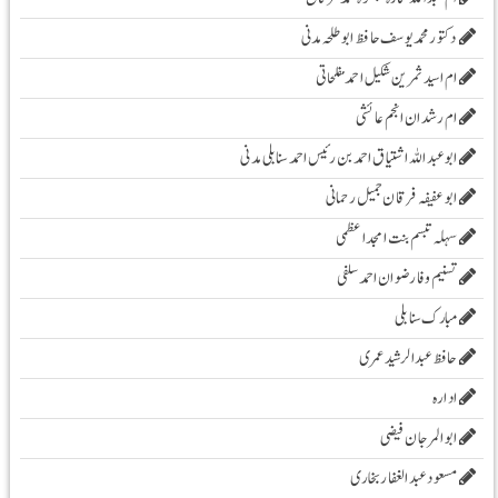
دکتور محمد یوسف حافظ ابو طلحہ مدنی
ام اسید ثمرین شکیل احمد مفلحاتی
ام رشدان انجم عائشی
ابو عبد اللہ اشتیاق احمد بن رئیس احمد سنابلی مدنی
ابو عفیفہ فرقان جمیل رحمانی
سہلہ تبسم بنت امجد اعظمی
تسنیم وفا رضوان احمد سلفی
مبارک سنابلی
حافظ عبدالرشید عمری
ادارہ
ابوالمرجان فیضی
مسعود عبد الغفار بخاری