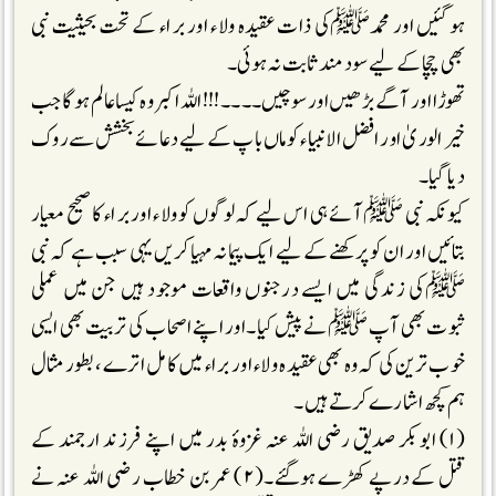
ہوگئیں اور محمدﷺکی ذات عقیدہ ولاء اور براء کے تحت بحیثیت نبی
بھی چچا کے لیے سود مند ثابت نہ ہوئی۔
تھوڑا اور آگے بڑھیں اور سوچیں۔۔۔۔!!!اللہ اکبر وہ کیسا عالم ہوگا جب
خیر الوریٰ اور افضل الانبیاء کو ماں باپ کے لیے دعائے بخشش سے روک
دیا گیا۔
کیونکہ نبی ﷺآئے ہی اس لیے کہ لوگوں کو ولاء اور براء کا صحیح معیار
بتائیں اور ان کو پرکھنے کے لیے ایک پیمانہ مہیا کریں یہی سبب ہے کہ نبی
ﷺکی زندگی میں ایسے درجنوں واقعات موجود ہیں جن میں عملی
ثبوت بھی آپ ﷺنے پیش کیا۔اور اپنے اصحاب کی تربیت بھی ایسی
خوب ترین کی کہ وہ بھی عقیدہ ولاء اور براء میں کامل اترے ،بطور مثال
ہم کچھ اشارے کرتے ہیں ۔
(۱) ابوبکر صدیق رضی اللہ عنہ غزوۂ بدر میں اپنے فرزند ارجمند کے
قتل کے درپے کھڑے ہوگئے۔(۲) عمر بن خطاب رضی اللہ عنہ نے