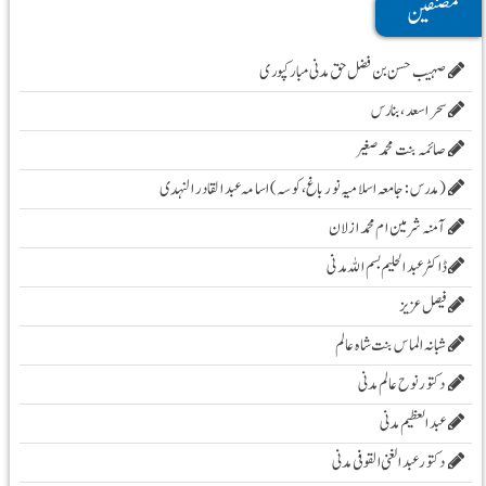
مصنفین
صہیب حسن بن فضل حق مدنی مبارکپوری
سحر اسعد ،بنارس
صائمہ بنت محمد صغیر
( مدرس :جامعہ اسلامیہ نور باغ، کوسہ )اسامہ عبد القادر النہدی
آمنہ شرمین ام محمد ازلان
ڈاکٹر عبد الحلیم بسم اللہ مدنی
فیصل عزیز
شبانہ الماس بنت شاہ عالم
دکتور نوح عالم مدنی
عبد العظیم مدنی
دکتور عبد الغنی القوفی مدنی