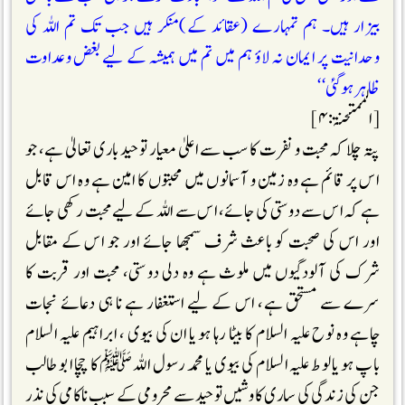
بیزار ہیں۔ ہم تمہارے (عقائد کے)منکر ہیں جب تک تم اللہ کی
وحدانیت پر ایمان نہ لاؤ ہم میں تم میں ہمیشہ کے لیے بغض وعداوت
ظاہر ہوگئی‘‘
[الممتحنۃ:۴]
پتہ چلا کہ محبت و نفرت کا سب سے اعلیٰ معیار توحید باری تعالیٰ ہے، جو
اس پر قائم ہے وہ زمین و آسمانوں میں محبتوں کا امین ہے وہ اس قابل
ہے کہ اس سے دوستی کی جائے، اس سے اللہ کے لیے محبت رکھی جائے
اور اس کی صحبت کو باعث شرف سمجھا جائے اور جو اس کے مقابل
شرک کی آلودگیوں میں ملوث ہے وہ دلی دوستی، محبت اور قربت کا
سرے سے مستحق ہے، اس کے لیے استغفار ہے نا ہی دعائے نجات
چاہے وہ نوح علیہ السلام کا بیٹا رہا ہو یا ان کی بیوی ، ابراہیم علیہ السلام
باپ ہو یا لوط علیہ السلام کی بیوی یا محمد رسول اللہ ﷺکا چچا ابو طالب
جن کی زندگی کی ساری کاوشیں توحید سے محرومی کے سبب ناکامی کی نذر