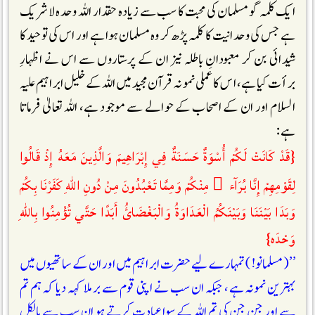
ایک کلمہ گو مسلمان کی محبت کا سب سے زیادہ حقدار اللہ وحدہ لاشریک
ہے جس کی وحدانیت کا کلمہ پڑھ کر وہ مسلمان ہوا ہے اور اس کی توحید کا
شیدائی بن کر معبودانِ باطلہ نیز ان کے پرستاروں سے اس نے اظہارِ
برأت کیا ہے، اس کا عملی نمونہ قرآن مجید میں اللہ کے خلیل ابراہیم علیہ
السلام اور ان کے اصحاب کے حوالے سے موجود ہے، اللہ تعالیٰ فرماتا
ہے :
{قَدْ كَانَتْ لَكُمْ أُسْوَةٌ حَسَنَةٌ فِي إِبْرَاهِيمَ وَالَّذِينَ مَعَهُ إِذْ قَالُوا
لِقَوْمِهِمْ إِنَّا بُرَآء ُ مِنْكُمْ وَمِمَّا تَعْبُدُونَ مِنْ دُونِ اللّٰهِ كَفَرْنَا بِكُمْ
وَبَدَا بَيْنَنَا وَبَيْنَكُمُ الْعَدَاوَةُ وَالْبَغْضَائُ أَبَدًا حَتَّي تُؤْمِنُوا بِاللّٰهِ
وَحْدَه}
’’(مسلمانو!) تمہارے لیے حضرت ابراہیم میں اور ان کے ساتھیوں میں
بہترین نمونہ ہے، جبکہ ان سب نے اپنی قوم سے برملا کہہ دیا کہ ہم تم
سے اور جن جن کی تم اللہ کے سوا عبادت کرتے ہو ان سب سے بالکل