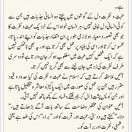
ہے۔
محبت و نفرت دل کے گوشوں میں پنپتے وہ انسانی جذبات ہیں جن سے
کوئی انسانی دل خالی نہیں، ہر انسان خواہ اس کے نزدیک محبت و نفرت کا
جو بھی تصور و معیار ہو لازمی طور پر ان متضاد جذبات کو اپنے اندر پاتا ،
محسوس کرتا اور اسی کی بنیاد پر عمل بھی کرتا ہے اور یہ بھی ناممکن نہیں
ہے کہ ایک شخص کہیں محبت میں مغلوب ہو کر جان وارتا ہے تو دوسری
طرف نفرت کی زد میں جان لینے سے بھی گریز نہیں کرتا۔
آئیں ملاحظہ کرتے ہیں کہ اسلام نے محبت و نفرت کی کیا حدود و قیود
مقرر ہیں جن پر عمل کی صورت میں ایک پاکیزہ معاشرہ تشکیل پاتا ہے
اور جن کو پسِ پشت ڈال کر بجز فتنے و فساد کے کچھ ہاتھ نہیں آتی۔
آئیں عنوان کی مختصر وضاحت کے ساتھ بات آگے بڑھاتے ہیں،’’
ولاء‘‘ کہتے ہیں دوستی، محبت اور قربت کواور ’’براء‘‘ اس کی ضد ہے یعنی
دشمنی، نفرت اور برأت کو۔