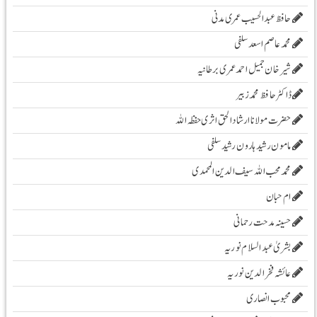
حافظ عبدالحسیب عمری مدنی
محمد عاصم اسعد سلفی
شیرخان جمیل احمد عمری برطانیہ
ڈاکٹر حافظ محمد زبیر
حضرت مولانا ارشادا لحق اثری حفظہ اللہ
مامون رشید ہارون رشید سلفی
محمد محب اللہ سیف الدین المحمدی
ام حبان
حسینہ مدحت رحمانی
بشریٰ عبد السلام نوریہ
عائشہ فخرالدین نوریہ
محبوب انصاری