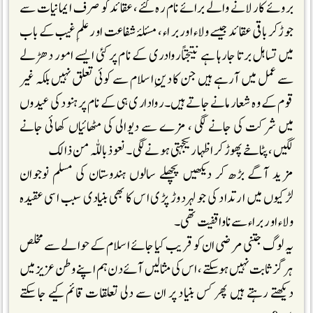
بروئے کار لانے والے برائے نام رہ گئے، عقائد کو صرف ایمانیات سے
جوڑکر باقی عقائد جیسے ولاء اور براء ، مسئلۂ شفاعت اور علمِ غیب کے باب
میں تساہل برتا جارہا ہے نتیجتاً روادری کے نام پر کئی ایسے امور دھڑلے
سے عمل میں آرہے ہیں جن کا دینِ اسلام سے کوئی تعلق نہیں بلکہ غیر
قوم کے وہ شعار مانے جاتے ہیں۔ رواداری ہی کے نام پر ہنود کی عیدوں
میں شرکت کی جانے لگی ، مزے سے دیوالی کی مٹھائیاں کھائی جانے
لگیں، پٹاخے پھوڑ کر اظہار یکجہتی ہونے لگی۔ نعوذ باللّٰہ من ذالک
مزید آگے بڑھ کر دیکھیں پچھلے سالوں ہندوستان کی مسلم نوجوان
لڑکیوں میں ارتداد کی جو لہر دوڑ پڑی اس کا بھی بنیادی سبب اسی عقیدہ
ولاء اور براء سے ناواقفیت تھی۔
یہ لوگ جتنی مرضی ان کو قریب کیا جائے اسلام کے حوالے سے مخلص
ہرگز ثابت نہیں ہوسکتے ،اس کی مثالیں آئے دن ہم اپنے وطن عزیز میں
دیکھتے رہتے ہیں پھر کس بنیاد پر ان سے دلی تعلقات قائم کیے جا سکتے