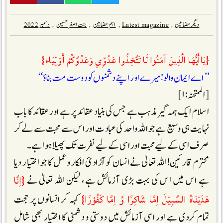
دیگر مضامین
,
Latest magazine
,
اہم مضامین
,
بنت اصغر حسین
,
دسمبر 2022
{يَاأَيُّهَا الَّذِينَ آمَنُوا لَا تَتَّخِذُوا عَدُوِّي وَعَدُوَّكُمْ أَوْلِيَاء}
’’ اے ا یمان والو! میرے اور اپنے دشمنوں کو دوست مت بناؤ‘‘
[ الممتحنہ :۱]
اسلام ایک ہمہ گیر مذہب ہے جس کی بنیاد عقائد پر ہے اور عقائد کا باب
نہایت ہی وسیع ہے جو اللہ واحد کی عبادت اور اس سے محبت سے لے کر
صرف اسی کے لیے محبت اور اسی کے لیے نفرت تک پھیلا ہوا ہے۔
محترم قارئین! اللہ تعالیٰ نے انسان کو آزادیٔ افکار و عمل کا جو اختیار دیا
{اِنَّا
ہے اس میں اس کی بہت بڑی آزمائش ہے، لیکن اللہ تعالیٰ نے
هَدَيْنَاهُ السَّبِيْلَ اِمَّا شَاكِرََا وَّ اِمَّا كَفُوْرََا}
کہہ کر انسانوں پر حجت
تمام کردی ہے اور اسی آزمائش میں دوستی و دشمنی کا اختیار بھی شامل