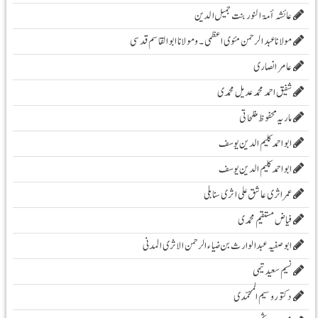
عائشہ أمۃ النور بنت جمیل الدین
مولانا عبد الرحمن مئوی اعظمی ۔و مولانا ابوالقاسم قدسی
عامر انصاری
شفیق احمد محمد عدیل محمدی
ماریہ محفوظ مفلحاتی
ابو احمد کلیم الدین یوسف
ابو احمد کلیم الدین یوسف
عمر اثری عاشق علی اثری سنابلی
فیاض مستقیم محمدی
ابو صفیہ عبدالوارث بن ضیاء الرحمن الاثری المدنی
نسیم سعید تیمی
دکتور وسیم المحمّدی