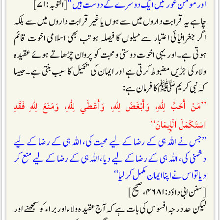
اور مومن عورتیں ایک دوسرے کے دوست ہیں‘‘
[التوبہ :۷۱]
چاہے یہ قرابت داروں میں سے ہوں یا غیر قرابت داروں میں سے بلکہ
اگر جغرافیائی اعتبار سے میلوں کا فیصلہ ہو تب بھی اسلامی اخوت قائم
ہوتی ہے۔اور یہی اخوت دوستی و محبت کو پروان چڑھاتے ہوئے عقیدہ
ولاء کی جڑیں مضبوط کرتی ہے اور ایمان کی تکمیل کا سبب بنتی ہے۔جیسا
کہ نبی کریمﷺکا فرمان ہے :
’’مَنْ أَحَبَّ لِلّٰهِ، وَأَبْغَضَ لِلّٰهِ، وَأَعْطَي لِلّٰهِ، وَمَنَعَ لِلّٰهِ فَقَدِ
اسْتَكْمَلَ الْإِيمَانَ‘‘
’’جس نے اللہ ہی کے رضا کے لیے محبت کی، اللہ ہی کے رضا کے لیے
دشمنی کی، اللہ ہی کے رضا کے لیے دیا، اللہ ہی کے رضا کے لیے منع کر
دیا تو اس نے اپنا ایمان مکمل کر لیا‘‘
[سنن ابی داؤد:۴۶۸۱،صحیح]
لیکن حد درجہ افسوس کی بات ہے کہ آج عقیدہ ولاء اور براء کو سمجھنے اور