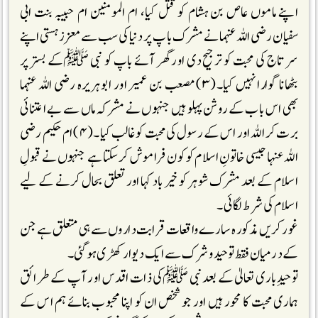
اپنے ماموں عاص بن ہشام کو قتل کیا، ام المومنین ام حبیبہ بنت ابی
سفیان رضی اللہ عنہما نے مشرک باپ پر دنیا کی سب سے معزز ہستی اپنے
سر تاج کی محبت کو ترجیح دی اور گھر آئے باپ کو نبی ﷺکے بستر پر
بٹھانا گوارا نہیں کیا۔(۳) مصعب بن عمیر اور ابوہریرہ رضی اللہ عنہما
بھی اس باب کے روشن پہلو ہیں جنہوں نے مشرکہ ماں سے بے اعتنائی
برت کر اللہ اور اس کے رسول کی محبت کو غالب کیا۔(۴) ام حکیم رضی
اللہ عنہا جیسی خاتونِ اسلام کو کون فراموش کرسکتا ہے جنہوں نے قبولِ
اسلام کے بعد مشرک شوہر کو خیر باد کہا اور تعلق بحال کرنے کے لیے
اسلام کی شرط لگائی۔
غور کریں مذکورہ سارے واقعات قرابت داروں سے ہی متعلق ہے جن
کے درمیان فقط توحید و شرک سے ایک دیوار کھڑی ہوگئی۔
توحیدِ باری تعالیٰ کے بعد نبی ﷺکی ذات اقدس اور آپ کے طرائق
ہماری محبت کا محور ہیں اور جو شخص ان کو اپنا محبوب بنائے ہم اس کے