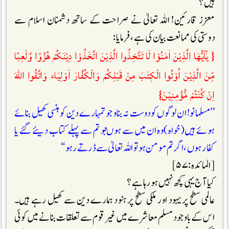
ہیں؟
معزز قارئین! اللہ تعالیٰ نے صراحت کے ساتھ دشمنان اسلام سے
دوستی کی ممانعت بیان کی ہے ،فرمایا :
{ يٰٓاَيُّهَا الَّذِيْنَ اٰمَنُوْا لَا تَتَّخِذُوا الَّذِيْنَ اتَّخَذُوْا دِيْنَكُمْ هُزُوًا وَّلَعِبًا
مِّنَ الَّذِيْنَ اُوْتُوا الْكِتٰبَ مِنْ قَبْلِكُمْ وَالْكُفَّارَ اَوْلِيَاء وَاتَّقُوا اللّٰهَ
اِنْ كُنْتُمْ مُّؤْمِنِيْنَ}
’’مسلمانو! ان لوگوں کودوست نہ بناو جو تمہارے دین کو ہنسی کھیل بنائے
ہوئے ہیں(خواہ)وہ ان میں سے ہوںجو تم سے پہلے کتاب دیئے گئے یا
کفار ہوں ،اگر تم مومن ہو تو اللہ تعالیٰ سے ڈرتے رہو‘‘
[المائدہ :۵۷]
کیا آج یہی کچھ نہیں ہو رہا ہے ؟
عالمی سطح پر یہود اور ملکی سطح پر ہنود ہمارے دین سے کھیل رہے ہیں۔
اس کے باوجود مسلم معاشرے میں غیر قوم سے تعلقات بنانے میں کوئی