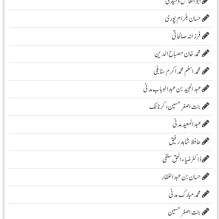
ابو العاص وحیدی
حسان بلرام پوری
فرزانہ صالحاتی
محمد خان مصباح الدین
محمد اسلم محمد اکرم سنابلی
عبد المجید بن عبد الوہاب مدنی
بنت اصغر حسین، کرناٹک
عبدالمعید مدنی
حافظ شاہد رفیق
ڈاکٹر ضیاء الحق سلفی
حسان بن عبدالغفار
محمد مبارک مدنی
بنت اصغر حسین