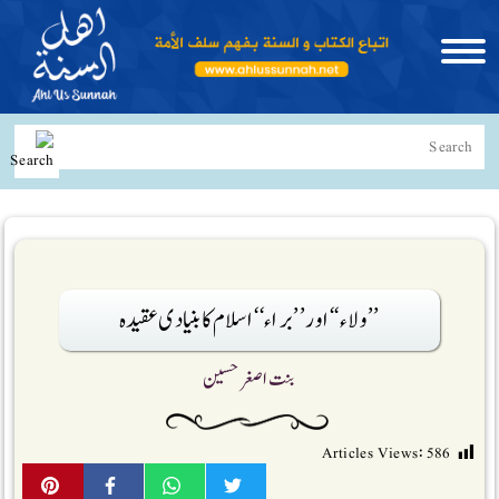
’’ولاء ‘‘اور ’’براء‘‘ اسلام کا بنیادی عقیدہ
بنت اصغر حسین
Articles Views:
586