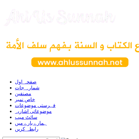
صفحہ اول
شمارہ جات
مصنفین
خاص نمبر
فہرستی موضوعات
موضوعاتی اشاریہ
سائٹ میپ
ہمارے بارے میں
رابطہ کریں