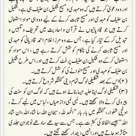
اور وہ دعویٰ کرتے ہیں کہ وہ مہدی ومسیح شکیل بن حنیف ہی ہے، شکیل
بن حنیف کو مہدی اور مسیح ثابت کرنے کے لیے وہ وہی مواد استعمال
کرتے ہیں جو قادیانیوں نے قرآن و احادیث میں تحریف وتلبیس و
تبدیل کر کے تیار کیا ہے، جس سے وہ مرزا غلام احمد قادیانی کو مہدی
اور مسیح ثابت کرنے کی ناکام کوشش کرتے رہے ہیں ، اس مواد کو
استعمال کر کے وہ شکیل بن حنیف پر فٹ کرتے ہیں اور اس طرح شکیل
بن حنیف کو مہدی اور مسیح منوانے کی کوشش کرتے ہیں۔
(۲) اس کے بعد شکیلی لوگ تمام دینی گفتگو شروع کرتے ہیں۔
(۳) شکیلی لوگ اپنا حلیہ ایسا بنائے ہوئے ہیں کہ لوگ ان کو سنت کی
پیروی کرنے والا سمجھتے ہیں۔ لمبی لمبی داڑھیاں ، لباس میں لمبے کرتے ،
اونچی شلوار، گفتگو میں بار بار ’’الحمد للہ، سبحان اللہ،ما شاء اللہ،ان شاء
اللہ‘‘ جیسے الفاظ کی کثرت ہے۔ جس سے سیدھے سادھے نوجوان جلدی
متأثر ہو جاتے ہیں اور انہیں دیندار سمجھنے لگتے ہیں۔