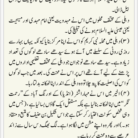
بیل ڈالی۔
دہلی کے مختلف محلوں میں اس نے مہدویت یعنی امام مہدی اور مسیحیت
یعنی عیسیٰ علیہ السلام ہونے کی تبلیغ کی۔
(۳) دہلی میں محلہ نبی کریم کو اس نے اپنا مرکز بنایا کیونکہ یہاں بہار سے
روزی روٹی کے سلسلے میں آئے ہوئے سیدھے سادھے لوگوں کی تعداد
زیادہ ہے۔ سیدھے سادھے نوجوان جو دہلی کے مختلف تعلیمی اداروں میں
پڑھنے کے لیے آئے تھے اس پر اس نے محنت کی۔ بعد میں جب لوگوں
کو اس کی اصلیت کا پتہ چلا تو وہ دہلی کے اندر اپنا ٹھکانہ بدلتا رہا۔
(۴) اخیر میں اس نے مہاراشٹر (انڈیا) کے اورنگ آباد کے’’رحمت
نگر‘‘میں اپنا ٹھکانہ بنالیا ہے بلکہ مستقل ایک گاؤں بسا لیا ہے ، (جس میں
وہی شخص سکونت اختیار کر سکتا ہے جو اس شکیل بن حنیف کا متبع ومنقاد
ہو۔) اور پھر وہ اپنے مشن میں لگا ہوا ہے۔ لگ بھگ دس سال سے زائد
عرصے سے وہ محنت کر رہا ہے۔