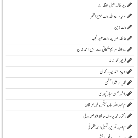
زیدخالد پٹیل حفظہ اللہ
اصفیاء امۃ اللہ بنت عزیز القمر
بنت زین
حافظہ صبرینہ بنت عبد المجید
امۃ اللہ مریم مفلحاتی بنت عزیز احمد خان
فریحہ محمد خالد
روبینہ عندلیب محمدی
الفیہ ارشد اعظمی
راشد حسن مبارکپوری
ام عبداللہ سارہ مبشّرہ محمد عرفان
دکتور محمد یوسف حافظ ابو طلحہ مدنی
ام اسید ثمرین شکیل احمد مفلحاتی