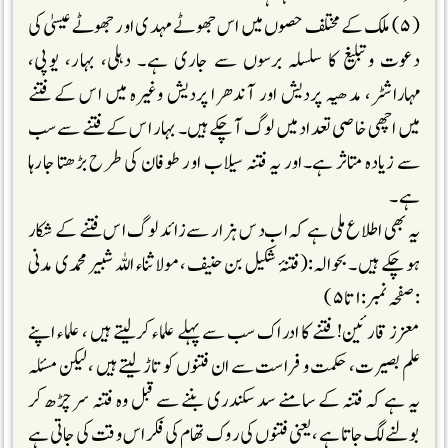
(۵) ملک کے مختلف حصوں میں اس جھوٹے مہدی اور جھوٹے عیسیٰ کی
دعوت وتبلیغ کا سلسلہ برسوں سے جاری ہے۔ دہلی، بہار، یوپی،
مہاراشٹر، مدھیہ پردیش اور آندھرا پردیش وغیرہ میں اس کے فتنے
میں اچھی خاصی تعداد میں لوگ آچکے ہیں۔ بہار اس کے فتنے سے سب
سے زیادہ متاثر ہے۔اور یہ فتنہ سیلاب اور طوفان کی طرح بڑھتا جارہا
ہے ۔
یہ بھی اطلاع ملی ہے کہ اب دس ہزار سے زائد لوگ اس فتنے کے شکار
ہوچکے ہیں ۔بحوالہ:(فتنۂ شکیل بن حنیف ،مولاثناء اللہ شبیر محمدی مدنی
:صفحہ نمبر:۱تا۵)
معزز قارئین! فتنے کا ادراک سب سے پہلے علماء کرلیتے ہیں ، علماء اپنے
علم بصیرت، حکمت و فراست سے ان فتنوں کو تاڑ لیتے ہیں ، لیکن مسئلہ
یہ ہے کہ فتنہ کے سامنے سد سکندری بننے سے قبل وہ فتنہ سر چڑھ کر
بولنے لگ جاتا ہے ، یعنی فتنوں کی روک تھام کی فکر اس وقت کی جاتی ہے