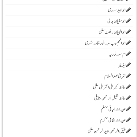
ابوعبید سعدی
ابو سفیان ہلالی
ابوالبیان رفعت ؔسلفی
ابوالمحبوب سیدانورشاہ راشدی
ام سعدنوریہ
ایڈیٹر
بشریٰ عبد السلام
حافظ اکبر علی اخترعلی سلفی
حافظ خلیل الرحمٰن سنابلی
عبید اللہ الباقی أسلم
عبید اللہ الکافی أکرم
عتیق الرحمن عبید الرحمن سلفی