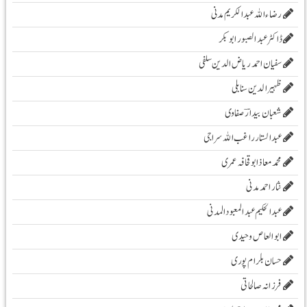
رضاء اللہ عبد الکریم مدنی
ڈاکٹر عبد الصبور ابو بکر
سفیان احمد ریاض الدین سلفی
ظہیرالدین سنابلی
شعبان بیدارؔ صفاوی
عبدالستار راغب اللہ سراجی
محمدمعاذابوقحافہ عمری
نثار احمد مدنی
عبدالحکیم عبدالمعبودالمدنی
ابو العاص وحیدی
حسان بلرام پوری
فرزانہ صالحاتی