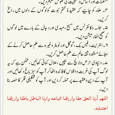
مسلمات اور اساس ومنہجیت کی ٹھوس تعلیم دیں ۔
۴۔ علماء کو چاہیے کہ عقیدۂ ختم ِنبوت کولوگوں کے دلوں میں راسخ
کریں۔
۵۔ جلسہ وکانفرنس میں مسیح ،مہدی اوردجال کے بارے میں لوگوں
کوصحیح انفارمیشن دیں ۔
۶۔ انٹرنیٹ، فیس بک، گوگل اورٹویٹر وغیرہ سے علم حاصل کرنے کے
بجائے مستند وثقہ عالم سے علم حاصل کریں ۔
۷۔ دنیاوی حرص ولالچ سے بچیں ،حلال کمائی کھائیں ، ممکن ہے کہ یہ
لوگ آپ کی غربت و افلاس کافائدہ اٹھاکر آپ کو سبزباغ دکھائیں اور
آپ کے دین وعقیدے پر حملہ کردیں اور آپ کوشکیلی فکر کا حصہ بنا
دیں ۔
اللهم أرنا الحق حقا وارزقنا اتباعه وارنا الباطل باطلا وارزقنا
اجتنابه۔