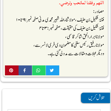
اللهم وفقنا لماتحب وترضي۔
مصادر:
فتنۂ شکیل بن حنیف ،مولاثناء اللہ شبیر محمدی مدنی صفحہ نمبر:۹تا ۱۰
فتنۂ شکیل بن حنیف کی حقیقت ،صفحہ نمبر:۳تا۴
مولانا ابرار الحق شاکر قاسمی ،
مولانا رفیق رئیس سلفی کا مضمون دی فری لانسر سے،
ودیگر مجلات ومقالات سے مدد لی گئی ہے۔
تلاش کریں