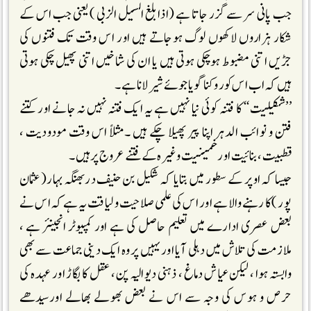
جب پانی سر سے گزر جاتا ہے (اذا بلغ السیل الزبی ) یعنی جب اس کے
شکار ہزاروں لاکھوں لوگ ہوجاتے ہیں اور اس وقت تک فتنوں کی
جڑیں اتنی مضبوط ہوچکی ہوتی ہیں یا ان کی شاخیں اتنی پھیل چکی ہوتی
ہیں کہ اب اس کو روکنا گویا جوئے شیر لانا ہے۔
’’شکیلیت‘‘ کا فتنہ کوئی نیا نہیں ہے یہ ایک فتنہ نہیں نہ جانے اور کتنے
فتن و نوائب الدہر اپنا پیر پھیلا چکے ہیں ۔مثلاً اس وقت مودودیت ،
قطبیت ،بنائیت اورخمینیت وغیرہ کے فتنے عروج پر ہیں۔
جیسا کہ اوپر کے سطور میں بتایا کہ شکیل بن حنیف دربھنگہ بہار(عثمان
پور )کا رہنے والا ہے اور اس کی علمی صلاحیت و لیاقت یہ ہے کہ اس نے
بعض عصری ادارے میں تعلیم حاصل کی ہے اور کمپیوٹر انجینئر ہے ،
ملازمت کی تلاش میں دہلی آیا اور یہیں پر وہ ایک دینی جماعت سے بھی
وابستہ ہوا ، لیکن عیاش دماغ ، ذہنی دیوالیہ پن ، عقل کا بگاڑ اور عہدہ کی
حرص و ہوس کی وجہ سے اس نے بعض بھولے بھالے اورسیدھے