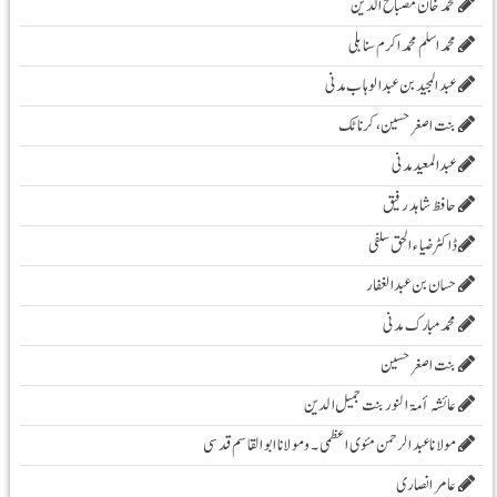
محمد خان مصباح الدین
محمد اسلم محمد اکرم سنابلی
عبد المجید بن عبد الوہاب مدنی
بنت اصغر حسین، کرناٹک
عبدالمعید مدنی
حافظ شاہد رفیق
ڈاکٹر ضیاء الحق سلفی
حسان بن عبدالغفار
محمد مبارک مدنی
بنت اصغر حسین
عائشہ أمۃ النور بنت جمیل الدین
مولانا عبد الرحمن مئوی اعظمی ۔و مولانا ابوالقاسم قدسی
عامر انصاری