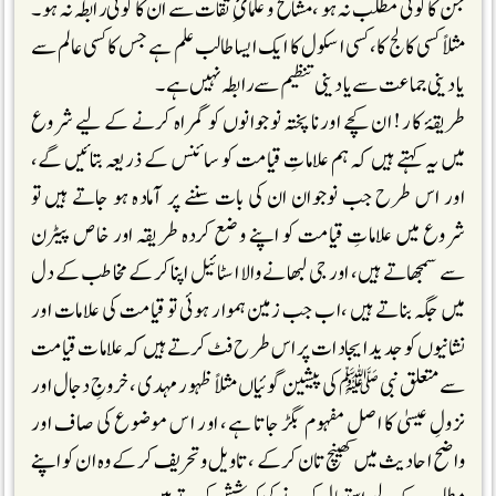
جن کا کوئی مطلب نہ ہو ،مشائخ و علمائِ ثقات سے ان کا کوئی رابطہ نہ ہو ۔
مثلاً کسی کالج کا، کسی اسکول کا ایک ایسا طالب علم ہے جس کا کسی عالم سے
یا دینی جماعت سے یا دینی تنظیم سے رابطہ نہیں ہے۔
طریقۂ کار ! ان کچے اورنا پختہ نوجوانوں کو گمراہ کرنے کے لیے شروع
میں یہ کہتے ہیں کہ ہم علاماتِ قیامت کو سائنس کے ذریعہ بتا ئیں گے،
اور اس طرح جب نوجوان ان کی بات سننے پر آمادہ ہو جاتے ہیں تو
شروع میں علاماتِ قیامت کو اپنے وضع کردہ طریقہ اور خاص پیٹرن
سے سمجھاتے ہیں، اور جی لبھانے والا اسٹائیل اپنا کرکے مخاطب کے دل
میں جگہ بناتے ہیں ،اب جب زمین ہموار ہوئی تو قیامت کی علامات اور
نشانیوں کو جدید ایجادات پر اس طرح فٹ کرتے ہیں کہ علامات قیامت
سے متعلق نبی ﷺکی پیشین گوئیاں مثلاً ظہور مہدی ، خروجِ دجال اور
نزولِ عیسیٰ کا اصل مفہوم بگڑ جاتا ہے، اور اس موضوع کی صاف اور
واضح احادیث میں کھینچ تان کرکے ، تاویل وتحریف کرکے وہ ان کو اپنے