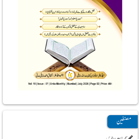
مصنفین
سحر اسعد ،بنارس