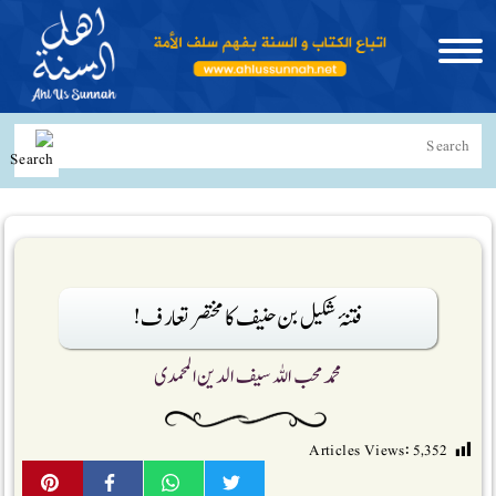
فتنۂ شکیل بن حنیف کا مختصر تعارف !
محمد محب اللہ سیف الدین المحمدی
Articles Views:
5,352