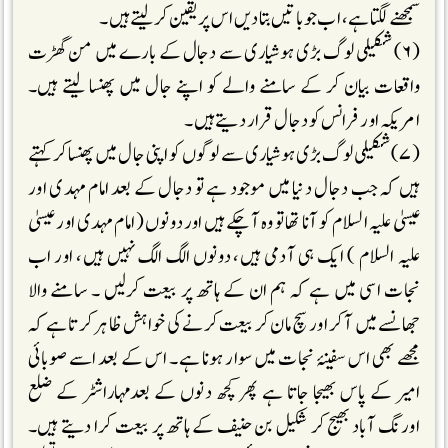
سمجھنے لگتا ہے، اب جو باتیں بتادیں اس پر یقین کر لیتے ہیں۔
(۶) شکیلی لوگ بڑی ہوشیاری سے دجال کے بارے میں من گھڑت
واقعات بیان کر کے سامنے والے کو اپنے جال میں پھنسا لیتے ہیں۔
امریکہ اور فرانس کو دجال قرار دیتے ہیں۔
(۷) شکیلی لوگ بڑی ہوشیاری سے لوگوں کو اپنی جال میں پھنسا کر کہتے
ہیں کہ جب دجال دنیا میں موجود ہے تو دجال کے بعد امام مہدی اور
عیسیٰ علیہ السلام کو آنا تھا تو وہ آچکے ہیں اور دونوں (امام مہدی اور عیسیٰ
علیہ السلام ) ایک ہی آدمی ہیں، دونوں الگ الگ نہیں ہیں، اور اب
نجات اسی میں ہے کہ ہم ان کے ہاتھ پر بیعت کرلیں ۔ سامنے والا
جھانسے میں آکر اور سچ مان کر بیعت کرنے کی خواہش ظاہر کرتا ہے کہ
مجھے بھی اس سفینۂ نجات میں سوار ہونا ہے۔ اس کے بعد اسے صوبائی
امیر کے پاس بھیجا جاتا ہے پھر کچھ دنوں کے بعدمہاراشٹر کے ضلع
اورنگ آباد بھیج کر شکیل بن حنیف کے ہاتھ پر بیعت کرا دیتے ہیں۔