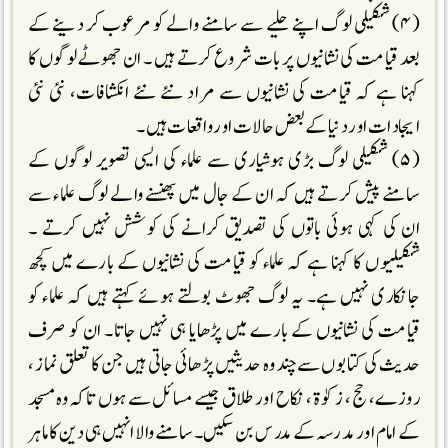
(۴) شکیلی لوگ اپنے حلیے سے سامنے والے کو مرعوب کر دینے کے
بعد قیامت کی نشانیوں پر بات شروع کرتے ہیں ۔ ان جھوٹے لوگوں کا
کہنا ہے کہ قیامت کی نشانیوں سے مراد نئے نئے انکشافات، نئی نئی
ایجادات اور دنیا کے بعض حالات اور واقعات ہیں۔
(۵) شکیلی لوگ بڑی ہوشیاری سے علماء کی ایسی تصویر لوگوں کے
سامنے پیش کرتے ہیں کہ ان کے جال میں پھنسنے والے لوگ علماء سے
ان کی کہی ہوئی باتوں کی تصدیق کرانے کی کوشش نہیں کرتے ۔
شکیلیوں کا کہنا ہے کہ علماء کو قیامت کی نشانیوں کے بارے میں کچھ
جانکاری نہیں ہے۔ یہ لوگ جھوٹ بولتے ہوئے کہتے ہیں کہ علماء کو
قیامت کی نشانیوں کے بارے میں پڑھایا ہی نہیں جاتا۔ ان کو صرف
حدیث کی کتابوں سے چند وہ حدیثیں پڑھائی جاتی ہیں جن کا تعلق نماز ،
روزے، حج ، زکوٰۃ ، نکاح اور طلاق جیسے مسائل سے ہوں تاکہ وہ مسجد
کے امام اور مدرسہ کے مدرس بن سکیں۔ سامنے والا انہیں ہی دین کا ماہر