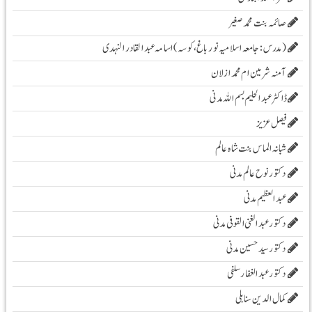
صائمہ بنت محمد صغیر
( مدرس :جامعہ اسلامیہ نور باغ، کوسہ )اسامہ عبد القادر النہدی
آمنہ شرمین ام محمد ازلان
ڈاکٹر عبد الحلیم بسم اللہ مدنی
فیصل عزیز
شبانہ الماس بنت شاہ عالم
دکتور نوح عالم مدنی
عبد العظیم مدنی
دکتور عبد الغنی القوفی مدنی
دکتور سید حسین مدنی
دکتور عبدالغفار سلفی
کمال الدین سنابلی