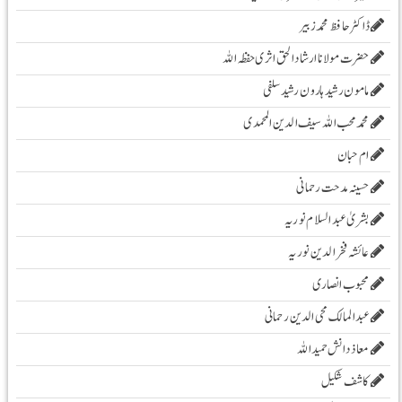
ڈاکٹر حافظ محمد زبیر
حضرت مولانا ارشادا لحق اثری حفظہ اللہ
مامون رشید ہارون رشید سلفی
محمد محب اللہ سیف الدین المحمدی
ام حبان
حسینہ مدحت رحمانی
بشریٰ عبد السلام نوریہ
عائشہ فخرالدین نوریہ
محبوب انصاری
عبدالمالک محی الدین رحمانی
معاذ دانش حمید اللہ
کاشف شکیل