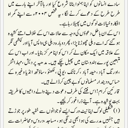
سادے انسانوں کو اپنا ہمنوا بنانا شروع کیا اور بالآخر اپنے بارے میں
طرح طرح کے دعوے کرنے لگا ، یہ شخص ۲۰۰۴ء سے اپنے گمراہ
افکارو خیالات لوگوں میں پھیلا رہا ہے۔
اس کے ان باطل دعوؤں کی وجہ سے حالات اس کے خلاف اتنے کشیدہ
ہو گئے کہ اسے دہلی چھوڑنا پڑا، پھر دوبارہ دہلی ہی واپس آیا اور لکشمی نگر
کے علاقہ میں ایک مکان لے کر اس کو اپنا مرکز بنایا ۔ اور اب اس کے
متبعین پورے ہندوستان میں پھیل چکے ہیں۔ مدھیہ پردیش ،مہاراشٹر
،اورنگ آباد ،حیدرآباد ،کرناٹک ،یوپی ،لکھنؤ ،ساؤتھ انڈیا وغیرہ کے
حساس ودیندار مسلمانوں کو بے چین کرڈالے ہیں۔
قارئین کرام! اس فتنے کی طرف دعوت دینے والے داعیوں کا طریقہ
بہت پوشیدہ ہے۔ آئیے ذرا غور کرلیجیے۔
(۱) شکیلی لوگ اپنا نیٹ ورک ایسے نوجوانوں سے خفیہ طورپر جوڑتے
ہیں جنہیں مدرسے کی ہوا بھی نہ لگی ہو ، مساجد ،دروس ومحاضرات سے