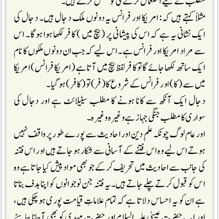
مطلب کے لیے استعمال کرنے کی کوشش کرتے ہیں۔
مثلاً کہتے ہیں کہ: امریکا اور فرانس یہ دونوں ملک دجال ہیں۔ دجال کی
ایک نشانی یہ ہے کہ اس کی پیشانی پر ( بیچ میں ) کافر لکھا ہوا ہوگا۔ اس
سے مراد امریکا اور فرانس ہے۔ اس لیے کہ جب ان دونوں ملکوں کا نام
ایک ساتھ لکھا جائے گا تو کافر لفظ بیچ میں آتا ہے ( امریکا فرانس) امریکا
میں سے ( کا) اور فرانس کے شروع کا (فر) تو ( کافر ) ہو گیا۔
دجال ایک آنکھ سے کانا ہونے کا مطلب سیٹیلائٹ ہے اور دجال کی
سواری کامطلب جنگی جہاز ہے وغیرہ وغیرہ۔
اور عام لوگ چونکہ علم ِدین اور احادیث سے پورے طور پر واقف نہیں
ہوتے اس لیے وہ اس فتنے کے آسانی سے شکار ہو جاتے ہیں اور اس فتنہ
کی جانب سے احادیث میں تحریف کر کے جو بھی مواد پیش کیا جاتا ہے وہ
اس کو قبول کرتے چلے جاتے ہیں۔یہ فتنہ جن نوجوانوں کو اپنا ہدف بناتا
ہے ان کو یہ احساس دلاتا ہے کہ تمام علاماتِ قیامت پوری ہو چکی ہیں،
اور اب حضرت عیسیٰ علیہ السلام اور حضرت مہدی کو بھی آجانا چاہئے