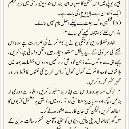
جیسے یوپی میں اس مشن کا صوبائی امیر بنارس ہندو یونیورسٹی میں زیر تعلیم
ایک نو جوان ہے ۔ ۲۰۱۹ ؁ء کی بات ہے۔
(۸) شکیلی لوگ بیعت سے پہلے اصل نام نہیں بناتے۔
٭ اس فتنے کا مقابلہ کیسے کیا جائے ؟ :
۱۔ علماء و فضلاء ِدین کو جنگی پیمانے پر کام کرنے کی ضرورت ہے ، وہ اس
فتنے کی سرکوبی کے لیے بالکل مستعد وتیار رہیں ، قلمی ولسانی جہاد کریں ،
پہلے ہی سے لوگوں کے ذہن کو واش کررکھیں ، دروس وخطباتِ جمعہ میں
بلاخوف لومۃ لائم کے کھول کھول کراس طرح کی فتنوں کا قسط واراور
ٹھہر ٹھہر کر رد کریں ۔
۲۔ لوگ مساجد ومدارس سے اپنا ربط مضبوط کریں ، علماء سے دوری نہ
بنائیں ، کچھ اردوزبان پڑھنا آتی ہو تو اردو میں ردِّ فتن پر مشتمل کتابوں کا
مطالعہ کریں ،لیکن کسی جان کار سے مشورہ لے کر ۔
۳۔ گھر کا ماحول دینی بنائیں ، بچوں کو عقیدہ ٔتوحید ،ختم ِرسالت ،دین کے