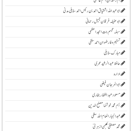
ام رشدان انجم عائشی
ابو عبد اللہ اشتیاق احمد بن رئیس احمد سنابلی مدنی
ابو عفیفہ فرقان جمیل رحمانی
سہلہ تبسم بنت امجد اعظمی
تسنیم وفا رضوان احمد سلفی
مبارک سنابلی
حافظ عبدالرشید عمری
ادارہ
ابوالمرجان فیضی
مسعود عبد الغفار بخاری
أم محمد خوشنما مصلح الدین
عبدالجبار انعام اللہ سلفی
محمد مصطفیٰ کعبی ازہریؔ