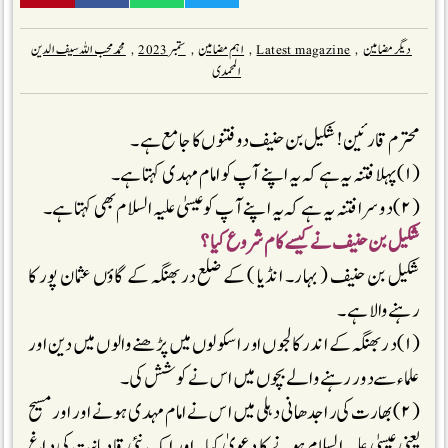
دیگر مضامین
,
Latest magazine
,
اہم مضامین
,
ستمبر 2023
,
محمد محب اللہ سیف الدین
المحمدی
محترم قارئین! شکیل بن حنیف دو فتنوں کا جامع ہے۔
(۱) پہلا فتنہ یہ ہے کہ یہ اپنے آپ کو امام مہدی کہتا ہے۔
(۲) دوسرا فتنہ یہ ہے کہ یہ اپنے آپ کو عیسیٰ علیہ السلام بھی کہتا ہے۔
شکیل بن حنیف نے کیسے کام شروع کیا ؟
شکیل بن حنیف ( بہار۔ انڈیا ) کے ضلع دربھنگہ کے گاؤں عثمان پور کا
رہنے والا ہے۔
(۱) دربھنگہ کے اندر کالجوں اور اسکولوں میں پڑھنے والوں میں دین اور
علماء سے دور رہنے والے بچوں میں اس نے کوشش کی۔
(۲) بھارت کی راجدھانی دہلی میں اس نے امام مہدی ہونے اور اور مسیح
یعنی عیسیٰ علیہ السلام ہونے کا دعویٰ کیا۔ اور ایک نئی قادیانیت کی داغ