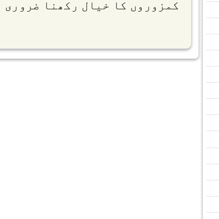
کمزوروں کا خیال رکھنا ضروری 