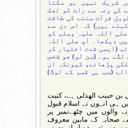
ں شریک نہیں ہو سکتا
 کی وجہ سے رات کو تھک
ویل قرآت سننے کی طاقت
ہتے ہیں) کہ اس دن سے
صلی اللہ علیہ وسلم کو
ں دیکھا۔ آپ صلی اللہ
تم (ایسی شدت اختیار کر
 لگے ہو۔ (سن لو) جو شخص
لکی پڑھائے، کیونکہ ان
لے (سب ہی قسم کے لوگ)
ل بن حبیب الھذلی ہے، کنیت
میں ہی انہوں نے اسلام قبول
نے والوں میں چٹھےنمبر پر
ے صحابہ کے مابین معروف
یں سے تھے ،دوبار انہوں نے