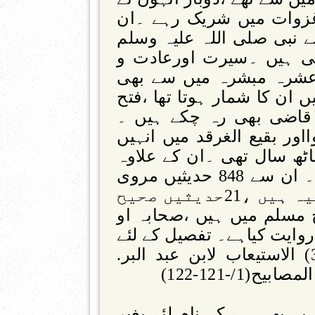
غزوات میں شریک رہے ۔ان
 نبی صلی اللہ علیہ وسلم
ی ہیں ۔سیرت اورعادت و
۔عشرہ مبشرہ میں سے بھی
 ان کا شمار ہوتا تھا ،فتح
 قاضی بھی رہ چکے ہیں ۔
قال ہوااور بقیع الغرقد میں انہیں
ٹھ سال تھی ۔ان کے علاوہ
کئ ایک ان کے مناقب و فضائل ہیں ۔ ان سے 848 حدیثیں مروی
ہیں ،جن میں64 حدیثیں متفق علیہ ہیں ،21حدیثیں صحیح
3حدیثیں صحیح مسلم میں ہیں ،صحابہ او
روایت کیاہے۔ تفصیل کے لئے
دیکھیں ۔( الإصابة :ج2 ص370، 368) الاستيعاب لابن عبد البر.
1/-121-122)
یہ بھی ہے کہ نام لئے بغیر