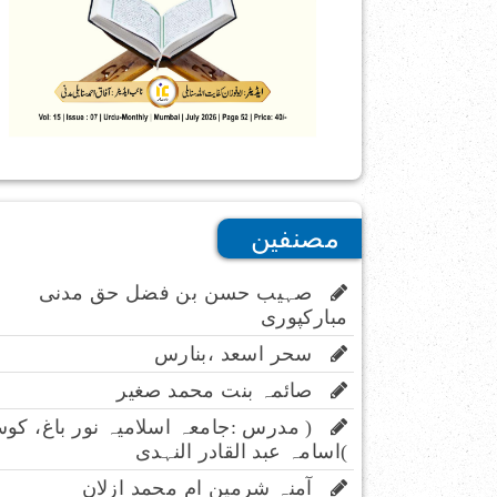
مصنفین
صہیب حسن بن فضل حق مدنی
مبارکپوری
سحر اسعد ،بنارس
صائمہ بنت محمد صغیر
( مدرس :جامعہ اسلامیہ نور باغ، کو
)اسامہ عبد القادر النہدی
آمنہ شرمین ام محمد ازلان