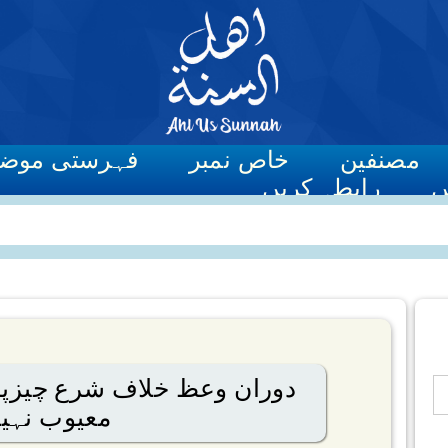
مصنفین
خاص نمبر
فہرستی موض
ں
رابطہ کریں
دوران وعظ خلاف شرع چیزپر
معیوب نہی