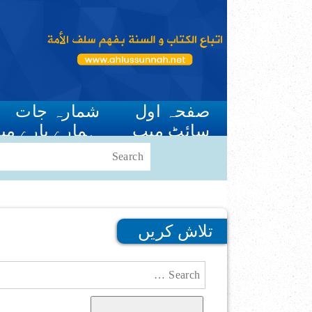
صفحہ اول
شمارہ جات
سائٹ میپ
ہمارے بارے می
تلاش کریں
Search