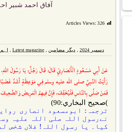
آفاق احمد شبیر اح
Articles Views:
326
دسمبر 2024
,
دیگر مضامین
,
Latest magazine
,
اہم 
عَنْ أَبِي مَسْعُودٍ الْأَنْصَارِيِّ قَالَ: قَالَ رَجُلٌ: يَا رَسُولَ اللهِ، لَا أَ
رَأَيْتُ النَّبِيَّ صلى الله عليه وسلم فِي مَوْعِظَةٍ أَشَدَّ غَضَبًا مِنْ يَو
فَمَنْ صَلَّى بِالنَّاسِ فَلْيُخَفِّفْ، فَإِنَّ فِيهِمُ الْمَرِيضَ وَالضَّعِيفَ 
)صحيح البخاري:90)
ترجمہ: ابومسعود انصاری روایت
نےرسول اللہ صلی اللہ علیہ وسلم
کیا۔ یا رسول اللہ! فلاں شخص ل