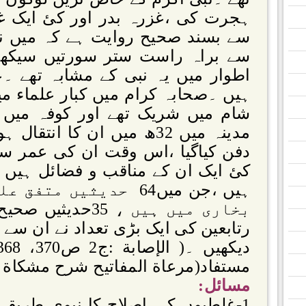
ہجرت کی ،غزرہ بدر اور کئ ایک 
سے بسند صحیح روایت ہے کہ میں نے
سے براہ راست ستر سورتیں سیکھ
اطوار میں یہ نبی کے مشابہ تھے 
ہیں ۔صحابہ کرام میں کبار علماء میں
شام میں شریک تھے اور کوفہ میں
مدینہ میں 32ھ میں ان کا انت
دفن کیاگیا ،اس وقت ان کی عمر سا
بخاری میں ہیں ، 5
رتابعین کی ایک بڑی تعداد نے ان سے 
مستفاد(مرعاة المفاتيح شرح مشكاة المصابيح(
مسائل:
1-غلطیوں کی اصلاح کا نبوی طریقہ 