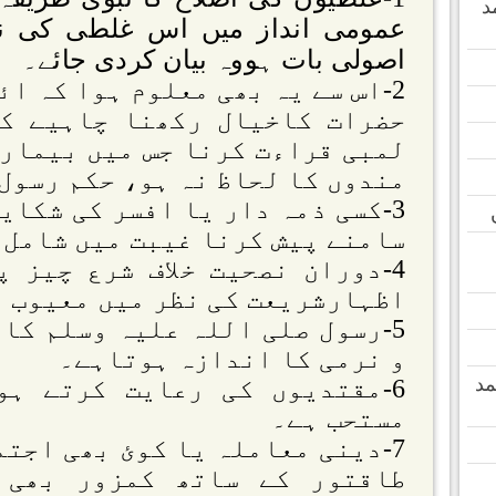
د
عمومی انداز میں اس غلطی کی نش
اصولی بات ہووہ بیان کردی جائے۔
2-اس سے یہ بھی معلوم ہوا کہ ا
حضرات کاخیال رکھنا چاہیے کی
لمبی قراءت کرنا جس میں بیمار
مندوں کا لحاظ نہ ہو، حکم رسول 
3-کسی ذمہ دار یا افسر کی شکای
سامنے پیش کرنا غیبت میں شامل 
4-دوران نصحیت خلاف شرع چیز 
اظہارشریعت کی نظر میں معیوب ن
5-رسول صلی اللہ علیہ وسلم کا
و نرمی کا اندازہ ہوتاہے۔
مد
6-مقتدیوں کی رعایت کرتے ہو
مستحب ہے۔
7-دینی معاملہ یا کوئ بھی اجت
طاقتور کے ساتھ کمزور بھی 