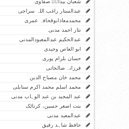
شعبان بیدارؔ صفاوی
عبدالستار راغب اللہ سراجی
محمدمعاذابوقحافہ عمری
نثار احمد مدنی
عبدالحکیم عبدالمعبودالمدنی
ابو العاص وحیدی
حسان بلرام پوری
فرزانہ صالحاتی
محمد خان مصباح الدین
محمد اسلم محمد اکرم سنابلی
عبد المجید بن عبد الوہاب مدنی
بنت اصغر حسین، کرناٹک
عبدالمعید مدنی
حافظ شاہد رفیق