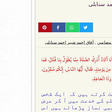
مد سنابلی
مضامین
,
آفاق احمد شبیر احمد سنابلی
كَادُ أُدْرِكُ الصَّلَاةَ مِمَّا ‌يُطَوِّلُ بِنَا فُلَانٌ، فَمَا
ْمِئِذٍ، فَقَالَ: أَيُّهَا النَّاسُ، إِنَّكُمْ مُنَفِّرُونَ،
وَذَا الْحَاجَةِ.
 کرتے ہیں کہ ایک شخص
 کی خدمت میں آ کر عرض
مبی نماز پڑھاتے ہیں اس