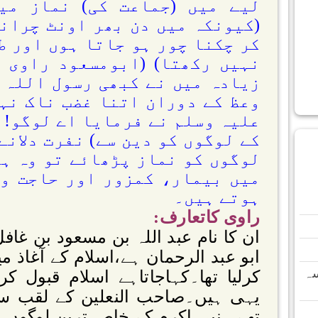
لیے میں (جماعت کی) نماز می
(کیونکہ میں دن بھر اونٹ چرانے
کر چکنا چور ہو جاتا ہوں اور ط
نہیں رکھتا) (ابومسعود راوی ک
زیادہ میں نے کبھی رسول اللہ 
وعظ کے دوران اتنا غضب ناک نہی
علیہ وسلم نے فرمایا اے لوگو! 
کے لوگوں کو دین سے) نفرت دلانے
لوگوں کو نماز پڑھائے تو وہ ہ
میں بیمار، کمزور اور حاجت وا
ہوتے ہیں۔
راوی کاتعارف:
ان کا نام عبد اللہ بن مسعود بن غاف
ابو عبد الرحمان ہے،اسلام کے آغاذ 
سہ
کرلیا تھا۔کہاجاتاہے اسلام قبول کر
یہی ہیں۔صاحب النعلین کے لقب س
تھے ۔نبی اکرم کے خاص ترین لوگوں م