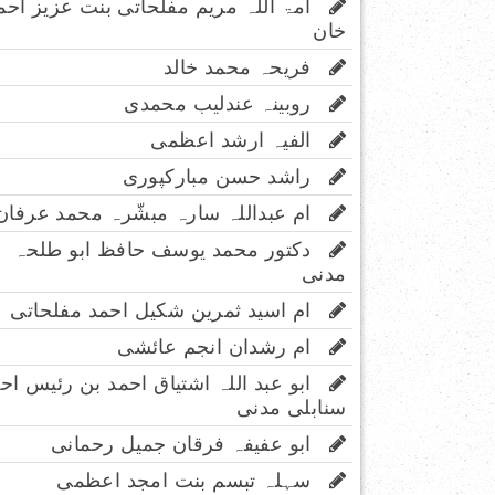
امۃ اللہ مریم مفلحاتی بنت عزیز احم
خان
فریحہ محمد خالد
روبینہ عندلیب محمدی
الفیہ ارشد اعظمی
راشد حسن مبارکپوری
ام عبداللہ سارہ مبشّرہ محمد عرفان
دکتور محمد یوسف حافظ ابو طلحہ
مدنی
ام اسید ثمرین شکیل احمد مفلحاتی
ام رشدان انجم عائشی
ابو عبد اللہ اشتیاق احمد بن رئیس اح
سنابلی مدنی
ابو عفیفہ فرقان جمیل رحمانی
سہلہ تبسم بنت امجد اعظمی