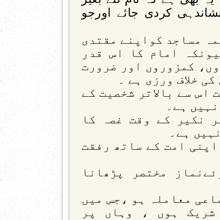
اندہی کردی جائے اورجو
ئمہ مساجد کواپنے مقتدی
ونکہ امام کا اس قدر
وں، کمزوروں اور ضرورت
کی خلاف ورزی ہے ۔
ت اس سے بالاتر شخصیت کے
نہیں ہے۔
پر نکیر کے وقت غصہ کا
ہیں ہے۔
 اپنی امت کے ساتھ رفقت
ئےنماز مختصر پڑھانا
ماعی معاملہ ہو ،جس میں
شریک ہوں ، وہاں پر