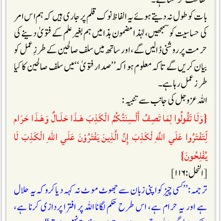
بات کو طول نہ دیتے ہوئے یہ الفاظ نوک قلم پر جاری ہیں کہ ہم اس امر
کی حساسیت کو سمجھیں، لہٰذا مضمون ہذا میں ہم بغیر علم کے فتویٰ دینے کی
حرمت پر روشنی ڈالیں گے، اور ساتھ میں سلف صالحین کے طرزِ عمل کو
بیان کریں گے تاکہ معلوم ہو اکہ ’’صدار فتویٰ ‘‘میں سلف صالحین کا کیا
طرز عمل رہا ہے۔
اللہ عزوجل کی جانب سے تنبیہ :
{وَلَا تَقُولُوا لِمَا تَصِفُ أَلْسِنَتُكُمُ الْكَذِبَ هَـذَا حَلَـالٌ وَهَـذَا حَرَام
لِّتَفْتَرُوا عَلَي اللَّهِ لْكَذِبَ إِنَّ الَّذِينَ يَفْتَرُوْنَ عَلَي اللّٰهِ الْكَذِبَ لَا
يُفْلِحُونَ}
[النحل:۱۱۶]
ترجمہ : ’’کسی چیز کو اپنی زبان سے جھوٹ موٹ نہ کہہ دیا کرو کہ یہ حلال
ہے اور یہ حرام ہے، اس طرح حکم لگانا اللہ پر افترا پردازی کرنا ہے،