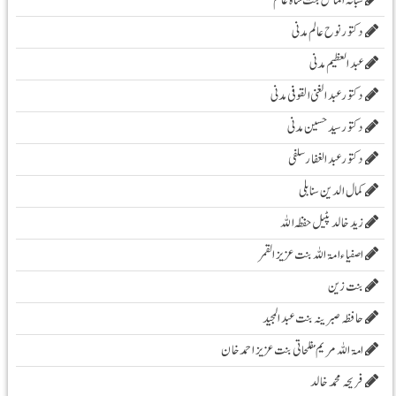
شبانہ الماس بنت شاہ عالم
دکتور نوح عالم مدنی
عبد العظیم مدنی
دکتور عبد الغنی القوفی مدنی
دکتور سید حسین مدنی
دکتور عبدالغفار سلفی
کمال الدین سنابلی
زیدخالد پٹیل حفظہ اللہ
اصفیاء امۃ اللہ بنت عزیز القمر
بنت زین
حافظہ صبرینہ بنت عبد المجید
امۃ اللہ مریم مفلحاتی بنت عزیز احمد خان
فریحہ محمد خالد