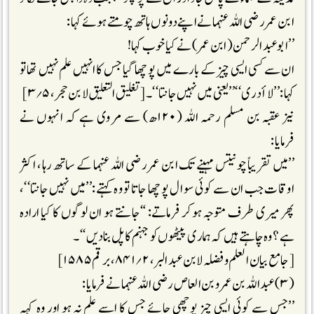
ابن عمر رضی اللہ عنہما نے اپنے دونوں ہاتھ چومتے ہوئے کہا:
’’ابو عبدالرحمن (ابن عمر) نے کیا خوب کہا!
ان سے کسی ایسی چیز کے بارے میں پوچھا گیا جس کا انہیں علم نہیں تھا تو
کہا:’’لا أدری‘‘’’یعنی میں نہیں جانتا‘‘۔ [تغلیق التعلیق لابن حجر، ۵؍۳]
نیز عقبہ بن مسلم رحمہ اللہ (۱۲۰ھ) سے مروی ہے کہ انہوں نے
فرمایا:
’’میں تقریباً چونتیس مہینے تک ابن عمر رضی اللہ عنہما کے ساتھ رہا، اکثر
اوقات جب ان سے کوئی سوال پوچھا جاتا تو وہ کہتے:’’میں نہیں جانتا‘‘،
پھر میری طرف متوجہ ہوکر فرماتے: “جانتے ہو ان لوگوں کا کیا ارادہ
ہے؟ وہ چاہتے ہیں کہ ہماری پیٹھوں کو جہنم کا پل بنادیں‘‘۔
[جامع بیان العلم وفضلہ لابن عبد البر، ۲؍۸۴۱، برقم ۱۵۸۵]
(۳) عبداللہ بن عمرو بن العاص رضی اللہ عنہمانے فرمایا:
’’جس سے کوئی ایسی چیز پوچھی جائے جس کا اسے علم نہ ہو اور وہ کہہ