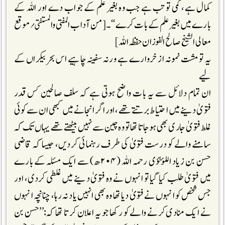
کمال ہے، کمی تو تب ہے جب وہ بغیر علم کے جواب دے اور اللہ کے
بارے میں بغیر علم کے بات کرے‘‘۔[من آداب المفتی والمستفتی؍موقع
معالی الشیخ صالح الفوزان حفظہ اللہ]
یہ تو مشت نمونہ از خروارے ہے ورنہ سفینہ چاہیے اس بحر بیکراں کے
لیے
ان تمام دلائل سے یہ بات واضح ہوتی ہے کہ سلف صالحین کس قدر
فتویٰ دینے میں احتیاط برتتے تھے، اور اگر انجانے میں کبھی ان سے کوئی
غلط فتویٰ جاری بھی ہوجاتا تھا تو وہ چین سے نہیں بیٹھتے تھے یہاں تک کہ
سامنے والے کو درست فتویٰ کی طرف رہنمائی کردیں، جیسا کہ قاضی
حسن بن زیاد اللؤلؤی رحمہ اللہ (۲۰۴ھ) سے ایک مسئلہ کے بارے
میں فتویٰ طلب کیا گیا تو انہوں نے وہ فتویٰ دینے میں غلطی کردی، اور
جس شخص کو انہوں نے فتویٰ دیا تھا وہ بھی انہیں یاد نہ رہا، چنانچہ انہوں
نے ایک منادی کرنے والے کو رکھا جو یہ اعلان کرتا تھا کہ:’’حسن بن