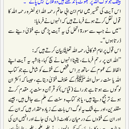
بیشک جو لوگ اللہ پر جھوٹ باندھتے ہیں وہ فلاح نہیں پاتے‘‘۔
اس آیت کی تفسیر میں امام ابن ابی حاتم رحمہ اللہ ابو نضرہ رحمہ اللہ کا
قول نقل کرتے ہوئے فرماتے ہیں کہ انہوں نے فرمایا:
’’میں نے جب سے سورۃ النحل کی یہ آیت پڑھی ہے فتویٰ دینے سے
ڈرتا ہوں‘‘۔
اس قول پر امام شوکانی رحمہ اللہ تعلیقاً بیان کرتے ہیں کہ :
’’اللہ ان پر رحم فرمائے، یقینا انہوں نے سچ کہا، بلاشبہ یہ آیت اپنے
الفاظ کے عموم کے ساتھ ہر اس شخص کے فتوے کو شامل ہے جو کتاب
اللہ یا سنت رسول اللہﷺکے خلاف فتویٰ دیتا ہے، جیسا کہ اکثر ان
لوگوں سے ہوتا ہے جو رائے (قیاس)کو قرآن وسنت پر مقدم کرتے
ہوئے ترجیح دیتے ہیں، یا جو کتاب و سنت کے علم سے جاہل ہیں، جیسے
مقلدین، اور بے شک یہ لوگ اس بات کے زیادہ حقدار ہیں کہ ان کے
اور ان کے فتووں کے درمیان رکاوٹ ڈال دی جائے اور انہیں ان کی
جہالت سے روکا جائے، کیونکہ انہوں نے بغیر علم ، بغیر رہنمائی اور