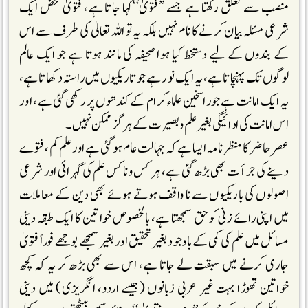
منصب سے تعلق رکھتا ہے جسے ’’فتویٰ‘‘کہا جاتا ہے، فتویٰ محض ایک
شرعی مسئلہ بیان کرنے کا نام نہیں بلکہ یہ تو اللہ تعالیٰ کی طرف سے اس
کے بندوں کے لیے دستخط کیا ہوا صحیفہ کی مانند ہوتا ہے جو ایک عالم
لوگوں تک پہنچاتا ہے، یہ ایک نور ہے جو تاریکیوں میں راستہ دکھاتا ہے،
یہ ایک امانت ہے جو راسخین علماء کرام کے کندھوں پر رکھی گئی ہے، اور
اس امانت کی ادائیگی بغیر علم و بصیرت کے ہرگز ممکن نہیں۔
عصر حاضر کا منظر نامہ ایسا ہے کہ جہالت عام ہوگئی ہے اور علم کم، فتوے
دینے کی جرأت بھی بڑھ گئی ہے، ہر کس و ناکس علم کی گہرائی اور شرعی
اصولوں کی باریکیوں سے نا واقف ہوتے ہوئے بھی دین کے معاملات
میں اپنی رائے زنی کو حق سمجھتا ہے، بالخصوص خواتین کا ایک طبقہ دینی
مسائل میں علم کی کمی کے باوجود بغیر تحقیق اور بغیر سمجھے بوجھے فوراً فتویٰ
جاری کرنے میں سبقت لے جاتا ہے، اس سے بھی بڑھ کر یہ کہ کچھ
خواتین تھوڑا بہت غیر عربی زبانوں (جیسے اردو، انگریزی) میں دینی