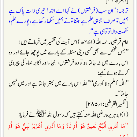
[البقرۃ:۳۲]
ترجمہ: ’’ان سب(فرشتوں) نے کہا اے اللہ ! تیری ذات پاک ہے
ہمیں تو صرف اتنا ہی علم ہے جتنا تو نے ہمیں سکھا رکھا ہے، پورے علم و
حکمت والا تو تو ہی ہے‘‘۔
امام قرطبی رحمہ اللہ (۶۷۱ھ) اس آیت کی تفسیر میں فرماتے ہیں :
’’جس شخص سے بھی کسی دینی مسئلہ کے بارے میں پوچھا جائے اور وہ
اس بارے میں نہ جانتا ہو تو وہ فرشتوں، انبیاء اور اکابر علماء کی پیروی
کرتے ہوئے کہے:
’’اللّٰہ أعلم ولا أدری‘‘’’اللہ اس بارے میں بہتر جانتا ہے اور میں نہیں
جانتا‘‘۔
[تفسیر القرطبی:۱؍۲۸۵]
(۱) ابو ہریرہ رضی اللہ عنہ کہتے ہیں کہ رسول اللہ ﷺنے فرمایا :
’’مَا أَدْرِي أَتُبَّعٌ لَعِينٌ هُوَ أَمْ لَا؟ وَمَا أَدْرِي أَعُزَيْرٌ نَبِيٌّ هُوَ أَمْ