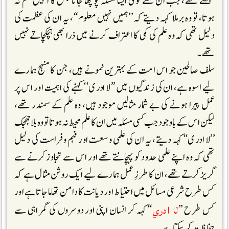
سمجھتے تھے، جب ان سے کوئی ایسا مسئلہ پوچھا جاتا جس کا انہیں علم نہ
ہوتا، تو وہ برملا کہہ دیتے کہ ’’ہمیں نہیں معلوم‘‘، یہ ان کی عظمت کی
دلیل تھی کہ وہ علم کی کمی کا اعتراف کرنے میں ذرا بھی ہچکچاتے نہیں
تھے۔
سلف صالحین جو اس امت کے بہترین نمونے ہیں، جن کا منہج ہمارے
لیے اسوہ ہے، ان کی زندگیوں میں ’’لا ادری‘‘ کہنے کی اہمیت اور اس پر
عمل پیرا ہونے کی بے شمار مثالیں موجود ہیں، وہ علم کے سمندر تھے،
لیکن اس کے باوجود جب کسی مسئلہ میں ان کا علم محیط نہ ہوتا تو وہ بلا جھجک
’’لا ادری‘‘کہہ دیتے، یہ ان کی علمی وسعت اور فہم وفراست کی دلیل
تھی کہ وہ اپنے علمی حدود کو پہچانتے تھے اور اس سے تجاوز کرنے سے
گریز کرتے تھے، ان کا طرزِ عمل ہمارے لیے ایک روشن مثال ہے کہ
کس طرح شرعی مسائل میں احتیاط اور دیانت کا دامن تھاما جاتا ہے اور
لا ادري
کس طرح ’’
‘‘کہہ کر انسان اپنی اور دوسروں کی گمراہی سے
حفاظت کر سکتا ہے۔