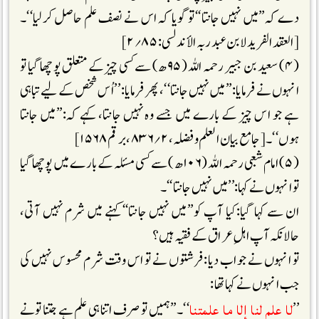
دے کہ’’میں نہیں جانتا‘‘تو گویا کہ اس نے نصف علم حاصل کرلیا‘‘۔
[العقد الفرید لابن عبد ربہ الأندلسی: ۸۵؍۲]
(۴) سعید بن جبیر رحمہ اللہ (۹۵ھ) سے کسی چیز کے متعلق پوچھا گیا تو
انہوں نے فرمایا:’’میں نہیں جانتا‘‘، پھر فرمایا: ’’اُس شخص کے لیے تباہی
ہے جو اس چیز کے بارے میں جسے وہ نہیں جانتا، کہے کہ:’’میں جانتا
ہوں‘‘۔[جامع بیان العلم وفضلہ، ۲؍ ۸۳۶، برقم ۱۵۶۸]
(۵) امام شعبی رحمہ اللہ (۱۰۶ھ) سے کسی مسئلہ کے بارے میں پوچھا گیا
تو انہوں نے کہا:’’میں نہیں جانتا‘‘۔
ان سے کہا گیا:کیا آپ کو’’میں نہیں جانتا‘‘کہنے میں شرم نہیں آتی،
حالانکہ آپ اہلِ عراق کے فقیہ ہیں؟
تو انہوں نے جواب دیا:فرشتوں نے تو اس وقت شرم محسوس نہیں کی
جب انہوں نے کہا تھا:
لا علم لنا إلا ما علمتنا
’’
‘‘۔’’ہمیں تو صرف اتنا ہی علم ہے جتنا تونے