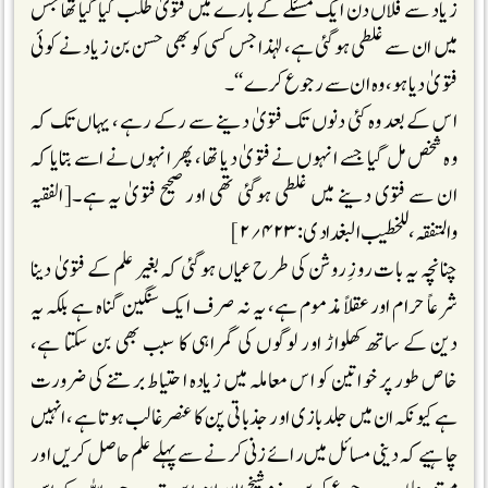
زیاد سے فلاں دن ایک مسئلے کے بارے میں فتویٰ طلب کیا گیا تھا جس
میں ان سے غلطی ہوگئی ہے، لہٰذا جس کسی کو بھی حسن بن زیاد نے کوئی
فتویٰ دیا ہو، وہ ان سے رجوع کرے‘‘۔
اس کے بعد وہ کئی دنوں تک فتویٰ دینے سے رکے رہے، یہاں تک کہ
وہ شخص مل گیا جسے انہوں نے فتویٰ دیا تھا، پھر انہوں نے اسے بتایا کہ
ان سے فتوی دینے میں غلطی ہوگئی تھی اور صحیح فتویٰ یہ ہے۔[الفقیہ
والمتفقہ، للخطیب البغدادی:۴۲۳؍۲]
چنانچہ یہ بات روزِ روشن کی طرح عیاں ہوگئی کہ بغیر علم کے فتویٰ دینا
شرعاً حرام اور عقلاً مذموم ہے، یہ نہ صرف ایک سنگین گناہ ہے بلکہ یہ
دین کے ساتھ کھلواڑ اور لوگوں کی گمراہی کا سبب بھی بن سکتا ہے،
خاص طور پر خواتین کو اس معاملہ میں زیادہ احتیاط برتنے کی ضرورت
ہے کیونکہ ان میں جلد بازی اور جذباتی پن کا عنصر غالب ہوتا ہے، انہیں
چاہیے کہ دینی مسائل میں رائے زنی کرنے سے پہلے علم حاصل کریں اور