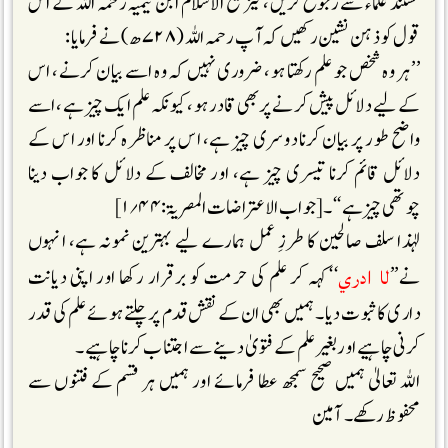
مستند علماء سے رجوع کریں، نیز شیخ الاسلام ابن تیمیہ رحمہ اللہ کے اس
قول کو ذہن نشین رکھیں کہ آپ رحمہ اللہ (۷۲۸ھ) نے فرمایا :
’’ہر وہ شخص جو علم رکھتا ہو، ضروری نہیں کہ وہ اسے بیان کرنے، اس
کے لیے دلائل پیش کرنے پر بھی قادر ہو، کیونکہ علم ایک چیز ہے، اسے
واضح طور پر بیان کرنا دوسری چیز ہے، اس پر مناظرہ کرنا اور اس کے
دلائل قائم کرنا تیسری چیز ہے، اور مخالف کے دلائل کا جواب دینا
چوتھی چیز ہے‘‘۔[جواب الاعتراضات المصریۃ:۴۴؍۱]
لہٰذا سلف صالحین کا طرزِ عمل ہمارے لیے بہترین نمونہ ہے، انہوں
لا ادري
نے’’
‘‘کہہ کر علم کی حرمت کو برقرار رکھا اور اپنی دیانت
داری کا ثبوت دیا۔ ہمیں بھی ان کے نقش قدم پر چلتے ہوئے علم کی قدر
کرنی چاہیے اور بغیر علم کے فتویٰ دینے سے اجتناب کرنا چاہیے۔
اللہ تعالیٰ ہمیں صحیح سمجھ عطا فرمائے اور ہمیں ہر قسم کے فتنوں سے
محفوظ رکھے۔آمین