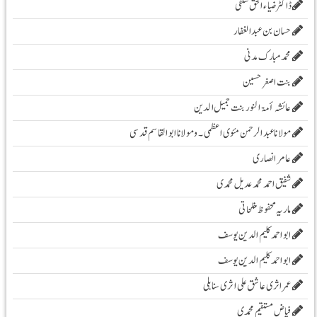
ڈاکٹر ضیاء الحق سلفی
حسان بن عبدالغفار
محمد مبارک مدنی
بنت اصغر حسین
عائشہ أمۃ النور بنت جمیل الدین
مولانا عبد الرحمن مئوی اعظمی ۔و مولانا ابوالقاسم قدسی
عامر انصاری
شفیق احمد محمد عدیل محمدی
ماریہ محفوظ مفلحاتی
ابو احمد کلیم الدین یوسف
ابو احمد کلیم الدین یوسف
عمر اثری عاشق علی اثری سنابلی
فیاض مستقیم محمدی