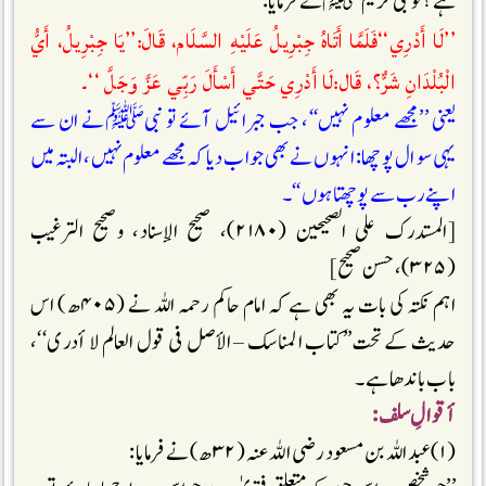
ہے؟ تو نبی کریمﷺنے فرمایا:
’’لَا أَدْرِي‘‘فَلَمَّا أَتَاهُ جِبْرِيلُ عَلَيْهِ السَّلَام، قَالَ:’’يَا جِبْرِيلُ، أَيُّ
الْبُلْدَانِ شَرٌّ؟، قَال:لَا أَدْرِي حَتَّي أَسْأَلَ رَبِّي عَزَّ وَجَلَّ ‘‘۔
یعنی ’’مجھے معلوم نہیں‘‘، جب جبرائیل آئے تو نبیﷺنے ان سے
یہی سوال پوچھا: انہوں نے بھی جواب دیا کہ مجھے معلوم نہیں، البتہ میں
اپنے رب سے پوچھتا ہوں‘‘۔
[المستدرک علی الصحیحین (۲۱۸۰)، صحیح الإسناد، وصحیح الترغیب
(۳۲۵)، حسن صحیح]
اہم نکتہ کی بات یہ بھی ہے کہ امام حاکم رحمہ اللہ نے (۴۰۵ھ) اس
حدیث کے تحت’’کتاب المناسک – الأصل فی قول العالم لا أدری‘‘،
باب باندھا ہے۔
أقوالِ سلف :
(۱) عبد اللہ بن مسعود رضی اللہ عنہ (۳۲ھ) نے فرمایا :