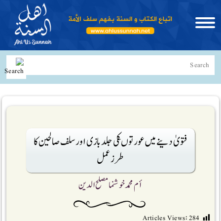
فتویٰ دینے میں عورتوںکی جلد بازی اور سلف صالحین کا
طرز عمل
أم محمد خوشنما مصلح الدین
Articles Views:
284