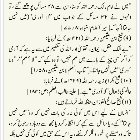
’’میں نے امام مالک رحمہ اللہ کو سنا، ان سے ۴۸ مسائل پوچھے گئے، تو
انہوں نے ۳۲ مسائل کے جواب میں ’’لا أدری‘‘(میں نہیں
جانتا)کہا‘‘۔[سیر أعلام النبلاء : ۸؍ ۷۷]
(۹) شیخ ابن عثیمین رحمہ اللہ (۱۴۲۱ھ)نے فرمایا :
’’بے شک عقل، ایمان، تقویٰ اور اللہ کی تعظیم میں سے یہ ہے کہ آدمی
کو اگر کسی چیز کے بارے میں علم نہیں، تو وہ کہے کہ ’’لا أعلم‘‘، ’’ولا
أدری‘‘میں نہیں جانتا۔[کتاب العلم لابن عثیمین، ۵۸؍۱]
(۱۰) شیخ بکر ابو زید رحمہ اللہ (۱۴۲۹ھ)نے فرمایا :
عالم کی ڈھال’’لا أدری‘‘ہے۔[حلیۃ طالب العلم: ص: ۱۸۴]
(۱۱) شیخ صالح الفوزان حفظہ اللہ فرماتے ہیں :
’’انسان کے لیے اس میں کوئی عار کی بات نہیں کہ وہ’’میں نہیں
جانتا‘‘کہے، یا سائل سے کہے کہ انتظار کرو یا مجھ سے دوبارہ رجوع کرو،
تاکہ وہ مسئلے پر غور و فکر کرسکے، یہ اس کے حق میں کوئی کمی نہیں بلکہ