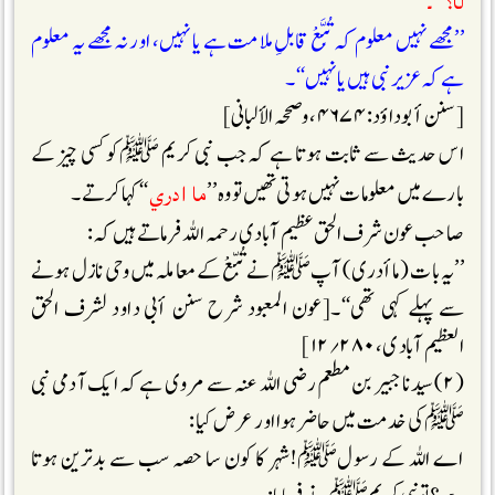
لَا؟‘‘۔
’’مجھے نہیں معلوم کہ تُبَّعْ قابلِ ملامت ہے یا نہیں، اور نہ مجھے یہ معلوم
ہے کہ عزیر نبی ہیں یا نہیں‘‘۔
[سنن أبو داؤد: ۴۶۷۴، وصححہ الألبانی]
اس حدیث سے ثابت ہوتا ہے کہ جب نبی کریم ﷺکو کسی چیز کے
ما ادري
بارے میں معلومات نہیں ہوتی تھیں تو وہ ’’
‘‘ کہا کرتے۔
صاحب عون شرف الحق عظیم آبادی رحمہ اللہ فرماتے ہیں کہ :
’’یہ بات (ما أدری) آپﷺنے تُبّعْ کے معاملہ میں وحی نازل ہونے
سے پہلے کہی تھی‘‘۔[عون المعبود شرح سنن أبی داود لشرف الحق
العظیم آبادی، ۲۸۰؍۱۲]
(۲) سیدنا جبیر بن مطعم رضی اللہ عنہ سے مروی ہے کہ ایک آدمی نبی
ﷺکی خدمت میں حاضر ہوا اور عرض کیا :
اے اللہ کے رسولﷺ!شہر کا کون سا حصہ سب سے بدترین ہوتا