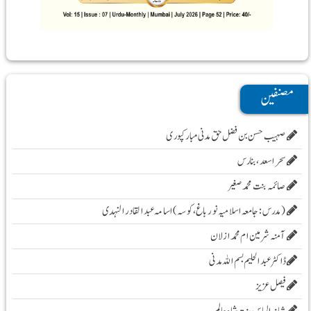
مصنفین
صہیب حسن بن فضل حق مدنی مبارکپوری
سحر اسعد ،بنارس
صائمہ بنت محمد صغیر
( مدرس :جامعہ اسلامیہ نور باغ، کوسہ )اسامہ عبد القادر النہدی
آمنہ شرمین ام محمد ازلان
ڈاکٹر عبد الحلیم بسم اللہ مدنی
فیصل عزیز