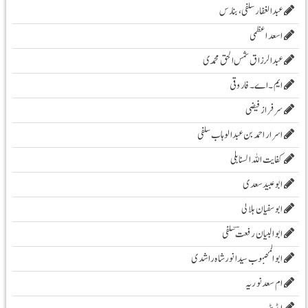
عبدالغفار سلفی، بنارس
اسعد اعظمی
عبدالرزاق شمس الحق محمدی
ایم۔ اے۔ فاروقی
سرفراز فیضی
اسرار احمد بن عبدالوہاب سلفی
کفایت اللہ السنابلی
ابوعبید سعدی
ابو سفیان ہلالی
ابوالبیان رفعت ؔسلفی
ابوالمحبوب سیدانورشاہ راشدی
ام سعدنوریہ