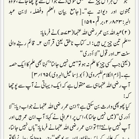
’’جو شخص ہر اس چیز کے متعلق فتویٰ دے جو اس سے پوچھا جائے، تو وہ
مجنون اور دیوانہ ہے‘‘۔[جامع بیان العلم وفضلہ، لابن عبد
البر: ۸۴۳؍۲، برقم ۱۵۹۰]
(۲) عبد اللہ بن عمر رضی اللہ عنہما (۷۳ھ) نے فرمایا:
’’علم تین چیزیں ہیں: ۱۔ کتاب ناطق یعنی قرآن ۲۔ قائم رہنے والی
سنت ۳۔اور قول’’لا أدری‘‘
(یعنی جب کسی چیز کا علم نہ ہو تو’’میں نہیں جانتا‘‘کہنا بھی علم کا ایک حصہ
ہے۔[ذم الکلام للہروی (أبو إسماعیل الہروی) ۱۶۵؍۳]
آپ رضی اللہ عنہما ہی سے منقول ہے کہ ایک دیہاتی نے آپ سے پوچھا
کہ:
کیا پھوپھی وارث بن سکتی ہے؟ ابن عمر رضی اللہ عنہما نے جواب دیا:’’لا
أدری‘‘(میں نہیں جانتا)، اس پر اعرابی نے کہا: آپ ابن عمر ہیں اور
آپ نہیں جانتے!؟ تو ابن عمر رضی اللہ عنہما نے فرمایا:’’ہاں نہیں جانتا،
مدینہ کے علماء کے پاس جاؤ اور ان سے پوچھو‘‘، جب وہ واپس جانے لگا تو