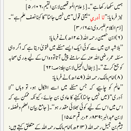
ہمیں سکھا رکھا ہے‘‘۔[إعلام الموقعین لابن القیم، ۱۰۶؍۵]
لا أدري
نیز فرمایا : ’’
‘‘یعنی قول’’میں نہیں جانتا‘‘کا کہنا نصف علم ہے ‘‘۔
[ذم الکلام للہروی:۱۶۷؍۳]
(۶) ابن حصین رحمہ اللہ (۱۲۷ھ)نے فرمایا :
’’بلاشبہ ان میں سے کوئی ایک ایسے مسئلے میں فتویٰ دیتا ہے کہ اگر وہی
مسئلہ عمر رضی اللہ عنہ کے سامنے پیش آتا تو وہ اس کے لیے بدری صحابہ
کو جمع کرتے‘‘۔[إبطال الحِیَل لابن بطۃ :صـ: ۶۲]
(۸) امام مالک رحمہ اللہ (۱۷۹ھ) نے فرمایا:
’’عالم کو چاہیے کہ جس مسئلے میں اسے اشکال ہو، تو وہاں ’’لا
أدری‘‘(میں نہیں جانتا)کہنے کا عادی بن جائے، کیونکہ ممکن ہے کہ
اس میں اس کے لیے کوئی بھلائی مقدر ہو‘‘۔[جامع بیان العلم وفضلہ،
لابن عبد البر: ۸۳۹؍۲، برقم ۱۵۷۴]
ہیثم بن جمیل رحمہ اللہ (۲۱۳ھ) امام مالک رحمہ اللہ کے متعلق کہتے ہیں :