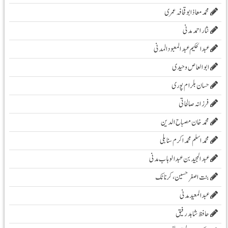
محمدمعاذابوقحافہ عمری
نثار احمد مدنی
عبدالحکیم عبدالمعبودالمدنی
ابو العاص وحیدی
حسان بلرام پوری
فرزانہ صالحاتی
محمد خان مصباح الدین
محمد اسلم محمد اکرم سنابلی
عبد المجید بن عبد الوہاب مدنی
بنت اصغر حسین، کرناٹک
عبدالمعید مدنی
حافظ شاہد رفیق