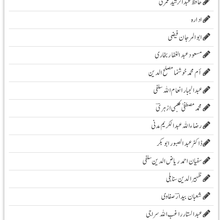
حافظ عبدالرشید عمری
ادارہ
ابوالمرجان فیضی
مسعود عبد الغفار بخاری
أم محمد خوشنما مصلح الدین
عبدالجبار انعام اللہ سلفی
محمد مصطفیٰ کعبی ازہریؔ
رضاء اللہ عبد الکریم مدنی
ڈاکٹر عبد الصبور ابو بکر
سفیان احمد ریاض الدین سلفی
ظہیرالدین سنابلی
شعبان بیدارؔ صفاوی
عبدالستار راغب اللہ سراجی