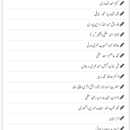
نسیم احمد انصاری
محمد شاہد یار محمد سنابلی
فاروق عبد اللہ نراین پوری
ممتاز احمد سلفی (گلبرگہ)
حافظ عبدالحسیب عمری مدنی
محمد عاصم اسعد سلفی
شیرخان جمیل احمد عمری برطانیہ
ڈاکٹر حافظ محمد زبیر
حضرت مولانا ارشادا لحق اثری حفظہ اللہ
مامون رشید ہارون رشید سلفی
محمد محب اللہ سیف الدین المحمدی
ام حبان
حسینہ مدحت رحمانی