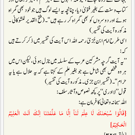
کتاب وسنت کے بغیر فتویٰ دیا، چنانچہ یہ ایسے لوگ ہیں جو خود بھی گمراہ
ہوئے اور دوسروں کو بھی گمراہ کر رہے ہیں‘‘۔(فتح القدیر للشوکانی ۔
مذکورہ آیت کی تفسیر)
اسی طرح امام ابن جُزیّ رحمہ اللہ اس آیت کی تفسیر میں ذکر کرتے ہیں
کہ :
’’یہ آیت گرچہ مشرکین عرب کے سلسلہ میں نازل ہوئی، لیکن اس میں
ہر وہ شخص بھی شامل ہے جو بغیر علم کے کہتا ہے کہ یہ حلال ہے یا یہ
حرام‘‘۔(تفسیر ابن جزی ۔مذکورہ آیت کی تفسیر)
قول’’لا ادری‘‘پر کچھ نصوص وآثار سلف :
اللہ سبحانہ وتعالیٰ کا فرمان ہے:
{قَالُوْا سُبْحٰنَكَ لَا عِلْمَ لَنَآ اِلَّا مَا عَلَّمْتَنَا اِنَّكَ اَنْتَ الْعَلِيْمُ
الْحَكِيْمُ}