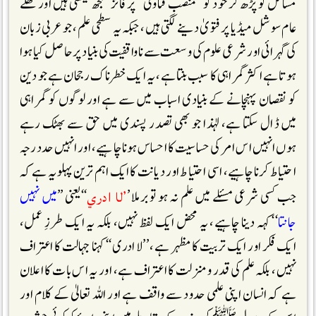
مسائل کو پڑھ کر خود کو’’ منصب فتاویٰ ‘‘پر فائز سمجھ بیٹھتی ہیں اور کھلے
عام سوشل میڈیا پر فتویٰ دینے لگتی ہیں، جبکہ یہ سطحی علم، جو عربی زبان
کی گہرائی اور شرعی علوم کی وسعت سے ناواقفیت کی بنیاد پر حاصل کیا ہوا
ہوتا ہے اکثر گمراہی کا سبب بنتا ہے، یہ ایک خطرناک رجحان ہے جو دین
کو نقصان پہنچانے کے بنیادی اسباب میں سے ہے اور لوگوں کو گمراہی
میں ڈال سکتا ہے، لہٰذا جو بھی تصدر پسندی میں حق سے بھٹک رہے
ہوں انہیں اس امر کی حساسیت کا احساس ہونا چاہیے، اور انہیں حد درجہ
احتیاط کرنا چاہیے، اسی احتیاط اور دیانت کا ایک اہم ترین پہلو یہ ہے کہ
’لا ادري
جب کسی شرعی مسئلے میں علم نہ ہو تو برملا ’
‘‘یعنی ’’
میں نہیں
جانتا
‘‘کہہ دینا چاہیے، یہ محض ایک لفظ نہیں، بلکہ یہ ایک طرزِ عمل،
ایک فکر اور ایک تربیت کا مظہر ہے، ’’لا ادری‘‘کہنا جہالت کا اعتراف
نہیں، بلکہ علم کی قدر و منزلت کا اعتراف ہے، اور یہ اس بات کا اعلان
ہے کہ انسان اپنی علمی حدود سے واقف ہے اور اللہ تعالیٰ کے کلام اور