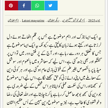
جون 2025
,
أم محمد خوشنما مصلح الدین
,
دیگر مضامین
,
Latest magazine
,
اہم مضامین
یہ ایک ایسا نازک اور اہم موضوع ہے جس پر قلم اٹھاتے ہوئے دل
لرزتا ہے اور کہتے ہوئے زبان کانپتی ہے، کیونکہ یہ ایک ایسا موضوع ہے
جس کا تعلق ہر دورسے رہا ہے، اور آج کے پُر فتن دور میں تو اس پر
گفتگو اور بھی بڑھ گئی ہے، اس لیے کہ معاشرہ میں بالعموم اور سوشل
میڈیا پر بالخصوص بغیر علم کے فتویٰ بازی عام ہوگئی ہے اور ہر کوئی دین
کے معاملے میں اپنی رائے زنی کو حق سمجھنے لگا ہے، اس لیے اس موضوع
کو سمجھنا اور اس کی حکمت عملی کو اپنانا ہر اس شخص کے لیے ضروری ہے
جو دین کی سمجھ بوجھ حاصل کررہا ہے یا کرنا چاہتا ہے اور اللہ تعالیٰ کی رضا
و خوشنودی کا طالب ہے، نیز یہ موضوع دینِ مبین کے اُس عظیم الشان