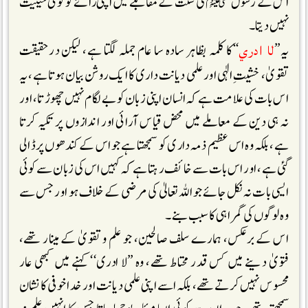
اس کے رسولﷺکی سنت کے مقابلے میں اپنی رائے کو کوئی حیثیت
نہیں دیتا۔
لا ادري
یہ’’
‘‘کا کلمہ بظاہر سادہ سا عام جملہ لگتا ہے، لیکن درحقیقت
تقویٰ، خشیتِ الٰہی اور علمی دیانت داری کا ایک روشن بیان ہوتا ہے، یہ
اس بات کی علامت ہے کہ انسان اپنی زبان کو بے لگام نہیں چھوڑتا، اور
نہ ہی دین کے معاملے میں محض قیاس آرائی اور اندازوں پر تکیہ کرتا
ہے، بلکہ وہ اس عظیم ذمہ داری کو سمجھتا ہے جو اس کے کندھوں پر ڈالی
گئی ہے، اور اس بات سے خائف رہتا ہے کہ کہیں اس کی زبان سے کوئی
ایسی بات نہ نکل جائے جو اللہ تعالیٰ کی مرضی کے خلاف ہو اور جس سے
وہ لوگوں کی گمراہی کا سبب بنے۔
اس کے برعکس، ہمارے سلف صالحین، جو علم و تقویٰ کے مینار تھے،
فتویٰ دینے میں کس قدر محتاط تھے، وہ ’’لا ادری‘‘ کہنے میں کبھی عار
محسوس نہیں کرتے تھے، بلکہ اسے اپنی علمی دیانت اور خدا خوفی کا نشان