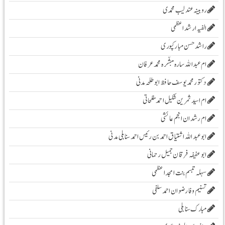
روبینہ عندلیب محمدی
الفیہ ارشد اعظمی
راشد حسن مبارکپوری
ام عبداللہ سارہ مبشّرہ محمد عرفان
دکتور محمد یوسف حافظ ابو طلحہ مدنی
ام اسید ثمرین شکیل احمد مفلحاتی
ام رشدان انجم عائشی
ابو عبد اللہ اشتیاق احمد بن رئیس احمد سنابلی مدنی
ابو عفیفہ فرقان جمیل رحمانی
سہلہ تبسم بنت امجد اعظمی
تسنیم وفا رضوان احمد سلفی
مبارک سنابلی