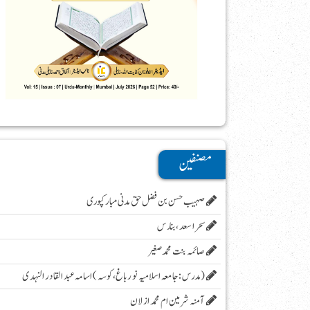
مصنفین
صہیب حسن بن فضل حق مدنی مبارکپوری
سحر اسعد ،بنارس
صائمہ بنت محمد صغیر
( مدرس :جامعہ اسلامیہ نور باغ، کوسہ )اسامہ عبد القادر النہدی
آمنہ شرمین ام محمد ازلان