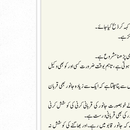
م ہوتی ہے، تاہم بوقت ضرورت کسی اور کو بھی وکیل
 پتا چلتاہے کہ ایک سے زیادہ جانور بھی قربان
ے خوبصورت جانور کی قربانی کرنی کی کوشش کرنی
ور کی بھی قربانی درست ہے۔
ے کہ جانور قابو میں رہے۔اور بھاگنے کی کوشش نہ