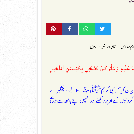
ابلی
ہم مضامین
,
آفاق احمد شبیر احمد سنابلی
ٰهُ عَلَيْهِ وَسَلَّمَ كَانَ يُضَحِّي بِكَبْشَيْنِ اَمْلَحَيْنِ
 نے بیان کیا کہ نبی کریم ﷺ سینگ والے دو چتکبرے
گردنوں کے اوپر رکھتے اور انہیں اپنے ہاتھ سے ذبح