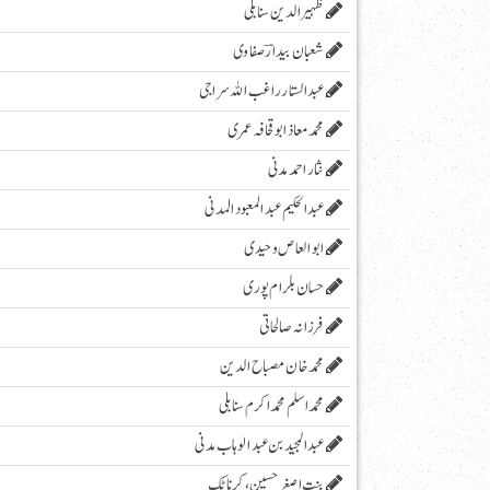
ظہیرالدین سنابلی
شعبان بیدارؔ صفاوی
عبدالستار راغب اللہ سراجی
محمدمعاذابوقحافہ عمری
نثار احمد مدنی
عبدالحکیم عبدالمعبودالمدنی
ابو العاص وحیدی
حسان بلرام پوری
فرزانہ صالحاتی
محمد خان مصباح الدین
محمد اسلم محمد اکرم سنابلی
عبد المجید بن عبد الوہاب مدنی
بنت اصغر حسین، کرناٹک