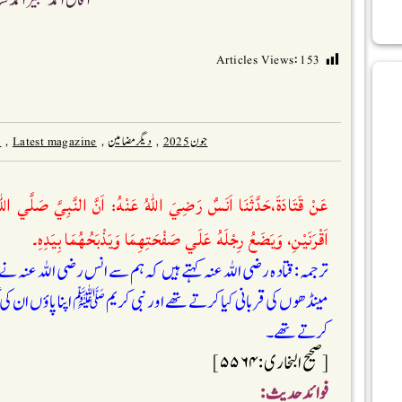
آفاق احمد شبیر احمد سن
Articles Views:
153
جون 2025
,
دیگر مضامین
,
Latest magazine
,
ا
عَنْ قَتَادَةَ،حَدَّثَنَا اَنَسٌ رَضِيَ اللّٰهُ عَنْهُ: اَنَّ النَّبِيَّ صَلَّي اللّ
اَقْرَنَيْنِ، وَيَضَعُ رِجْلَهُ عَلَي صَفْحَتِهِمَا وَيَذْبَحُهُمَا بِيَدِهِ۔
ترجمہ: قتادہ رضی اللہ عنہ کہتے ہیں کہ ہم سے انس رضی اللہ عنہ
مینڈھوں کی قربانی کیا کرتے تھے اور نبی کریم ﷺ اپنا پاؤں ان کی 
کرتے تھے۔
[صحیح البخاری:۵۵۶۴]
فوائد حدیث :