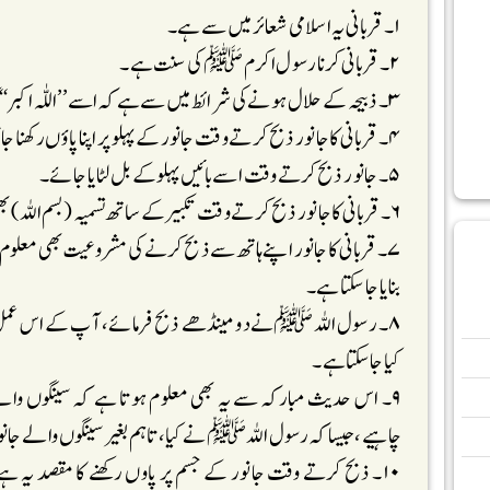
۱۔ قربانی یہ اسلامی شعائر میں سے ہے۔
۲۔ قربانی کرنا رسول اکرم ﷺ کی سنت ہے۔
۳۔ ذبیحہ کے حلال ہونے کی شرائط میں سے ہے کہ اسے ’’اللّٰہ اکبر‘‘ کہہ کرذبح کیاجائے ۔
۴۔ قربانی کا جانور ذبح کرتے وقت جانور کے پہلو پر اپنا پاؤں رکھنا جائز ہے۔
۵۔ جانور ذبح کرتے وقت اسے بائیں پہلو کے بل لٹایا جائے۔
۶۔ قربانی کا جانور ذبح کرتے وقت تکبیر کے ساتھ تسمیہ (بسم اللہ) بھی پڑھنا مشروع ہے۔
۷۔ قربانی کا جانور اپنے ہاتھ سے ذبح کرنے کی مشروعیت بھی معلو
بنایا جا سکتا ہے۔
۸۔ رسول اللہ ﷺنے دو مینڈھے ذبح فرمائے، آپ کے اس عمل سے
کیا جاسکتاہے۔
۹۔ اس حدیث مبارکہ سے یہ بھی معلوم ہوتا ہے کہ سینگوں وال
چاہیے،جیسا کہ رسول اللہ ﷺنے کیا، تاہم بغیر سینگوں والے جان
۱۰۔ ذبح کرتے وقت جانور کے جسم پر پاوں رکھنے کا مقصد یہ ہ