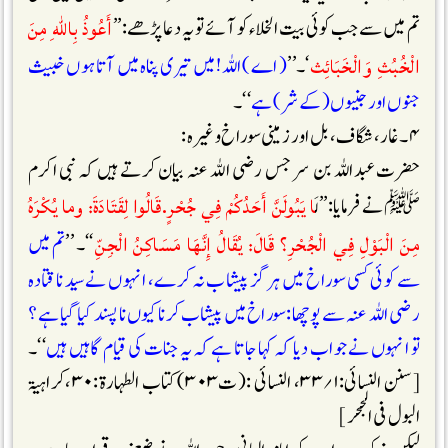
أَعُوذُ بِاللّٰهِ مِنَ
تم میں سے جب کوئی بیت الخلاء کو آئے تو یہ دعا پڑھے:’’
الْخُبُثِ وَالْخَبَائِث
‘۔’’
(اے )اللہ !میں تیری پناہ میں آتا ہوں خبیث
جنوں اور جنیوں (کے شر) ہے
‘‘۔
۴۔ غار، شگاف، بل اور زمینی سوراخ وغیرہ :
حضرت عبداللہ بن سر جس رضی اللہ عنہ بیان کرتے ہیں کہ نبی اکرم
ا يَبُولَنَّ أَحَدُكُمْ فِي جُحْرٍ.قَالُوا لِقَتَادَةَ: وما يُكْرَهُ
ﷺ نے فرمایا:’’لَ
مِنَ الْبَوْلِ فِي الْجُحْرِ؟ قَالَ: يُقَالُ إِنَّهَا مَسَاكِنُ الْجِنِّ
‘‘۔ ’’
تم میں
سے کوئی کسی سوراخ میں ہر گز پیشاب نہ کرے، انہوں نے سید نا قتادہ
رضی اللہ عنہ سے پوچھا:سوراخ میں پیشاب کرنا کیوں نا پسند کیا گیا ہے ؟
تو انہوں نے جواب دیا کہ کہا جاتا ہے کہ یہ جنات کی قیام گاہیں ہیں
‘‘۔
[سنن النسائی:۱؍۳۳، النسائی :(ت۳۰۳)کتاب الطہارۃ:۳۰،کراہیۃ
البول فی الجحر]