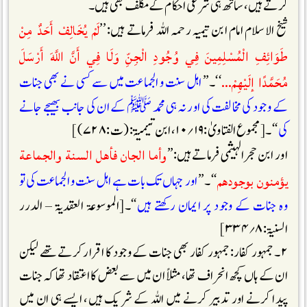
کرتے ہیں ،ساتھ ہی شرعی احکام کے مکلف بھی ہیں۔
لَمْ يُخَالِفْ أَحَدٌ مِنْ
شیخ الاسلام امام ابن تیمیہ رحمہ اللہ فرماتے ہیں: ’’
طَوَائِفِ الْمُسْلِمِينَ فِي وُجُودِ الْجِنِّ وَلَا فِي أَنَّ اللَّهَ أَرْسَلَ
مُحَمَّدًا إلَيْهِمْ…
‘‘۔’’
اہل سنت و الجماعت میں سے کسی نے بھی جنات
کے وجود کی مخالفت کی اور نہ ہی محمد ﷺ کے ان کی جانب بھیجے جانے
کی
‘‘ ۔[مجموع الفتاویٰ:۱۹؍۱۰، ابن تیمیۃ: (ت:۷۲۸)]
وأما الجان فأهل السنة والجماعة
اور ابن حجر الہیثمی فرماتے ہیں:’’
يؤمنون بوجودهم
‘‘۔ ’’
اور جہاں تک بات ہے اہل سنت و الجماعت کی تو
وہ جنات کے وجود پر ایمان رکھتے ہیں
‘‘۔[الموسوعۃ العقدیۃ – الدرر
السنیۃ:۸؍۳۳۴]
۲۔ جمہور کفار: جمہور کفار بھی جنات کے وجود کا اقرار کرتے تھے لیکن
ان کے ہاں کچھ انحراف تھا، مثلاً ان میں سے بعض کا اعتقاد تھا کہ جنات
پیدا کرنے اور تدبیر کرنے میں اللہ کے شریک ہیں، ایسے ہی ان میں