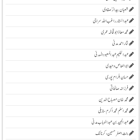
شعبان بیدارؔ صفاوی
عبدالستار راغب اللہ سراجی
محمدمعاذابوقحافہ عمری
نثار احمد مدنی
عبدالحکیم عبدالمعبودالمدنی
ابو العاص وحیدی
حسان بلرام پوری
فرزانہ صالحاتی
محمد خان مصباح الدین
محمد اسلم محمد اکرم سنابلی
عبد المجید بن عبد الوہاب مدنی
بنت اصغر حسین، کرناٹک