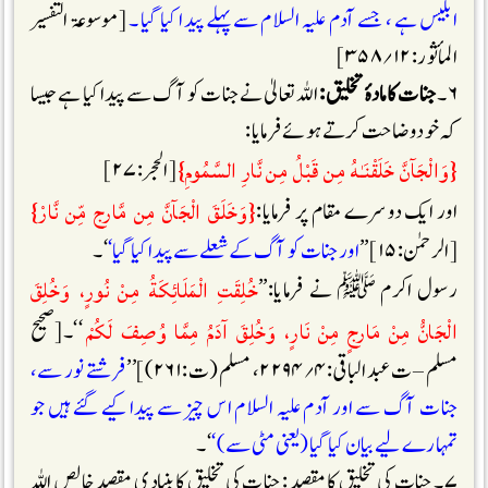
ابلیس ہے ، جسے آدم علیہ السلام سے پہلے پیدا کیا گیا ۔
[موسوعۃ التفسیر
المأثور :۱۲؍۳۵۸ ]
۶۔
جنات کا مادۂ تخلیق :
اللہ تعالیٰ نے جنات کو آگ سے پیدا کیا ہے جیسا
کہ خود وضاحت کرتے ہوئے فرمایا:
{وَالْجَآنَّ خَلَقْنَـٰهُ مِن قَبْلُ مِن نَّارِ السَّمُومِ}
[الحجر:۲۷]
{وَخَلَقَ الْجَآنَّ مِن مَّارِج مِّن نَّارْ}
اور ایک دوسرے مقام پر فرمایا:
[الرحمٰن: ۱۵] ’’
اور جنات کو آگ کے شعلے سے پیدا کیا گیا‘
‘۔
خُلِقَتِ الْمَلَائِكَةُ مِنْ نُورٍ، وَخُلِقَ
رسول اکرم ﷺ نے فرمایا:’’
الْجَانُّ مِنْ مَارِجٍ مِنْ نَارٍ، وَخُلِقَ آدَمُ مِمَّا وُصِفَ لَكُمْ
‘‘۔[صحیح
مسلم – ت عبد الباقی:۴؍۲۲۹۴، مسلم (ت:۲۶۱)]’’
فرشتے نور سے،
جنات آگ سے اور آدم علیہ السلام اس چیز سے پیدا کیے گئے ہیں جو
تمہارے لیے بیان کیا گیا (یعنی مٹی سے )‘
‘۔
۷۔ جنات کی تخلیق کا مقصد : جنات کی تخلیق کا بنیادی مقصد خالص اللہ