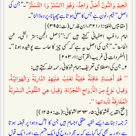
الْجِيمُ وَالنُّونُ أَصْلٌ وَاحِدٌ، وَهُوَ (السَّتْرُ وَ) التَّسَتُّرُ
‘‘۔’’
جن کی
اصل ’’جیم ، نون ہے جس کا معنیٰ ہوتا ہے چھپانا ، پردہ ڈالنا
‘‘۔
[مقاییس اللغۃ:۱؍۴۲۱، ابن فارس (ت:۳۹۵)]
امام راغب اصفہانی کہتے ہیں کہ:’’أصل الجِن:ستر الشیء عن
الحاسۃ‘‘۔’’جن کی اصل یہ ہے کہ کسی چیز کا حاسہ سے پوشیدہ ہونا ‘‘۔
[المفردات فی غریب القرآن :۱؍۲۰۳]
۲۔ جن کی اصطلاحی تعریف: امام شوکانی رحمہ اللہ کہتے ہیں:
’’ هُمْ أَجْسَامٌ عَاقِلَةٌ خَفِيَّةٌ تَغْلِبُ عَلَيْهِمُ النَّارِيَّةُ وَالْهَوَائِيَّةُ،
وَقِيلَ: نَوْعٌ مِنَ الْأَرْوَاحِ الْمُجَرَّدَةِ، وَقِيلَ: هِيَ النُّفُوسُ الْبَشَرِيَّةُ
الْمُفَارِقَةُ لأبدانها ‘‘۔
[فتح القدیر للشوکانی:۵؍۳۶۳ الشوکانی :(ت:۱۲۵۰)]
ترجمہ: جنات ایسے خفیہ عقلی اجسام ہیں جن کا آگ وہوا پر قبضہ ہوتا
ہے، اور یہ بھی کہا گیا ہے کہ یہ مجرد روح کی ایک قسم ہے، اور ایک قول