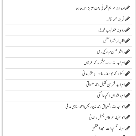
امۃ اللہ مریم مفلحاتی بنت عزیز احمد خان
فریحہ محمد خالد
روبینہ عندلیب محمدی
الفیہ ارشد اعظمی
راشد حسن مبارکپوری
ام عبداللہ سارہ مبشّرہ محمد عرفان
دکتور محمد یوسف حافظ ابو طلحہ مدنی
ام اسید ثمرین شکیل احمد مفلحاتی
ام رشدان انجم عائشی
ابو عبد اللہ اشتیاق احمد بن رئیس احمد سنابلی مدنی
ابو عفیفہ فرقان جمیل رحمانی
سہلہ تبسم بنت امجد اعظمی