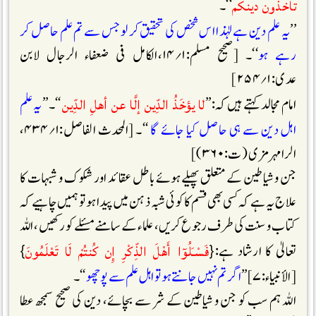
تأخذون دينكم
‘‘۔
’’
یہ علم دین ہے لہٰذا اس شخص کی تحقیق کر لو جس سے تم علم حاصل کر
رہے ہو
‘‘۔ [صحیح مسلم:۱؍۱۴،الکامل فی ضعفاء الرجال لابن
عدی:۱؍۲۵۴]
لا يؤخَذُ الدِّين إلَّا عن أهلِ الدِّين
امام مجالد کہتے ہیں کہ:’’
‘‘۔’’
یہ علم
اہل دین سے ہی حاصل کیا جائے گا
‘‘۔ [المحدث الفاصل:۱؍۴۳۴،
الرامہرمزی (ت:۳۶۰)]
جن و شیاطین کے متعلق پھیلے ہوئے باطل عقائد اور شکوک و شبہات کا
علاج یہ ہے کہ کسی بھی قسم کا کوئی شبہ ذہن میں پیدا ہو تو ہمیں چاہیے کہ
کتاب و سنت کی طرف رجوع کریں، علماء کے سامنے مسئلے کو رکھیں، اللہ
فَسْـَلُوٓا أَهْلَ الذِّكْرِ إِن كُنتُمْ لَا تَعْلَمُونَ
تعالیٰ کا ارشاد ہے:{
}
[الأنبیاء:۷]’’
اگر تم نہیں جانتے ہو تو اہل علم سے پوچھو
‘‘۔
اللہ ہم سب کو جن و شیاطین کے شر سے بچائے، دین کی صحیح سمجھ عطا