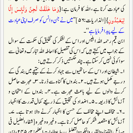
وَمَا خَلَقْتُ لْجِنَّ وَلْإِنسَ إِلَّا
کی عبادت کرنا ہے، اللہ کا فرمان ہے:{
لِيَعْبُدُونِ
}[الذاریات:۵۶] ’’
میں نے جن و انس کو صرف اپنی عبادت
کے لیے پیدا فرمایا ہے
‘‘۔
ابن قیم رحمہ اللہ ابلیس اور اس کے لشکر کی تخلیق کی حکمت کے سوال
کے جواب میں کہتے ہیں کہ اس کی تفصیل کا احاطہ اللہ تبارک و تعالیٰ سے
سوا کوئی نہیں کرسکتا ہے ۔ چند حکمتیں ذکر کرتے ہیں:
۱۔ شیطان اور اس کے ساتھیوں سے جہاد کرنے کے نتیجے میں بندگی کے
درجے مکمل ہوتے ہیں۔۲۔ بندوں کا گناہ سے ڈرنا۔ ۳۔ عبرت حاصل
کرنے والوں کے لیے باعث عبرت ہے۔۴۔ بندوں کے امتحان و
آزمائش کا ذریعہ ۔۵۔ اضداد کی تخلیق کے ذریعے کمال قدرت کا اظہار
۔۶۔ مخالف اپنے مخالف کے حسن کا اظہار کرنے والا ہوتا ہے۔ ۷۔
آزمائش کا مقصد شکر کو حاصل کرنا ہے۔ وغیرہ وغیرہ [شفاء العلیل فی
مسائل القضاء والقدر والحکمۃ والتعلیل – ط عطاء ات العلم:۲؍۲۴۵، ابن