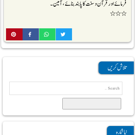
فرمائے اور قرآن و سنت کا پابند بنائے ، آمین ۔
٭٭٭
تلاش کریں
Search
نیا شمارہ