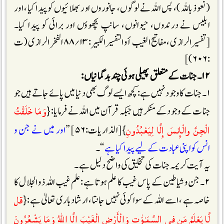
(نعوذ باللہ)، پس اللہ نے لوگوں، جانوروں اور بھلائیوں کو پیدا کیا، اور
ابلیس نے درندوں، حیوانوں، سانپ بچھوؤں اور برائی کو پیدا کیا۔
[تفسیر الرازی ،مفاتیح الغیب أو التفسیر الکبیر :۱۳؍۸۸ الفخر الرازی (ت
:۶۰۶)]
۱۲۔ جنات کے متعلق پھیلی ہوئی چند بد گمانیاں :
۱۔ جنات کا وجود نہیں ہے: کچھ ایسے لوگ بھی دنیا میں پائے جاتے ہیں جو
وَمَا خَلَقْتُ
جنات کے وجود کے منکر ہیں جبکہ قرآن میں اللہ نے فرمایا:{
الْجِنَّ والْإِنسَ إِلَّا لِيَعْبُدُونِ
}[الذاریات:۵۶] ’’
اور میں نے جن و
انس کو اپنی عبادت کے لیے پیدا کیا ہے
‘‘۔
یہ آیت کریمہ جنات کی تخلیق کی واضح دلیل ہے ۔
۲۔ جن و شیاطین کے پاس غیب کا علم ہوتا ہے : علم غیب اللہ ذو الجلال کا
قل
خاصہ ہے ، اسے اللہ کے سوا کوئی نہیں جانتا، ارشاد باری تعالیٰ ہے:{
لَّا يَعْلَمُ مَن فِي السَّمَـٰوَٰتِ وَالْأَرْضِ الْغَيْبَ إِلَّا اللّٰهُ وَمَا يَشْعُرُونَ