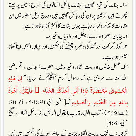
۱۰۔ جنات کی قیام گاہیں : جنات بالکل انسانوں کی طرح زمین پر چلتے
پھرتے ہیں، زمین پر ان کی رہائش گاہیں ہیں، درج ذیل سطور میں ان
مقامات کا تذکرہ کیا جارہا ہے جہاں جنات کا اکثر آنا جانا ہوتا ہے:
۱۔ بیابان، صحرا، درے ، جنگل اور وادیاں وغیرہ۔
۲۔ کوڑا کرکٹ اور گندگی و غیرہ پھینکنے کی جگہیں اور جہاں انہیں اپنا کھانا
میسر ہوتا ہے۔
۳۔ غسل خانوں اور بیت الخلاء وغیر ہ میں، حضرت زید بن ارقم رضی
إِنَّ هَذِهِ
اللہ عنہ سے مروی ہے کہ رسول اکرم ﷺ نے فرمایا: ’’
الْحُشُوشَ مُحْتَضَرَةٌ فَإِذَا أَتَي أَحَدُكُمُ الْخَلَاء َ فَلْيَقُلْ: أَعُوذُ
بِاللهِ مِنَ الْخُبُثِ وَالْخَبَائِثِ
‘‘۔[سنن أبی داؤد:۱؍۶، أبو داؤد
(ت:۲۷۵) ، کتاب الطہارۃ باب ما یقول الرجل إذا دخل الخلاء ، صحیح
أبی داؤد:۶]
ترجمہ: بے شک یہ بیت الخلاء جنات کے حاضر ہونے کی جگہیں ہیں پس