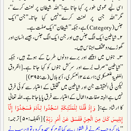
اسی لیے عمومی طور پر کہا جاتا ہے:’’اللہ شیطان پر لعنت کرے‘‘،
مگر’’اللہ جن پر لعنت کرے‘‘نہیں کہا جاتا۔’’جن‘‘ایک
جنس( Category) ہے، جبکہ’’شیطان‘‘ایک صفت ہے۔
۲۔ شیاطین ایک الگ جنس ہیں اور جن ایک الگ جنس، جیسے انسان اور
گھوڑے دو مختلف اجناس ہیں۔
۳۔ جنوں میں اچھے اور برے دونوں طرح کے ہوتے ہیں، جبکہ
’’شیاطین‘‘صرف بُرے اور سرکش جنوں کو کہا جاتا ہے۔[الفروق
اللغویۃ للعسکری:۱؍۲۷۷ العسکری، أبو ہلال (ت:۳۹۵)]
لیکن فی الحقیقت جن اور شیاطین میں تخلیق کے اعتبار سے کوئی فرق
نہیں ہے البتہ صفات و اعمال کے اعتبار سے فرق پایا جاتا ہے۔اللہ تعالیٰ
وَإِذْ قُلْنَا لِلْمَلَـٰٓئِكَةِ اسْجُدُوا لِـآدَمَ فَسَجَدُوٓا إِلَّآ
کا ارشاد ہے:{
إِبْلِيسَ كَانَ مِنَ الْجِنِّ فَفَسَقَ عَنْ أَمْرِ رَبِّهِٓ
} [الکہف:۵۰] ترجمہ:
’’
یاد کرو جب ہم نے فرشتوں سے کہا آدم کو سجدہ کرو ، تو ان سب نے