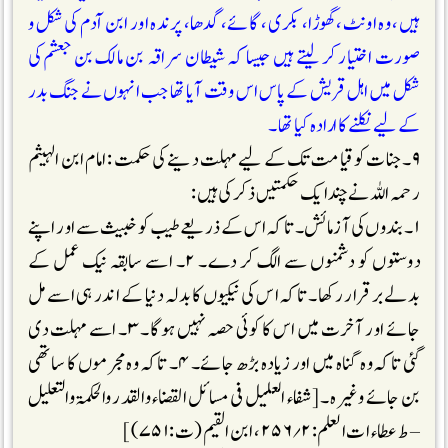
ہیں، وہ اونٹ، گھوڑا، بکری، گائے، گدھا، پرندہ اور ابن آدم کی شکل و
صورت اختیار کر لیتے ہیں جیسا کہ شیطان سراقہ بن مالک بن جعشم کی
شکل میں اہل قریش کے پاس اس وقت آیا تھا جب انہوں نے جنگ بدر
کے لیے نکلنے کا ارادہ کیا تھا ۔
۹۔ جنات کو قیامت تک کے لیے مہلت دینے کی حکمت : امام ابن الہیثم
رحمہ اللہ نے چند ایک حکمتیں ذکر کی ہیں :
۱۔ بندوں کی آزمائش ۔ تاکہ اس کے ذریعے طیب کو خبیث سے اور اپنے
دوستوں کو دشمنوں سے الگ کر دے۔ ۲۔ اسے سابقہ نیک عمل کے
بدلے برقرار رکھا۔ تاکہ اس کی نیکیوں کا بدلہ دنیا کے اندر ہی اسے مل
جائے اور آخرت میں اس کا کوئی حصہ نہیں ہوگا۔ ۳۔ اسے مہلت دی
گئی تاکہ وہ گناہ میں اور زیادہ بڑھ جائے۔ ۴۔ تاکہ وہ مجرموں کا ساتھی
بن جائے وغیرہ ۔ [شفاء العلیل فی مسائل القضاء والقدر والحکمۃ والتعلیل
– ط عطاء ات العلم:۲؍۲۵۶، ابن القیم (ت:۷۵۱)]