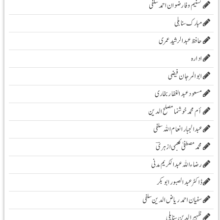
تسنیم وفا رضوان احمد سلفی
مبارک سنابلی
حافظ عبدالرشید عمری
ادارہ
ابوالمرجان فیضی
مسعود عبد الغفار بخاری
أم محمد خوشنما مصلح الدین
عبدالجبار انعام اللہ سلفی
محمد مصطفیٰ کعبی ازہریؔ
رضاء اللہ عبد الکریم مدنی
ڈاکٹر عبد الصبور ابو بکر
سفیان احمد ریاض الدین سلفی
ظہیرالدین سنابلی