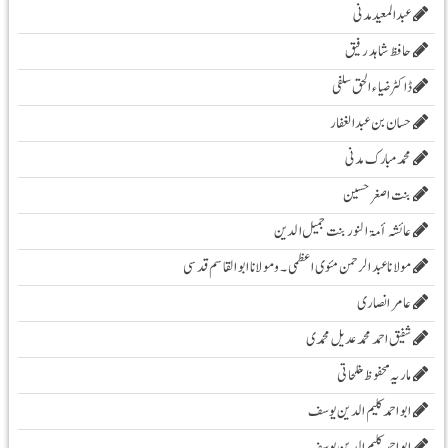
عبدالمعید مدنی
حافظ شاہد رفیق
ڈاکٹر ضیاء الحق سلفی
حسان بن عبدالغفار
محمد مبارک مدنی
بنت اصغر حسین
عائشہ أمۃ النور بنت جمیل الدین
مولانا عبد الرحمن مئوی اعظمی ۔و مولانا ابوالقاسم قدسی
عامر انصاری
شفیق احمد محمد عدیل محمدی
ماریہ محفوظ مفلحاتی
ابو احمد کلیم الدین یوسف
ابو احمد کلیم الدین یوسف