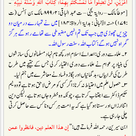
أَمْرَيْنِ، لَنْ تَضِلُّوا مَا تَمَسَّكْتُمْ بِهِمَا: كِتَابَ اللّٰهِ وَسُنَّةَ نَبِيِّهِ
‘‘۔
[موطأ مالک – روایۃ یحییٰ – ت عبد الباقی:۲؍۸۹۹ مالک بن أنس (ت
:۱۷۹) حسنہ الألبانی : ہدایۃ الرواۃ:۱۸۴]
میں نے تمہارے درمیان دو
چیزیں چھوڑی ہیں جب تک تم انہیں مضبوطی سے تھامے رہو گے ہر گز
گمراہ نہیں
ہو گے :کتاب اللہ، سنت رسول اللہ ۔
۲۔ علماء سے دوری: اعدائے اسلام اور کچھ نام نہاد مسلمانوں کی سازشوں
کی بنیاد پر عوام نے علماء سے دوری اختیار کرلی جس کے نتیجے میں طرح
طرح کی خرابیاں، بد گمانیاں اور بگاڑ و فساد نے معاشرے میں جنم لیا۔
۳۔ حصول علم میں احتیاط نہ کرنا: اگر کسی کو مرض لاحق ہوتا ہے تو وہ نیم
حکیم ڈاکٹر سے اجتناب کرتا ہے، چونکہ وہ خطرہ جاں ہوتا ہے ،لیکن دین
اتنا ارزاں اور سستا ہو گیا ہے کہ یہ امت ہر کس وناکس سے حاصل کرتی
چلی جارہی ہے۔
إن هذا العلم دين، فانظروا عمن
ابن سیرین رحمہ اللہ فرماتے ہیں:’’