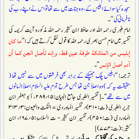
سجدہ کیا سوائے ابلیس کے ، وہ جنات میں سے تھا تو اس نے اپنے رب کی
نافرمانی کی
‘‘۔
امام طبری رحمہ اللہ اور حافظ ابن کثیر رحمہ اللہ مذکورہ آیت کریمہ کی
ما كان
تفسیر میں امام حسن بصری رحمہ اللہ کا قول نقل کرتے ہیں کہ : ’’
إبليس من الملائكة طرفة عين قط، وإنه لأصل الجن كما أن
آدم أصل الإنس
‘‘۔
ترجمہ: ’’
ابلیس پلک جھپکنے کے برابر بھی فرشتوں میں سے نہیں تھا (
حقیقت یہ کہ ) وہ اصلاً جن تھا جس طرح آدم علیہ السلام اصلاً انسانوں
میں سے تھے
‘‘۔[تفسیر الطبری جامع البیان:۱۵؍۲۸۹، أبو جعفر ابن
جریر الطبری (ت:۳۱۰)؍ تفسیر الماوردی = النکت والعیون:۳؍۳۱۳
الماوردی (ت:۴۵۰)؍تفسیر ابن کثیر- ت السلامۃ:۵؍۱۶۷، ابن
کثیر: (ت:۷۷۴)]