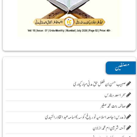
مصنفین
صہیب حسن بن فضل حق مدنی مبارکپوری
سحر اسعد ،بنارس
صائمہ بنت محمد صغیر
( مدرس :جامعہ اسلامیہ نور باغ، کوسہ )اسامہ عبد القادر النہدی
آمنہ شرمین ام محمد ازلان