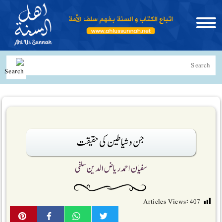
جن و شیاطین کی حقیقت
سفیان احمد ریاض الدین سلفی
Articles Views:
407