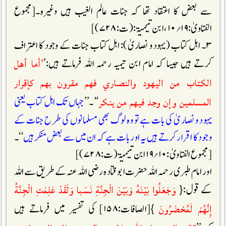
سے بعض کا اعتقاد تھا کہ جنات عالم الغیب ہیں وغیرہ۔[مجموع
الفتاویٰ:۱۹؍۱۰ ،ابن تیمیۃ: (ت:۷۲۸)]
۳۔ اہل کتاب (یہود و نصاریٰ): اہل کتاب جنات کے وجود کا اعتراف
’أما أهل
کرتے ہیں جیسا کہ امام ابن تیمیہ رحمہ اللہ فرماتے ہیں:’
الكتاب من اليهود والنصاري فهم مقرون بهم كإقرار
المسلمين وإن وجد فيهم من ينكر
‘‘ ۔’’
جہاں تک اہل کتاب یعنی
یہود و نصاریٰ کی بات ہے تو وہ لوگ بھی مسلمانوں کی طرح جنات کے
وجود کا اقرار کرتے ہیں یہ اور بات ہے کہ ان میں سے بعض منکر ہیں
‘‘۔
[مجموع الفتاویٰ:۱۰؍۱۹ ابن تیمیۃ (ت:۷۲۸)]
اور امام طبری رحمہ اللہ حضرت ابو قتادہ رضی اللہ عنہ کے طریق سے اللہ
وَجَعَلُوا بَيْنَهُ وَبَيْنَ الْجِنَّةِ نَسَبا وَلَقَدْ عَلِمَتِ الْجِنَّةُ
کے قول:{
إِنَّهُمْ لَمُحْضَرُونَ
}[الصافات:۱۵۸] کی تفسیر میں فرماتے ہیں