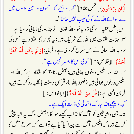
أَيَّانَ يُبْعَثُونَ
}[النمل:۶۵]’’
کہہ دیجیے کہ آسمان وزمین والوں میں
سے سوائے اللہ کے کوئی غیب نہیں جانتا
‘‘۔
اس باطل عقیدے کی تردید خود اللہ تعالی نے جنات کی زبانی کر دیا ہے ۔
۳۔ جنات خلقت میں اللہ کے شریک ہیں: یہ مجوس کا اعتقاد ہے جس کی
{وَلَمْ يَكُن لَّهُ كُفُوًا
تردید اللہ تعالیٰ نے اس طرح کر دی ہے، فرمایا:
أَحَدُ}
[الإخلاص:۴]’’
کوئی اس کا ہمسر نہیں ہے‘
‘۔
۴۔ اللہ اور ابلیس دونوں بھائی ہیں: بعض زنادقہ کا اعتقاد ہے کہ اللہ اور
ابلیس دونوں بھائی ہیں (نعوذ باللہ)، قرآن وسنت بالکلیہ رد کرتے ہیں،
قُلْ هُوَ اللَّهُ أَحَدٌ
فرمان الہٰی ہے: {
} [الإخلاص:۱]
کہہ دیجیے اللہ تبارک و تعالیٰ کی ذات ایک ہے۔
۵۔ جن و شیاطین کو آگ کا عذاب کیسے ہو گا؟ بعض لوگ یہ شبہ پیش
کرتے ہیں کہ ابلیس آگ سے پیدا کیا گیا ہے تو اسے کس طرح آگ کا