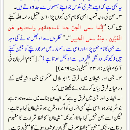
یہ بھی ہے کہ ایسے بشری نفوس جو اپنے جسموں سے جدا ہوتے ہیں
۔
۳۔ جن کی وجہ تسمیہ: جن کا نام جن کیوں پڑا، ابن عقیل رحمہ اللہ کہتے
’إِنَّمَا سمي الْجِنّ جنا لاستجنانهم واستتارهم عَن
ہیں کہ: ’
الْعُيُون ، مِنْهُ سمي الْجَنِين
‘‘۔ ’’
نظروں سے اوجھل ہونے کی وجہ
سے جن کا نام جن پڑا ، اور اسی سے رحم مادر میں موجود بچے کو جنین کہتے
ہیں (کیونکہ وہ بھی نظروں سے اوجھل ہوتا ہے )
‘‘۔[آکام المرجان فی
أحکام الجان:۱؍۲۳ الشبلی (ت:۷۶۹)]
۴۔ جن اور شیطان میں فرق ؟ ابو ہلال عسکری جن و شیاطین کے
درمیان فرق بیان کرتے ہوئے لکھتے ہیں کہ :
۱۔ شیطان اور جن میں فرق یہ ہے کہ شیطان جنات میں سے وہ ہوتا ہے
جو شر پسند ہو، اسی لیے کسی انسان کو اگر وہ شریر ہو تو شیطان کہا جاتا ہے،
لیکن اسے جِن نہیں کہا جاتا، کیونکہ’’شیطان‘‘کا لفظ شرارت کا مفہوم
دیتا ہے، جبکہ ’’جن‘‘کا لفظ صرف مخفی اور پوشیدہ ہونے کا معنیٰ دیتا ہے۔