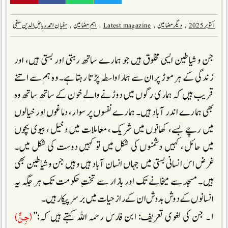
اکتوبر 2025
,
دیگر مضامین
,
Latest magazine
,
اہم مضامین
,
سفیان احمد ریاض الدین سلفی
جن و شیاطین ایسی مخلوق ہیں جو ہمارے ساتھ رہتی اور بستی ہیں، اور
زندگی کے ہر موڑ پر ان سے ہمارا واسطہ پڑتا رہتا ہے۔ وہ ہم سے اتنے
قریب ہیں کہ ہماری رگوں میں دوڑنے والے خون کے ساتھ ساتھ وہ
بھی ہمارے اندر آباد ہیں۔ ہمارے نفسوں پر سوار، دماغوں اور خیالوں
میں رچے بسے، کھانوں میں شریک، معاملات میں دخیل ، بیوی بچوں
میں حائل، کہیں دشمنوں کی شکل میں تو کہیں دوست کی شکل میں۔
غرض اس انسانی بستی میں جہاں انسان آباد ہیں وہیں جن و شیاطین بھی
ہیں۔ مسجد سے میخانے تک اور بازار سے تختِ حکومت تک ہر جگہ یہ
انسانوں کے دوش بدوش ان کے راز حیات میں بر سر پیکار ہیں۔
(جِنٌّ)
۱۔ جن کی لغوی تعریف: ابن فارس رحمہ اللہ کہتے ہیں کہ:’’