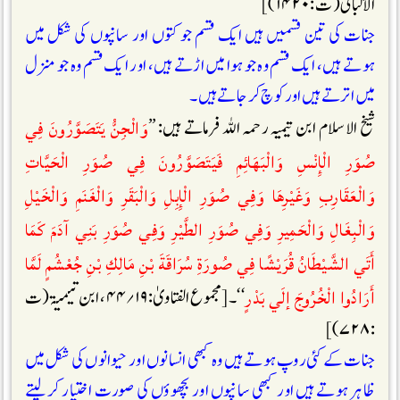
الألبانی (ت :۱۴۲۰)]
جنات کی تین قسمیں ہیں ایک قسم جو کتوں اور سانپوں کی شکل میں
ہوتے ہیں، ایک قسم وہ جو ہوا میں اڑتے ہیں، اور ایک قسم وہ جو منزل
میں اترتے ہیں اور کوچ کر جاتے ہیں۔
وَالْجِنُّ يَتَصَوَّرُونَ فِي
شیخ الاسلام ابن تیمیہ رحمہ اللہ فرماتے ہیں: ’’
صُوَرِ الْإِنْسِ وَالْبَهَائِمِ فَيَتَصَوَّرُونَ فِي صُوَرِ الْحَيَّاتِ
وَالْعَقَارِبِ وَغَيْرِهَا وَفِي صُوَرِ الْإِبِلِ وَالْبَقَرِ وَالْغَنَمِ وَالْخَيْلِ
وَالْبِغَالِ وَالْحَمِيرِ وَفِي صُوَرِ الطَّيْرِ وَفِي صُوَرِ بَنِي آدَمَ كَمَا
أَتَي الشَّيْطَانُ قُرَيْشًا فِي صُورَةِ سُرَاقَةَ بْنِ مَالِكِ بْنِ جُعْشُمٍ لَمَّا
أَرَادُوا الْخُرُوجَ إلَي بَدْرٍ
‘‘۔ [مجموع الفتاویٰ:۱۹؍۴۴، ابن تیمیۃ (ت
:۷۲۸)]
جنات کے کئی روپ ہوتے ہیں وہ کبھی انسانوں اور حیوانوں کی شکل میں
ظاہر ہوتے ہیں اور کبھی سانپوں اور بچھوؤں کی صورت اختیار کر لیتے