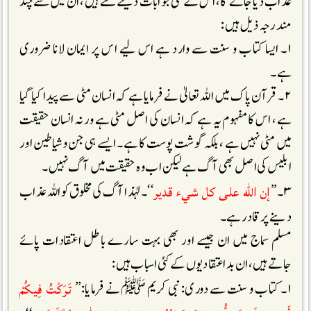
عذاب دیا جائے گا، اس کے کئی جوابات دیئے گئے ہیں، ان میں سے چند
مندرجہ ذیل ہیں:
۱۔ ایسا کتاب و سنت سے وارد ہے اس لیے اس پر ایمان لانا ضروری
ہے۔
۲۔ قرآن پاک میں اللہ تعالیٰ نے فرمایا ہے کہ انسان مٹی سے پیدا کیا گیا
ہے، اس کا مفہوم یہ ہے کہ انسان کی اصل مٹی ہے ورنہ انسان حقیقت
میں مٹی نہیں ہے ، بلکہ گوشت پوست کا ہے۔ ایسے ہی جن و شیاطین اور
ابلیس کی اصل بھی آگ ہے لیکن اب وہ حقیقت میں آگ نہیں۔
إن الله على كل شيء قدير
۳۔ ’’
‘‘۔ لہٰذا آگ کی مخلوق کو اللہ عذاب
دینے پر قادر ہے۔
مسلم سماج میں ان جیسے اور بھی بہت سارے باطل اعتقادات پائے
جاتے ہیں، ان بد اعتقادیوں کے کئی اسباب ہیں :
تَرَكْتُ فِيكُمْ
۱۔ کتاب و سنت سے دوری: نبی کریم ﷺنے فرمایا:’’