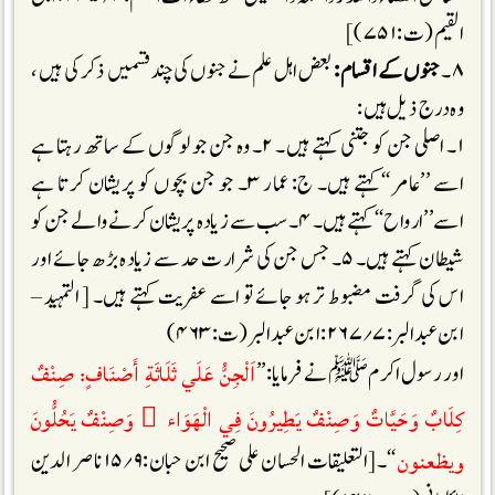
القیم (ت :۷۵۱)]
۸۔
جنوں کے اقسام :
بعض اہل علم نے جنوں کی چند قسمیں ذکر کی ہیں ،
وہ درج ذیل ہیں:
۱۔ اصلی جن کو جتنی کہتے ہیں۔ ۲۔ وہ جن جو لوگوں کے ساتھ رہتا ہے
اسے ’’عامر‘‘کہتے ہیں۔ ج: عمار ۳۔ جو جن بچوں کو پریشان کرتا ہے
اسے’’ارواح‘‘کہتے ہیں۔ ۴۔ سب سے زیادہ پریشان کرنے والے جن کو
شیطان کہتے ہیں۔ ۵۔ جس جن کی شرارت حد سے زیادہ بڑھ جائے اور
اس کی گرفت مضبوط تر ہو جائے تو اسے عفریت کہتے ہیں۔ [ التمہید –
ابن عبد البر:۷؍۲۶۷: ابن عبد البر (ت:۴۶۳)
اَلْجِنُّ عَلَي ثَلَاثَةِ أَصْنَافٍ: صِنْفٌ
اور رسول اکرم ﷺ نے فرمایا:’’
كِلَابٌ وَحَيَّاتٌ وَصِنْفٌ يَطِيرُونَ فِي الْهَوَاء ِ وَصِنْفٌ يَحُلُّونَ
ويظعنون
‘‘۔[التعلیقات الحسان علی صحیح ابن حبان:۹؍۱۵ ناصر الدین