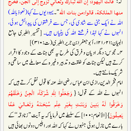
قالت اليهود: إن اللّٰه تبارك وتعالٰي تزوج إلى الجن، فخرج
کہ:’’
منها الملائكة، قالوا:من بنات اللّٰه
‘‘۔
یہودیوں نے کہا (نعوذ باللہ)
اللہ نے ایک جنی سے شادی کی، جس سے فرشتوں کی پیدائش ہوئی،
انہوں نے کہا لہٰذا فرشتے اللہ کی بیٹیاں ہیں۔
[تفسیر الطبری جامع
البیان:۲۱؍۱۲۱، أبو جعفر ابن جریر الطبری (ت:۳۱۰)]
۴۔ مجوس: دیگر ادیان و فرق کی طرح یہ بھی جنات کے وجود کا اقرار
کرتے ہیں لیکن جنات کو خلقت و تدبیر وغیرہ کے معاملے میں ساتھی و
شریک مانتے ہیں۔
امام فخر الدین رازی ابن عباس رضی اللہ عنہ کا قول نقل کرتے ہیں کہ
وَجَعَلُوا لِلّٰهِ شُرَكَآء الْجِنَّ وَخَلَقَهُمْ
انہوں نے اللہ کے قول: {
وَخَرَقُوا لَهُ بَنِينَ وَبَنَـٰتِ بِغَيْرِ عِلْم سُبْحَـٰنَهُ وَتَعَـاليٰ عَمَّا
يَصِفُونَ
} [الأنعام:۱۰۰] کے سلسلے میں فرمایا کہ یہ آیت ’’زنادقہ‘‘کے
بارے میں نازل ہوئی جنہوں نے کہا کہ اللہ اور ابلیس دونوں بھائی ہیں