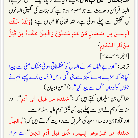
۵
۔ جنات کی تخلیق کب ہوئی :
ویسے تو یہ طے کر پانا ایک مشکل امر ہے،
البتہ قرآن و حدیث سے جو معلوم ہوتا ہے کہ جنات کی تخلیق انسانوں
وَلَقَدْ خَلَقْنَا
کی تخلیق سے پہلے ہوئی ہے، اللہ تعالیٰ کا فرمان ہے: {
الْإِنسٰـنَ مِن صَلْصَالٍ مِّنْ حَمَإ مَّسْنُوْنْ وَالْجَآنَّ خَلَقْنَاهُ مِنْ قَبْلُ
مِنْ نَّارِ السَّمُومِ
}
[الحجر:۲۶۔۲۷]
ترجمہ:
’’ اور بے شک ہم نے انسان کو کھنکھناتی ہوئی خشک مٹی سے پیدا
کیا جو کہ سڑے ہوئے کیچڑ سے بنی تھی، اس (انسان) سے پہلے ہم نے
جنوں کو لو والی آگ سے پیدا کیا‘‘۔
(احسن البیان)
خلقناه من قبل، أى آدم
مقاتل بن سلیمان کہتے ہیں کہ :’’
‘‘۔ اور
جنات کو ہم نے ان سے پہلے پیدا کیا یعنی آدم علیہ السلام سے۔
والجآن
اور قتادۃ بن دعامۃ ،سعید کی طریق سے روایت کرتے ہیں کہ:’’
خلقناه من قبل،وهو إبليس، خُلِق قبل آدم الجان
‘‘
سے مراد