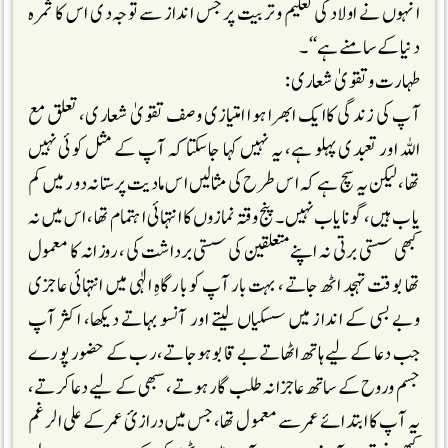
انہوں نے اولاد کی تعلیم و تربیت پر جس انداز سے توجہ دی اس کا ثمرہ
دنیا کے سامنے ہے‘‘۔
طہارت وتقویٰ شعاری:
آپ کی زندگی کاایک ابھرا ہوا امتیازی وصف تقویٰ شعاری، تعلق مع
اللہ اور تعبدی پہلو ہے، یہ نہیں کہا جاسکتا کہ آپ کے مثل کوئی نہیں
تھا، لیکن یہ سچ ہے کہ اس طرح کی مثالیں اس مادیت پرستانہ دور میں کم
یاب ہیں، گو نایاب نہیں۔ پنج وقتہ نمازوں کا انتہائی اہتمام تھا، اس میں نہ
کبھی سستی برتی نہ اپنے متعلقین کی سستی برداشت کی، روزانہ کا معمول
تھا بوقت تہجد اٹھ جاتے، بہت بار آپ کو بارگاہِ الٰہی میں انتہائی عاجزی
وبے بسی کے انداز میں سسکیاں لیتے اور آنسو بہاتے دیکھا، اکثر آپ
جب دعا کے لیے ہاتھ اٹھاتے بے قابو ہوجاتے، رب کے حضور پورے
جسم وروح کے ساتھ عاجزانہ طلب گار ہوتے، سبھی کے لیے دعا کرتے،
یہ آپ کا ابتدائے عمر سے معمول تھا، جس میں درازیٔ عمر کے علی الرغم