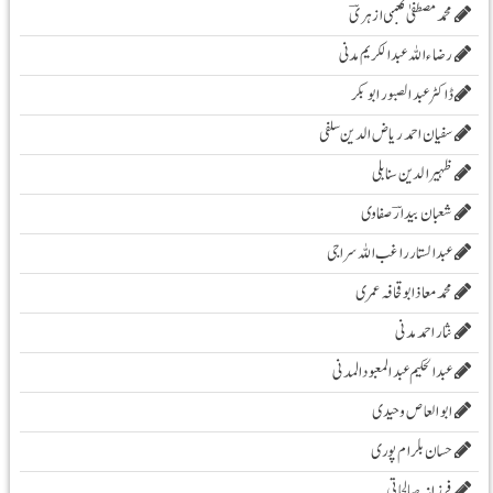
محمد مصطفیٰ کعبی ازہریؔ
رضاء اللہ عبد الکریم مدنی
ڈاکٹر عبد الصبور ابو بکر
سفیان احمد ریاض الدین سلفی
ظہیرالدین سنابلی
شعبان بیدارؔ صفاوی
عبدالستار راغب اللہ سراجی
محمدمعاذابوقحافہ عمری
نثار احمد مدنی
عبدالحکیم عبدالمعبودالمدنی
ابو العاص وحیدی
حسان بلرام پوری
فرزانہ صالحاتی