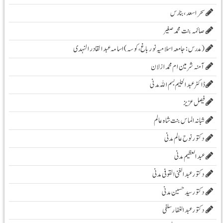
سحر اسعد ،بنارس
صائمہ بنت محمد صغیر
( مدرس :جامعہ اسلامیہ نور باغ، کوسہ )اسامہ عبد القادر النہدی
آمنہ شرمین ام محمد ازلان
ڈاکٹر عبد الحلیم بسم اللہ مدنی
فیصل عزیز
شبانہ الماس بنت شاہ عالم
دکتور نوح عالم مدنی
عبد العظیم مدنی
دکتور عبد الغنی القوفی مدنی
دکتور سید حسین مدنی
دکتور عبدالغفار سلفی