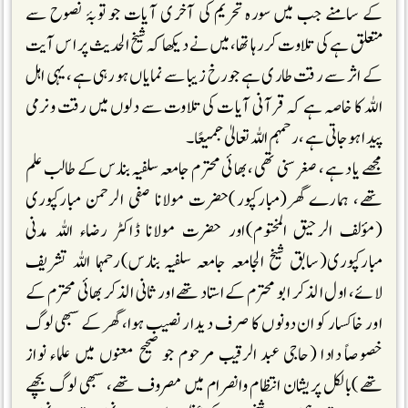
کے سامنے جب میں سورہ تحریم کی آخری آیات جو توبۂ نصوح سے
متعلق ہے کی تلاوت کررہا تھا، میں نے دیکھا کہ شیخ الحدیث پر اس آیت
کے اثر سے رقت طاری ہے جو رخ زیبا سے نمایاں ہورہی ہے، یہی اہل
اللہ کا خاصہ ہے کہ قرآنی آیات کی تلاوت سے دلوں میں رقت ونرمی
پیدا ہوجاتی ہے، رحمہم اللہ تعالیٰ جمیعًا۔
مجھے یاد ہے، صغر سنی تھی، بھائی محترم جامعہ سلفیہ بنارس کے طالب علم
تھے، ہمارے گھر(مبارکپور)حضرت مولانا صفی الرحمن مبارکپوری
(مؤلف الرحیق المختوم)اور حضرت مولانا ڈاکٹر رضاء اللہ مدنی
مبارکپوری(سابق شیخ الجامعہ جامعہ سلفیہ بنارس)رحمہما اللہ تشریف
لائے، اول الذکر ابو محترم کے استاد تھے اور ثانی الذکر بھائی محترم کے
اور خاکسار کو ان دونوں کا صرف دیدار نصیب ہوا، گھر کے سبھی لوگ
خصوصاً دادا (حاجی عبد الرقیب مرحوم جو صحیح معنوں میں علماء نواز
تھے)بالکل پریشان انتظام وانصرام میں مصروف تھے، سبھی لوگ بچھے