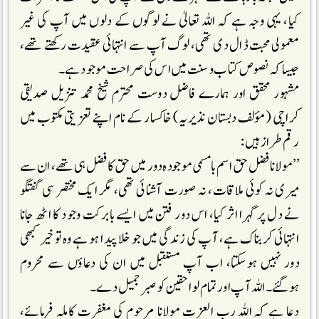
کیا، یہی وجہ ہے کہ اللہ تعالیٰ نے لوگوں کے دلوں میں آپ کی غیر
معمولی محبت ڈال دی تھی، لوگ آپ سے انتہائی عقیدت رکھتے تھے،
جیسا کہ نصوص کتاب وسنت میں اس کی صراحت موجود ہے۔
مشہور محقق اور ہمارے فاضل دوست محترم شیخ محمد تنزیل صدیقی
کراچی (مؤلف دبستان نذیریہ) خاکسار کے نام اپنے تعزیتی مکتوب میں
رقم طراز ہیں:
’’مولانا فضل حق اسم بامسمی موجودہ دور میں حق کا فضل ہی تھے، ان سے
میری نہ کوئی ملاقات، نہ صورت آشنائی تھی، مگر ایک مختصر سی گفتگو
نے دل پر گہرا اثر کیا، اس دور فتن میں ایسے بابرکت وجود کا اٹھ جانا
انتہائی کربناک ہے، آپ کی زندگی میں جو خلا پیدا ہو ہے وہ تو خیر کبھی
دور نہیں ہوسکتا، اب آپ مستقبل میں ان کی دعاؤں سے محروم
ہوگئے۔ اللہ آپ اور تمام لواحقین کو صبر جمیل دے۔
دعا ہے کہ اللہ رب العزت مولانا مرحوم کی مغفرت کاملہ فرمائے،