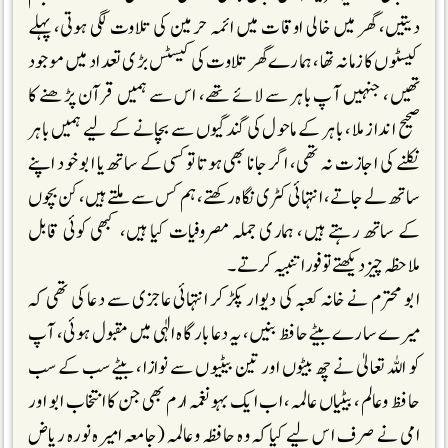
دیتیں، گھر میں خالی اوقات میں ائمہ حرمین کی تلاوت لگی ہوتی، پہلے
کیسٹوں کازمانہ تھا، ہمارے گھر تلاوت کی کیسٹس بڑی تعداد میں موجود
تھیں، جنہیں آپ باہر سے لائے تھے، اس سے ہمیں قرآن پڑھنے کا
صحیح انداز ملا، باہر کے ماحول کی گندگیوں سے بچانے کے لیے ہمیں باہر
نکلنے کی اجازت نہ تھی، اگر جانا بھی ہوتا تو کسی کے ساتھ یا ابو خود اپنے
ساتھ لے جاتے، انتہائی کٹری نگاہ رکھتے، ہم کس سے ملتے ہیں، کن بچوں
کے ساتھ رہتے ہیں، ہماری جملہ مصروفیات کیا ہیں، کبھی کوئی قابل
ملاحظہ چیز دیکھتے تو فورا تنبیہ کرتے۔
ابو محترم نے خانہ کعبہ کی دیوار پکڑ کر انتہائی عاجزی سے دعا کی تھی کہ
میرے سارے بیٹے حافظ بنیں، یہ دعا بارگاہ الٰہی میں مقبول ہوئی، آپ
کو اللہ تعالیٰ نے چھ بیٹوں اور تین بیٹیوں سے نوازا، بیٹے سب کے سب
حافظ وعالم، بیٹیاں عالمہ، اب ایک بہو نغمہ ارم بھی جن کاانتخاب ابو اور
امی نے صرف اس لیے کیا کہ وہ حافظہ وعالمہ (جامعہ امیرہ نورہ ریاض