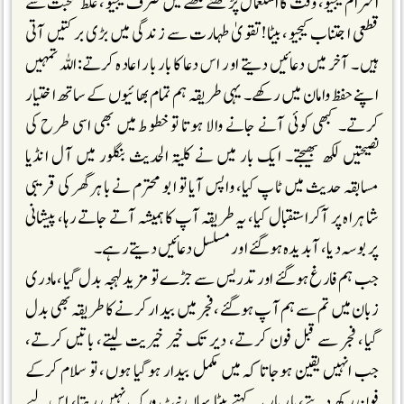
احترام کیجیو، وقت کا استعمال پڑھنے لکھنے میں صرف کیجیو، غلط صحبت سے
قطعی اجتناب کیجیو، بیٹا!تقویٰ طہارت سے زندگی میں بڑی برکتیں آتی
ہیں۔ آخر میں دعائیں دیتے اور اس دعا کا بار بار اعادہ کرتے:اللہ تمہیں
اپنے حفظ وامان میں رکھے۔ یہی طریقہ ہم تمام بھائیوں کے ساتھ اختیار
کرتے۔ کبھی کوئی آنے جانے والا ہوتا تو خطوط میں بھی اسی طرح کی
نصیحتیں لکھ بھیجتے۔ ایک بار میں نے کلیۃ الحدیث بنگلور میں آل انڈیا
مسابقہ حدیث میں ٹاپ کیا، واپس آیا تو ابو محترم نے باہر گھر کی قریبی
شاہراہ پر آکراستقبال کیا، یہ طریقہ آپ کا ہمیشہ آتے جاتے رہا، پیشانی
پر بوسہ دیا، آبدیدہ ہوگئے اور مسلسل دعائیں دیتے رہے۔
جب ہم فارغ ہوگئے اور تدریس سے جڑے تو مزید لہجہ بدل گیا، مادری
زبان میں تم سے ہم آپ ہوگئے، فجر میں بیدار کرنے کا طریقہ بھی بدل
گیا، فجر سے قبل فون کرتے، دیر تک خیر خیریت لیتے، باتیں کرتے،
جب انہیں یقین ہوجاتا کہ میں مکمل بیدار ہوگیا ہوں، تو سلام کرکے
فون رکھ دیتے، بار بار یہ کہتے بیٹا یہاں نیٹ ورک نہیں رہتا، اس لیے