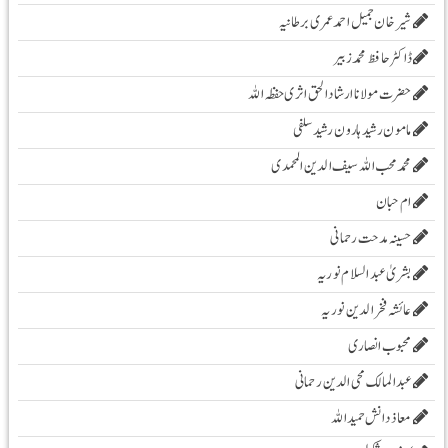
شیرخان جمیل احمد عمری برطانیہ
ڈاکٹر حافظ محمد زبیر
حضرت مولانا ارشادا لحق اثری حفظہ اللہ
مامون رشید ہارون رشید سلفی
محمد محب اللہ سیف الدین المحمدی
ام حبان
حسینہ مدحت رحمانی
بشریٰ عبد السلام نوریہ
عائشہ فخرالدین نوریہ
محبوب انصاری
عبدالمالک محی الدین رحمانی
معاذ دانش حمید اللہ