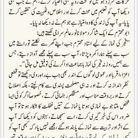
حرکات سرزد ہوتیں تو سخت رویہ بھی اختیار کرتے، ہم نے جب بھی
دیکھا آپ کو تعلیم میں محنت کرنے اور اخلاص وللہیت کی تلقین کرتے
پایا، یہ آپ کی زندگی کا وہ امتیاز ہے جو ہم نے نہ دیکھا نہ پایا۔
ابو محتر م کے ایک شاگرد مولانا نورعالم سراجی لکھتے ہیں:
’’فجر کی نماز کے لیے استاد محترم جب اپنے گھر سے نکلتے تو راستے میں
سب سے پہلے ہمارا کمر ہ پڑتا، آپ سب سے پہلے مجھے آواز دیتے، جس
سے ہمیں روزنہ فجر کی نماز باجماعت ادا کرنے کی توفیق مل جاتی‘‘۔
اعزا،اقربا اور عمومی لوگوں کے اندر بھی جب بے راہ روی دیکھتے تو قطعی
نظر انداز نہ کرتے اور نہ ہی مصلحت پسندی سے کام لیتے، بلکہ اصلاح
کرتے اور بروقت مناسب اور مستحکم رہنمائی کرتے، خصوصاً اگر کوئی ایسا
شخص ملتا جو بے نمازی ہوتا یا نماز کے تئیں غفلت کا شکار ہوتا تو آپ
ضرور اس کی خبر گیری کرتے، اسے سمجھاتے، بہتوں کو دیکھا کہ آپ
کے اثر اور تربیت سے نماز کے پابند ہوگئے،مجھے نہیں یاد کہ کبھی آپ کو
کسی نے نماز کے لیے توجہ دلائی ہو یا نیند سے بیدار کیا ہو، بوقت تہجد