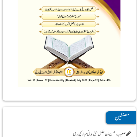
مصنفین
صہیب حسن بن فضل حق مدنی مبارکپوری