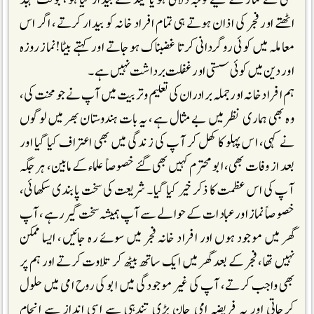
اٹھتے اور فجر کی اذان ہوتے ہی تمام افراد خانہ کو بیدار کرتے، اگر اس
معاملہ میں کوئی روگردانی کرتا غضبناک ہوجاتے اور کہتے بیٹا!نماز روزہ
اور دین میں کوئی سستی اور غفلت برداشت نہیں ہے۔
ہم افراد خانہ اور جملہ برادران کی تعلیم وتربیت میں آپ نے جو محنت کی،
وہ بھی ہماری نظر میں بے مثال ہے، یہ بات ہندوستان بھر میں لوگوں
نے کہی، اس پہلو کا کھل کر آپ کی زندگی میں بھی اعتراف کیا گیا اور
بعد از وفات بھی، ابو محترم کہیں بھی گئے خصوصاً علماء کے مابین، ہر جگہ
آپ کی اس عظمت کا ذکر خیر کیا گیا۔ شریعت کی سخت پابندی سکھائی،
خصوصاً نماز اور عبادات کے حوالے سے آپ ہمیشہ سخت گیر رہے، آپ
گھر میں موجود ہوں اور افراد خانہ فجر میں سوئے رہ جائیں، ایسا ممکن
نہیں تھا، فجر کے بعد گھر میں ایک ساتھ بیٹھ کر تلاوت کرتے اور ہم پر
بھی واجب کرتے، آپ کی غیر موجودگی میں ابو کی روح امی میں حلول
کرجاتی اور یہ فریضہ امی جان بڑی تندہی سے اسی انداز سے انجام