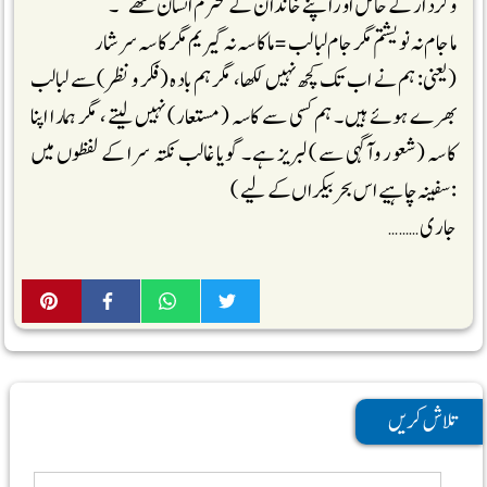
وکردار کے حامل اور اپنے خاندان کے محترم انسان تھے‘‘۔
ما جام نہ نویشتم مگر جام لبالب = ما کاسہ نہ گیریم مگر کاسہ سرشار
(یعنی: ہم نے اب تک کچھ نہیں لکھا، مگر ہم بادہ (فکر ونظر) سے لبالب
بھرے ہوئے ہیں۔ ہم کسی سے کاسہ (مستعار) نہیں لیتے، مگر ہمارا اپنا
کاسہ (شعور وآگہی سے) لبریز ہے۔ گویا غالب نکتہ سرا کے لفظوں میں
:سفینہ چاہیے اس بحر بیکراں کے لیے)
جاری ………
تلاش کریں