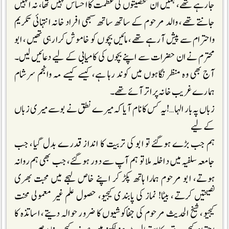
جارہے تھے، ہمیں ان شخصیتوں کی عظمت کا احساس نہیں تھا، نہ انہیں
جانتے تھے، والد مرحوم کے ساتھ ساتھ سبھی افراد خانہ انتہائی تکریم
واحترام سے پیش آرہے تھے، مائیں بچوں کو خاموش کرارہی تھیں، ابو
محترم نے ان حضرات سے اپنے بچوں کی کامیابی کے لیے دعائیں لیں۔
آج بھی وہ منظر نگاہوں میں کوند رہا ہے، کیسے کیسے مہ وانجم سرشام
ہمارے غریب خانہ پر اتر آئے تھے۔
زباں پہ بار الہا…!یہ کس کا نام آیا کہ میرے نطق نے بوسے میری زباں
کے لیے
ہم جب بڑے ہوگئے تو ابو کی تربیت کا انداز قدرے بدل گیا، جب
جامعہ سلفیہ میں داخلہ ملا تو ہم آپ سے دور ہوگئے، جب بھی ہم روانہ
ہوتے، ابو مرحوم ہمارا ہاتھ پکڑ کر اپنے خاص لہجے میں محبت بھری
نصیحتیں کرتے، بیٹا! نماز کی پابندی کیجیو، حصول علم غیر معمولی محنت
کیجیو، شیخ الحدیث مرحوم کی جفاکوشیوں کا ضرور حوالہ دیتے، اساتذہ کا