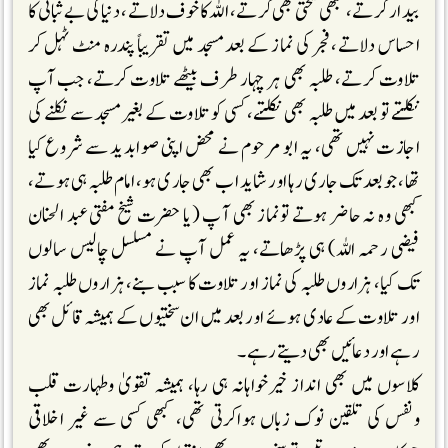
بیدار کرتے، کبھی سختی بھی کرتے، اللہ کا خوف دلاتے، دنیا کی بے ثباتی کا
احساس دلاتے، فجر کی نماز کے بعد مسجد میں تقریباً پندرہ منٹ ٹہل کر
تلاوت کرتے، طلبہ بھی ہر چہار طرف بیٹھے تلاوت کرتے، جب آپ
نکلتے تو بعد میں طلبہ بھی نکلتے، کسی کو تلاوت کے بغیر مسجد سے نکلنے کی
اجازت نہیں تھی، یہ ابو مرحوم نے محض اپنی صوابدید سے شروع کیا
تھا، جو بعد تک جاری رہا اور شاید اب بھی جاری ہو، امام طلبہ ہی ہوتے،
کبھی وہ نہ حاضر ہوتے تونماز بھی آپ (یا حضرت شیخ مفتی عبد الحنان
فیضی رحمہ اللہ) ہی پڑھاتے، یہ عمل آپ نے مسلسل چالیس سالوں
تک کیا، ہزاروں طلبہ کی نماز اور تلاوت کا سبب بنے، ہزاروں طلبہ نماز
اور تلاوت کے عادی ہوئے اور بعد میں ان سختیوں کے ہمیشہ قائل بھی
رہے اور دعائیں بھی دیتے رہے۔
کلاسوں میں بھی انداز خیرخواہانہ ہی رہا، ہمیشہ تقویٰ وطہارت قلب
ونفس کی تلقین نوک زباں ہواکرتی تھی، کبھی کسی سے غیر اخلاقی