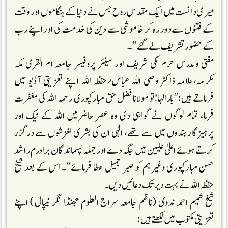
میری دانست میں ایک مقدس روح جس نے دنیا کے ہنگاموں اور وقت
کے فتنوں سے دور رہ کر خاموشی سے دین کی خدمت کی اور اپنے رب
کے حضور تشریف لے گئے‘‘۔
مفتی ومدرس حرم مکی شریف اور سینئر پروفیسر جامعہ ام القریٰ مکہ
مکرمہ،علامہ ڈاکٹر وصی اللہ عباس؍حفظہ اللہ اپنے تعزیتی آڈیو میں
فرماتے ہیں:’’بارالہا!تو مولانا فضل حق مبارکپوری رحمہ اللہ کی مغفرت
فرما، تمام لوگوں نے گواہی دی وہ عصر حاضرمیں اللہ کے نیک اور
پرہیزگار بندوں میں سے تھے، الٰہی ان کی بشری لغزشوں سے درگزر
کرتے ہوئے اعلیٰ علیین میں جگہ دے اور جملہ پسماندگان برادرم راشد
حسن مبارکپوری وغیرہم کو صبر جمیل عطا فرمائے‘‘۔ اس کے بعد شیخ
حفظہ اللہ نے بہت دیر تک دعائیں دیں۔
شیخ شمیم احمد ندوی (ناظم جامعہ سراج العلوم جھنڈا نگر نیپال) اپنے
تعزیتی مکتوب میں لکھتے ہیں: