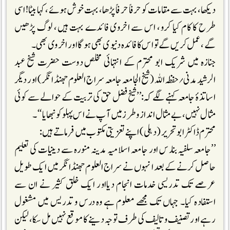
دیکھا، بہت سے مقامات کوحرفاً حرفاً پڑھا، بہت خوش ہوئے، کہا بیٹا!اسی
طرح کا کام کیا کرو، اس سے اخروی فائدے بہت ہیں، لوگ پڑھیں
گے، عمل کریں گے تو اس کا فائدہ دنیوی بھی ہوگا اور اخروی بھی۔
جنازہ میں شریک ابو محترم کے انتہائی مخلص دوست حضرت شیخ عبد
الرشید مدنی؍حفظہ اللہ (شیخ الجامعہ جامعہ سراج العلوم جھنڈا نگر) اور دیگر
اساتذۂ جامعہ کہنے لگے کہ:’’شیخ فضل حق کی تربیت کے حوالے سے کوئی
مثال نہیں، بے مثال انداز وطرز میں آپ نے اس پہلو کو نبھایا‘‘۔
محترم ڈاکٹرابوتحریر (دہلی) اپنے تعزیتی مکتوب میں فرماتے ہیں:
’’جامعہ سلفیہ بنارس اور جامعہ اسلامیہ مدینہ منورہ سے دینیات کی تعلیم
حاصل کرنے کے بعد انہوں نے سراج العلوم جھنڈا نگر میں ایک طویل
عرصے تک تدریسی خدمات انجام دیااور ایک خلق کثیر نے ان سے
استفادہ کیا۔ جہاں تک مجھے معلوم ہے وہ درس و تدریس میں مشغول
رہے اور تصنیف و تالیف کی طرف توجہ دینے کا موقع نہیں مل سکا، لیکن