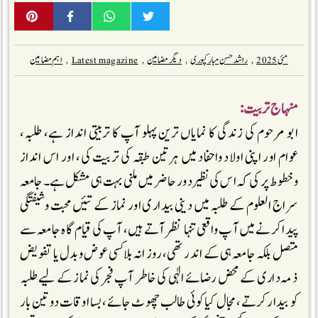
مئی 2025
,
راشد حسن مبارکپوری
,
دیگر مضامین
,
Latest magazine
,
اہم مضامین
منہاج تربیت:
ابو مرحوم کی زندگی کا نمایاں ترین پہلو آپ کا تربیتی انداز ہے، طلبہ،
عوام اور اپنی اولاد واحفاد میں ہرتین طبقہ کی تربیت کی، اور اس انداز
وخطوط پر کی کہ اس کی نظیر دور حاضر میں ملنی بہت ہی مشکل ہے۔جامعہ
سراج العلوم کے طلبہ میں دینی بیداری اور نماز کے تئیں محبت وشیفتگی
پیدا کرنے میں آپ واقعی تنہا نظر آتے ہیں، آپ کی قیام گاہ جامعہ سے
متصل بلکہ جامعہ ہی کے اندر تھی، روز انہ بلاکسی عوض وبدل یا تفویض
ذمہ داری کے محض رضائے الٰہی کی خاطر آپ فجر کی نماز کے لیے طلبہ
کو بیدار کرتے، مجال کیا کوئی طالب چھوٹ جائے، بسا اوقات دو تین بار