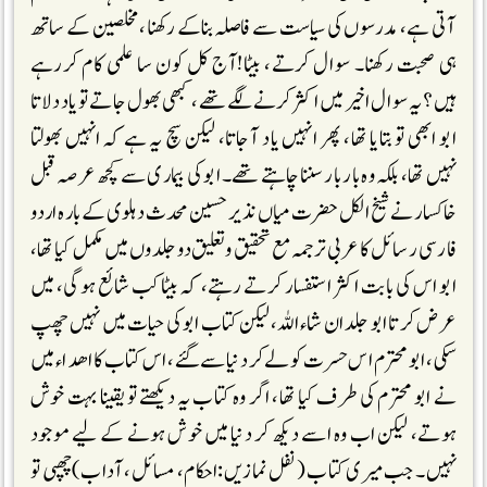
آتی ہے، مدرسوں کی سیاست سے فاصلہ بناکے رکھنا، مخلصین کے ساتھ
ہی صحبت رکھنا۔ سوال کرتے، بیٹا!آج کل کون سا علمی کام کررہے
ہیں؟ یہ سوال اخیر میں اکثر کرنے لگے تھے، کبھی بھول جاتے تو یاد دلاتا
ابو ابھی تو بتایا تھا، پھر انہیں یاد آجاتا، لیکن سچ یہ ہے کہ انہیں بھولتا
نہیں تھا، بلکہ وہ بار بار سننا چاہتے تھے۔ ابو کی بیماری سے کچھ عرصہ قبل
خاکسار نے شیخ الکل حضرت میاں نذیر حسین محدث دہلوی کے بارہ اردو
فارسی رسائل کا عربی ترجمہ مع تحقیق وتعلیق دو جلدوں میں مکمل کیا تھا،
ابو اس کی بابت اکثر استفسار کرتے رہتے، کہ بیٹا کب شائع ہوگی، میں
عرض کرتا ابو جلد ان شاء اللہ،لیکن کتاب ابو کی حیات میں نہیں چھپ
سکی، ابو محترم اس حسرت کو لے کر دنیا سے گئے، اس کتاب کا اھداء میں
نے ابو محترم کی طرف کیا تھا، اگر وہ کتاب یہ دیکھتے تو یقینا بہت خوش
ہوتے، لیکن اب وہ اسے دیکھ کر دنیا میں خوش ہونے کے لیے موجود
نہیں۔ جب میری کتاب (نفل نمازیں:احکام، مسائل، آداب)چھپی تو