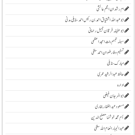
ام رشدان انجم عائشی
ابو عبد اللہ اشتیاق احمد بن رئیس احمد سنابلی مدنی
ابو عفیفہ فرقان جمیل رحمانی
سہلہ تبسم بنت امجد اعظمی
تسنیم وفا رضوان احمد سلفی
مبارک سنابلی
حافظ عبدالرشید عمری
ادارہ
ابوالمرجان فیضی
مسعود عبد الغفار بخاری
أم محمد خوشنما مصلح الدین
عبدالجبار انعام اللہ سلفی