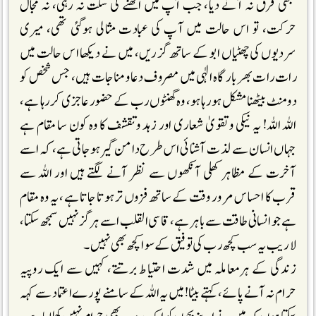
کبھی فرق نہ آنے دیا، جب آپ میں اٹھنے کی سکت نہ رہی، نہ مجال
حرکت، تو اس حالت میں آپ کی عبادت مثالی ہوگئی تھی، میری
سردیوں کی چھٹیاں ابو کے ساتھ گزریں، میں نے دیکھا اس حالت میں
رات رات بھر بارگاہ الٰہی میں مصروف دعا ومناجات ہیں، جس شخص کو
دومنٹ بیٹھنا مشکل ہورہا ہو، وہ گھنٹوں رب کے حضور عاجزی کررہا ہے،
اللہ اللہ! یہ نیکی وتقویٰ شعاری اور زہد وتقشف کا وہ کون سا مقام ہے
جہاں انسان سے لذت آشنائی اس طرح دامن گیر ہوجاتی ہے، کہ اسے
آخرت کے مظاہر کھلی آنکھوں سے نظر آنے لگتے ہیں اور اللہ سے
قرب کا احساس مرور وقت کے ساتھ فزوں تر ہوتا جاتا ہے، یہ وہ مقام
ہے جو انسانی طاقت سے باہر ہے، قاسی القلب اسے ہرگز نہیں سمجھ سکتا،
لاریب یہ سب کچھ رب کی توفیق کے سوا کچھ بھی نہیں۔
زندگی کے ہرمعاملہ میں شدت احتیاط برتتے، کہیں سے ایک روپیہ
حرام نہ آنے پائے، کہتے بیٹا!میں یہ اللہ کے سامنے پورے اعتماد سے کہہ