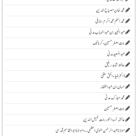
محمد خان مصباح الدین
محمد اسلم محمد اکرم سنابلی
عبد المجید بن عبد الوہاب مدنی
بنت اصغر حسین، کرناٹک
عبدالمعید مدنی
حافظ شاہد رفیق
ڈاکٹر ضیاء الحق سلفی
حسان بن عبدالغفار
محمد مبارک مدنی
بنت اصغر حسین
عائشہ أمۃ النور بنت جمیل الدین
مولانا عبد الرحمن مئوی اعظمی ۔و مولانا ابوالقاسم قدسی