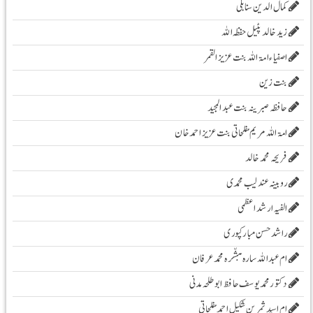
کمال الدین سنابلی
زیدخالد پٹیل حفظہ اللہ
اصفیاء امۃ اللہ بنت عزیز القمر
بنت زین
حافظہ صبرینہ بنت عبد المجید
امۃ اللہ مریم مفلحاتی بنت عزیز احمد خان
فریحہ محمد خالد
روبینہ عندلیب محمدی
الفیہ ارشد اعظمی
راشد حسن مبارکپوری
ام عبداللہ سارہ مبشّرہ محمد عرفان
دکتور محمد یوسف حافظ ابو طلحہ مدنی
ام اسید ثمرین شکیل احمد مفلحاتی