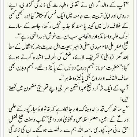
’’آپ کے والد گرامی نے تقویٰ وطہارت کی زندگی گزاری، اپنے
دروس اور اپنی تربیت سے جامعہ میں ایک نسل کومتاثر کیا اور کبھی کسی
کے خلاف دل میں کینہ یا حسد کا جذبہ نہیں رکھا، جامعہ کے سارے
لوگ طلبہ واساتذہ اور انتظامیہ سب ان سے خوش اور راضی رہے‘‘۔
شیخ اصغر علی امام مہدی سلفی (امیر جمعیت اہل حدیث ہند)انتقال کے معاً
بعد گھر (دہلی) تشریف لائے، نعش کی طرف اشارہ کرتے ہوئے
کہا:’’حضرت مولانا جسم وروح دونوں کے پاکیز ہ تھے، جسم وبدن بھی
صاف شفاف اور روح بھی پاکیزہ وطاہر‘‘۔
آپ کے ایک شاگرد شیخ عبدالمتین سراجی اپنے تعزیتی مضمون میں لکھتے
ہیں:
’’یہ سانحہ کس قدر اندوہناک اور جانکاہ ہے کہ خانوادۂ مبارکپور کے علمی
ورثے کے امین، معلم اخلاص وتقویٰ اور داعیٔ کتاب وسنت شیخ فضل
حق مدنی مبارکپوری رحمہ اللہ ہم سے رخصت ہوگئے۔ ان کی زندگی