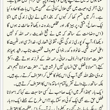
سکتا ہوں کہ میں نے اپنے بچوں کو ایک روپیہ بھی حرام نہیں کھلایا ہے۔
اپنی آخری وصیت میں بھی حلال کمائی کے ضمن میں اس بات کا اعادہ کیا
ہے۔ اگر میں قسم کھا کر کہوں کہ بخدا میں نے اپنی زندگی میں اتنا
نیک،صالح، متقی، پرہیزگار اور مخلص بندہ نہ دیکھا تو حانث نہ ہوں گا
(اس وضاحت کے ساتھ کہ میں نے شیخ الحدیث رحمہ اللہ کو نہیں
دیکھا)، آپ کو پوری زندگی نیکی، تقویٰ شعاری، خداترسی اور للہیت کا
اعلیٰ نمونہ تھی۔ خانوادہ کدربٹوا کی معروف شخصیت جناب رشید بھیا جو
حضرت مولانا عبدالرؤف رحمانی رحمہ اللہ کے فرزند ہوتے تھے، اکثر
کہتے:’’مولانا فضل حق انسان نہیں فرشتہ ہیں‘‘۔ حضرت مولانا شمیم احمد
ندوی حفظہ اللہ بھی آپ کی اس پہلو کا کھل کر اعتراف کرتے رہے ہیں۔
بلکہ ساتھ رہنے والے تقریباً تمام اساتذہ اس کااعتراف کرتے ہیں۔
ایک بار جھنڈانگر میں ایک صاحب نے کسی مناسبت سے کہاکہ :مولانا
فضل حق سے بھی نیک کوئی ہوسکتا ہے!!اس طرح کے جملے ایک دو بار
نہیں، بلکہ بارہا سنے گئے، ہرکھلے دل نے آپ کی اس عظمت کا اعتراف