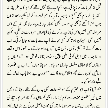
قبل از فجر بات کرنا پڑتی ہے، ہم اب بچے نہیں تھے کہ ابو کا یہ طریقہ نہ
سمجھ پاتے، ہم بھی کہتے، ابو جب آپ کو سہولت ہوکر لیا کیجیے، بعد ازاں
جب مئو آگئے تو بھی یہ سلسلہ کبھی کبھار جاری رہا، حالانکہ عمر کے اس
مرحلہ میں ہمیں اس کی (بیدار کرنے کی) چنداں ضرورت نہ تھی، لیکن
ہمیں بھی اطمینان ہوتا کہ کسی بہانے آپ سے بات ہوجایا کرتی۔ اب
بات کرتے تو اکثر باتوں باتوں میں آبدیدہ ہوجاتے، یہ عموماً اس وقت
ہوتا جب میں اپنی کوئی علمی پیش رفت بتاتا، خوش ہوتے، زباں پر
دعاؤں کا لامتناہی سلسلہ جاری ہوجاتا۔ سوچتا ہوں کہ اب یہ مخلصانہ
دعائیں کون دے گا، اخلاص ووفا سے معمور یہ بے ہمتا باب ہمیشہ کے
لیے بند ہوگیا۔
مئو آیا تو اب ابو محترم کے موضوعات بھی بدل گئے تھے، بیٹا!تدریس
میں غیر معمولی محنت سے کام لینا، ذرا بھی کوتاہی نہ کرنا، بھر پور تیاری
سے باوضو درس میں حاضر ہونا، ابتدا کی محنت اصل ہوتی ہے جو ہمیشہ کام