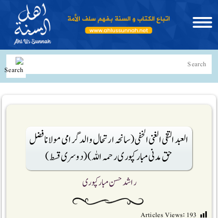
العبد التقی الغنی الخفی (سانحہ ارتحال والدگرامی مولانا فضل
حق مدنی مبارکپوری رحمہ اللہ)(دوسری قسط)
راشد حسن مبارکپوری
Articles Views:
193