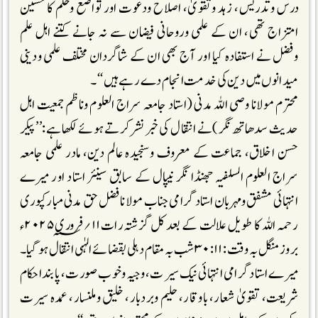
درس وتدریس، زہد وتقویٰ، اصلاح ودعوت اور تواضع وحلم کا حسین
امتزاج تھی، ان کے علمی وروحانی فیضان سے نہ جانے کتنے اہل علم
وفضل نے استفادہ کیا اور آج بھی ان کے شاگردان مختلف علمی ودینی
میدانوں میں دین کی خدمت انجام دے رہے ہیں‘‘۔
محترم مولانا وصی اللہ مدنی (استاد جامعہ سراج العلوم وناظم جمعیت اہل
حدیث سدھاتھ نگر)نے انتقال کی خبر نشر کرتے ہوئے لکھا ہے:’’پیکر
حسن اخلاق، جماعت کے معروف وسنجیدہ عالم دین، مادر علمی جامعہ
سراج العلوم السلفیہ جھنڈا نگر نیپال کے سابق سینئر استاد اور میرے
انتہائی مشفق ومہربان استاد گرامی جناب مولانا فضل حق مدنی مبارکپوری
رحمہ اللہ کا طویل علالت کے بعد کل گزشتہ رات۱۱ ؍فروری۲۰۲۵؁ء
بروز منگل بہ وقت :۳۰:۱۱ شب بہ مقام دہلی بقضائے الہٰی انتقال ہوگیا۔
میرے استاد گرامی انتہائی نیک سیرت، وجیہ وخوب صورت، پابنداحکام
شریعت، تقویٰ شعار، باوقار، حلیم وبردبار، خلیق وملنسار، عمدہ سیرت