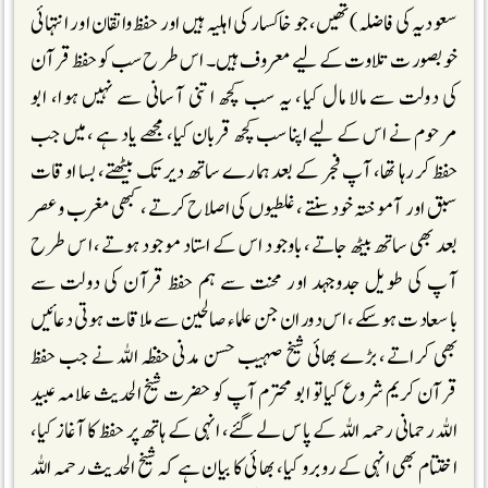
سعودیہ کی فاضلہ)تھیں، جو خاکسار کی اہلیہ ہیں اور حفظ واتقان اور انتہائی
خوبصورت تلاوت کے لیے معروف ہیں۔ اس طرح سب کو حفظ قرآن
کی دولت سے مالا مال کیا، یہ سب کچھ اتنی آسانی سے نہیں ہوا، ابو
مرحوم نے اس کے لیے اپنا سب کچھ قربان کیا، مجھے یاد ہے ، میں جب
حفظ کررہا تھا، آپ فجر کے بعد ہمارے ساتھ دیر تک بیٹھتے، بسا اوقات
سبق اور آموختہ خود سنتے، غلطیوں کی اصلاح کرتے، کبھی مغرب وعصر
بعد بھی ساتھ بیٹھ جاتے، باوجود اس کے استاد موجود ہوتے، اس طرح
آپ کی طویل جدوجہد اور محنت سے ہم حفظ قرآن کی دولت سے
باسعادت ہوسکے، اس دوران جن علماء صالحین سے ملاقات ہوتی دعائیں
بھی کراتے، بڑے بھائی شیخ صہیب حسن مدنی حفظہ اللہ نے جب حفظ
قرآن کریم شروع کیا تو ابو محترم آپ کو حضرت شیخ الحدیث علامہ عبید
اللہ رحمانی رحمہ اللہ کے پاس لے گئے، انہی کے ہاتھ پر حفظ کا آغاز کیا،
اختتام بھی انہی کے روبرو کیا، بھائی کا بیان ہے کہ شیخ الحدیث رحمہ اللہ