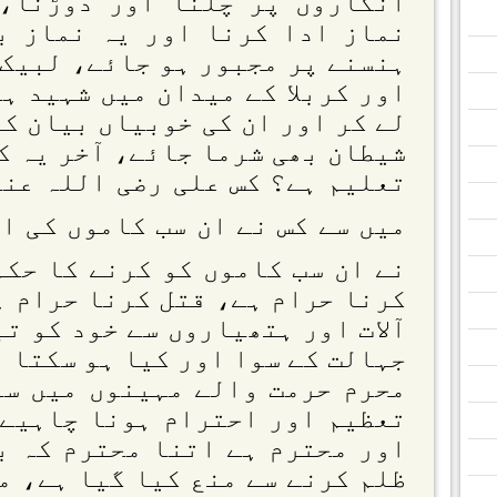
انگاروں پر چلنا اور دوڑنا، 
نماز ادا کرنا اور یہ نماز ب
ہنسنے پر مجبور ہو جائے، لبیک 
اور کربلا کے میدان میں شہید ہ
لے کر اور ان کی خوبیاں بیان کر
شیطان بھی شرما جائے، آخر یہ ک
تعلیم ہے؟ کس علی رضی اللہ عنہ
میں سے کس نے ان سب کاموں کی ا
نے ان سب کاموں کو کرنے کا حکم
کرنا حرام ہے، قتل کرنا حرام ہ
آلات اور ہتھیاروں سے خود کو ت
جہالت کے سوا اور کیا ہو سکتا 
محرم حرمت والے مہینوں میں سے
تعظیم اور احترام ہونا چاہیے،
اور محترم ہے اتنا محترم کہ ب
ظلم کرنے سے منع کیا گیا ہے، م