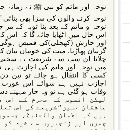
نوحہ اور ماتم کو نبی ﷺ نے زمانۂ جا
نوحہ کرنے والوں کی سزا بھی بتائی کہ
نوحہ و ماتم کے بعد بنا توبہ کے مر 
اس حال میں اٹھایا جائے گا کہ اس ک
اور خارش (کھجلی)کی قمیص ہوگی، ما
گریبان پھاڑنا، میت کی خوبیاں بیان کر
چلانا ان سب سے شریعت نے سختی 
میں نوحہ اور ماتم کی اجازت ہی نہی
کسی کا انتقال ہو جائے تو تین د
اجازت نہیں ہے سوائے اس عورت
وفات ہو گئی ہے تو وہ چار مہینے 
لیکن افسوس کہ محرم کے اس مہ
عاشقان حسین‘‘شریعت کی اس تعل
ہیں کہ الامان والحفیظ، جسموں
چھری اور زنجیروں سے خود کو خ