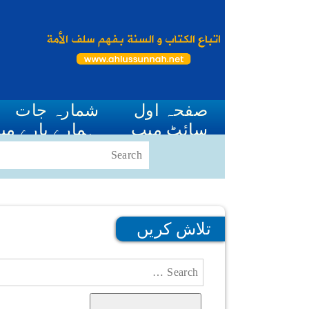
صفحہ اول
شمارہ جات
سائٹ میپ
ہمارے بارے می
تلاش کریں
Search