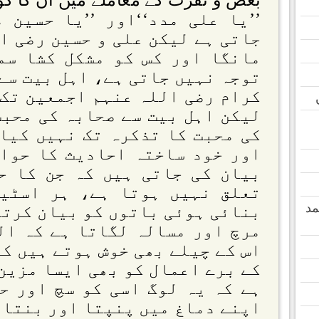
بغض و نفرت کے معاملے میں ان کا کو
’’یا علی مدد‘‘اور ’’یا حسین 
جاتی ہے لیکن علی و حسین رضی ا
مانگا اور کس کو مشکل کشا سم
توجہ نہیں جاتی ہے، اہل بیت سے
کرام رضی اللہ عنہم اجمعین تک 
لیکن اہل بیت سے صحابہ کی محبت
کی محبت کا تذکرہ تک نہیں کیا
اور خود ساختہ احادیث کا حوال
بیان کی جاتی ہیں کہ جن کا ح
تعلق نہیں ہوتا ہے، ہر اسٹیج
مد
بنائی ہوئی باتوں کو بیان کرتا
مرچ اور مسالہ لگاتا ہے کہ ال
اس کے چیلے بھی خوش ہوتے ہیں کہ
کے برے اعمال کو بھی ایسا مزین 
ہے کہ یہ لوگ اسی کو سچ اور ح
اپنے دماغ میں پنپتا اور بنتا 