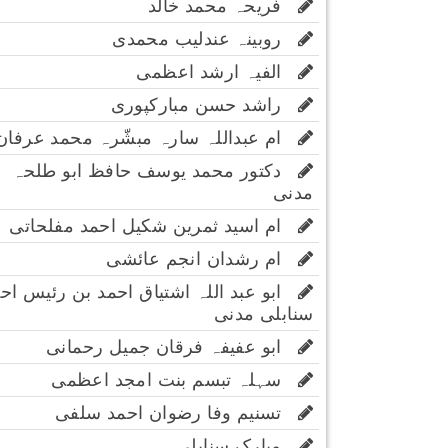
فریحہ محمد خالد
روبینہ عندلیب محمدی
الفیہ ارشد اعظمی
راشد حسن مبارکپوری
ام عبداللہ سارہ مبشّرہ محمد عرفان
دکتور محمد یوسف حافظ ابو طلحہ
مدنی
ام اسید ثمرین شکیل احمد مفلحاتی
ام رشدان انجم عائشی
ابو عبد اللہ اشتیاق احمد بن رئیس اح
سنابلی مدنی
ابو عفیفہ فرقان جمیل رحمانی
سہلہ تبسم بنت امجد اعظمی
تسنیم وفا رضوان احمد سلفی
مبارک سنابلی