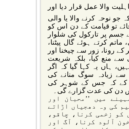
ہلیت والا عمل قرار دیا اور
 جو نوحہ کرنے والا یا والی
جائے تو قیامت کے دن اس کو
ے جسم پر تارکول کی شلوار
تم کرتے ہوئے گال پیٹنا،
 کے رونا، زور سے چیخنا اور
سے منع کیا، بلکہ شریعت
ں، ہاں یہ کہا گیا کہ اگر
ن سے زیادہ سوگ منانے کی
 کے کہ جس کے شوہر کی
دس دن کی عدت گزارے گی۔
ینے میں ’’محبان اور
یم کی وہ دھجیاں اڑاتے
 کو زخمی کرنا، چاقو،
ون آلود کرنا، آگ اور