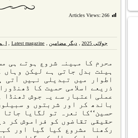
Articles Views:
266
جولائی 2025
,
دیگر مضامین
,
Latest magazine
,
اہم
محرم کا مہینہ شروع ہوتے ہی مس
ہیئت بدل جاتی ہے لیکن وہاں ک
اطوار میں تبدیلی نہیں آتی ہ
ذریعے اسلامی حمیت کا ڈھنڈورا
عملی اعتبار سے یہ جوش ٹھنڈا ہ
باندھ کر اور شربتوں و سبیلوں
حسین‘‘کا نعرہ تو لگایا جاتا ہ
حقیقی تقاضوں کو فراموش کر دی
رکھنا مشروع کیا گیا اور کہا
پچھلے ایک سال کے گناہ معاف