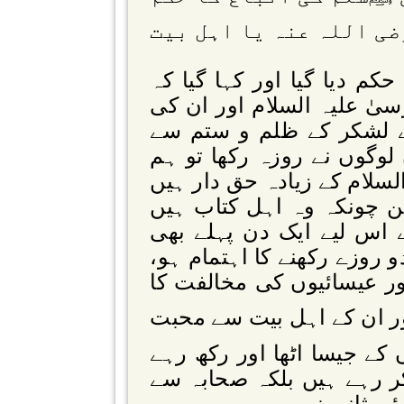
ضی اللہ عنہ یا اہل بیت
م دیا گیا اور کہا گیا کہ
یٰ علیہ السلام اور ان کی
 لشکر کے ظلم و ستم سے
وگوں نے روزہ رکھا تو ہم
لسلام کے زیادہ حق دار ہیں
کن چونکہ وہ اہل کتاب ہیں
اس لیے ایک دن پہلے بھی
و روزے رکھنے کا اہتمام ہو،
ر عیسائیوں کی مخالفت کا
ور ان کے اہل بیت سے محبت
 کے جیسا اٹھا اور رکھ رہے
کر رہے ہیں بلکہ صحابہ سے