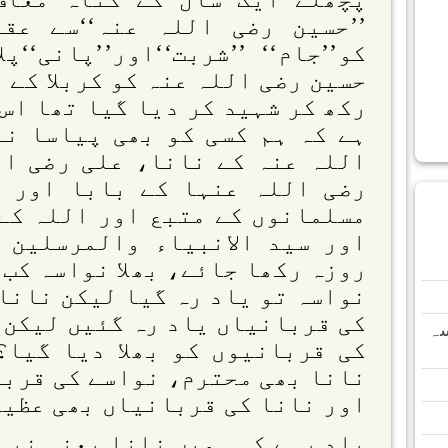
’’حسین رضی اللہ عنہ‘‘سے عق
کو’’جام‘‘ ’’شربت‘‘اور’’پانی‘‘
حسین رضی اللہ عنہ کو کربلا کے 
رکھ کر شہید کر دیا گیا تھا اس 
ہے کہ ہم کسی کو بھی پیاسا نہ
اللہ عنہ کے نانا، علی رضی ال
رضی اللہ عنہا کے بابا اور ا
مسلمانوں کے متبع اور اللہ کے
اور سید الانبیاء والمرسلین 
روزہ رکھا جائے، بھلا نواسہ کب 
نواسہ تو یاد رہ گیا لیکن نانا 
کی قربانیاں یاد رہ گئیں لیکن 
سہ
کی قربانیوں کو بھلا دیا گیا؟
نانا بھی محترم، نواسے کی قربا
اور نانا کی قربانیاں بھی عظیم
یاد رہے کہ ہمیں نانا یعنی نبی