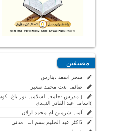
مصنفین
سحر اسعد ،بنارس
صائمہ بنت محمد صغیر
( مدرس :جامعہ اسلامیہ نور باغ، کو
)اسامہ عبد القادر النہدی
آمنہ شرمین ام محمد ازلان
ڈاکٹر عبد الحلیم بسم اللہ مدنی