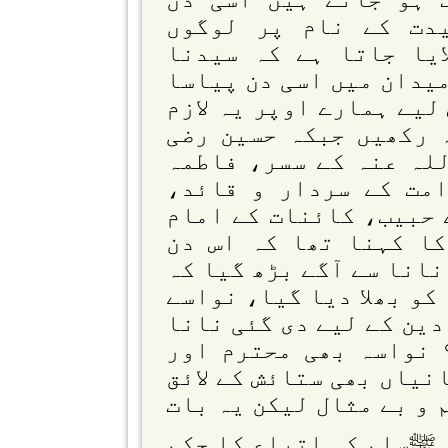
یدت کے نام پر لوگوں
پلایا جاتا ہے کہ سیدنا
میدان میں اسی دن پیاسا
لیے ہمارے اوپر یہ لازم
 رکھیں جبکہ حسین رضی
لہ عنہ کے سسر، فاطمہ
مت کے سردار و قائد،
 حبیب، کائنات کے امام
کا کہنا تھا کہ اس دن
نانا سے آگے بڑھ گیا کہ
کو بھلا دیا گیا، نواسے
دین کے لیے دی گئی نانا
 نواسہ بھی محترم اور
نیاں بھی ستائش کے لائق
 و بے مثال لیکن یہ بات
 ﷺسلم کی اتباع کا حکم