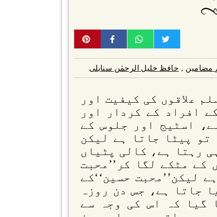
 مضامین
,
حافظ خلیل الرحمٰن سنابلی
لم علاقوں کی کیفیت اور
ے افراد کے کردار اور
ے، اسٹیج اور جلوس کے
 تو پیٹا جاتا ہے لیکن
ی رہتا ہے، کالی پٹیاں
 کے مٹکے لگا کر’’محبت
ے لیکن’’محبت حسین‘‘کے
ا جاتا ہے، جس دن روزہ
 گیا کہ اس کی وجہ سے
 ہو جاتے ہیں اسی دن