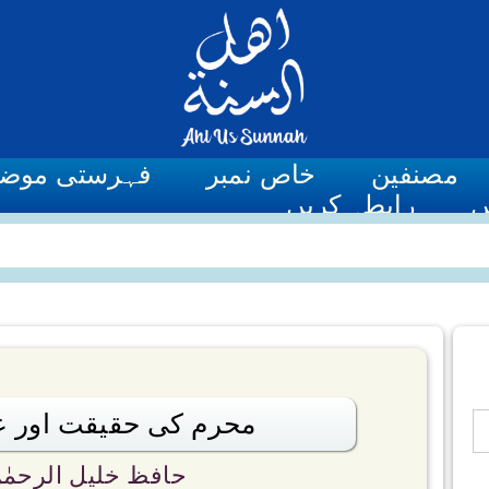
مصنفین
خاص نمبر
فہرستی موض
ں
رابطہ کریں
محرم کی حقیقت اور 
حافظ خلیل الرحمٰ