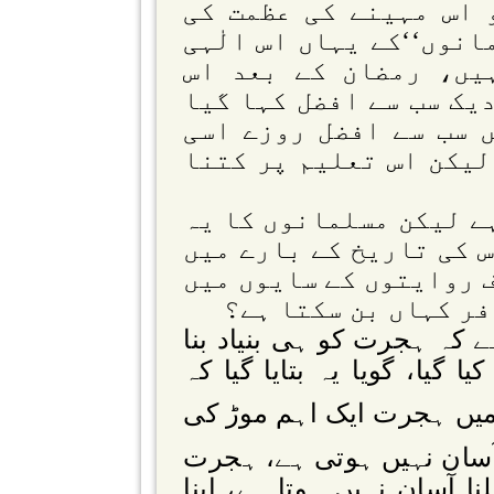
 اس مہینے کی عظمت کی
انوں‘‘کے یہاں اس الٰہی
یں، رمضان کے بعد اس
یک سب سے افضل کہا گیا
 سب سے افضل روزے اسی
لیکن اس تعلیم پر کتنا
ہے لیکن مسلمانوں کا یہ
س کی تاریخ کے بارے میں
 روایتوں کے سایوں میں
فر کہاں بن سکتا ہے؟
ے کہ ہجرت کو ہی بنیاد بنا
 گیا، گویا یہ بتایا گیا کہ
میں ہجرت ایک اہم موڑ کی
آسان نہیں ہوتی ہے، ہجرت
ا آسان نہیں ہوتا ہے، اپنا