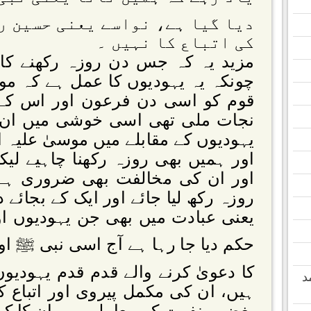
دیا گیا ہے، نواسے یعنی حسین ر
کی اتباع کا نہیں ۔
مزید یہ کہ جس دن روزہ رکھنے کا حک
چونکہ یہ یہودیوں کا عمل ہے کہ موس
قوم کو اسی دن فرعون اور اس کے
نجات ملی تھی اسی خوشی میں ان ل
یہودیوں کے مقابلے میں موسیٰ علیہ ا
اور ہمیں بھی روزہ رکھنا چاہیے لی
اور ان کی مخالفت بھی ضروری ہے 
روزہ رکھ لیا جائے اور ایک کے بجائے د
یعنی عبادت میں بھی جن یہودیوں او
حکم دیا جا رہا ہے آج اسی نبی ﷺ ا
کا دعویٰ کرنے والے قدم قدم یہودیوں
د
ہیں، ان کی مکمل پیروی اور اتباع 