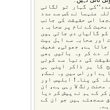
ئی ثانی نہیں۔
مدد‘‘کی گہار تو لگائی
للہ عنہما نے کس سے مدد
جھا اس حقیقت کی جانب
 محبت کے نام پر صحابہء
کو گالیاں دی جاتی ہیں
 اور صحابہ سے اہل بیت
 جاتا ہے، جھوٹی، ضعیف
ہ دے کر وہ باتیں بھی
قیقت کی دنیا سے کوئی
 کا ہر ذاکر اپنی ہی
 ہے اور اس میں وہ نمک،
لہ کی پناہ! ابلیس اور
 محنت رنگ لا رہی ہے، ان
کر کے ہم نے پیش کر دیا
ق سمجھتے ہیں جو ان کے
ہے۔