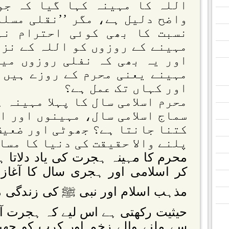
اللہ کا مہینہ کہا گیا کہ جو
واضح دلیل ہے، مگر ’’نقلی مسلم
نسبت کا بھی کوئی احترام نہ
مہینے کے روزوں کو اللہ کے نزد
اور یہ بھی کہ نفلی روزوں میں
مہینے یعنی محرم کے روزے ہیں 
اور کہاں تک عمل ہے؟
محرم اسلامی سال کا پہلا مہینہ 
سماج اسلامی سال، مہینوں اور ا
کتنا جانتا ہے؟ جھوٹی اور ضعیف
پلنے والا حقیقت کی دنیا کا مسا
محرم کا مہینہ ہجرت کی یاد دلاتا ہ
کر اسلامی اور ہجری سال کا آغاز کیا
مذہب اسلام اور نبی ﷺ کی زندگی 
حیثیت رکھتی ہے اس لیے کہ ہجرت 
سے ملنے والے زخم اور کرب کو جھیلن