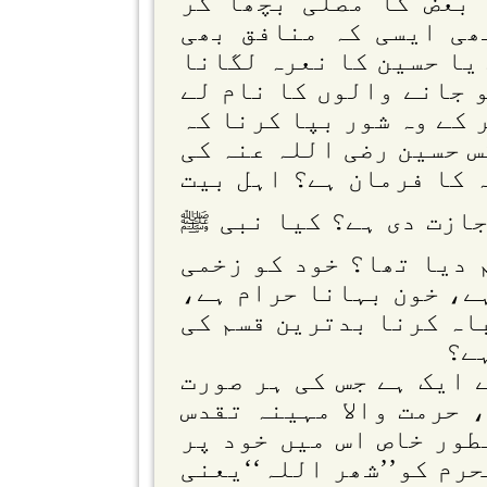
بعض کا مصلیٰ بچھا کر
ھی ایسی کہ منافق بھی
یا حسین کا نعرہ لگانا
و جانے والوں کا نام لے
 کے وہ شور بپا کرنا کہ
س حسین رضی اللہ عنہ کی
 کا فرمان ہے؟ اہل بیت
جازت دی ہے؟ کیا نبی ﷺ
 دیا تھا؟ خود کو زخمی
ے، خون بہانا حرام ہے،
باہ کرنا بدترین قسم کی
ہے؟
 ایک ہے جس کی ہر صورت
 حرمت والا مہینہ تقدس
طور خاص اس میں خود پر
حرم کو’’شھر اللہ‘‘یعنی