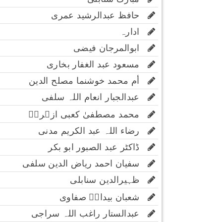
حافظ عبدالرشید عمری
ادارہ
ابوالمرجان فیضی
مسعود عبد الغفار بخاری
أم محمد خوشنما مصلح الدین
عبدالجبار انعام اللہ سلفی
محمد مصطفیٰ کعبی ازہریؔ
رضاء اللہ عبد الکریم مدنی
ڈاکٹر عبد الصبور ابو بکر
سفیان احمد ریاض الدین سلفی
ظہیرالدین سنابلی
شعبان بیدارؔ صفاوی
عبدالستار راغب اللہ سراجی