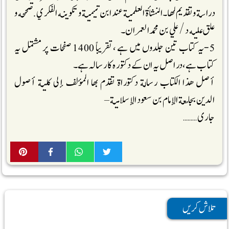
دراسة وتقديم لها۔النشأة العلمية عند ابن تيمية و تكوينه الفكري .صححه و
علق عليه د/علي بن محمد العمران۔
5-یہ کتاب تین جلدوں میں ہے ،تقریباً 1400 صفحات پر مشتمل یہ
کتاب ہے، دراصل یہ ان کے دکتورہ کا رسالہ ہے۔
أصل هذا الكتاب رسالة دكتوراة تقدم بھا المؤلف إلى كلية أصول
الدين بجامعة الإمام بن سعود الإسلامية –
جاری………
تلاش کریں