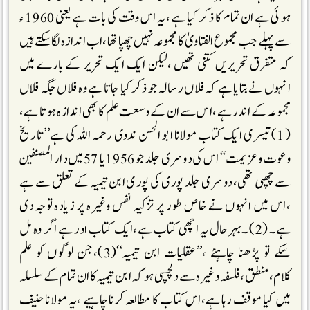
ہو ئی ہے ان تمام کا ذکر کیا ہے ،یہ اس وقت کی بات ہے یعنی 1960 ء
سے پہلے جب مجموع الفتاویٰ کا مجموعہ نہیں چھپا تھا ،اب اندازہ لگا سکتے ہیں
کہ متفرق تحریریں کتنی تھیں ،لیکن ایک ایک تحریر کے بارے میں
انہوں نے بتایا ہے کہ فلاں رسالہ جو ذکر کیا جاتا ہے وہ فلاں جگہ فلاں
مجموعہ کے اندر ہے،اس سے ان کے وسعت علم کا بھی اندازہ ہوتا ہے،
(1)تیسری ایک کتاب مولانا ابو الحسن ندوی رحمہ اللہ کی ہے’’تاریخ
وعوت و عزیمت‘‘ اس کی دوسری جلد جو1956یا 57میں دار المصنفین
سے چھپی تھی، دوسری جلد پوری کی پوری ابن تیمیہ کے تعلق سے ہے
،اس میں انہوں نے خاص طور پر تزکیہ نفس وغیرہ پر زیادہ توجہ دی
ہے۔ (2) ۔بہرحال یہ اچھی کتاب ہے،ایک کتاب اور ہے اگر وہ مل
سکے تو پڑھنا چاہئے ،’’عقلیات ابن تیمیہ‘‘(3)،جن لوگوں کو علم
کلام،منطق ،فلسفہ وغیرہ سے دلچسپی ہو کہ ابن تیمیہ کا ان تمام کے سلسلہ
میں کیا موقف رہا ہے،اس کتاب کا مطالعہ کرنا چاہیے ،یہ مولانا حنیف