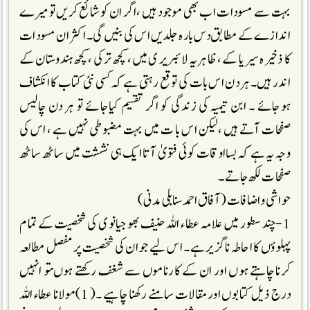
بہت سے مسودات اب بھی موجود ہیں ،اگر ان کو شائع کریں تو میرے
اندازے کے مطابق دس بارہ جلدیں اس کی بنیں گی۔ اکثر ان مسودات
کا ذخیرہ سیریا کے ، ظاہریہ لائبریر ی میں ، کچھ تر کی ، کچھ ہندوستان کے
اندر ہیں۔ہر دن اس بات کی توقع رہتی ہے کہ کسی نئی کتاب کا انکشاف
ہوجائے ۔ ابن تیمیہ کی زندگی کو اگر تقسیم کیاجائے تو ہر دن چالیس
صفحات آتے ہیں ،لیکن اس با ت میں بہت مضبوطی نہیں ہے ، اس کی
وجہ یہ ہے کہ بسااوقات کوئی فتویٰ آتا ایک ہی نششت میں ساٹھ ساٹھ
صفحات لکھ جاتے ۔
حواشی و اضافات (آفاق احمد سنابلی مدنی)
1-چند سطور میں علامہ عطاء اللہ حنیف بھوجیانوی کی شخصیت کے تما م
پہلوؤں کا احاطہ ناگزیر ہے۔ اس لیے جو ان کی شخصیت پر مفصل مطالعہ
کرنا چاہتے ہوں اور ان کے کارناموں سے شغف رکھتے ہوںتو انہیں
درج ذیل کتابوں اور مقالات سامنے رکھنا چاہیے ۔( 1)مولانا عطاء اللہ