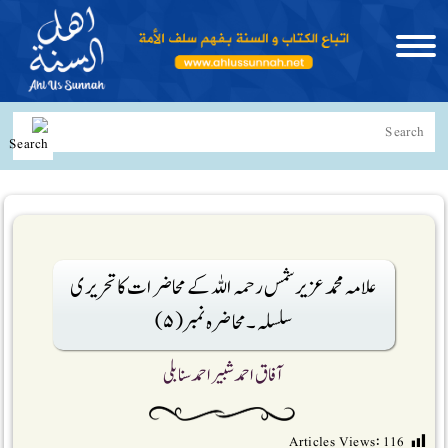
علامہ محمد عزیر شمس رحمہ اللہ کے محاضرات کا تحریری
سلسلہ ۔محاضرہ نمبر(۵)
آفاق احمد شبیر احمد سنابلی
Articles Views:
116