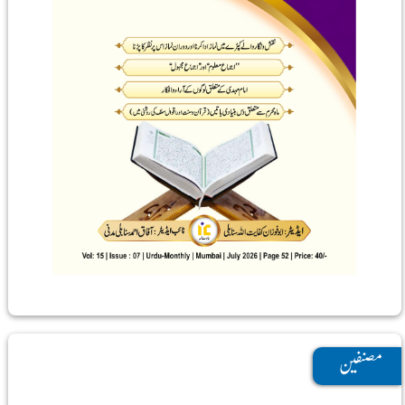
مصنفین