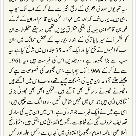
،یہ تہریوں صدی ہجری کے ربع اخیر سے لے کر کے اب تک چھپ
رہی ہیں ۔یہاں تک کہ بعد میں عبدالرحمٰن بن قاسم او ران کے لڑکے
محمد بن قاسم ابن تیمیہ کی جتنی متفر ق چیزیں تھیں اور جتنے مخطوطات ان
کو نظر آئے سیریا یاترکی کے اندر ،یورپ کے بعض ممالک میں ،ان
سب کو انہوں نے جمع کیا اورایک مجموعہ 35 جلدوں میں شائع کیا ہے ،یہ
سب سے بڑا مجموعہ ہے ، دوجلدیں اس کی فہرست ہیں ،یہ 1961
سےلے کرکے 1966 تک چھپا ہے،اس مجموعہ کی خصوصیت ہےکہ
پچھلے جتنے مجموعہ ابن تیمیہ کی بنسکت چھپے تھے وہ سب اس میں آگئے ہیں
،چھوٹے چھوٹے رسائل بھی آگئے ہیں ۔لیکن ابھی بھی چھوٹی بڑی
کتابیں ایسی ہیں جو اس میں نہیں شامل تھیں ،تو وہ الگ سے چھپی ہیں ،
اسی لیے میں نے ایک فہرست جو تیا ر کی ہے ، اس میں ابن تیمیہ کی ساری
تصانیف حروف تہجی کے لحاظ سے ،مجموع الفتاویٰ میں جتنی ہیں ، مثلا ًرفع
الملا عن الائمہ اعلام ،مجموع الفتاویٰ میں کہاں ہے ،کس جلد اور کس