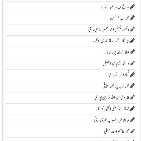
صالح بن طہ عبد الواحد
محمد صالح حسن
دکتور جمیل احمد ضمیر سنابلی مدنی
ابو قحافہ محمد معاذ عمری، بنگلور
صلاح الدین سنابلی
د. محمد نسیم عبد الجلیل
نسیم احمد انصاری
محمد شاہد یار محمد سنابلی
فاروق عبد اللہ نراین پوری
ممتاز احمد سلفی (گلبرگہ)
حافظ عبدالحسیب عمری مدنی
محمد عاصم اسعد سلفی