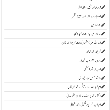
زیدخالد پٹیل حفظہ اللہ
اصفیاء امۃ اللہ بنت عزیز القمر
بنت زین
حافظہ صبرینہ بنت عبد المجید
امۃ اللہ مریم مفلحاتی بنت عزیز احمد خان
فریحہ محمد خالد
روبینہ عندلیب محمدی
الفیہ ارشد اعظمی
راشد حسن مبارکپوری
ام عبداللہ سارہ مبشّرہ محمد عرفان
دکتور محمد یوسف حافظ ابو طلحہ مدنی
ام اسید ثمرین شکیل احمد مفلحاتی