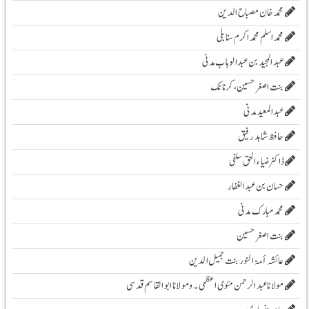
محمد خان مصباح الدین
محمد اسلم محمد اکرم سنابلی
عبد المجید بن عبد الوہاب مدنی
بنت اصغر حسین، کرناٹک
عبدالمعید مدنی
حافظ شاہد رفیق
ڈاکٹر ضیاء الحق سلفی
حسان بن عبدالغفار
محمد مبارک مدنی
بنت اصغر حسین
عائشہ أمۃ النور بنت جمیل الدین
مولانا عبد الرحمن مئوی اعظمی ۔و مولانا ابوالقاسم قدسی