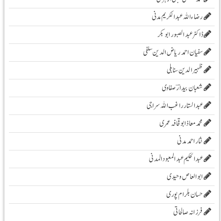
رضاء اللہ عبد الکریم مدنی
ڈاکٹر عبد الصبور ابو بکر
سفیان احمد ریاض الدین سلفی
ظہیرالدین سنابلی
شعبان بیدارؔ صفاوی
عبدالستار راغب اللہ سراجی
محمدمعاذابوقحافہ عمری
نثار احمد مدنی
عبدالحکیم عبدالمعبودالمدنی
ابو العاص وحیدی
حسان بلرام پوری
فرزانہ صالحاتی