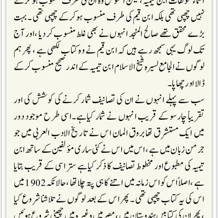
اسما ء مؤلفات ابن تیمیہ ،لیکن افسو س وہ ان کی طرف منسوب ہوکرکے
نہیں چھپی تھی بلکہ ابن قیم کی طرف منسوب ہوکرکے چھپی تھی ۔بہت
بڑے محقق تھے صالح المنجد انہوں نے بھی غلط منسوب کردیا ،اور آج
تک لوگ یہی سمجھ رہے ہیں کہ ابن قیم نے وہ کتاب لکھی ہے ، پھر ہم
لوگوں نے الجامع لسیرہ شیخ الاسلام ابن تیمیہ کے اندر صحیح منسوب کرکے
ڈالا اورچھاپا ۔
سب سے پہلے انہوں نے ان کی تصانیف شمار کرنے کی کوشش کی اور
تقریباً چارسو کے قریب انہوں نے شمار کیاہے۔اسی طرح موجود دور
میں ایک مستشرق تھا بروق المان اس نے تاریخ الادب العربی میں جو
جرمن زبان میں ہے ، اس میں اس نے کئی ساری مؤلفین کے ساتھ ابن
تیمیہ کی مطبوع اور مخطوط تصانیف کا ذکر کیاہے ستر اسی کے قریب بتایا
ہے ،اصلا ًاس کو اس زمانہ میں اتنے کا ہی پتہ چلاتھا ،حالانکہ 1902 میں
اس کی یہ کتاب چھپی تھی ۔پھر اس کے بعد لوگوں نےتلاشنا شروع کیا
،پھر ان کی کتابیں ہندوستان میں ،مصر میں وغیرہ میں چھپنی شروع ہوئیں