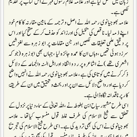
زبان میں منتقل کیا ہے اور علامہ غلام رسول مہر نے اس کتاب پر تقدیم
لکھی ہے ۔
علامہ بھوجیانوی رحمہ اللہ نے اصل و ترجمہ کے مابین مقارنہ کا کام خود
اپنے ذمہ لیا ۔ ناقص کی تکمیل کی او رزائد کو حذف کرکے منقح کیا اور اس
پر دقیق علمی تعلیقات لکھیں اور جن مقامات پر ابو زہرہ سے لغزشیں
سرزدہوئی تھیں ،وہاں ان کا عمدہ جائزہ لیا ،جہاں بھی ابوزہرہ (جو کہ
اشعری تھے )نے اشاعرہ پر ر د و انتقاد او راہل السنہ والجماعہ کے دلائل
ذکرکرنے میں کوتاہی کی ہے ، علامہ بھوجیانوی رحمہ اللہ نے انہیں واضح
کردیا ہے اور واضح دلائل سے ان پراو ربحث و تحقیق میں ان کے طریقۂ
کا ر پر ناقدانہ نگاہ ڈالی ہے ۔
اسی طرح مشہور سیاح ابن بطوطہ نے ،اللہ تعالیٰ کے سماء دنیا پر نزول کے
تعلق سے شیخ الاسلام کی طرف غلط قول منسوب کیاتھا ۔ علامہ
بھوجیانوی نے اس کی بھی تردید کی ہے ۔ اسی طرح شیخ الاسلام کی تجریح
میں امام ذہبی رحمہ اللہ کی طرف غلط منسوب قول کی بھی تردید کی ہے۔