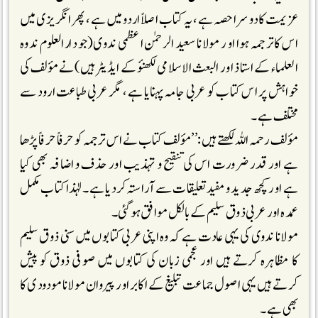
عزیمت کا دوسرا حصہ ہے، یہ کتاب اصلاً اردو میں ہے ،پھر انگریزی میں
اس کاترجمہ ہوا او ر مولانا سعید الرحمٰن اعظمی ندوی(جو دارالعلوم ندوہ
العلماء کے استاذ اور البعث الاسلامی لکھنؤ کے ایڈیٹر ہیں)نے مؤلف کی
خواہش پر اس کتاب کو عربی جامہ پہنایا ہے ، مگر عربی طباعت ارود سے
مختلف ہے۔
مؤلف رحمہ اللہ لکھتے ہیں :’’مؤلف کتاب نے اس ترجمہ کو حرفاً حرفاً پڑھا
ہے اور قدر ضرورت اس کی تنقیح و تہذیب اور حذف و اضافہ بھی کیا
ہے اور کچھ جدید و مفید تعلیقات سے آراستہ کردیا ہے ۔لہٰذا کتاب مکمل
عمدہ اور عربی ذوق سلیم کے بالکل موافق ہوگئی۔
مولانا ندوی کی یہی عادت ہے کہ وہ اپنی عربی کتابوں میں سنی ذوق سلیم
کا مظاہرہ کرتے ہیں اور عجمی زبان کی کتابوں میں صوفی ذوق کو پیش
کرتے ہیں یہی اصول جماعت تبلیغ کے اکابر اور پیروان مولانا مودودی کا
بھی ہے۔