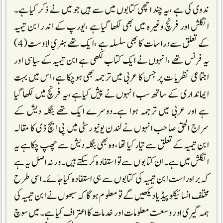
ندوی کی ہے ،یہ چند اچھی کتابوں میں سے ہیں جو میں نے ذکر کیاہے۔
انگلش اور فرنچ وغیرہ میں بھی لکھا گیا ہے ،یورپ کے اندر ابن تیمیہ
کے تعلق سے دراسات کا بھی سلسلہ ہے ،ایک تھے ہنري لاوست(4)
یہ فرنس تھے ،انہوں نے ایک کتاب لکھی ہے ابن تیمیہ کے سیاسی اور
اجتماعی نظریا ت پر جس کا عربی میں ترجمہ بھی ہوچکا ہے، اس میں بہت
ایمانداری کے ساتھ سب انہوں نے پیش کیاہے،یہ فرنچ میں لکھا گیا
ہے اور عربی میں ترجمہ ہوا ہے۔دوسرے ایک تھے بنگلہ دیش کے
سراج الحق صاحب انہوں نے لندن یونیورسٹی میں پی ایچ ڈی کا مقالہ
ابن تیمیہ کے تعلق سے تیار کیا تھا ، وہ بھی بنگلہ دیش سے چھپ چکاہے یہ
انگلش میں ہے۔ان کتابوں سے تو استفادہ کرسکتے ہیں ۔ورنہ اصل یہ ہے
کہ براہ راست ابن تیمیہ کی کتابوں سے ہی استفادہ کیاجائے۔اسی طرح
مختلف انسائیکلو پیڈیا دیکھیں گے تو معلو م ہوگا کہ سبھو ں نے ابن تیمیہ کی
ہمہ گیری اور وسعت معلومات اور خدمات کا اعتراف کیاہے۔میں سوچ