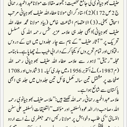
حنیف بھوجیانوی کی جامع شخصیت :مجموعہ مقالات مولانا عبد الحمید رحمانی
ج 2 ص 172)(2) ا ستاد گرامی مولانا عطاء اللہ حنیف بھوجیانی مرتب
اسحاق بھٹی۔(3) الاعتصام اشاعت خاص (بیاد مولانا محمد عطاء اللہ
حنیف بھوجیانی)ابھی جلد ہی علامہ عزیر شمس رحمہ اللہ کی مسلسل
تحریک پر ’’آثار حنیف‘‘ کے نام سے چار جلدوں میں ان کے دروس
،فتاؤں اور تمام تحریروں کو یکجا کرکے دار ابی طیب نے چھاپا ہے۔ ماہنامہ
مجلہ’’رحیق‘‘ لاہور سے علامہ عطاء اللہ حنیف بھوجیانی رحمہ اللہ
(م 1987 ء) نے اکتوبر 1956 ء میں جاری کیا۔ 31 شماروں اور 1708
صفحات پر مشتمل تین سالہ مکمل فائل تین جلدوں میں جلد ہی ابھی
پاکستان سے شائع ہوا ہے۔
علامہ عبد الحمید رحمانی رحمہ اللہ لکھتے ہیں:’’علامہ حنیف بھوجیانوی رحمہ
اللہ،صاحب دار الدعوہ السلفیہ اور مؤلف ’’التعلیقات السلفیہ علٰی سنن
النسائ ‘‘کی طلب وخواہش پر مولانا رئیس احمد جعفری نے اسے اردو