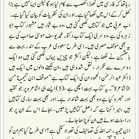
رہاتھا کہ فارسی میں تھوڑا تعصب سے کام لیا ہوگا لیکن ایسا نہیں ہے بڑا
کھل کرکے اس میں لکھا گیا ہے۔اور ان کی نظریات کو بیان کیا گیا ہے۔
اب عربی میں جو کتابیں لکھی گئی ہیں ،وہ بے شمار ہیں مشہور کتاب ابو
زہرہ کی ہے،دوسری ایک کتاب دکتور محمد یوسف موسیٰ صاحب کی ہے
یہ بھی مؤلف مصری ہیں۔ اسی طرح سعودی عرب کے اندر بہت سے
باحثین نے لکھا ہے ،لیکن اکثر جو چیزیں یہاں لکھی گئی ہیں وہ ایک
دوسرے سےتکرار ،نقل شدہ ہی ہیں ،ان لکھنے والوں میں ایک ہیں
ڈاکٹر عبد الرحمٰن المحمود ان کی ایک کتاب ہے’’موقف ابن تيمية من
الأشاعرة‘‘۔یہ کتاب بہت اچھی ہے ،(5) ایسے ہی اشاعرہ پر جو تنقید
اور تبصرہ کیا ہے وہ بھی بہت شاندار ہے۔ اور بھی بہت ساری کتابیں
ہیں ،میرا کہنا ہے کہ اصل کتابیں پڑھیں، بجائے اس کے ان پر جو
دراسات ہوئے ہیں ان کو پڑھا جائے ۔
ابن تیمیہ رحمہ اللہ کی تصانیف کی تعداد کتنی ہے؟ اسی طرح کیا ہم ان کو