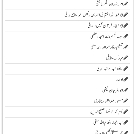
ام رشدان انجم عائشی
ابو عبد اللہ اشتیاق احمد بن رئیس احمد سنابلی مدنی
ابو عفیفہ فرقان جمیل رحمانی
سہلہ تبسم بنت امجد اعظمی
تسنیم وفا رضوان احمد سلفی
مبارک سنابلی
حافظ عبدالرشید عمری
ادارہ
ابوالمرجان فیضی
مسعود عبد الغفار بخاری
أم محمد خوشنما مصلح الدین
عبدالجبار انعام اللہ سلفی
محمد مصطفیٰ کعبی ازہریؔ