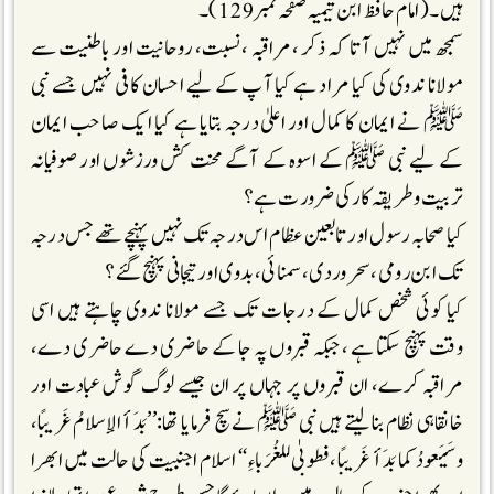
ہیں۔( امام حافظ ابن تیمیہ صفحہ نمبر 129 )۔
سمجھ میں نہیں آتا کہ ذکر ،مراقبہ ،نسبت، روحانیت اور باطنیت سے
مولانا ندوی کی کیا مراد ہے کیا آپ کے لیے احسان کافی نہیں جسے نبی
ﷺ نے ایمان کا کمال اور اعلیٰ درجہ بتایا ہے کیا ایک صاحب ایمان
کے لیے نبی ﷺ کے اسوہ کے آگے محنت کش ورزشوں اور صوفیانہ
تربیت و طریقہ کار کی ضرورت ہے ؟
کیا صحابہ رسول اور تابعین عظام اس درجہ تک نہیں پہنچے تھے جس درجہ
تک ابن رومی، سحروردی، سمنائی، بدوی اور تیجانی پہنچ گئے ؟
کیا کوئی شخص کمال کے درجات تک جسے مولانا ندوی چاہتے ہیں اسی
وقت پہنچ سکتا ہے ،جبکہ قبروں پہ جا کے حاضری دے حاضری دے،
مراقبہ کرے، ان قبروں پر جہاں پر ان جیسے لوگ گوش عبادت اور
خانقاہی نظام بنا لیتے ہیں نبی ﷺ نے سچ فرمایا تھا:’’بَدَأ الإسلامُ غَريبًا،
وسَيَعودُ كما بَدَأ غَريبًا، فطوبٰى للغُرَباءِ‘‘ اسلام اجنبیت کی حالت میں ابھرا