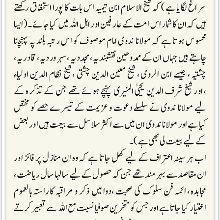
سراغ لگایا ہے) کہ شیخ الاسلام ابن تیمیہ اس بات کا پورا استحقاق رکھتے
ہیں کہ ان کا شمار اس امت کے عارفین اور اہل اللہ میں کیا جائے ۔(ایسا
محسوس ہوتا ہے کہ مولانا ندوی امام موصوف کو اس رتبہ بلند پہ پہنچانا
چاہتے ہیں جہاں ان کے ممدوحین نقشبندیہ، مجددیہ ،سہروردیہ، قادریہ،
چشتیہ، جیسے ابن الرومی، شیخ معین الدین چشتی ،شیخ نظام الدین اولیاء
،اور شیخ شرف الدین یحییٰ المنیری پہنچے ہوئے تھے جن کے تذکرہ کے
لیے مولانا ندوی نے سلسلے دعوت و عزیمت کے تیسرے حصے کو مختص
کیا ہے اور مولانا ندوی ان میں سے اکثر سلاسل سے بیعت ہیں اور بعض
کے لیے بیعت لی بھی ہے)۔
اب ہر سینہ اعتراف کے لیے کھل جاتا ہے کہ وہ ان منازل پر فائز اور
ان مقاصد سے بہر مند تھے جن کہ حصول کے لیے سالہا سال ریاضت،
مجاہدہ، ائمہ فن سلوک کی صحبت ،دوا میں ذکر و مراقبہ کا راستہ بالعموم
اختیار کیا جاتا ہے اور جس کو متخرین صوفیا نسبت مع اللہ سے تعبیر کرتے