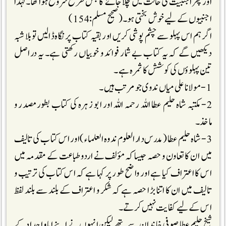
اور پھر اجنبیت کی حالت میں چلا جائے گا جس طرح شروع ہوا تھا ۔لہٰذا
اجنبیوں کے لیے خوش بختی ہو۔(صحیح مسلم:154)
اگر ہم اس پہلو سے چشم پوشی کریں اور بقیہ کتاب پر نگاہ ڈالیں تو بلا شبہ
دیکھیں گے کہ یہ کتاب بے شمار فوائد و خوبیاں رکھتی ہے۔ یہ دراصل
تین پہلوؤں کی کوشش کا ثمرہ ہے ۔
1-مولانا علی میاں ندوی جو مرتب ہیں۔
2- مکتبہ شاہ حلیم عطا اللہ رحمہ اللہ اور ابو زہرہ کی کتاب بطور مصدر و
ماخذ۔
3- شاہ حلیم عطا (مدرس دارالعلوم ندوہ العلماء )اور اس کتاب کی تالیف
میں ان کا تعاون و حصہ جیسا کہ مؤلف نے اردوطباعت کے مقدمہ میں
اس کا اعتراف کیا ہے اور واضح طور پر کہا ہے کہ اس کتاب کی ترتیب و
تالیف میں ان کا اتنا بڑا حصہ ہے کہ شکر و اعتراف کے بلند سے بلند لفظ
اس کے لیے کفایت نہیں کرتے ۔
شیخ حلیم عطا صوفی خاندان سے تھے لیکن انہوں نے اپنے ابا و اجداد کے