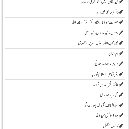
شیرخان جمیل احمد عمری برطانیہ
ڈاکٹر حافظ محمد زبیر
حضرت مولانا ارشادا لحق اثری حفظہ اللہ
مامون رشید ہارون رشید سلفی
محمد محب اللہ سیف الدین المحمدی
ام حبان
حسینہ مدحت رحمانی
بشریٰ عبد السلام نوریہ
عائشہ فخرالدین نوریہ
محبوب انصاری
عبدالمالک محی الدین رحمانی
معاذ دانش حمید اللہ
کاشف شکیل