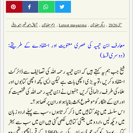
مئی 2026
,
دیگر مضامین
,
Latest magazine
,
اہم مضامین
,
آفاق احمد شبیر احمد سنابلی
معارف ابن تیمیہ کی عصری معنویت اور استفادے کے طریقے:
(دوسری قسط)
شیخ جب ہم یہ کہتے ہیں کہ ابن تیمیہ رحمہ اللہ کی تصانیف سے ڈائرکٹ
استفادہ کریں ،تویہ بڑی اچھی بات ہے لیکن ایسی کچھ اچھی کتابوں اور
علماء کی طرف رہنمائی کریں جنہوں نے ابن تیمیہ رحمہ اللہ کی شخصیت کو
اور ان کے افکار کو موضوع بحث بنایا ہو اور ان پر لکھا ہو؟۔
اس سلسلہ میں چند کتابیں میں ذکر کرتاہوں ، سب سے پہلے اردو زبان
میں دیکھ لیں ،اردو میں جتنی کتابیں لکھی گئی ہیں ان میں سب سے بہتر
کتاب یوسف کوکن عمری صاحب کی ہے ،1960کے قریباً چھپی تھی ، وہ