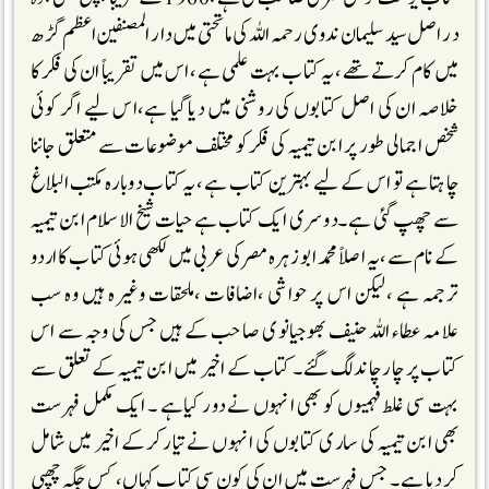
در اصل سید سلیمان ندوی رحمہ اللہ کی ماتحتی میں دار المصنفین اعظم گڑ ھ
میں کام کرتے تھے، یہ کتاب بہت علمی ہے ،اس میں تقریباً ان کی فکر کا
خلاصہ ان کی اصل کتابوں کی روشنی میں دیاگیا ہے،اس لیے اگر کوئی
شخص اجمالی طور پر ابن تیمیہ کی فکر کو مختلف موضوعات سے متعلق جاننا
چاہتا ہے تو اس کے لیے بہترین کتاب ہے ،یہ کتاب دوبارہ مکتب البلاغ
سے چھپ گئی ہے ۔دوسری ایک کتاب ہے حیات شیخ الاسلام ابن تیمیہ
کے نام سے ،یہ اصلاً محمد ابوزہرہ مصر کی عربی میں لکھی ہوئی کتاب کا اردو
ترجمہ ہے ،لیکن اس پر حواشی ،اضافات ،ملحقات وغیرہ ہیں وہ سب
علامہ عطاء اللہ حنیف بھوجیانوی صاحب کے ہیں جس کی وجہ سے اس
کتاب پر چار چاند لگ گئے ۔ کتاب کے اخیر میں ابن تیمیہ کے تعلق سے
بہت سی غلط فہمیوں کو بھی انہوں نے دور کیاہے ۔ ایک مکمل فہر ست
بھی ابن تیمیہ کی ساری کتابوں کی انہوں نے تیار کرکے اخیر میں شامل
کردیا ہے ۔ جس فہرست میں ان کی کون سی کتاب کہاں، کس جگہ چھپی