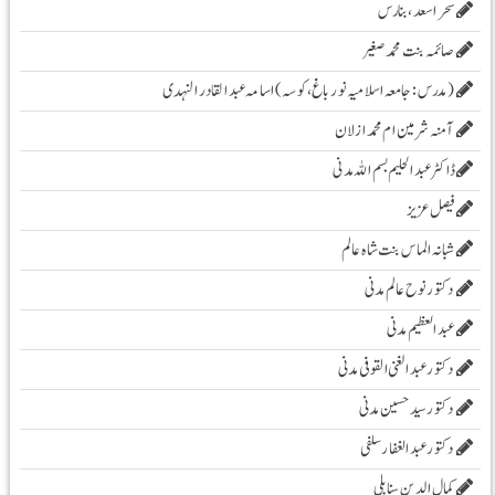
سحر اسعد ،بنارس
صائمہ بنت محمد صغیر
( مدرس :جامعہ اسلامیہ نور باغ، کوسہ )اسامہ عبد القادر النہدی
آمنہ شرمین ام محمد ازلان
ڈاکٹر عبد الحلیم بسم اللہ مدنی
فیصل عزیز
شبانہ الماس بنت شاہ عالم
دکتور نوح عالم مدنی
عبد العظیم مدنی
دکتور عبد الغنی القوفی مدنی
دکتور سید حسین مدنی
دکتور عبدالغفار سلفی
کمال الدین سنابلی