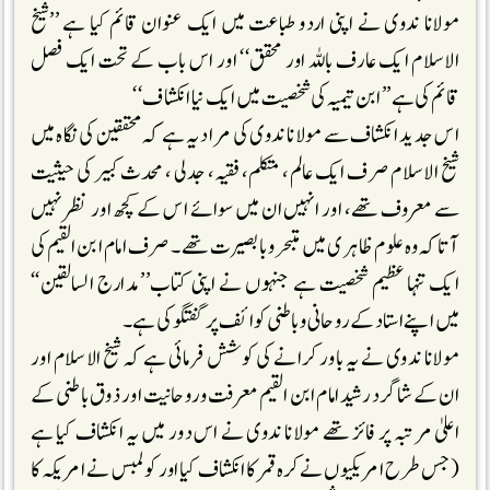
مولانا ندوی نے اپنی اردو طباعت میں ایک عنوان قائم کیا ہے ’’شیخ
الاسلام ایک عارف باللہ اور محقق‘‘ اور اس باب کے تحت ایک فصل
قائم کی ہے’’ابن تیمیہ کی شخصیت میں ایک نیا انکشاف‘‘
اس جدید انکشاف سے مولانا ندوی کی مراد یہ ہے کہ محققین کی نگاہ میں
شیخ الاسلام صرف ایک عالم، متکلم، فقیہ، جدلی ، محدث کبیر کی حیثیت
سے معروف تھے، اور انہیں ان میں سوائے اس کے کچھ اور نظر نہیں
آتا کہ وہ علوم ظاہری میں متبحر و با بصیرت تھے ۔صرف امام ابن القیم کی
ایک تنہا عظیم شخصیت ہے جنہوں نے اپنی کتاب’’مدارج السالقین‘‘
میں اپنے استاد کے روحانی و باطنی کوائف پر گفتگو کی ہے۔
مولانا ندوی نے یہ باور کرانے کی کوشش فرمائی ہے کہ شیخ الاسلام اور
ان کے شاگرد رشید امام ابن القیم معرفت و روحانیت اور ذوق باطنی کے
اعلیٰ مرتبہ پر فائز تھے مولانا ندوی نے اس دور میں یہ انکشاف کیا ہے
(جس طرح امریکیوں نے کرہ قمر کا انکشاف کیا اور کولمبس نے امریکہ کا