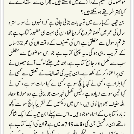
موضوعاتی تقسیم کے دائرے میں لا سکتے ہیں۔پھر ان سے استفادے کے
کیا بہتر طریقے ہوسکتے ہیں ؟
ابن تیمیہ کے بارے میں تو یہ بات بتائی جاتی ہے کہ انہوں نے سولہ سترہ
سال کی عمر میں لکھنا شروع کردیا تھا ،ان کی بہت ہی مشہور کتاب ہے جو
شاتم ِرسول سے متعلق ہے اس کی تصنیف کے وقت ان کی عمر 32سال
کے قریب رہی ہوگی۔یہ پہلی کتاب ہے جو اس موضوع سے متعلق
سب سے مکمل او رجامع کتاب ہے،بعد میں جتنے لوگ آئے سبھوں نے
اسی پر اعتماد کرکے لکھا ہے۔ابن تیمیہ کی تصانیف کے تعلق سے کسی نے
کہا ہزارہے ،کسی نے کہا پانچ سو ہے ،کسی نے کہا سات سو ہے ،کسی نے
کہا تین سو سے زیادہ ہے،لیکن مکمل فہرست جو بنائی ہے وہ مولانا عطاء
اللہ حنیف بھوجیانوی ہیں ،اس میں دیکھیں گے تقریباً پانچ سو سے کچھ
زیادہ کتابوں کے اسماء موجود ہیں ۔ اس سے پہلے ابن تیمیہ کے ایک شاگر
د تھے ابن رشیق جن کی وفات 749ھ میں ہے تو ان کی ایک کتاب ہے