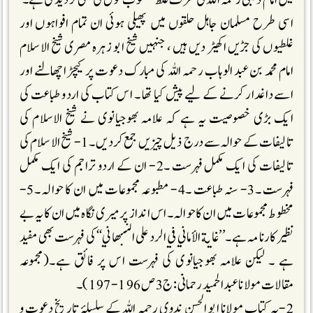
اسی طرح مسلمان جاہل حلقوں میں پھیلی ہوئی ان تمام افواہوں اور
غلطیوں کی جڑیں اکھیڑ دیں ہیں ، جنہیں شیخ ابو زہرہ مصری شیخ الاسلام
امام محمد بن عبد الوہاب رحمہ اللہ کی مبارک دعوت پر کیچڑ اچھالنے اور
اسے داغدار کرنے کے لیے پیش کیا تھا ۔ اس کتاب کی اردو طباعت کی
ایک بڑی خصوصیت یہ ہے کہ علامہ بھوجیانوی نے شیخ الاسلام کی
تالیفات کے حوالہ سے درج ذیل چیزیں جمع کردیں ۔1- شیخ الاسلام کی
تالیفات کی ایک مکمل فہرست ۔2- ان کے اردو تراجم کی ایک مکمل
فہرست ۔3- سنہ طباعت ۔4- مطبوعہ مجموعات میں ان کا حوالہ ۔5-
مخطوط مجموعات میں ان کاحوالہ ۔اس انداز پر میری نگاہ میں ان کا یہ بے
نظیر کارنامہ ہے ۔’’غاية الأماني في الرد على النبھاني‘‘ کی فہرست بھی مفید
ہے ۔ لیکن علامہ بھوجیانوی کی فہرست اس پر فائق ہے۔(مجموعہ
مقالات مولانا عبد الحمید رحمانی :ج 3 ص 196-197)۔
2-یہ کتاب مولانا ابو الحسن ندوی رحمہ اللہ کے سلسلۂ تاریخ دعوت و