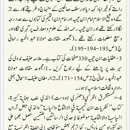
راستے کو خیراباد کہہ دیا اور سلف صالحین کے منہا ج و طریقے کار سے جڑ
گئے وہ شیخ الاسلام امام ابن تیمیہ اور امام ابن القیم کی کتابوں سے حد درجہ
لگاؤ رکھتے تھے اور ابن تیمیہ رحمہ اللہ کے علوم و معارف پر گہری نگاہ اور
وسیع معلومات رکھتے تھے ۔(مجموعہ مقالات مولانا عبد الحمید رحمانی
ج 3ص 193-194-195)۔
3-عقلیات ابن تیمیہ 330 صفحات کی کتاب ہے۔ علامہ حنیف ندوی کی
سیرت پر پڑھنے کے لیے رجوع کریں ۔1:مجموعہ مقالات مولانا
عبدالحمید رحمانی ج 2 ص 154-171)۔2:ارمغان حنیف :اسحاق بھٹی
، ادارہ ثقافت اسلامیہ لاہور۔
4-المستشرق الفرنسي(هنري لاووست) الذي خصه بعناية كبيرة،
كتاب’’نظريات ابن تيمية في الاجتماع والسياسة‘‘ والذي جعل آرائه
السياسية والاجتماعية موضوعًا لإحدى الرسالتين اللتين حصل بهما على
الدكتوراه من باريس، كما ترجم بعض مؤلفاته إلى اللغة الفرنسية مع