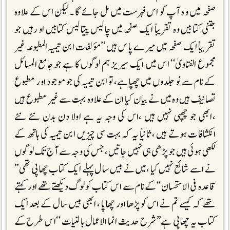
صفحہ میں و ہ آپ کو اس فہر ست میں مل جائے گا ۔لیکن اس کے علاوہ
جتنی کتابیں وہ تقریباً ایک صفحہ میں چالیس پیتالیس کتابیں او رہیں جو
تقریباً ایک صفحہ میں میرے پا س ہیں ’’مؤلفات ابن تیمیہ المطبوعہ غیر
مجموع الفتاویٰ‘‘ اس میں ایک سیریز ہم لوگوں کا ہے جو جامع المسائل
کے نام سے نو جلدوں میں چھپا ہے، تو ابن تیمیہ کی جو موجود اور مطبوع
تصانیف ہیں وہ میں نے بیا ن کیا ان کے علاوہ بہت سے غیر مطبوع ہیں
،ابھی جو چھپی نہیں ہیں ،اس کی وجہ یہ ہے اولا دن بدن نئے نئے
انکشافات ہوتے ہیں ،ثانیاً یہ کہ بہت سی چیزیں ابن تیمیہ کی ہاتھ کے
لکھی ہوئی ہیں جو پڑھی ہی نہیں جاتیں، جس کی وجہ سے آج تک لوگوں
نے اسے شائع نہیں کیا ،میں نے بیس سال پہلے ایک کتاب چھاپی تھی’’
قاعدہ فی الاستحسان ‘‘کے نام سے اس کتاب کو لوگ دیکھتے تھے اور کہتے
تھے کہ کیسے تم نے اس کو پڑھا اور چھاپا ، ابھی بیس سال کے بعد ایک
کتاب یہ چھاپی ہے’’شرح حدیث انما الاعمال بالنیات ‘‘اس طرح کے