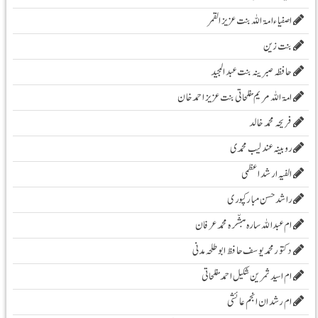
اصفیاء امۃ اللہ بنت عزیز القمر
بنت زین
حافظہ صبرینہ بنت عبد المجید
امۃ اللہ مریم مفلحاتی بنت عزیز احمد خان
فریحہ محمد خالد
روبینہ عندلیب محمدی
الفیہ ارشد اعظمی
راشد حسن مبارکپوری
ام عبداللہ سارہ مبشّرہ محمد عرفان
دکتور محمد یوسف حافظ ابو طلحہ مدنی
ام اسید ثمرین شکیل احمد مفلحاتی
ام رشدان انجم عائشی