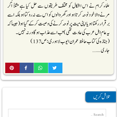
علماء کرام نے اس اشکال کو مختلف طریقوں سے حل کیا ہے مثلاً اگر
مرنے والا خود نوحہ کرتا ہو اور گھر والوں کو اس سے نہ روکتا ہو بلکہ اسے
برقرار رکھتا ہو یا اپنی میت پر نوحہ کرنے کی وصیت کرکے گیا ہو(جیساکہ
یہ عام اہل عرب کی عادت تھی) تب اسے عذاب ہوگا ورنہ نہیں ۔
(جنازہ کی کتاب حافظ عمران ایوب لاہوری : ص 137)
جاری……..
تلاش کریں