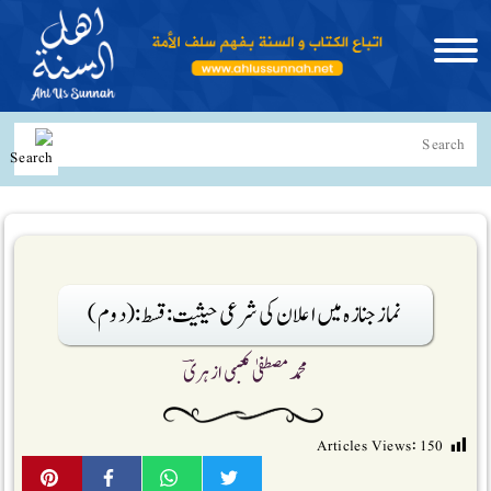
نماز جنازہ میں اعلان کی شرعی حیثیت: قسط:(دوم)
محمد مصطفیٰ کعبی ازہریؔ
Articles Views:
150