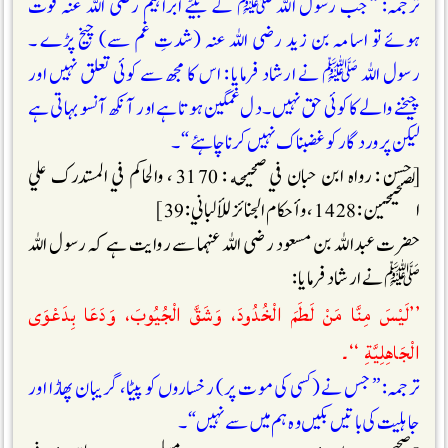
ترجمہ: ” جب رسول اللہ ﷺ کے بیٹے ابراہیم رضی اللہ عنہ فوت
ہوئے تو اسامہ بن زید رضی اللہ عنہ (شدتِ غم سے) چیخ پڑے ۔
رسول اللہ ﷺ نے ارشاد فرمایا : اس کا مجھ سے کوئی تعلق نہیں اور
چیخنے والے کا کوئی حق نہیں ۔ دل غمگین ہوتا ہے اور آنکھ آنسو بہاتی ہے
لیکن پروردگار کو غضبناک نہیں کرنا چاہئے “۔
[حسن : رواه ابن حبان في صحيحه : 3170 ، والحاكم في المستدرك علي
الصحيحين : 1428 ، وأحكام الجنائز للألباني : 39]
حضرت عبداللہ بن مسعود رضی اللہ عنہما سے روایت ہے کہ رسول اللہ
ﷺ نے ارشاد فرمایا :
’’لَيْسَ مِنَّا مَنْ لَطَمَ الْخُدُودَ، وَشَقَّ الْجُيُوبَ، وَدَعَا بِدَعْوَى
الْجَاهِلِيَّةِ ‘‘۔
ترجمہ: ” جس نے (کسی کی موت پر) رخساروں کو پیٹا، گریبان پھاڑا اور
جاہلیت کی باتیں بکیں وہ ہم میں سے نہیں“۔