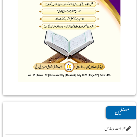
مصنفین
سحر اسعد ،بنارس