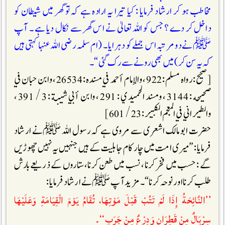
مخاطب ہو کر ارشاد فرمایا : کیا تیرا یہ ارادہ ہے کہ تو گھر میں شیطان کو
داخل کر دے ؟ جس کو اللہ تعالیٰ نے اس گھر سے نکال دیا ہے ۔ آپ
ﷺنے دو مرتبہ اس جملے کو دہرایا ۔ (ام سلمہ رضی اللہ عنہا کہتی ہیں
کہ یہ سن کر) میں بھی رونے سے رک گئی “۔
[صحیح : رواہ مسلم : 922 ، والإمام أحمد في مسنده : 26534 ، وابن حبان في
صحيحه : 3144 ، ومسند الحميدي : 291 ، وابن أبي شيبة : 3 / 391 ،
والطيراني في المعجم الكبير : 23 / 601]
حضرت ابو مالک اشعری سے مروی ہے کہ رسول اللہ ﷺنے ارشاد
فرمایا : ”میری امت میں چار کام جاہلیت کے ہیں جنہیں یہ نہیں چھوڑیں
گے : حسب میں فخر کرنا، نسب میں طعن کرنا، ستاروں کے ذریعے بارش
طلب کرنا اور نوحہ کرنا“۔ مزید آپ ﷺ نے ارشاد فرمایا :
’’النَّائِحَةُ إِذَا لَمْ تَتُبْ قَبْلَ مَوْتِھَا، تُقَامُ يَوْمَ الْقِيَامَةِ وَعَلَيْهَا
سِرْبَالٌ مِنْ قَطِرَانٍ وَدِرْعٌ مِنْ جَرَبٍ‘‘۔