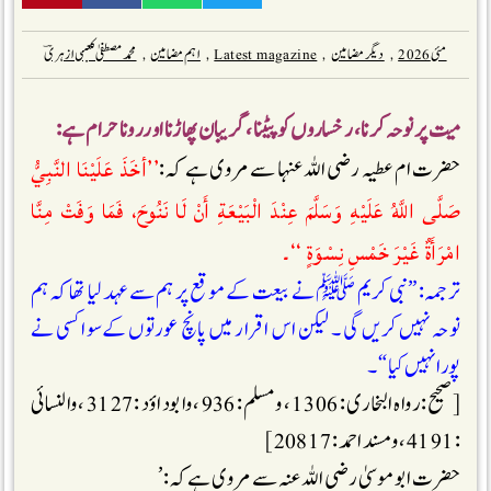
مئی 2026
,
دیگر مضامین
,
Latest magazine
,
اہم مضامین
,
محمد مصطفیٰ کعبی ازہریؔ
میت پر نوحہ کرنا ، رخساروں کو پیٹنا، گریبان پھاڑنا اور رونا حرام ہے:
’’أخَذَ عَلَيْنَا النَّبِيُّ
حضرت ام عطیہ رضی اللہ عنہا سے مروی ہے کہ :
صَلَّى اللَّهُ عَلَيْهِ وَسَلَّمَ عِنْدَ الْبَيْعَةِ أَنْ لَا نَنُوحَ، فَمَا وَفَتْ مِنَّا
امْرَأَةٌ غَيْرَ خَمْسِ نِسْوَةٍ ‘‘۔
ترجمہ: ”نبی کریم ﷺ نے بیعت کے موقع پر ہم سےعہد لیا تھا کہ ہم
نوحہ نہیں کریں گی ۔ لیکن اس اقرار میں پانچ عورتوں کےسوا کسی نے
پورانہیں کیا“ ۔
[صحیح : رواہ البخاری : 1306 ، ومسلم : 936 ، وابوداؤد : 3127 ، والنسائی
:4191 ، ومسند احمد : 20817]
حضرت ابو موسیٰ رضی اللہ عنہ سے مروی ہے کہ :’