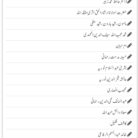
ڈاکٹر حافظ محمد زبیر
حضرت مولانا ارشادا لحق اثری حفظہ اللہ
مامون رشید ہارون رشید سلفی
محمد محب اللہ سیف الدین المحمدی
ام حبان
حسینہ مدحت رحمانی
بشریٰ عبد السلام نوریہ
عائشہ فخرالدین نوریہ
محبوب انصاری
عبدالمالک محی الدین رحمانی
معاذ دانش حمید اللہ
کاشف شکیل
خالد عبدالمنعم الرفاعی