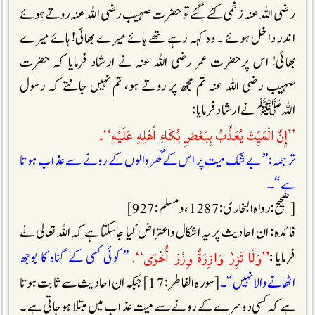
رضی اللہ عنہ زخمی کئے گئے تو حضرت صہیب رضی اللہ عنہ روتے ہوئے
اندر داخل ہوئے ۔ وہ کہہ رہے تھے ہائے میرے بھائی! ہائے میرے
بھائی! اس پرحضرت عمر رضی اللہ عنہ نے ارشاد فرمایا کہ حضرت
صہیب رضی اللہ عنہ تم مجھ پر روتے ہو، تم نہیں جانتے کہ رسول
اللہﷺنے ارشاد فرمایا :
’’إِنَّ الْمَيِّتَ يُعَذَّبُ بِبَعْضِ بُكَاءِ أَهْلِهِ عَلَيْهِ‘‘۔
ترجمہ: ” بے شک میت پر اس کے گھر والوں کے رونے سے عذاب ہوتا
ہے “۔
[صحیح : رواہ البخاری : 1287 ،ومسلم : 927]
فائدہ: ان احادیث پر یہ اشکال واعتراض کیا جاسکتا ہے کہ اللہ تعالیٰ نے
’’وَلَا تَزِرُ وَازِرَةٌ وِزْرَ أُخْرَى‘‘
فرمایا :
.
” کوئی کسی کے گناہ کا بوجھ
اٹھانے والا نہیں “۔
[سورہ الفاطر : 17] جبکہ ان احادیث سے ثابت ہوتا
ہے کہ کسی دوسرے کے رونے سے میت عذاب میں مبتلا ہوجاتی ہے ۔