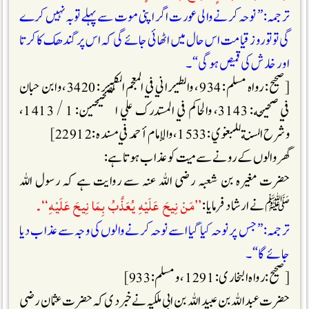
ترجمہ: ” نوحہ کرنے والی عورت اگر اپنی موت سے پہلے توبہ نہیں کرے
گی تو تو روز قیامت اس حال میں اٹھائی جائے گی کہ اس پر گندھک کا کرتا
اور خارش کی قمیص ہوگی “۔
[صحیح : رواہ مسلم : 934 ، والطيراني في المعجم الكبير : 3420، وابن حبان
في صحيحه: 3143، والحاكم في المستدرك علي الصحيحين: 1 / 1413،
وشرح السنة للبغوي: 1533، والإمام أحمد في مسنده : 22912]
گھر والوں کے رونے سے میت کو عذاب ہوتا ہے:
حضرت مغیرہ بن شعبہ رضی اللہ عنہ سے روایت ہے کہ رسول اللہ
’’مَنْ نِيحَ عَلَيْهِ يُعَذَّبُ بِمَا نِيحَ عَلَيْهِ‘‘۔
ﷺنے ارشاد فرمایا :
ترجمہ: ” جس پر نوحہ کیا گیا اسے نوحہ کرنے والوں کی وجہ سے عذاب دیا
جائے گا “۔
[صحیح : رواہ البخاری : 1291 ، ومسلم : 933]
حضرت عبداللہ بن عبیداللہ بن ابی ملکیہ نے خبر دی کہ حضرت عثمان رضی