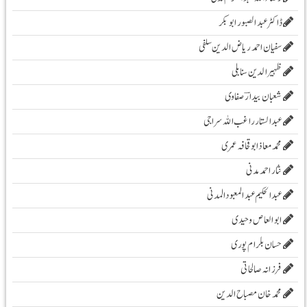
ڈاکٹر عبد الصبور ابو بکر
سفیان احمد ریاض الدین سلفی
ظہیرالدین سنابلی
شعبان بیدارؔ صفاوی
عبدالستار راغب اللہ سراجی
محمدمعاذابوقحافہ عمری
نثار احمد مدنی
عبدالحکیم عبدالمعبودالمدنی
ابو العاص وحیدی
حسان بلرام پوری
فرزانہ صالحاتی
محمد خان مصباح الدین