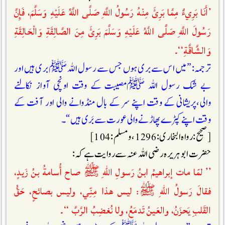
’أَنَا بَرِيءٌ مِمَّا بَرِئَ مِنْهُ رَسُولُ اللَّهِ صَلَّى اللَّهُ عَلَيْهِ وَسَلَّمَ، فَإِنَّ
رَسُولَ اللَّهِ صَلَّى اللَّهُ عَلَيْهِ وَسَلَّمَ بَرِئَ مِنَ الصَّالِقَةِ وَالْحَالِقَةِ
وَالشَّاقَّةِ‘‘۔
ترجمہ: ” میں اس سے بری ہوں جس سے رسول اللہ ﷺ بری ہیں اور
بے شک رسول اللہ ﷺمصیبت کے وقت اونچی آواز نکالنے
والی،پریشانی کے وقت اپنے سر کے بال منڈوانے والی اور آفت کے
وقت اپنے کپڑے پھاڑنے والی عورت سے بَری ہیں “۔
[صحیح : رواہ البخاری : 1296، ومسلم : 104]
حضرت ابو ہریرہ رضی اللہ عنہ سے روایت ہے کہ :
’’ لمّا مات إبراهيمُ ابنُ رَسولِ اللهِ ﷺ صاح أُسامةُ بنُ زَيدٍ،
فقالَ رَسولُ اللهِ ﷺ: ليس هذا مِنِّي، وليس بصائحٍ، حَقُّ
القَلبِ يَحزَنُ، والعَينُ تَدمَعُ، ولا نُغضِبُ الرَّبَّ ‘‘۔