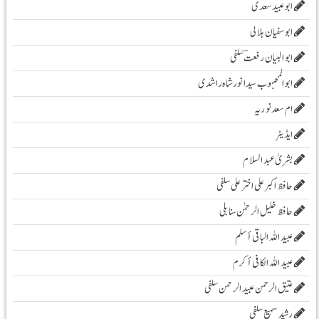
ابوعبید سعدی
ابو سفیان ہلالی
ابوالبیان رفعت ؔسلفی
ابوالمحبوب سیدانورشاہ راشدی
ام سعدنوریہ
ایڈیٹر
بشریٰ عبد السلام
حافظ اکبر علی اخترعلی سلفی
حافظ خلیل الرحمٰن سنابلی
عبید اللہ الباقی أسلم
عبید اللہ الکافی أکرم
عتیق الرحمن عبید الرحمن سلفی
رشید سمیع سلفی