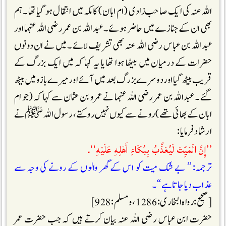
اللہ عنہ کی ایک صاحب زادی (ام ابان) کا مکہ میں انتقال ہو گیا تھا ۔ ہم
بھی ان کے جنازے میں حاضر ہوئے ۔ عبداللہ بن عمر رضی اللہ عنہما اور
عبداللہ بن عباس رضی اللہ عنہ بھی تشریف لائے ۔ میں نے ان دونوں
حضرات کے درمیان میں بیٹھا ہوا تھا یا یہ کہا کہ میں ایک بزرگ کے
قریب بیٹھ گیا اور دوسرے بزرگ بعد میں آئے اور میرے بازو میں بیٹھ
گئے ۔ عبداللہ بن عمر رضی اللہ عنہما نے عمرو بن عثمان سے کہا کہ (جو ام
ابان کے بھائی تھے) رونے سے کیوں نہیں روکتے، رسول اللہ ﷺنے
ارشاد فرمایا :
’’إِنَّ الْمَيِّتَ لَيُعَذَّبُ بِبُكَاءِ أَهْلِهِ عَلَيْهِ‘‘۔
ترجمہ: ” بے شک میت کو اس کے گھر والوں کے رونے کی وجہ سے
عذاب دیا جاتا ہے “۔
[صحیح : رواہ البخاری : 1286، ومسلم : 928]
حضرت ابن عباس رضی اللہ عنہ بیان کرتے ہیں کہ جب حضرت عمر