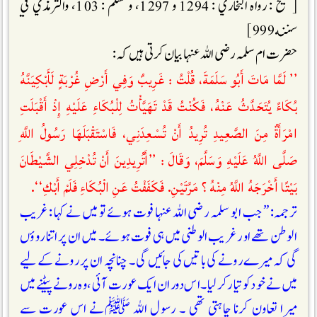
[صحيح : رواه البخاري : 1294 و 1297، ومسلم : 103، والترمذي في
سننه 999]
حضرت ام سلمہ رضی اللہ عنہا بیان کرتی ہیں کہ :
’’ لَمَّا مَاتَ أَبُو سَلَمَةَ، قُلْتُ : غَرِيبٌ وَفِي أَرْضِ غُرْبَةٍ لَأَبْكِيَنَّهُ
بُكَاءً يُتَحَدَّثُ عَنْهُ، فَكُنْتُ قَدْ تَھَيَّأْتُ لِلْبُكَاءِ عَلَيْهِ إِذْ أَقْبَلَتِ
امْرَأَةٌ مِنَ الصَّعِيدِ تُرِيدُ أَنْ تُسْعِدَنِي، فَاسْتَقْبَلَھَا رَسُولُ اللَّهِ
صَلَّى اللَّهُ عَلَيْهِ وَسَلَّمَ، وَقَالَ : ’’أَتُرِيدِينَ أَنْ تُدْخِلِي الشَّيْطَانَ
بَيْتًا أَخْرَجَهُ اللَّهُ مِنْهُ ؟ مَرَّتَيْنِ. فَكَفَفْتُ عَنِ الْبُكَاءِ فَلَمْ أَبْكِ‘‘.
ترجمہ: ” جب ابو سلمہ رضی اللہ عنہا فوت ہوئے تو میں نے کہا : غریب
الوطن تھے اور غریب الوطنی میں ہی فوت ہوئے۔ میں ان پر اتنا روؤں
گی کہ میرے رونے کی باتیں کی جائیں گی ۔ چنانچہ ان پر رونے کے لیے
میں نے خود کو تیار کر لیا۔ اس دوران ایک عورت آئی ،وہ رونے پیٹنے میں
میرا تعاون کرنا چاہتی تھی ۔ رسول اللہ ﷺنے اس عورت سے