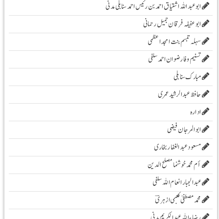
ابو عبد اللہ اشتیاق احمد بن رئیس احمد سنابلی مدنی
ابو عفیفہ فرقان جمیل رحمانی
سہلہ تبسم بنت امجد اعظمی
تسنیم وفا رضوان احمد سلفی
مبارک سنابلی
حافظ عبدالرشید عمری
ادارہ
ابوالمرجان فیضی
مسعود عبد الغفار بخاری
أم محمد خوشنما مصلح الدین
عبدالجبار انعام اللہ سلفی
محمد مصطفیٰ کعبی ازہریؔ
رضاء اللہ عبد الکریم مدنی