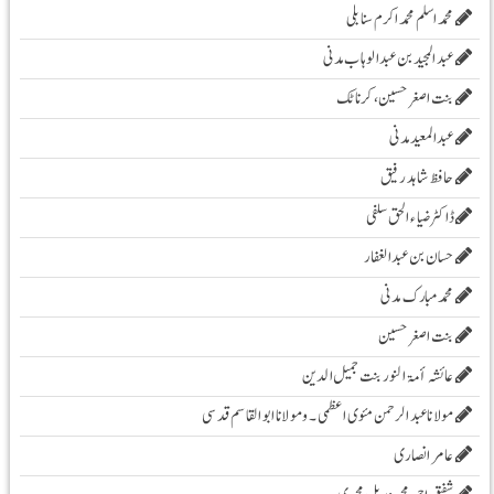
محمد اسلم محمد اکرم سنابلی
عبد المجید بن عبد الوہاب مدنی
بنت اصغر حسین، کرناٹک
عبدالمعید مدنی
حافظ شاہد رفیق
ڈاکٹر ضیاء الحق سلفی
حسان بن عبدالغفار
محمد مبارک مدنی
بنت اصغر حسین
عائشہ أمۃ النور بنت جمیل الدین
مولانا عبد الرحمن مئوی اعظمی ۔و مولانا ابوالقاسم قدسی
عامر انصاری