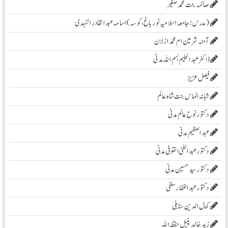
صائمہ بنت محمد صغیر
( مدرس :جامعہ اسلامیہ نور باغ، کوسہ )اسامہ عبد القادر النہدی
آمنہ شرمین ام محمد ازلان
ڈاکٹر عبد الحلیم بسم اللہ مدنی
فیصل عزیز
شبانہ الماس بنت شاہ عالم
دکتور نوح عالم مدنی
عبد العظیم مدنی
دکتور عبد الغنی القوفی مدنی
دکتور سید حسین مدنی
دکتور عبدالغفار سلفی
کمال الدین سنابلی
زیدخالد پٹیل حفظہ اللہ