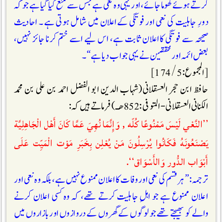
کرتے ہوئے گھوما جائے، اور یہی وہ نعی ہے جس سے منع کیا گیا ہے جو کہ
دورِ جاہلیت کی نعی اور فوتگی کےاعلان میں شامل ہوتی ہے ۔ احاديث
صحیحہ سے فوتگی کااعلان ثابت ہے، اس لیے اسے ختم کرنا جائز نہیں،
بعض ائمہ اورمحققين نے یہی جواب دیا ہے“۔
[المجموع : 5 / 174]
حافظ ابن حجر العسقلانی(شہاب الدین ابو الفضل احمد بن علی بن محمد
الکنانی العسقلانی- المتوفی : 852ھـ) فرماتے ہیں کہ :
’’النَّعْي لَيْسَ مَمْنُوعًا كُلّه , وَإِنَّمَا نُهِيَ عَمَّا كَانَ أَهْل الْجَاهِلِيَّة
يَصْنَعُونَهُ فَكَانُوا يُرْسِلُونَ مَنْ يُعْلِن بِخَبَرِ مَوْت الْمَيِّت عَلَى
أَبْوَاب الدُّور وَالأَسْوَاق‘‘.
ترجمہ: ”ہر قسم کی نعی اور وفات کا اعلان ممنوع نہیں ہے، بلکہ وہ نعی اور
اعلان ممنوع ہے جو اہلِ جاہلیت کرتے تھے، کہ وہ کسی اعلان کرنے
والے کو بھیجتے تھے جو لوگوں کے گھروں کے دروازوں اور بازاروں میں