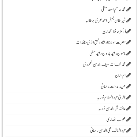
محمد عاصم اسعد سلفی
شیرخان جمیل احمد عمری برطانیہ
ڈاکٹر حافظ محمد زبیر
حضرت مولانا ارشادا لحق اثری حفظہ اللہ
مامون رشید ہارون رشید سلفی
محمد محب اللہ سیف الدین المحمدی
ام حبان
حسینہ مدحت رحمانی
بشریٰ عبد السلام نوریہ
عائشہ فخرالدین نوریہ
محبوب انصاری
عبدالمالک محی الدین رحمانی