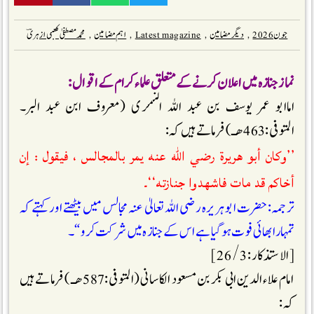
جون 2026
,
دیگر مضامین
,
Latest magazine
,
اہم مضامین
,
محمد مصطفیٰ کعبی ازہریؔ
نماز جنازہ میں اعلان کرنے کے متعلق علماء کرام کے اقوال:
اماابو عمر یوسف بن عبد اللہ النمری (معروف ابن عبد البر۔
المتوفی:463 ھـ) فرماتے ہیں کہ :
’’وكان أبو هريرة رضي الله عنه يمر بالمجالس ، فيقول : إن
أخاكم قد مات فاشهدوا جنازته‘‘۔
ترجمہ:حضرت ابوہريرہ رضی اللہ تعالیٰ عنہ مجالس ميں بیٹھتے اورکہتے کہ
تمہارا بھائی فوت ہو گيا ہے اس کے جنازہ میں شرکت کرو “۔
[الاستذكار: 3 / 26 ]
ا مام علاء الدین ابی بکر بن مسعود الکاسانی (المتوفی:587 ھـ) فرماتے ہیں
کہ :