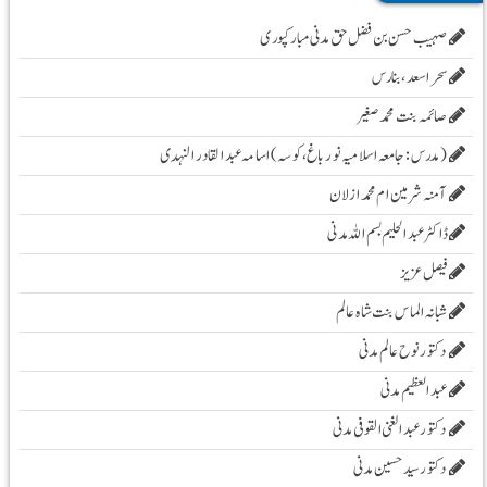
صہیب حسن بن فضل حق مدنی مبارکپوری
سحر اسعد ،بنارس
صائمہ بنت محمد صغیر
( مدرس :جامعہ اسلامیہ نور باغ، کوسہ )اسامہ عبد القادر النہدی
آمنہ شرمین ام محمد ازلان
ڈاکٹر عبد الحلیم بسم اللہ مدنی
فیصل عزیز
شبانہ الماس بنت شاہ عالم
دکتور نوح عالم مدنی
عبد العظیم مدنی
دکتور عبد الغنی القوفی مدنی
دکتور سید حسین مدنی