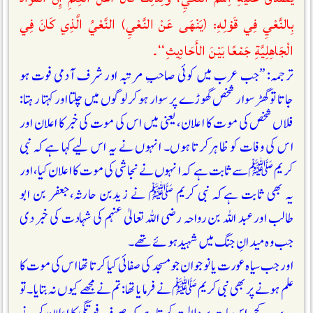
بِالنَّعْيِ فِي قَوْلِهِ: (يَنْهَى عَنْ النَّعْيِ) النَّعْيُ الَّذِي كَانَ فِي
الْجَاهِلِيَّةِ جَمْعًا بَيْنَ الأَحَادِيثِ‘‘۔
ترجمہ: ”جب عرب میں کوئی صاحبِ مرتبہ اور شرف آدمی فوت ہو
جاتا تو گھڑ سوار شخص گھوڑے پر سوار ہوکر لوگوں میں چلتا اورکہتا رہتا:
فلاں شخص کی موت کا اعلان، یعنی میں اس کی موت کی خبرکا اعلان اور
اس کی وفات کو ظاہرکرتا ہوں۔ انہوں نے یہ اس لیےکہا ہےکہ نبی
کریم ﷺسے ثابت ہے کہ انہوں نے نجاشی کی موت کا اعلان کيا، اور
يہ بھی ثابت ہےکہ نبی کریم ﷺ نے زیدبن حارثہ،جعفر بن ابو
طالب اور عبد اللہ بن رواحہ رضی اللہ تعالیٰ عنہم کی شہادت کی خبر دی
جب وہ ميدانِ جنگ میں شہید ہوئے تھے ۔
اور جب سیاہ عورت یا نوجوان جو مسجد کی صفائی کیا کرتا تھا اس کی موت کا
علم ہونے پر بھی نبی کریمﷺ نے فرمايا تھا: تم نے مجھے کیوں نہ بتایا ۔ تو