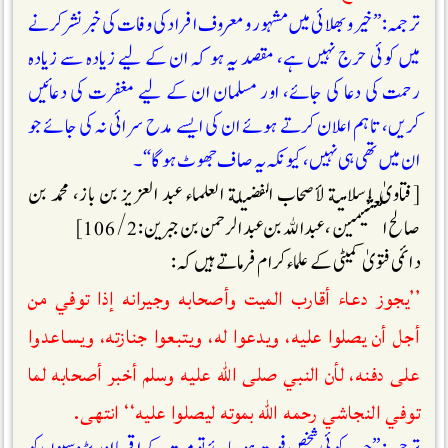
ترجمہ: ”خیر و بھلائی میں مشہور و معروف افراد کی وفات کی خبر نشر کرنے
میں کوئی حرج نہیں ہے، مقصد یہ ہو کہ ان کے لیے زیادہ سے زیادہ
رحمت کی دعا کی جائے، اور مسلمان ان کے لیے مغفرت کی دعائیں
کریں، تاہم اعلان کرتے ہوئے ان کی ایسے مدح سرائی نہ کی جائے جو
ان میں تھی ہی نہیں، کیونکہ یہ صاف جھوٹ ہوگا“۔
[فتاوىٰ إسلامية لأصحاب الفضيلة العلماء عبد العزيز بن باز، محمد بن
صالح العثيمين، عبد الله بن عبد الرحمن بن جبرين : 2 / 106]
دائمی فتویٰ کمیٹی کے علماء کرام فرماتے ہیں کہ :
’’یجوز دعاء أقارب الميت وأصحابه وجيرانه إذا توفي من
أجل أن يصلوا عليه، ويدعوا له، ويتبعوا جنازته، ويساعدوا
على دفنه، لأن النبي صلى الله عليه وسلم أخبر أصحابه لما
توفي النجاشي رحمه الله بموته ليصلوا عليه‘‘ انتهى.