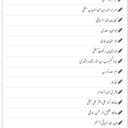
اسرار احمد بن عبدالوہاب سلفی
کفایت اللہ السنابلی
ابوعبید سعدی
ابو سفیان ہلالی
ابوالبیان رفعت ؔسلفی
ابوالمحبوب سیدانورشاہ راشدی
ام سعدنوریہ
ایڈیٹر
بشریٰ عبد السلام
حافظ اکبر علی اخترعلی سلفی
حافظ خلیل الرحمٰن سنابلی
عبید اللہ الباقی أسلم