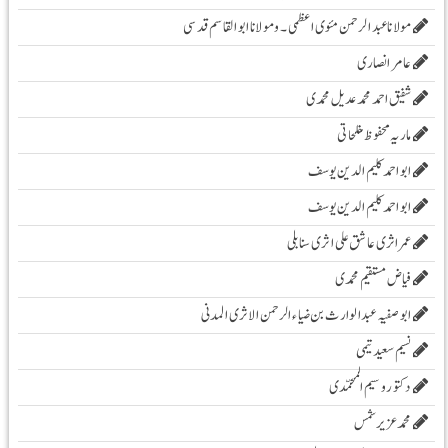
مولانا عبد الرحمن مئوی اعظمی ۔و مولانا ابوالقاسم قدسی
عامر انصاری
شفیق احمد محمد عدیل محمدی
ماریہ محفوظ مفلحاتی
ابو احمد کلیم الدین یوسف
ابو احمد کلیم الدین یوسف
عمر اثری عاشق علی اثری سنابلی
فیاض مستقیم محمدی
ابو صفیہ عبدالوارث بن ضیاء الرحمن الاثری المدنی
نسیم سعید تیمی
دکتور وسیم المحمّدی
محمدعزیرشمس