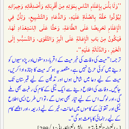
’’وَلَا بَأْسَ بِإِعْلَامِ النَّاسِ بِمَوْتِهِ مِنْ أَقْرِبَائِهِ وَأَصْدِقَائِهِ وَجِيرَانِهِ
لِيُؤَدُّوا حَقَّهُ بِالصَّلَاةِ عَلَيْهِ، وَالدُّعَاءِ وَالتَّشْيِيعِ، وَلِأَنَّ فِي
الْإِعْلَامِ تَحْرِيضًا عَلَى الطَّاعَةِ، وَحَثًّا عَلَى الِاسْتِعْدَادِ لَهَا،
فَيَكُونُ مِنْ بَابِ الْإِعَانَةِ عَلَى الْبِرِّ وَالتَّقْوَى، وَالتَّسَبُّبِ إلَى
الْخَيْرِ ، وَالدَّلَالَةِ عَلَيْهِ‘‘۔
ترجمہ: ”میت کی وفات کی خبر میت کے اقربا، دوستوںاور پڑوسیوں کو
دینے میں کوئی حرج نہیں ہے، مقصد یہ ہو کہ میت کا جنازہ ادا کریں،
میت کے لیے دعا میں شامل ہوں اور تدفین کے لیے قبرستان تک
جائیں۔ وفات کی اطلاع دینے سے ایک نیکی کے کام کی رغبت بھی ملے
گی، اور لوگ اس کے لیے تیار بھی ہوں گے، تو اس طرح ایسی اطلاع
نیکی اور تقویٰ کے کاموں میں اعانت، خیر کے لیے ذریعہ ، اور اچھے کام
کےلیے رہنمائی کا باعث ہو گی“۔
[بدائع الصنائع فی ترتیب الشرائع للکاسانی : 1 / 299]