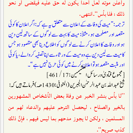
وأعلن موته لعل أحداً يكون له حق عليه فيقضى أو نحو
ذلك : فلا بأس‘‘۔انتهى.
ترجمہ: ” میت کی وفات کے اعلان سے متعلق یہ ہے کہ: اگر اعلان کا کوئی
مقصد اور مصلحت ہو ، مثلاً: میت کا بہت سے لوگوں کے ساتھ لین دین
ہو اور وفات کا اعلان کرنے سے لوگوں کو اطلاع دینا بھی مقصود ہو جس
کا میت سے لین دین ہے وہ میت کے ورثا ءسے اپنا تصفیہ کروا لے، یا کوئی
اور مثبت مقصد ہو تو اعلان کرنے میں کوئی حرج نہیں ہے “۔
[مجموع فتاوىٰ ورسائل العثيمين : 17 / 461 ]
شيخ عبد الله بن عبد الرحمٰن الجبرين (المتوفی: 1430ھـ)فرماتے ہیں کہ :
’’لا بأس بنشر الخبر عن وفاة بعض الأشخاص المشهورين
بالخير والصلاح ، ليحصل الترحم عليهم والدعاء لهم من
المسلمين ، ولكن لا يجوز مدحهم بما ليس فيهم ، فإنَّ ذلك
كذب صريح‘‘.