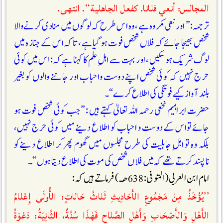
المجالس: أنعي فلانا. كفعل الجاهلية‘‘. انتهى.
ترجمہ: ” اور نعی مکروہ ہے، وہ اس طرح کہ لوگوں میں منادی کرنےوالا
شخص بھیجا جائے کہ فلاں شخص فوت ہو گيا ہے، تاکہ اس کے جنازہ میں
لوگ شریک ہو سکیں، اور بہت سے اہلِ علم کا کہنا ہے کہ : اس میں کوئی
حرج نہیں کہ کوئی شخص اپنے دوست واحباب اور جاننے والوں کو بغیر
بلند آوازکیے فوتگی کی اطلاع کرے“۔
حضرت ابراہيم نخعی رحمہ اللہ تعالیٰ کہتے ہیں : ”جب کوئی شخص فوت ہو
جائے تواس کے دوست و احباب کو اطلاع دینے ميں کوئی حرج نہیں،
بلکہ وہ تو اہل ِجاہلیت کی طرح مجلسوں ميں گھوم پھرکر اطلاع دینےکو
ناپسند کرتے تھے کہ میں فلاں شخص کی موت کی اطلاع دیتا ہوں “۔
امام ابن العربی(المتوفی : 638 ھـ) فرماتے ہیں کہ :
’’يُؤْخَذُ مِنْ مَجْمُوعِ الأَحَادِيثِ ثَلاثُ حَالاتٍ: الأُولَى إِعْلامُ
الأَهْلِ وَالأَصْحَابِ وَأَهْلِ الصَّلاحِ فَھٰذَا سُنَّةٌ، الثَّانِيَةُ: دَعْوَةُ