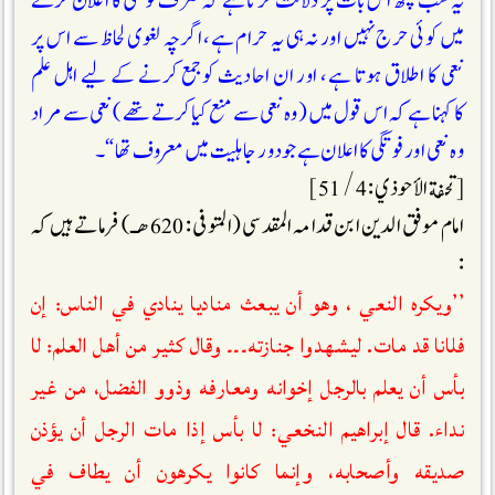
یہ سب کچھ اس بات پر دلالت کرتاہے کہ صرف فوتگی کا اعلان کرنے
میں کوئی حرج نہیں اور نہ ہی یہ حرام ہے، اگرچہ لغوی لحاظ سے اس پر
نعی کا اطلاق ہوتا ہے، اور ان احادیث کوجمع کرنے کے لیے اہل علم
کاکہنا ہے کہ اس قول میں ( وہ نعی سے منع کیا کرتے تھے ) نعی سے مراد
وہ نعی اور فوتگی کا اعلان ہے جو دور جاہلیت میں معروف تھا “۔
[تحفة الأحوذي : 4 / 51]
امام موفق الدين ابن قدامہ المقدسی (المتوفی : 620 ھـ) فرماتے ہیں کہ
:
’’ويكره النعي ، وهو أن يبعث مناديا ينادي في الناس: إن
فلانا قد مات. ليشهدوا جنازته۔۔۔ وقال كثير من أهل العلم: لا
بأس أن يعلم بالرجل إخوانه ومعارفه وذوو الفضل، من غير
نداء. قال إبراهيم النخعي: لا بأس إذا مات الرجل أن يؤذن
صديقه وأصحابه، وإنما كانوا يكرهون أن يطاف في