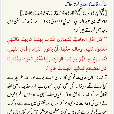
جا کر وفات کا اعلان کرتاتھا“۔
[فتح الباری شرح صحیح البخاری : 4 / 102ح : 1245 و 1246]
امام محمد بن عبد الہادي السندي (المتوفی : 1138ھـ) حاشیہ سنن ابن
ماجہ میں فرماتے ہیں کہ :
’’ كَانَ أَهْل الْجَاهِلِيَّة يُشْهِرُونَ الْمَوْت بِهَيْئَةِ كَرِيهَة، فَالنَّهْي
مَحْمُول عَلَيْهِ، وَخَافَ حُذَيْفَة أَنْ يَكُون الْمُرَاد إِطْلاق النَّهْي،
فَمَا سمِحَ بِهِ، فَهُوَ مِنْ بَاب الْوَرَع، وَإِلا فَخَبَر الْمَوْت سِيَّمَا إِذَا
كَانَ لِمَصْلَحَةٍ كَتَكْثِيرِ الْجَمَاعَة جَائِز‘‘.
ترجمہ: ” اہلِ جاہلیت فوتگی کا اعلان بڑے برے اور غلط طريقہ سے
کیاکرتے تھے، لہٰذا یہ نہی بھی اسی پر محمول ہے، اور حذیفہ رضی اللہ
تعالیٰ عنہ کو خدشہ لاحق ہوا کہ کہیںمطلقاً نہی نہ ہو، اس لیے انہوں
نے اس کی اجازت نہ دی، جو کہ ورع اورتقویٰ میں سے ہے، وگرنہ
موت کی خبر دینے میں جب کوئی مصلحت ہو مثلاً خاص کر نماز جنازہ میں