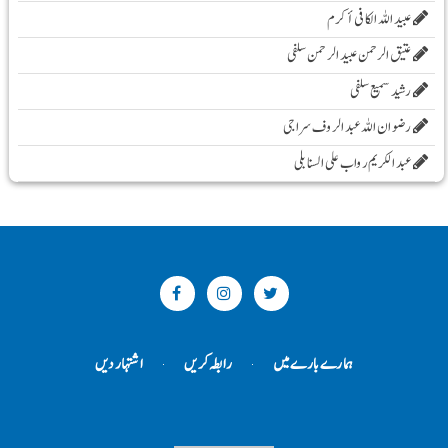
عبید اللہ الکافی أکرم
عتیق الرحمن عبید الرحمن سلفی
رشید سمیع سلفی
رضوان اللہ عبد الروف سراجی
عبد الکریم رواب علی السنابلی
ہمارے بارے میں
رابطہ کریں
اشتہار دیں