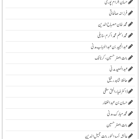
حسان بلرام پوری
فرزانہ صالحاتی
محمد خان مصباح الدین
محمد اسلم محمد اکرم سنابلی
عبد المجید بن عبد الوہاب مدنی
بنت اصغر حسین، کرناٹک
عبدالمعید مدنی
حافظ شاہد رفیق
ڈاکٹر ضیاء الحق سلفی
حسان بن عبدالغفار
محمد مبارک مدنی
بنت اصغر حسین
عائشہ أمۃ النور بنت جمیل الدین