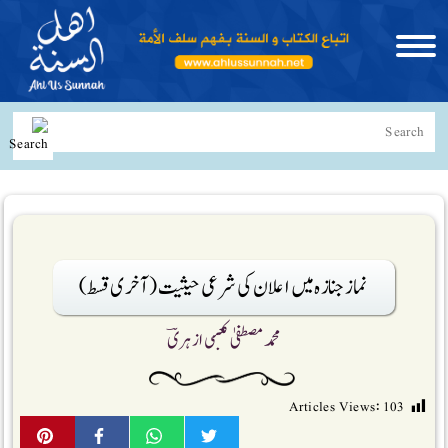
نماز جنازہ میں اعلان کی شرعی حیثیت (آخری قسط)
محمد مصطفیٰ کعبی ازہریؔ
Articles Views:
103