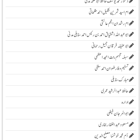
دکتور محمد یوسف حافظ ابو طلحہ مدنی
ام اسید ثمرین شکیل احمد مفلحاتی
ام رشدان انجم عائشی
ابو عبد اللہ اشتیاق احمد بن رئیس احمد سنابلی مدنی
ابو عفیفہ فرقان جمیل رحمانی
سہلہ تبسم بنت امجد اعظمی
تسنیم وفا رضوان احمد سلفی
مبارک سنابلی
حافظ عبدالرشید عمری
ادارہ
ابوالمرجان فیضی
مسعود عبد الغفار بخاری
أم محمد خوشنما مصلح الدین