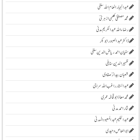
عبدالجبار انعام اللہ سلفی
محمد مصطفیٰ کعبی ازہریؔ
رضاء اللہ عبد الکریم مدنی
ڈاکٹر عبد الصبور ابو بکر
سفیان احمد ریاض الدین سلفی
ظہیرالدین سنابلی
شعبان بیدارؔ صفاوی
عبدالستار راغب اللہ سراجی
محمدمعاذابوقحافہ عمری
نثار احمد مدنی
عبدالحکیم عبدالمعبودالمدنی
ابو العاص وحیدی