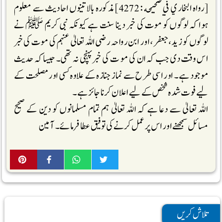
[رواه البخاري في صحيحه : 4272] مذکورہ بالا تینوں احادیث سے معلوم
ہوا کہ لوگوں کو موت کی خبر دینا سنت ہے کیونکہ نبی کریم ﷺ نے
لوگوں کو زید، جعفر، اور ابن رواحہ رضی اللہ تعالیٰ عنہم کی موت کی خبر
اس وقت دی جب کہ ان کی مو ت کی خبرپہنچی نہ تھی۔ جیساکہ حدیث
موجود ہے ۔ اور اسی طرح سے نماز جنازہ کے علاوہ کسی اور مصلحت کے
لیے فوت شدہ شخص کے لیے اعلان کرنا جائز ہے ۔
اللہ تعالیٰ سے دعا ہے کہ اللہ تعالیٰ ہم تمام مسلمانوں کو دین کے صحیح
مسائل سمجھنے اور اس پر عمل کرنے کی توفیق عطا فرمائے ۔ آمین
تلاش کریں