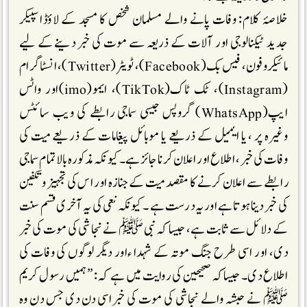
خلاصۂ کلام: وفات پانے والے مسلمان شخص کا مسجد کے لاؤڈاسپیکر
جدید ٹیکنالوجی اور آلات کے ذریعہ سے موت کی خبر دینے کے لیے
مائیکروفون، فیس بک(Facebook)، ٹویٹر(Twitter)، انسٹاگرام
(Instagram)، ٹک ٹاک(TikTok)، ایمو(imo)اور واٹس
ایپ(WhatsApp) گروپس جیسی سماجی رابطے کی ویب سائٹس
وغیرہ پر ، یا ایمیل کے ذریعے یا موبائل پیغامات کے ذریعے میت کی
وفات کی خبر ، اطلاع اور اعلان کرنا جائز ہے۔ کیونکہ مذکورہ بالا تمام سماجی
رابطے سے اعلان کرنے کا مقصد میت کے جنازہ اور اس کی تجہیز وتکفین
کی خبر دینا ہوتا ہے اور یہ درست ہے ۔ کیونکہ نعی کی یہ آخری قسم سنت
کے دلائل سے ثابت ہے، جیسا کہ نبی ﷺ نے نجاشی کی موت کی خبر
دی، اور اسی طرح جنگ موتہ کے شہدا ءاور دیگر لوگوں کی وفات کی
اطلاع دی۔ جیساکہ صحیحین کی روايت میں ہے کہ : ”ہمیں رسول کریم
ﷺ نے حبشہ والے نجاشی کی موت کی خبراسی دن دی جس دن وہ