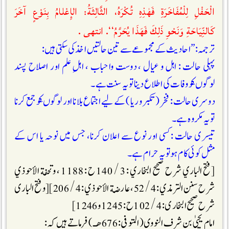
الْحَفْلِ لِلْمُفَاخَرَةِ فَھٰذِهِ تُكْرَهُ، الثَّالِثَةُ: الإِعْلامُ بِنَوْعٍ آخَرَ
كَالنِّيَاحَةِ وَنَحْوِ ذَلِكَ فَهَذَا يُحَرَّمُ‘‘. انتهى .
ترجمہ: ”احادیث کے مجموعے سے تین حالتیں اخذ کی سکتی ہیں:
پہلی حالت : اہل و عیال ، دوست واحباب ، اہلِ علم اور اصلاح پسند
لوگوںکو وفات کی اطلاع دینا تو یہ سنت ہے ۔
دوسری حالت : فخر (تکبر وریا) کے لیے اجتماع بلانا اور لوگوںکو جمع کرنا
تو یہ مکروہ ہے ۔
تیسری حالت : کسی اور نوع سے اعلان کرنا، جس میں نوحہ یا اس کے
مثل کوئی کام ہو تو یہ حرام ہے ۔
[فتح الباري شرح صحيح البخاري : 3 / 140 ح : 1188 ، وتحفة الأحوذي
شرح سنن الترمذي: 4 / 52 ، عارضة الأحوذي : 4 / 206][وفتح الباری
شرح صحیح البخاری : 4 / 102ح : 1245 و 1246]
امام یحییٰ بن شرف النووی(المتوفی : 676 ھـ) فرماتے ہیں کہ :