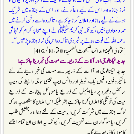
ترجمہ: ”جب کوئی شخص فوت ہو جائے تو میت کے اقربا اور پڑوسیوں کو
نماز جنازہ اور اس کے لیے دعاکرنے، اور اس کے جنازہ میں شريک
ہونےکے لیے بلانا اور اعلان کرنا جائز ہے، تاکہ وہ اسے دفن کرنے میں
ممد و معاون بنیں ،کیونکہ نبی کریم ﷺ نے اپنے صحابۂ کرام کو نجاشی
رحمہ اللہ کے فوت ہونے پر خبر دی تاکہ وہ اس کی نمازجنازہ پڑھیں‘‘۔
[فتاوىٰ اللجنۃ الدائمۃ للبحوث العلميۃ والافتاء : 8 / 402]
جدید ٹیکنالوجی اور آلات کے ذریعہ سے موت کی خبر دینا جائز ہے:
جدید ٹیکنالوجی اورآلات کے ذریعہ سے موت کی خبر دینے کے لئے
مائیکروفون، فیس بک، ٹویٹر اور واٹس ایپ جیسی سماجی رابطے کی ویب
سائٹس وغیرہ پر ، یا ایمیل کے ذریعے یا موبائل پیغامات کے ذریعے
میت کی فوتگی کا اعلان کرنا جائز ہے بشرطیکہ اس اعلان کا مقصد یہ ہو کہ
لوگ جنازے میں شرکت کریں، یا میت کے لئے دعا اور بخشش طلب
کریں، یا سوگواران سے تعزیت کریں، کیونکہ یہ اعلان ان تمام اچھے
کاموں کا ذریعہ بنے گا۔