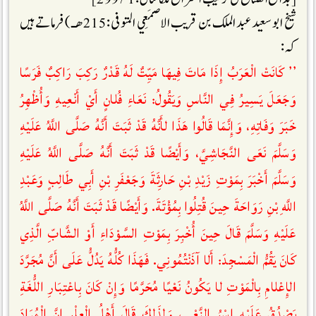
شیخ ابو سعيد عبد الملک بن قريب الاصمَعِي المتوفی: 215 ھـ) فرماتے ہیں
کہ :
’’ كَانَتْ الْعَرَبُ إِذَا مَاتَ فِيهَا مَيِّتٌ لَهُ قَدْرٌ رَكِبَ رَاكِبٌ فَرَسًا
وَجَعَلَ يَسِيرُ فِي النَّاسِ وَيَقُولُ: نَعَاءِ فُلانٍ أَيْ أَنْعِيهِ وَأُظْهِرُ
خَبَرَ وَفَاتِهِ، وَإِنَّمَا قَالُوا هَذَا لأَنَّهُ قَدْ ثَبَتَ أَنَّهُ صَلَّى اللَّهُ عَلَيْهِ
وَسَلَّمَ نَعَى النَّجَاشِيَّ، وَأَيْضًا قَدْ ثَبَتَ أَنَّهُ صَلَّى اللَّهُ عَلَيْهِ
وَسَلَّمَ أَخْبَرَ بِمَوْتِ زَيْدِ بْنِ حَارِثَةَ وَجَعْفَرِ بْنِ أَبِي طَالِبٍ وَعَبْدِ
اللَّهِ بْنِ رَوَاحَةَ حِينَ قُتِلُوا بِمُؤْتَةَ. وَأَيْضًا قَدْ ثَبَتَ أَنَّهُ صَلَّى اللَّهُ
عَلَيْهِ وَسَلَّمَ قَالَ حِينَ أُخْبِرَ بِمَوْتِ السَّوْدَاءِ أَوْ الشَّابِّ الَّذِي
كَانَ يَقُمُّ الْمَسْجِدَ: أَلا آذَنْتُمُونِي. فَهَذَا كُلُّهُ يَدُلُّ عَلَى أَنَّ مُجَرَّدَ
الإِعْلامِ بِالْمَوْتِ لا يَكُونُ نَعْيًا مُحَرَّمًا وَإِنْ كَانَ بِاعْتِبَارِ اللُّغَةِ
يَصْدُقُ عَلَيْهِ اِسْمُ النَّعْيِ، وَلِذَلِكَ قَالَ أَهْلُ الْعِلْمِ إِنَّ الْمُرَادَ