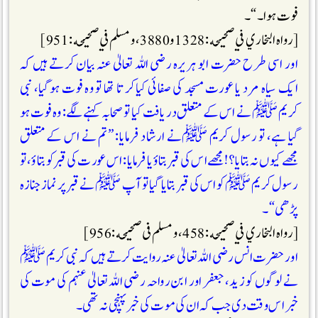
فوت ہوا۔“۔
[رواه البخاري في صحيحه : 1328و 3880 ، ومسلم في صحيحه : 951]
اور اسی طرح حضرت ابو ہريرہ رضی اللہ تعالیٰ عنہ بیان کرتے ہیں کہ
ایک سياہ مرد یا عورت مسجد کی صفائی کیاکر تا تھا تو وہ فوت ہوگیا، نبی
کریم ﷺ نے اس کے متعلق دريافت کیا تو صحابہ کہنے لگے: وہ فوت ہو
گيا ہے، تو رسول کریم ﷺنے ارشاد فرمايا: ”تم نے اس کے متعلق
مجھے کیوں نہ بتايا؟! مجھے اس کی قبر بتاؤ یا فرمایا: اس عورت کی قبر کو بتاؤ، تو
رسول کریم ﷺ کو اس کی قبر بتایا گیا تو آپ ﷺ نے قبر پر نماز جنازہ
پڑھی“۔
[رواه البخاري في صحيحه : 458 ، ومسلم فی صحيحه : 956]
اور حضرت انس رضی اللہ تعالیٰ عنہ روایت کرتے ہیں کہ نبی کریم ﷺ
نے لوگوں کو زید، جعفر اور ابن رواحہ رضی اللہ تعالیٰ عنہم کی موت کی
خبر اس وقت دی جب کہ ان کی مو ت کی خبرپہنچی نہ تھی۔