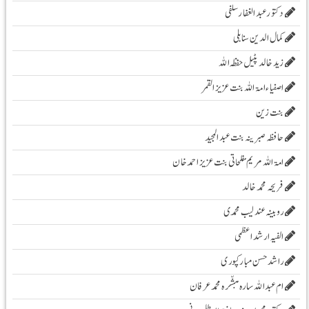
دکتور عبدالغفار سلفی
کمال الدین سنابلی
زیدخالد پٹیل حفظہ اللہ
اصفیاء امۃ اللہ بنت عزیز القمر
بنت زین
حافظہ صبرینہ بنت عبد المجید
امۃ اللہ مریم مفلحاتی بنت عزیز احمد خان
فریحہ محمد خالد
روبینہ عندلیب محمدی
الفیہ ارشد اعظمی
راشد حسن مبارکپوری
ام عبداللہ سارہ مبشّرہ محمد عرفان