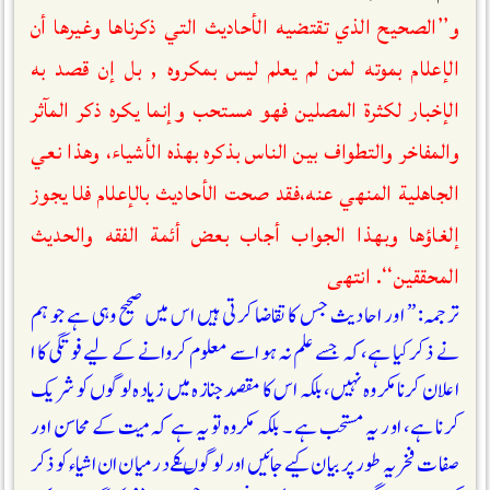
و’’الصحيح الذي تقتضيه الأحاديث التي ذكرناها وغيرها أن
الإعلام بموته لمن لم يعلم ليس بمكروه , بل إن قصد به
الإخبار لكثرة المصلين فهو مستحب وإنما يكره ذكر المآثر
والمفاخر والتطواف بين الناس بذكره بهذه الأشياء، وهذا نعي
الجاهلية المنهي عنه،فقد صحت الأحاديث بالإعلام فلا يجوز
إلغاؤها وبهذا الجواب أجاب بعض أئمة الفقه والحديث
المحققين‘‘. انتهى
ترجمہ: ” اور احادیث جس کا تقاضا کرتی ہیں اس میں صحیح وہی ہے جو ہم
نے ذکرکیا ہے،کہ جسے علم نہ ہو اسے معلوم کروانے کے لیے فوتگی کا ا
اعلان کرنا مکروہ نہیں، بلکہ اس کا مقصد جنازہ میں زیادہ لوگوں کو شریک
کرنا ہے، اور یہ مستحب ہے ۔ بلکہ مکروہ تو یہ ہے کہ میت کے محاسن اور
صفات فخریہ طور پر بیان کیے جائیں اور لوگوںکے درمیان ان اشیاء کوذکر