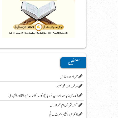
مصنفین
سحر اسعد ،بنارس
صائمہ بنت محمد صغیر
( مدرس :جامعہ اسلامیہ نور باغ، کوسہ )اسامہ عبد القادر النہدی
آمنہ شرمین ام محمد ازلان
ڈاکٹر عبد الحلیم بسم اللہ مدنی