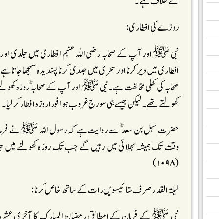
کے خلاف ہے ۔
روزے کی افطاری:
نبی ﷺ اور آپ کے صحابہ رضی اللہ عنہم افطاری میں جلدی اور 
افطاری میں دیرکرنا اور سحری میں جلدی کرنا پسندیدہ سمجھا جاتا 
صحابہ کی کھلی مخالفت ہے ۔نبی ﷺ اور آپ کے صحابہ ؓ روزہ کھول
کھولتے تھے۔لیکن جیسے ہی سورج غروب ہوا فورا روزہ افطار کرلیا ۔
حضرت سہل بن سعد ؓ سے روایت ہے کہ رسول اللہ ﷺ نے فرمایا:((لَا یَزَالُ
وقت تک ہمیشہ بھلائی میں رہیں گے جب تک روزہ کھولنے میں ج
(۱۰۹۸)
لیلۃ القدر صرف ستائیسویں رات کے ساتھ خاص کرنا:
نبی ﷺ کے فرمان کے امطابق رمضان المبارک کا آخری عشرہ ل