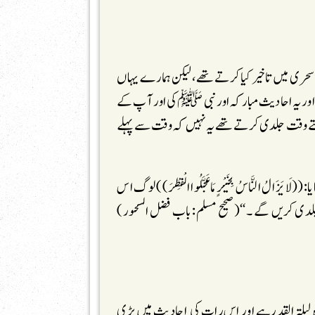
سحری میں تاخیرکیا کرتے تھے،لیکن ہمارے یہاں
ہے اور یہ احادیث مبارکہ اور نبی ﷺ کی اور آپ کے
تے وقت جلدی کرتے تھے یہ نہیں کہ وقت سے پہلے
 النَّاسُ بِخَیْرٍ مَا عَجَّلُوا الْفِطْرَ)) لوگ اس
لدی کریں گے ۔‘‘(صحیح مسلم: باب فضل السحور)
یلۃ القدرہے اور اس رات کی احادیث میں بڑی