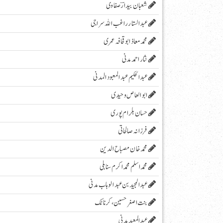
شعبان بیدارؔ صفاوی
عبدالستار راغب اللہ سراجی
محمدمعاذابوقحافہ عمری
نثار احمد مدنی
عبدالحکیم عبدالمعبودالمدنی
ابو العاص وحیدی
حسان بلرام پوری
فرزانہ صالحاتی
محمد خان مصباح الدین
محمد اسلم محمد اکرم سنابلی
عبد المجید بن عبد الوہاب مدنی
بنت اصغر حسین، کرناٹک
عبدالمعید مدنی