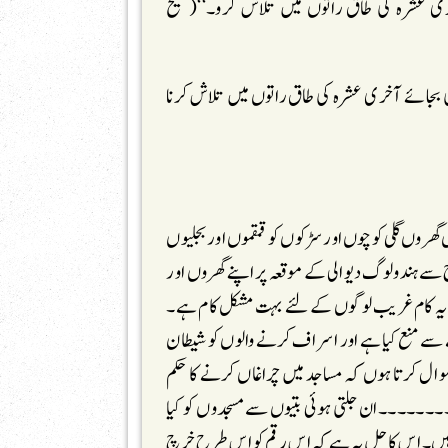
عشرہ کی طاق راتوں میں تلاش کرو۔‘‘(صحیح
بجائے آخری عشرہ کی طاق راتوں میں تلاش کرنا
ں گلی کوچوں اور سڑکوں کو قمقموں اور بجلیوں
ے ہندولوگ دیوالی کے موقعہ پر اپنے گھروں اور
 یہ کام غریب لوگوں کے لئے بہت مشکل کام ہے۔
سے منع کیا ہے اور اسراف کرنے والوں کو شیطان
سوال کرتا ہوں کہ مساجد میں چراغاں کرنے کا حکم
۔۔۔۔۔۔۔۔ان جلتی ہوئی بتیوں سے مسجدوں کو کیا
تے ہیں۔ اس کا حل یہ ہے کہ اس رقم کو اس طرح خرچ