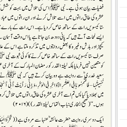
فضیلت بیان ہوئی ہے ۔نبی ﷺ اس کی تلاش میں بہت کوشش کی
عشرہ کی طاق راتوں میں اسے تلاش کرنے اور ان راتوں میں عبا
ستائیسویں رات کے ساتھ خاص کردیا ہے۔ اس رات کے بارے میں
ایسے لمحات آتے ہیں کہ پانی دودھ بن جاتا ہے یا اس وقت آسمان س
کیچڑ اور بارش وغیرہ کا بعض روایتوں میں تذکرہ ملتا ہے اس کے علاوہ
صرف ستائیسویں رات کے ساتھ خاص کرنے کا کوئی ثبوت نبی 
کومتعین نہیں فرمایا بلکہ لیلۃ القدر کو رمضان المبار ک کے آخ
سعید خدری ؓ سے روایت ہے وہ بیان کرتے ہیں کہ نبی ﷺ نے فرمایا :((إِنِّی
نُسِّیتُہَا – فَالْتَمِسُوہَا فِی العَشْرِ الأَوَاخِرِ فِی الوَتْرِ، وَإِنِّی رَأَیْتُ أ
میں بھلا دیا گیا پس تم اسے آخری عشرہ کی طاق راتوں میں تلاش کرواور
ہوں ۔‘‘(صحیح البخاری:باب التماس لیلۃ القدر))(۲۰۱۶)
ایک دوسری روایت حضرت عائشہ ؓ عنہا سے مروی ہے((تَحَرَّوْا لَیْلَۃَ القَدْرِ 