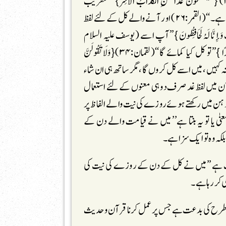
لے اس نے’’کل‘‘ (قیامت) کیلئے آگے کیا بھیجاہے‘‘(الحشر:۱۸) {سَیَعْلَمُونَ غَدًا مَنِ الْکَذَّابُ الْأَشِرُ} ’’عنقریب
کل‘‘( قیامت کے دن)یہ لوگ جان لیں گے کہ کون جھوٹا خود پسندہے۔‘‘(القمر:۲۶) اور آنے والے کل کے لئے لفظ
بْ وَإِنَّا لَہُ لَحَافِظُونَ }’’آپ اسے (یوسف علیہ السلام
کو)’’کل‘‘ہمارے ساتھ بھیج دیجئے‘‘(یوسف:۱۲){مَاذَا تَکْسِبُ غَدًا }’’تو کل کیا کمائے گا‘‘(لقمان:۳۴){وَلَا تَقُولَنَّ
ام پر آپ یوں نہ کہیں ،میں اسے کل کروں گا،مگر ساتھ ہی ان شاء
یجئے‘‘ (الکہف:۲۳)معلوم ہوا کہ قرآن میں لفظ غد صرف دو ہی معنوں کے لئے استعمال
وں معنوںکو ذہن میں رکھتے ہوئے روزے کی نیت والے الفاظ پر
ا تو یہ بنتا ہے’’ میں نے قیامت والے دن کے
لکہ وہ تو ایک سزا ہے۔
مطلب ہے ’’میں نے کل کے دن کے روزے کی نیت کی
 کر رہا ہے۔
ک طرح کی بدعت ہے جس پر عمل کرنا قرآن وحدیث