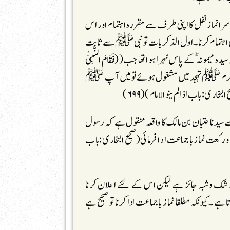
وسرانماز نفل کا اپنی طرف سے مقررہ اہتمام اور اس
صی اہتمام کرنا ۔اول الذکر بات تو نبی ﷺ سے ثابت
یمونہ ؓ کے پاس ٹہرا ہواتھا جب((فَقَامَ النَّبِیُّ
 مَعَہُ ))’’ رسول اکرم ﷺ تہجد میں مشغول ہوئے تو میں آپ ﷺ
لبخاری:باب اذا لم ینو الامام)(۶۹۹)
ے سیدنا عتبان بن مالک کا واقعہ منقول ہے کہ رسول
عت نماز با جماعت اد ا فرمائی(صحیح البخاری :باب
 شک وشبہ جائز ہے لیکن اس کے لئے ا علان کرنا
 ۔کیونکہ مطلقا نماز باجماعت ادا کرنا تو صحیح ہے