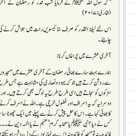
’’کہ سول اللہ ﷺ نے فرمایا شب قدر کو رمضان کے آخری 
البخاری:۲۰۱۷)
اس لئے لیلۃ القدر کو صرف ستائیسویں رات میں تلاش کرنے کی 
چاہئے۔
آخری عشرے میں چراغاں کرنا:
ہمارے بہت سارے بھائی رمضان کے آخری عشرے میں مسجدوں گھرو
سے روشن کرتے ہیں جو کہ یہود ونصاری کی مشابہت ہے جس طرح س
سڑکوں کو سجاتے ہیں اسی طرح طرح یہ لوگ بھی کرتے ہیں۔ اور
دوسرا یہ کہ یہ اسراف اور فضول خرچی ہے ۔اللہ نے اسرف کرنے 
کا بھائی کہا ہے۔ اس کا حل پیش کرنے سے پہلے میں ایک چھوٹا سا 
کس نے دیا ؟نبی ﷺ یا صحابہ کرام ؓ عنہم نے یا ائمہ دین نے۔۔
فائدہ ۔نہ تو مسجد کو فائدہ نہ اس سے نمازیوں کے دل روشن ہو سک