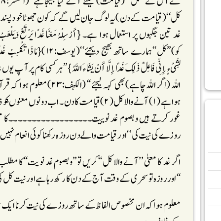
غد تین جگہوں پر استعمال ہوا ہے۔ {أَرْسِلْہُ مَعَنَا غَدًا یَرْتَعْ وَیَلْعَ
لِشَیْء ٍ إِنِّی فَاعِلٌ ذَلِکَ غَدًاإِلَّا أَنْ یَشَاء َ اللَّہُ }’’ہر کسی ک
اللہ (اگر اللہ چاہے)بھی کہہ ل
ہوا ہے (۱)آنے والا کل(۲)قیامت کا دن۔ اب دون
غور کرتے ہیں وبصوم غد نوییت۔۔۔۔۔۔۔۔۔۔۔۔۔۔۔۔۔۔کا معنیٰ ی
روزے کی نیت کی ‘‘اور قیامت والے دن روزہ رکھنا کوئی انعام نہیں ب
اگر غد کا معنیٰ ’’آنے والا کل‘‘کریں تو’’وبصوم غد نویت‘‘کا 
‘‘اور روزہ تو سحری کے وقت آج کے دن کا رکھ رہا ہے اور نیت کل کی
معلوم ہوا کہ ان مخصوص الفاظ کے ساتھ روزے کی نیت کرنا ای