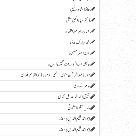
حافظ شاہد رفیق
ڈاکٹر ضیاء الحق سلفی
حسان بن عبدالغفار
محمد مبارک مدنی
بنت اصغر حسین
عائشہ أمۃ النور بنت جمیل الدین
مولانا عبد الرحمن مئوی اعظمی ۔و مولانا ابوالقاسم قدسی
عامر انصاری
شفیق احمد محمد عدیل محمدی
ماریہ محفوظ مفلحاتی
ابو احمد کلیم الدین یوسف
ابو احمد کلیم الدین یوسف