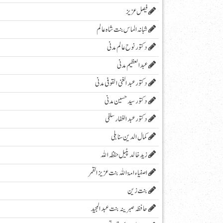
فیصل عزیز
شبانہ الماس بنت شاہ عالم
دکتور نوح عالم مدنی
عبد العظیم مدنی
دکتور عبد الغنی القوفی مدنی
دکتور سید حسین مدنی
دکتور عبدالغفار سلفی
کمال الدین سنابلی
زیدخالد پٹیل حفظہ اللہ
اصفیاء امۃ اللہ بنت عزیز القمر
بنت زین
حافظہ صبرینہ بنت عبد المجید