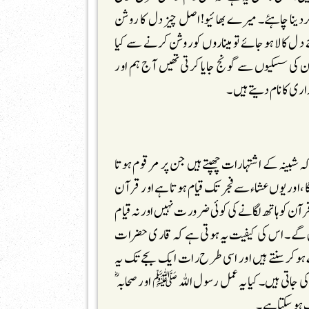
ردینا چاہئے۔ میرے بھائیو!اصل چیز دل کا روشن
 ل کالا ہوجائے تو میناروں کو روشن کرنے سے کیا
ن کی سسکیوں سے گونج جایا کرتی تھیں آج ہم اور
ری کا نام دیتے ہیں ۔
ہ شبینہ کے اشتہارات چھپتے ہیں جن پر مرقوم ہوتا
 ،اور یوں عشاء سے فجر تک قیام ہوتا ہے اور قرآن
قرآن کو ہاتھ لگانے کی کوئی ضرورت نہیں اور نہ قیام
 گے۔ اس کی کیفیت یہ ہوتی ہے کہ قاری حضرات
ہوکر سنتے ہیں اور اسی طرح رات ایک بجے تک یہ
 کی جاتی ہیں۔کیا یہ عمل رسول اللہ ﷺ اور صحابہ ؓ
ب ہو سکتا ہے۔