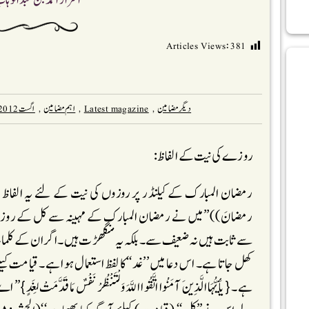
اسرار احمد بن عبدالوہا
Articles Views:
381
دیگر مضامین
,
Latest magazine
,
اہم مضامین
,
اگست 2012
روزے کی نیت کے الفاظ:
رمضان المبارک کے کیلنڈر پر روزوں کی نیت کے لئے یہ الفاظ اک
رمضانَ))’’میں نے رمضان المبارک کے مہینہ سے کل کے روزے کی
سے ثابت ہیں نہ ضعیف سے ۔بلکہ یہ منگھڑت ہیں۔اگر ان کے کلمات 
کھل جاتا ہے۔ اس دعا میں ’’غد‘‘کا لفظ استعمال ہوا ہے۔ قیامت کیلئے
ہے ۔{ یأَیُّہَا الَّذِینَ آمَنُوا اتَّقُوا اللَّہَ وَلْتَنْظُرْ نَفْسٌ مَا قَدَّمَ