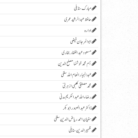
مبارک سنابلی
حافظ عبدالرشید عمری
ادارہ
ابوالمرجان فیضی
مسعود عبد الغفار بخاری
أم محمد خوشنما مصلح الدین
عبدالجبار انعام اللہ سلفی
محمد مصطفیٰ کعبی ازہریؔ
رضاء اللہ عبد الکریم مدنی
ڈاکٹر عبد الصبور ابو بکر
سفیان احمد ریاض الدین سلفی
ظہیرالدین سنابلی