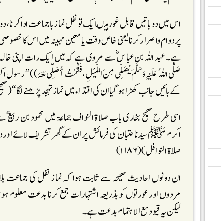
اس میں دو باتیں قابل غور ہیںایک تو نفل نماز با جماعت ادا کرنا،د
پر دوام واصرار کرنا یعنی خاص وقت یا معین مہینہ میں اس کا خصو
ہے۔ عبد اللہ بن عباس ؓ سے مروی ہے کہ میں ایک رات اپنی خالہ سیدہ م
صَلَّی اللہُ عَلَیْہِ وَسَلَّمَ یُصَلِّی مِنَ اللَّیْلِ، فَقُمْتُ أُصَلِّی
کے بائیں جانب کھڑا ہو گیا ان کی اقتداء میں نماز تہجد پڑھنے لگا ‘‘(صحیح ا
اسی طرح صحیح بخاری باب صلاۃ النواف جماعۃ میں محمود بن ربیع ؓ س
اکرم ﷺ سیدنا عتبان کی فرمائش پر ان کے گھر تشریف لائے اور دو رک
صلاۃ النوافل)(۱۱۸۶)
ان دونوں احادیث صحیحہ سے ثابت ہوا کہ نماز نفل کی جماعت بلا
مردوں اور عورتوں کو بذریعہ اشتہارات جمع کرنا بدعت معلوم ہوتا ہے
لیکن یہ قیود مع الاہتمام بدعت ہے۔