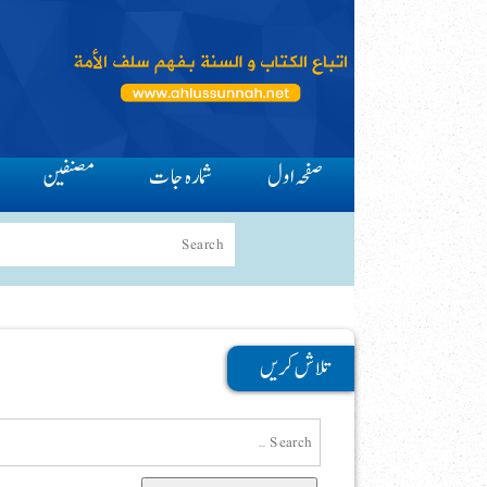
صفحہ اول
شمارہ جات
مصنفین
تلاش کریں