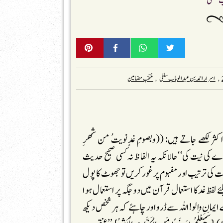
ب سلفی
,
اسرار احمد بن عبدالوہاب سلفی
,
منتخب مضامین
ثر لکھے جاتے ہیں: ((وبصومِ غدٍنویتُ من شھرِ
 نیت کی‘‘حالانکہ یہ الفاظ نہ کسی صحیح حدیث
کی ترتیب اور مفہوم پر غور کریں تو جھوٹ کا پول
 لفظ غدکا استعمال قرآن میں دو جگہ پر استعمال ہوا
تْ لِغَدٍ}’’اے ایمان والو!اللہ سے ڈرو اور چاہئے کہ ہر شخص دیکھ