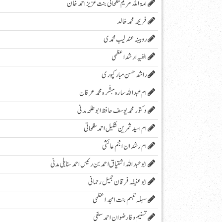
امۃ اللہ مریم مفلحاتی بنت عزیز احمد خان
فریحہ محمد خالد
روبینہ عندلیب محمدی
الفیہ ارشد اعظمی
راشد حسن مبارکپوری
ام عبداللہ سارہ مبشّرہ محمد عرفان
دکتور محمد یوسف حافظ ابو طلحہ مدنی
ام اسید ثمرین شکیل احمد مفلحاتی
ام رشدان انجم عائشی
ابو عبد اللہ اشتیاق احمد بن رئیس احمد سنابلی مدنی
ابو عفیفہ فرقان جمیل رحمانی
سہلہ تبسم بنت امجد اعظمی
تسنیم وفا رضوان احمد سلفی