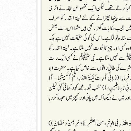
ا کرتے تھے۔ لیکن ایک مخصوص طبقہ نے اخری
دت سے پیچھا چھڑانے کے لئے لیلۃ القدر کو صرف
 عجیب حکایات گھڑ رکھی ہیں مثلا اس رات بعض
ے ستارہ ٹوٹتا ہے۔اس کی کوئی حقیقت نہیں ہے بلکہ
 کسی اور چیز کا ثبوت نہیں ملتا ہے۔ لیلۃ القدر کو
ﷺ سے نہیں ملتا ہے۔ نبی ﷺ نے کسی ایک رات
ری عشرے کی طاق راتوں سے خاص کیا ہے۔ حضرت ابو
 أُرِیتُ لَیْلَۃَ القَدْرِ، ثُمَّ أُنْسِیتُہَا – أَوْ
َنِّی أَسْجُدُ فِی مَاء ٍ وَطِینٍ،))’’شب قدر مجھ کو دکھائی گئی لیکن
 میں نے دیکھا کہ میں پانی اور کیچڑ میں سجدہ کررہا
فِی الوِتْرِ، مِنَ العَشْرِ الأَوَاخِرِ مِنْ رَمَضَانَ))