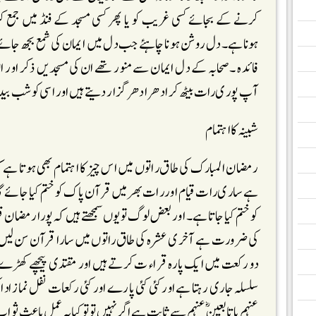
کرنے کے بجائے کسی غریب کو یا پھر کسی مسجد کے فنڈ میں جمع ک
ہوناہے۔ دل روشن ہونا چاہئے جب دل میں ایمان کی شمع بجھ جائے د
فائدہ ۔صحابہ کے دل ایمان سے منور تھے ان کی مسجدیں ذکر اور ا
آپ پوری رات بیٹھ کر ادھر ادھر گزار دیتے ہیں اور اسی کو شب بیدا
شبینہ کا اہتمام
رمضان المبارک کی طاق راتوں میں اس چیز کا اہتمام بھی ہوتا ہے ک
ہے ساری رات قیام اور رات بھر میں قرآن پاک کو ختم کیا جائے گا
کو ختم کیا جاتا ہے۔ اور بعض لو گ تو یوں سمجھتے ہیں کہ پورا رمضان 
کی ضرورت ہے آخری عشرہ کی طاق راتوں میں سارا قرآن سن لیں
دو رکعت میں ایک پارہ قراء ت کرتے ہیں اور مقتدی پیچھے کھڑے 
سلسلہ جاری رہتا ہے اور کئی کئی پارے اور کئی رکعات نفل نماز ادا
عنہم یا تابعین ؓ عنہم سے ثابت ہے اگر نہیں تو تو کیا یہ عمل باعث ثوا