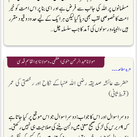
مسلمانوں پر اللہ کی جانب سے فرض ہے اور اسی بنا پر اس امت کو خیر
امت کا خصوصی لقب بھی دیا گیا لیکن ہر ایک کے لیے حدود و قیود مقرر
ہیں، انبیاء و رسولوں کی آمد کا جب سلسلہ چل …
مولانا عبد الرحمن مئوی اعظمی ۔و مولانا ابوالقاسم قدسی
مزید مطالعہ ۔۔۔
حضرت عائشہ صدیقہ رضی اللہ عنہاکے نکاح اور رخصتی کی عمر
(قسط ثانی)
دوسرا سوال اور اس کا جواب: دوسرا سوال جو اس موقع پر کیا جاتا ہے
کہ ۹؍برس کی لڑکی صحیح معنی میں دلہن بننے کی صلاحیت ہی نہیں رکھتی۔