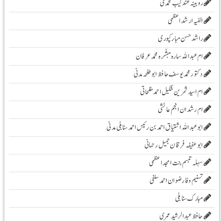
روبینہ عندلیب محمدی
الفیہ ارشد اعظمی
راشد حسن مبارکپوری
ام عبداللہ سارہ مبشّرہ محمد عرفان
دکتور محمد یوسف حافظ ابو طلحہ مدنی
ام اسید ثمرین شکیل احمد مفلحاتی
ام رشدان انجم عائشی
ابو عبد اللہ اشتیاق احمد بن رئیس احمد سنابلی مدنی
ابو عفیفہ فرقان جمیل رحمانی
سہلہ تبسم بنت امجد اعظمی
تسنیم وفا رضوان احمد سلفی
مبارک سنابلی
حافظ عبدالرشید عمری