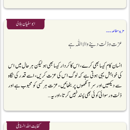
ابو سفیان ہلالی
مزید مطالعہ ۔۔۔
عزت و ذلت دینے والا اللّٰہ ہے
انسان کام کیسا بھی کرے، اس کا کردار کیسا بھی ہو لیکن ہر حال میں اس
کی خواہش یہی ہوتی ہے کہ لوگ اس کی عزت کریں، اسے قدر کی نگاہ
سے دیکھیں اور سر آنکھوں پر بٹھائیں، عزت ہر کسی کو محبوب ہے اور
ذلت و رسوائی کوئی بھی پسند نہیں کرتا، اور یہ …
کفایت اللہ السنابلی