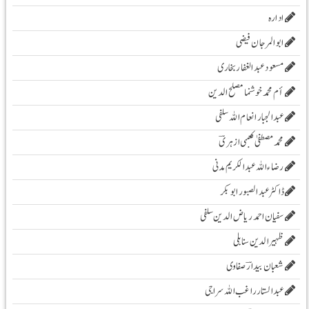
ادارہ
ابوالمرجان فیضی
مسعود عبد الغفار بخاری
أم محمد خوشنما مصلح الدین
عبدالجبار انعام اللہ سلفی
محمد مصطفیٰ کعبی ازہریؔ
رضاء اللہ عبد الکریم مدنی
ڈاکٹر عبد الصبور ابو بکر
سفیان احمد ریاض الدین سلفی
ظہیرالدین سنابلی
شعبان بیدارؔ صفاوی
عبدالستار راغب اللہ سراجی