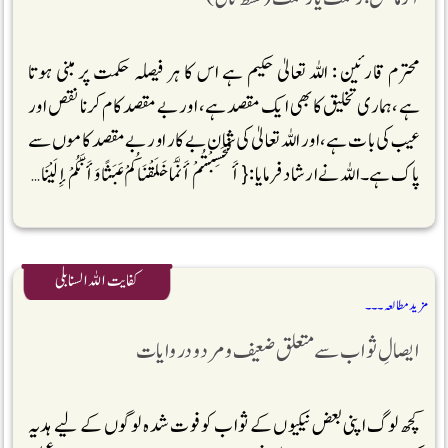
محترم قارئین : اللہ تعالیٰ حکیم ہے اس کا ہر فیصلہ حکمت پر مبنی ہوتا
ہے،ہماری تخلیق کا بھی ایک مقصد ہے، اور بے مقصد کام کرنا نقص اور
عیب کی بات ہے،اور اللہ تعالیٰ کی شان بے کار اور بے مقصد کاموں سے
پاک ہے۔اللہ نے ارشاد فرمایا: {أَفَحَسِبْتُمْ أَنَّمَا خَلَقْنَاكُمْ عَبَثًا وَأَنَّكُمْ إِلَيْنَا …
کفایت اللہ السنابلی
مزید مطالعہ ۔۔۔
ایصالِ ثواب سے متعلق ضعیف ومردود روایات
کچھ لوگ اپنی بعض نیکیوں کے ثواب کو فوت شدہ لوگوں کے لیے ہدیہ