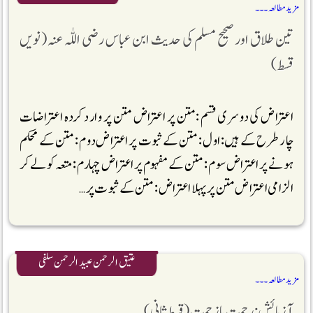
مزید مطالعہ ۔۔۔
تین طلاق اور صحیح مسلم کی حدیث ابن عباس رضی اللّٰہ عنہ (نویں
قسط )
اعتراض کی دوسری قسم :متن پر اعتراض متن پر وارد کردہ اعتراضات
چار طرح کے ہیں: اول : متن کے ثبوت پر اعتراض دوم : متن کے محکم
ہونے پر اعتراض سوم : متن کے مفہوم پر اعتراض چہارم : متعہ کو لے کر
الزامی اعتراض متن پر پہلا اعتراض : متن کے ثبوت پر …
عتیق الرحمن عبید الرحمن سلفی
مزید مطالعہ ۔۔۔
آزمائش :رحمت یازحمت (قسط ثانی)