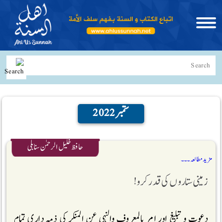
ستمبر 2022
حافظ خلیل الرحمٰن سنابلی
مزید مطالعہ ۔۔۔
زمینی ستاروں کی قدر کرو!
دعوت و تبلیغ اور امر بالمعروف والنہی عن المنکر کی ذمہ داری تمام