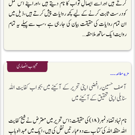
کرتے ہیں اوراسے ایصالِ ثواب کا نام دیتے ہیں ،اوراپنے اس عمل
کودرست ثابت کرنے کے لیے کچھ روایات پیش کرتے ہیں،ذیل میں
ان تمام روایات کی حقیقت بیان کی جارہی ہے ،سب سے پہلے یہ تمام
روایت ایک ساتھ ملاحظہ …
محبوب انصاری
مزید مطالعہ ۔۔۔
آصف حسین رافضی اپنی تحریر کے آئینے میں بجواب کفایت اللہ
سنابلی اپنی تحقیق کے آئینے میں
نام نہاد تضاد نمبر(۱۸)کی حقیقت : اس تحریر میں معترض نے شیخ کفایت
اللہ حفظہ اللہ کی کتاب سے دو عبارتیں نقل کی ہیں، ایک میں عبد الوہاب