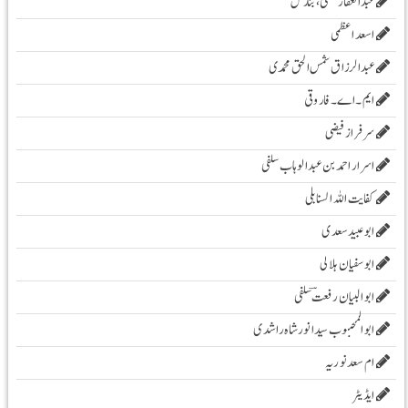
عبدالغفار سلفی، بنارس
اسعد اعظمی
عبدالرزاق شمس الحق محمدی
ایم۔ اے۔ فاروقی
سرفراز فیضی
اسرار احمد بن عبدالوہاب سلفی
کفایت اللہ السنابلی
ابوعبید سعدی
ابو سفیان ہلالی
ابوالبیان رفعت ؔسلفی
ابوالمحبوب سیدانورشاہ راشدی
ام سعدنوریہ
ایڈیٹر