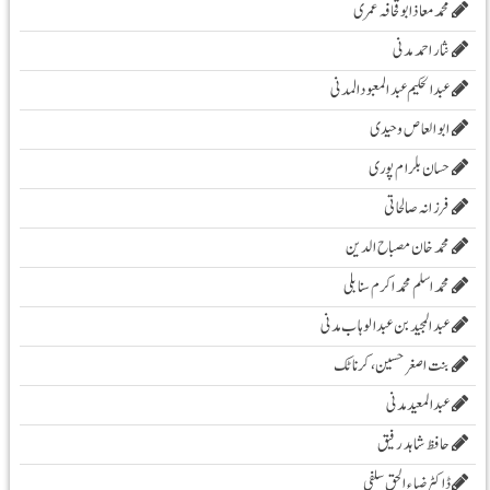
محمدمعاذابوقحافہ عمری
نثار احمد مدنی
عبدالحکیم عبدالمعبودالمدنی
ابو العاص وحیدی
حسان بلرام پوری
فرزانہ صالحاتی
محمد خان مصباح الدین
محمد اسلم محمد اکرم سنابلی
عبد المجید بن عبد الوہاب مدنی
بنت اصغر حسین، کرناٹک
عبدالمعید مدنی
حافظ شاہد رفیق
ڈاکٹر ضیاء الحق سلفی