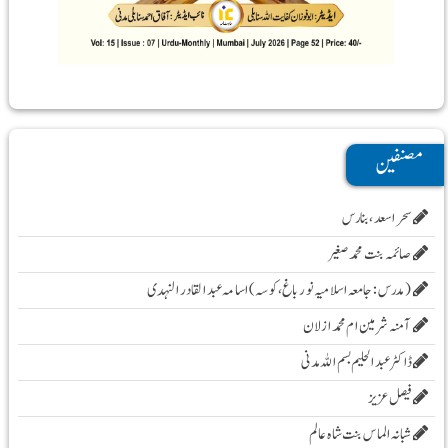
مصنفین
سحر اسعد ،بنارس
صائمہ بنت محمد صغیر
( مدرس :جامعہ اسلامیہ نور باغ، کوسہ )اسامہ عبد القادر النہدی
آمنہ شرمین ام محمد ازلان
ڈاکٹر عبد الحلیم بسم اللہ مدنی
فیصل عزیز
شبانہ الماس بنت شاہ عالم