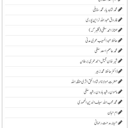
محمد شاہد یار محمد سنابلی
فاروق عبد اللہ نراین پوری
ممتاز احمد سلفی (گلبرگہ)
حافظ عبدالحسیب عمری مدنی
محمد عاصم اسعد سلفی
شیرخان جمیل احمد عمری برطانیہ
ڈاکٹر حافظ محمد زبیر
حضرت مولانا ارشادا لحق اثری حفظہ اللہ
مامون رشید ہارون رشید سلفی
محمد محب اللہ سیف الدین المحمدی
ام حبان
حسینہ مدحت رحمانی