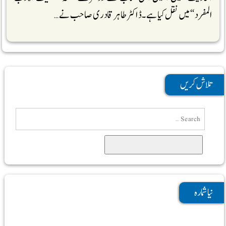
المفرد‘‘ میں نقل کیا ہے۔ ڈاکٹر طاہرقادری صاحب نے …
تلاش کریں
Search
نیا شمارہ