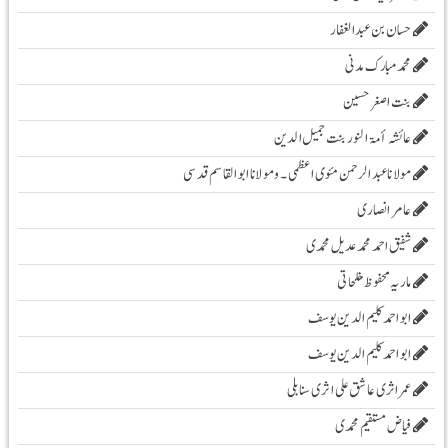
حسان بن عبدالغفار
محمد مبارک مدنی
بنت اصغر حسین
عائشہ أمۃ النور بنت جمیل الدین
مولانا عبد الرحمن مئوی اعظمی ۔و مولانا ابوالقاسم قدسی
عامر انصاری
شفیق احمد محمد عدیل محمدی
ماریہ محفوظ مفلحاتی
ابو احمد کلیم الدین یوسف
ابو احمد کلیم الدین یوسف
عمر اثری عاشق علی اثری سنابلی
فیاض مستقیم محمدی