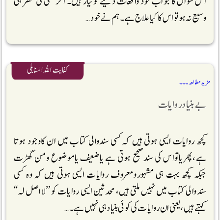
اس سوال کا جواب خود واقعات دینے کوتیار ہیں۔ اگر کسی کی نظر ہی
وسیع نہ ہو تو اس کا کیا علاج ہے۔ ہم نے خود …
کفایت اللہ السنابلی
مزید مطالعہ ۔۔۔
بے بنیاد روایات
کچھ روایات ایسی ہوتی ہیں کہ کسی سندوالی کتاب میں ان کاوجود ہوتا
ہے،پھریاتواس کی سندصحیح ہوتی ہے یاضعیف یاموضوع ومن گھڑت
جبکہ کچھ بہت ہی مشہورومعروف روایات ایسی ہوتی ہیں کہ وہ کسی
سندوالی کتاب میں نہیں ملتی ہیں، محدثین ایسی روایات کو ’’لااصل لہ‘‘
کہتے ہیں،یعنی ان روایات کی کوئی بنیادہی نہیں ہے۔ …