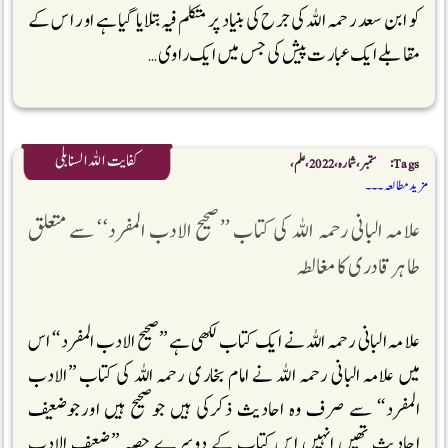
کو ابن سعد رحمہ اللہ کی جرح کی بنیاد پر متکلم فیہ بتلایا گیا ہے اور اس کے
مقابلے ایک عبارت پیش کی جس میں ایک راوی …
کفایت اللہ السنابلی
Tags:
ستمبر، شمارہ،2022، علم،
مزید مطالعہ ۔۔۔
علامہ البانی رحمہ اللہ کی کتاب ’’صحیح الادب المفرد‘‘ سے متعلق
طاہرقادری کامغالطہ
علامہ البانی رحمہ اللہ نے ایک کتاب لکھی ہے ’’صحیح الادب المفرد‘‘ اس
میں علامہ البانی رحمہ اللہ نے امام بخاری رحمہ اللہ کی کتاب ’’الادب
المفرد‘‘ سے صرف وہ احادیث ذکرکی ہیں جوصحیح ہیں اورجوضعیف
احادیث تھیں انہیں اس کتاب کے دوسرے حصہ ’’ضعیف الادب