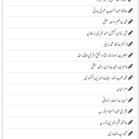
حافظ عبدالحسیب عمری مدنی
محمد عاصم اسعد سلفی
شیرخان جمیل احمد عمری برطانیہ
ڈاکٹر حافظ محمد زبیر
حضرت مولانا ارشادا لحق اثری حفظہ اللہ
مامون رشید ہارون رشید سلفی
محمد محب اللہ سیف الدین المحمدی
ام حبان
حسینہ مدحت رحمانی
بشریٰ عبد السلام نوریہ
عائشہ فخرالدین نوریہ
محبوب انصاری