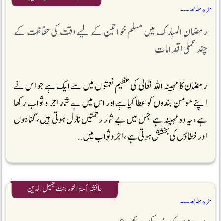
مزید مطالعہ ۔۔۔
رمضان المبارک میں مسلم خواتین کے لیے وقت کی حفاظت کے
چند عملی اقدامات
رمضان کا مہینہ اللہ تعالیٰ کی عظیم نعمتوں میں سے ایک ہے جو اس نے
اپنے مومن بندوں کو عطا کیا ہے اور اس میں بے شمار اجر و ثواب رکھا
ہے، یہ وہ مہینہ ہے جس میں بے شمار رحمتیں نازل ہوتی ہیں، گناہوں
اور خطاؤں کی بخشش ہوتی ہے، اجر و ثواب میں …
عائشہ أمۃ النور بنت جمیل الدین
مزید مطالعہ ۔۔۔