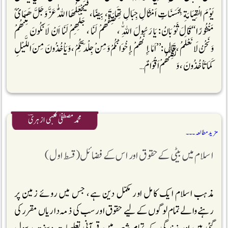
يَوْمَ الْقِيَامَةِ بِحَسَنَاتٍ اَمْثَالِ جِبَالِ تِهَامَةَ، بِيضًا، فَيَجْعَلُهَا اللّٰهُ عَزَّ وَجَلَّ هَبَائً
مَنْثُورًا‘‘قَالَ ثَوْبَانُ: يَا رَسُولَ اللّٰهِ ، صِفْهُمْ لَنَا ، جَلِّهِمْ لَنَا اَنْ لَا نَكُونَ مِنْهُمْ
وَنَحْنُ لَا نَعْلَمُ ، قَال:’’اَمَا إِنَّهُمْ إِخْوَانُكُمْ وَمِنْ جِلْدَتِكُمْ، وَيَاْخُذُونَ مِنَ اللَّيْلِ
كَمَا تَاْخُذُونَ، وَلَكِنَّهُمْ اَقْوَامٌ …
محمد مصطفیٰ کعبی ازہریؔ
مزید مطالعہ ۔۔۔
اسلام میں بیٹی کے حقوق اور اس کے فضائل (قسط اول)
مذہب اسلام ایک کامل اور مکمّل دین ہے، جس میں روئے زمین پر
رہنے والے تمام لوگوں کے لیے حقوق اور سب کی ذمہ داریاں مقرر کی