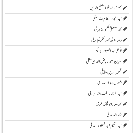
أم محمد خوشنما مصلح الدین
عبدالجبار انعام اللہ سلفی
محمد مصطفیٰ کعبی ازہریؔ
رضاء اللہ عبد الکریم مدنی
ڈاکٹر عبد الصبور ابو بکر
سفیان احمد ریاض الدین سلفی
ظہیرالدین سنابلی
شعبان بیدارؔ صفاوی
عبدالستار راغب اللہ سراجی
محمدمعاذابوقحافہ عمری
نثار احمد مدنی
عبدالحکیم عبدالمعبودالمدنی