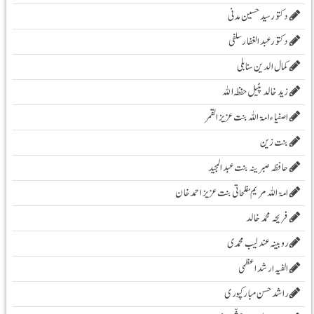
دکتور سید حسین مدنی
دکتور عبدالغفار سلفی
کمال الدین سنابلی
زیدخالد پٹیل حفظہ اللہ
اصفیاء امۃ اللہ بنت عزیز القمر
بنت زین
حافظہ صبرینہ بنت عبد المجید
امۃ اللہ مریم مفلحاتی بنت عزیز احمد خان
فریحہ محمد خالد
روبینہ عندلیب محمدی
الفیہ ارشد اعظمی
راشد حسن مبارکپوری