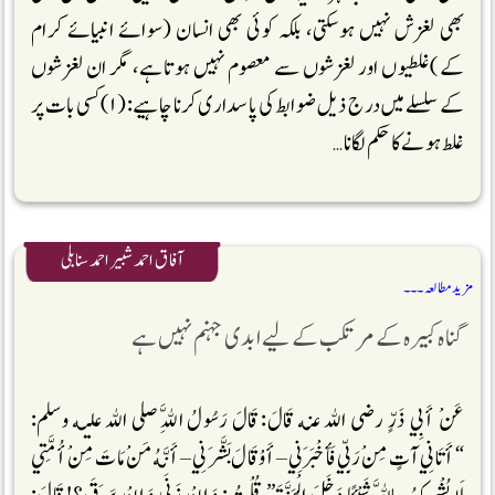
بھی لغزش نہیں ہوسکتی، بلکہ کوئی بھی انسان (سوائے انبیائے کرام
کے)غلطیوں اور لغزشوں سے معصوم نہیں ہوتاہے، مگر ان لغزشوں
کے سلسلے میں درج ذیل ضوابط کی پاسداری کرنا چاہیے: (۱) کسی بات پر
غلط ہونے کا حکم لگانا …
آفاق احمد شبیر احمد سنابلی
مزید مطالعہ ۔۔۔
گناہ کبیرہ کے مرتکب کے لیے ابدی جہنم نہیں ہے
عَنْ أَبِي ذَرٍّ رضى الله عنه قَالَ: قَالَ رَسُولُ اللَّهِ صلى الله عليه وسلم:
“أَتَانِي آتٍ مِنْ رَبِّي فَأَخْبَرَنِي – أَوْ قَالَ بَشَّرَنِي – أَنَّهُ مَنْ مَاتَ مِنْ أُمَّتِي