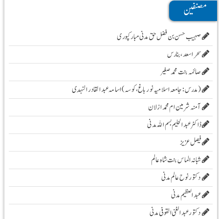
مصنفین
صہیب حسن بن فضل حق مدنی مبارکپوری
سحر اسعد ،بنارس
صائمہ بنت محمد صغیر
( مدرس :جامعہ اسلامیہ نور باغ، کوسہ )اسامہ عبد القادر النہدی
آمنہ شرمین ام محمد ازلان
ڈاکٹر عبد الحلیم بسم اللہ مدنی
فیصل عزیز
شبانہ الماس بنت شاہ عالم
دکتور نوح عالم مدنی
عبد العظیم مدنی
دکتور عبد الغنی القوفی مدنی