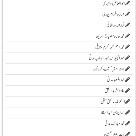
ابو العاص وحیدی
حسان بلرام پوری
فرزانہ صالحاتی
محمد خان مصباح الدین
محمد اسلم محمد اکرم سنابلی
عبد المجید بن عبد الوہاب مدنی
بنت اصغر حسین، کرناٹک
عبدالمعید مدنی
حافظ شاہد رفیق
ڈاکٹر ضیاء الحق سلفی
حسان بن عبدالغفار
محمد مبارک مدنی
بنت اصغر حسین