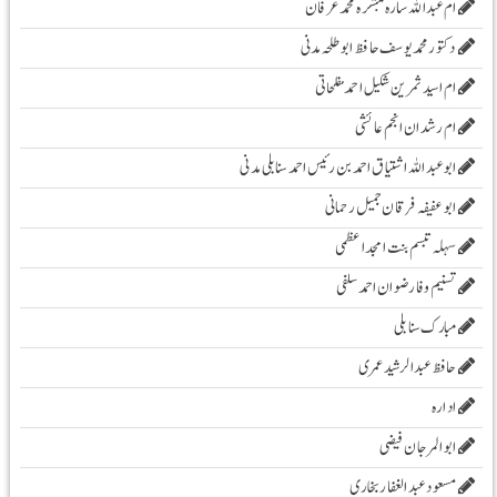
ام عبداللہ سارہ مبشّرہ محمد عرفان
دکتور محمد یوسف حافظ ابو طلحہ مدنی
ام اسید ثمرین شکیل احمد مفلحاتی
ام رشدان انجم عائشی
ابو عبد اللہ اشتیاق احمد بن رئیس احمد سنابلی مدنی
ابو عفیفہ فرقان جمیل رحمانی
سہلہ تبسم بنت امجد اعظمی
تسنیم وفا رضوان احمد سلفی
مبارک سنابلی
حافظ عبدالرشید عمری
ادارہ
ابوالمرجان فیضی
مسعود عبد الغفار بخاری