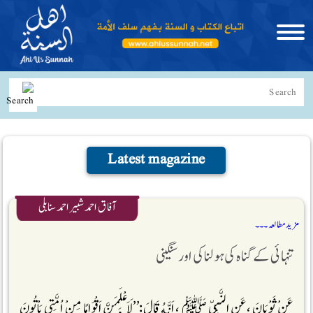
Latest magazine
آفاق احمد شبیر احمد سنابلی
مزید مطالعہ ۔۔۔
تنہائی کے گناہ کی ہولناکی اور سنگینی
عَنْ ثَوْبَانَ ،عَنِ النَّبِيِّ ﷺ ، اَنَّهُ قَالَ:’’لَاَعْلَمَنَّ اَقْوَامًا مِنْ اُمَّتِي يَاْتُونَ