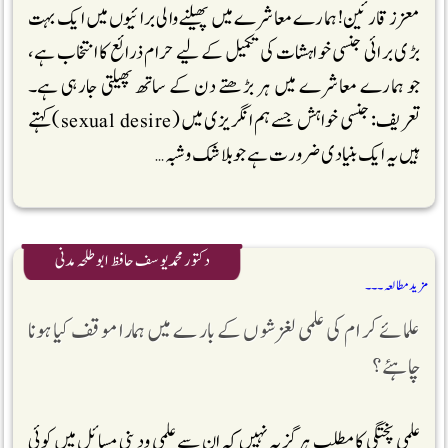
معزز قارئین! ہمارے معاشرے میں پھیلنے والی برائیوں میں ایک بہت
بڑی برائی جنسی خواہشات کی تکمیل کے لیے حرام ذرائع کا انتخاب ہے،
جو ہمارے معاشرے میں ہر بڑھتے دن کے ساتھ پھیلتی جارہی ہے۔
تعریف: جنسی خواہش جسے ہم انگریزی میں( sexual desire)کہتے
ہیں یہ ایک بنیادی ضرورت ہے جو بلاشک و شبہ …
دکتور محمد یوسف حافظ ابو طلحہ مدنی
مزید مطالعہ ۔۔۔
علمائے کرام کی علمی لغزشوں کے بار ے میں ہمارا موقف کیا ہونا
چاہئے؟
علمی پختگی کا مطلب ہرگز یہ نہیں کہ ان سے علمی ودینی مسائل میں کوئی