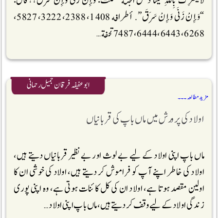
لَا يُشْرِكُ بِاللَّهِ شَيْئًا دَخَلَ الْجَنَّةَ” قُلْتُ: وَإِنْ زَنَى وَإِنْ سَرَقَ؟! قَالَ:
“وَإِنْ زَنَى وَإِنْ سَرَقَ”. أطرافه 1408، 2388، 3222، 5827،
6268، 6443، 6444، 7487 تحفة …
ابو عفیفہ فرقان جمیل رحمانی
مزید مطالعہ ۔۔۔
اولاد کی پرورش میں ماں باپ کی قربانیاں
ماں باپ اپنی اولاد کے لیے بے لوث اور بے نظیر قربانیاں دیتے ہیں،
اولاد کی خاطر اپنے آپ کو فراموش کر دیتے ہیں، اولاد کی خوشی ان کا
اولین مقصد ہوتا ہے، اولاد ان کی کل کائنات ہوتی ہے، وہ اپنی پوری
زندگی اولاد کے لیے وقف کر دیتے ہیں، ماں باپ اپنی اولاد …