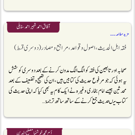
آفاق احمد شبیر احمد سنابلی
مزید مطالعہ ۔۔۔
فقہ اہل الحدیث، اصول وقواعد ،مراجع و مصادر(دوسری قسط)
صحابہ اور تابعین کی فقہ کو الگ الگ مدون کرنے کے بعد دوسری کو شش
یہ ہوئی کہ جو مرفوع حدیث کی کتابیں ہیں ، ان کی تصحیح و تضعیف کے بعد
محدثین جیسے امام بخاری وغیرہ نے ایک کا م یہ بھی کیاکہ اپنی حدیث کی
کتاب میںحدیث جمع کرنے کے ساتھ ساتھ ترجمۃ …
أم محمد خوشنما مصلح الدین