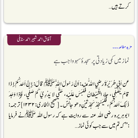
کرتے ہیں …
آفاق احمد شبیر احمد سنابلی
مزید مطالعہ ۔۔۔
نماز میں کمی زیادتی پر سجدۂ سہو واجب ہے
عن اَبِي هُرَيْرَةَ رضي اللّٰه عنه: اَنَّ رَسُولَ اللَّهِ ﷺ قالَ: إِنَّ اَحَدَكُمْ إذا
قامَ يُصَلِّي، جاءَ الشَّيْطانُ فَلَبَسَ عَلَيْهِ، حَتَّي لا يَدْرِيَ كَمْ صَلَّي، فَإِذا وَجَدَ
ذَلِكَ اَحَدُكُمْ، فَلْيَسْجُدْ سَجْدَتَيْنِ وهو جالِسٌ۔ [صحیح البخاری:۱۲۳۲] ترجمہ:
ابوہریرہ رضی اللہ عنہ سے روایت ہے کہ رسول اللہ ﷺنے فرمایا
:’’کہ تم میں سے جب کوئی نماز …