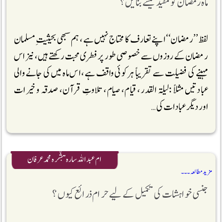
ماہ رمضان کو مفید کیسے بنائیں؟
لفظ ’’رمضان‘‘ اپنے تعارف کا محتاج نہیں ہے، ہم سبھی بحیثیت ِمسلمان
رمضان کے روزوں سے خصوصی طور پر فطری محبت رکھتے ہیں، نیز اس
مہینے کی فضیلت سے تقریباً ہر کوئی واقف ہے، اس ماہ میں کی جانے والی
عبادتیں مثلاً :لیلۃ القدر، قیام، صیام، تلاوتِ قرآن، صدقہ و خیرات
اور دیگر عبادات کی …
ام عبداللہ سارہ مبشّرہ محمد عرفان
مزید مطالعہ ۔۔۔
جنسی خواہشات کی تکمیل کے لیے حرام ذرائع کیوں؟