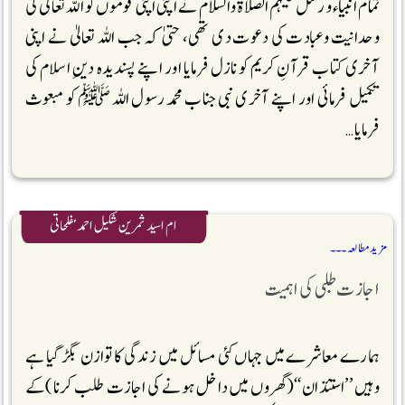
تمام انبیاء و رسل علیہم الصلاۃ والسلام نے اپنی اپنی قوموں کو اللہ تعالیٰ کی
وحدانیت وعبادت کی دعوت دی تھی، حتیٰ کہ جب اللہ تعالیٰ نے اپنی
آخری کتاب قرآنِ کریم کو نازل فرمایا اور اپنے پسندیدہ دینِ اسلام کی
تکمیل فرمائی اور اپنے آخری نبی جناب محمد رسول اللہ ﷺ کو مبعوث
فرمایا …
ام اسید ثمرین شکیل احمد مفلحاتی
مزید مطالعہ ۔۔۔
اجازت طلبی کی اہمیت
ہمارے معاشرے میں جہاں کئی مسائل میں زندگی کا توازن بگڑ گیا ہے
وہیں ’’استئذان‘‘(گھروں میں داخل ہونے کی اجازت طلب کرنا)کے