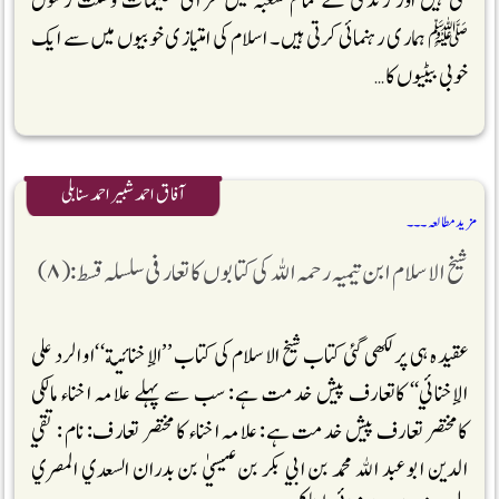
گئی ہیں اور زندگی کے تمام شعبہ میں قرآنی تعلیمات وسنت رسول
ﷺ ہماری رہنمائی کرتی ہیں ۔ اسلام کی امتیازی خوبیوں میں سے ایک
خوبی بیٹیوں کا …
آفاق احمد شبیر احمد سنابلی
مزید مطالعہ ۔۔۔
شیخ الاسلام ابن تیمیہ رحمہ اللہ کی کتابوں کا تعارفی سلسلہ قسط :(۸)
عقیدہ ہی پر لکھی گئی کتاب شیخ الاسلام کی کتاب ’’الإخنائية‘‘او الرد على
الإخنائي‘‘ کاتعارف پیش خدمت ہے: سب سے پہلے علامہ اخناء مالکی
کامختصر تعارف پیش خدمت ہے: علامہ اخناء کا مختصر تعارف: نام : تقي
الدين ابو عبد الله محمد بن ابي بكر بن عيسيٰ بن بدران السعدي المصري