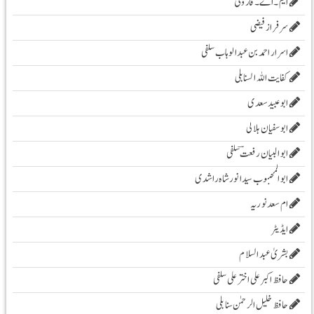
ایم۔ اے۔ فاروقی
سرفراز فیضی
اسرار احمد بن عبدالوہاب سلفی
کفایت اللہ السنابلی
ابوعبید سعدی
ابو سفیان ہلالی
ابوالبیان رفعت ؔسلفی
ابوالمحبوب سیدانورشاہ راشدی
ام سعدنوریہ
ایڈیٹر
بشریٰ عبد السلام
حافظ اکبر علی اخترعلی سلفی
حافظ خلیل الرحمٰن سنابلی