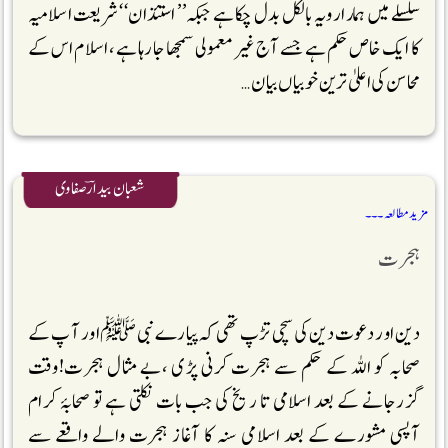
سلسلے میں ہمارا رویہ بالکل بدل چکا ہے جبکہ’’ استئذان‘‘ شریعت اسلامیہ
کا ایک خاص حکم ہے جسے آج غیر معمولی سمجھا جارہا ہے، اسلام اس کے
محاسن کی اعلیٰ ترین خوبیاں بیان …
شعبان بیدارؔ صفاوی
مزید مطالعہ ۔۔۔
ہجرت
دین اور دعوت دین کی سچی تڑپ تھی کہ پیارے نبی ﷺاور آ پ کے
صحابہ کو اللہ کے حکم سے ہجرت کرنی پڑی ،بے مثال ہجرت!وقت
گزرجانے کے بعد اسلامی تا ریخ کی جب بات نکلتی ہے تو صحابۂ کرام
آپسی مشورے کے بعد اسلامی سنہ کا آغاز ہجرت والے واقعے سے