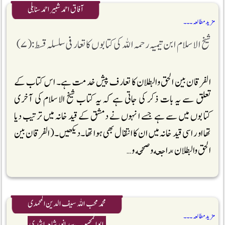
آفاق احمد شبیر احمد سنابلی
مزید مطالعہ ۔۔۔
شیخ الاسلام ابن تیمیہ رحمہ اللہ کی کتابوں کا تعارفی سلسلہ قسط :(۷)
الفرقان بين الحق والبطلان کا تعارف پیش خدمت ہے۔ اس کتاب کے
تعلق سے یہ بات ذکر کی جاتی ہے کہ یہ کتاب شیخ الاسلام کی آخری
کتابوں میں سے ہے جسے انہوں نے دمشق کے قید خانہ میں ترتیب دیا
تھااور اسی قید خانہ میں ان کا انتقال بھی ہواتھا ۔دیکھیں ۔(الفرقان بين
الحق والبطلان ،راجعه و صححه و …
محمد محب اللہ سیف الدین المحمدی
مزید مطالعہ ۔۔۔
ابوالمحبوب سیدانورشاہ راشدی