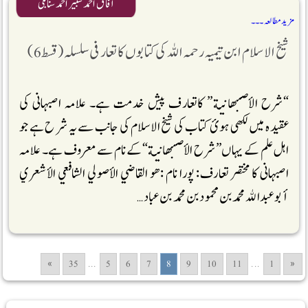
آفاق احمد شبیر احمد سنابلی
مزید مطالعہ ۔۔۔
شیخ الاسلام ابن تیمیہ رحمہ اللہ کی کتابوں کا تعارفی سلسلہ (قسط 6)
“شرح الأصبهانية” کاتعارف پیش خدمت ہے۔ علامہ اصبہانی کی
عقیدہ میں لکھی ہوئ کتاب کی شیخ الاسلام کی جانب سے یہ شر ح ہے جو
اہل علم کے یہاں”شرح الأصبهانية“کے نام سے معروف ہے۔ علامہ
اصبہانی کا مختصر تعارف: پورا نام :هو القاضي الأصولي الشافعي الأشعري
أبو عبد الله محمد بن محمود بن محمد بن عباد …
»
35
...
5
6
7
8
9
10
11
...
1
«