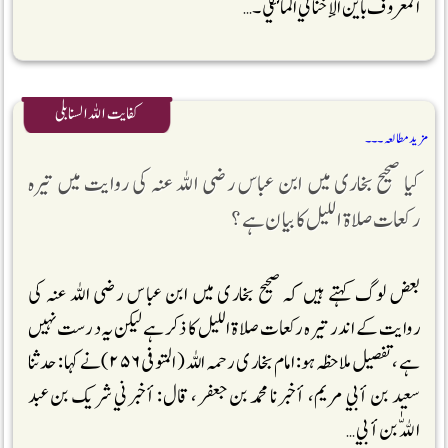
المعروف باين الإخنائي المالكي۔ …
کفایت اللہ السنابلی
مزید مطالعہ ۔۔۔
کیا صحیح بخاری میں ابن عباس رضی اللہ عنہ کی روایت میں تیرہ
رکعات صلاۃ اللیل کا بیان ہے؟
بعض لوگ کہتے ہیں کہ صحیح بخاری میں ابن عباس رضی اللہ عنہ کی
روایت کے اندر تیرہ رکعات صلاۃ اللیل کا ذکر ہے لیکن یہ درست نہیں
ہے ،تفصیل ملاحظہ ہو: امام بخاری رحمہ اللہ (المتوفی۲۵۶)نے کہا: حدثنا
سعيد بن أبي مريم، أخبرنا محمد بن جعفر، قال: أخبرني شريك بن عبد
اللّٰه بن أبي …