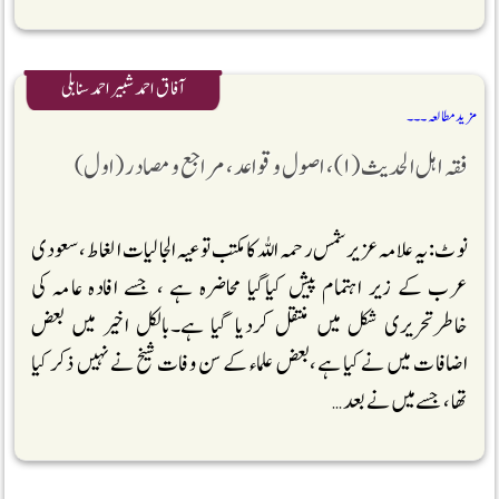
آفاق احمد شبیر احمد سنابلی
مزید مطالعہ ۔۔۔
فقہ اہل الحدیث(۱)، اصول وقواعد ،مراجع و مصادر (اول)
نوٹ: یہ علامہ عزیر شمس رحمہ اللہ کا مکتب توعیہ الجالیات الغاط ،سعودی
عرب کے زیر اہتمام پیش کیاگیا محاضرہ ہے ، جسے افادہ عامہ کی
خاطرتحریری شکل میں منتقل کردیا گیا ہے۔بالکل اخیر میں بعض
اضافات میں نے کیا ہے،بعض علماء کے سن وفات شیخ نے نہیں ذکر کیا
تھا ،جسے میں نے بعد …