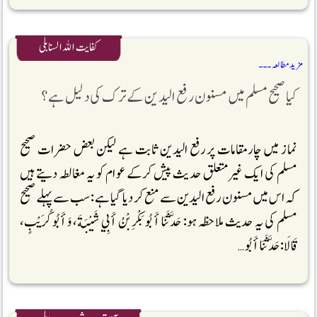
کفایت اللہ السنابلی
مزید مطالعہ ۔۔۔
کیا صحیح مسلم میں مسنون رفع الیدین کے ترک کی دلیل ہے؟
نماز میں چارمقامات پررفع الیدین ثابت ہے لیکن بعض حضرات صحیح
مسلم کی ایک غیرمتعلق حدیث پیش کرکے عوام کو یہ مغالطہ دیتے ہیں
کہ اس میں مسنون رفع الیدین سے منع کردیا گیا ہے: سب سے پہلے صحیح
مسلم کی یہ حدیث ملاحظہ ہو: حَدَّثَنَا أَبُو بَكْرِ بْنُ أَبِي شَيْبَةَ، وَأَبُو كُرَيْبٍ،
قَالَا:حَدَّثَنَا أَبُو …