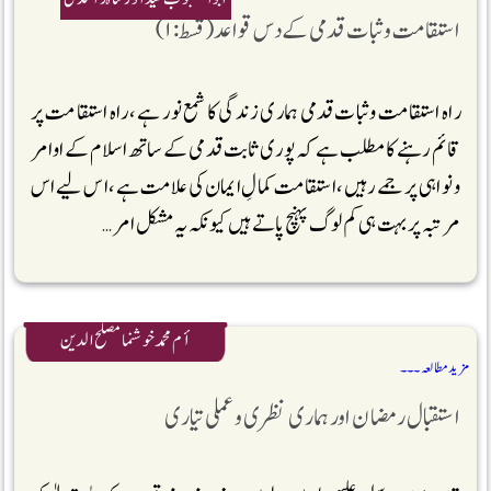
استقامت وثبات قدمی کے دس قواعد (قسط:۱)
راہ استقامت وثبات قدمی ہماری زندگی کا شمع نور ہے ، راہ استقامت پر
قائم رہنے کا مطلب ہے کہ پوری ثابت قدمی کے ساتھ اسلام کے اوامر
و نواہی پر جمے رہیں، استقامت کمالِ ایمان کی علامت ہے، اس لیے اس
مرتبہ پر بہت ہی کم لوگ پہنچ پاتے ہیں کیونکہ یہ مشکل امر …
أم محمد خوشنما مصلح الدین
مزید مطالعہ ۔۔۔
استقبال رمضان اور ہماری نظری وعملی تیاری