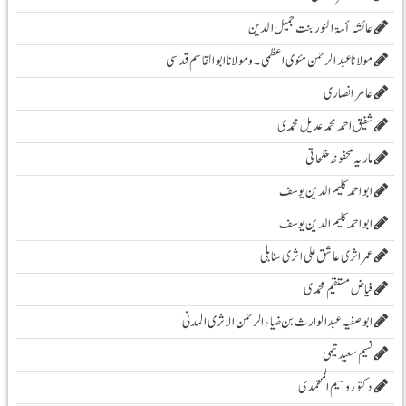
عائشہ أمۃ النور بنت جمیل الدین
مولانا عبد الرحمن مئوی اعظمی ۔و مولانا ابوالقاسم قدسی
عامر انصاری
شفیق احمد محمد عدیل محمدی
ماریہ محفوظ مفلحاتی
ابو احمد کلیم الدین یوسف
ابو احمد کلیم الدین یوسف
عمر اثری عاشق علی اثری سنابلی
فیاض مستقیم محمدی
ابو صفیہ عبدالوارث بن ضیاء الرحمن الاثری المدنی
نسیم سعید تیمی
دکتور وسیم المحمّدی